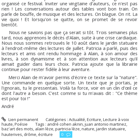
organisé ce festival. Inviter une vingtaine d'auteurs, ce n'est pas
rien ! Les conversations autour des tables vont bon train. On
parle de bouffe, de musique et des lectures. On blague. On rit. La
vie quoi ! Et lorsqu'on se quitte, on se promet de se revoir
bientôt.
Nous ne savions pas que ça serait si tôt. Trois semaines plus
tard, nous apprenons le décès d'Alain, suite à une crise cardiaque.
Nous nous sommes retrouvés le 10 août dans le jardin statuaire
à l'endroit-même des lectures de juillet. Patricia a parlé, puis des
lecteurs et amis ont rendu hommage à Alain, à son amour des
livres, à son dynamisme et à son attention aux lecteurs qu'il
aimait guider dans leurs choix. Patricia ajoute que la librairie
continue pour rester fidèle à leur aventure.
Merci Alain de m'avoir permis d'écrire ce texte sur la "nature".
Une commande en quelque sorte. Un texte que je portais, je
l'ignorais, tu le pressentais. Voilà ta force, voir en un clin d'œil ce
dont l'autre a besoin. C'est comme si tu m'avais dit : "Ce thème
est pour toi !"
André
Lien permanent
Catégories :
Actualité
,
Ecriture
,
Lecture à voix
haute
,
Poésie
Tags :
andré cohen aknin
,
juan antonio martinez
,
baz'art des mots
,
alain lèze
,
partricia lèze
,
nature
,
jardin statuaire
,
hauterives
,
drôme
,
écriture
0