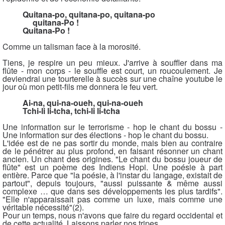
Quitana-po, quitana-po, quitana-po
quitana-Po !
Quitana-Po !
Comme un talisman face à la morosité.
Tiens, je respire un peu mieux. J'arrive à souffler dans ma
flûte - mon corps - le souffle est court, un roucoulement. Je
deviendrai une tourterelle à succès sur une chaîne youtube le
jour où mon petit-fils me donnera le feu vert.
Ai-na, qui-na-oueh, qui-na-oueh
Tchi-li li-tcha, tchi-li li-tcha
Une information sur le terrorisme - hop le chant du bossu -
Une information sur des élections - hop le chant du bossu.
L'idée est de ne pas sortir du monde, mais bien au contraire
de le pénétrer au plus profond, en faisant résonner un chant
ancien. Un chant des origines. "Le chant du bossu joueur de
flûte" est un poème des Indiens Hopi. Une poésie à part
entière. Parce que "la poésie, à l'instar du langage, existait de
partout", depuis toujours, "aussi puissante & même aussi
complexe … que dans ses développements les plus tardifs".
"Elle n'apparaissait pas comme un luxe, mais comme une
véritable nécessité"(2).
Pour un temps, nous n'avons que faire du regard occidental et
de cette actualité. Laissons parler nos tripes.