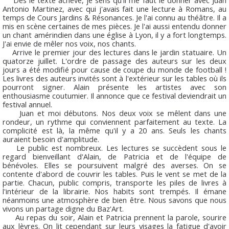
Dès le texte achevé, je sens qu'il me faut le donner avec Juan
Antonio Martinez, avec qui j'avais fait une lecture à Romans, au
temps de Cours Jardins & Résonances. Je l'ai connu au théâtre. Il a
mis en scène certaines de mes pièces. Je l'ai aussi entendu donner
un chant amérindien dans une église à Lyon, il y a fort longtemps.
J'ai envie de mêler nos voix, nos chants.
Arrive le premier jour des lectures dans le jardin statuaire. Un
quatorze juillet. L'ordre de passage des auteurs sur les deux
jours a été modifié pour cause de coupe du monde de football !
Les livres des auteurs invités sont à l'extérieur sur les tables où ils
pourront signer. Alain présente les artistes avec son
enthousiasme coutumier. Il annonce que ce festival deviendrait un
festival annuel.
Juan et moi débutons. Nos deux voix se mêlent dans une
rondeur, un rythme qui conviennent parfaitement au texte. La
complicité est là, la même qu'il y a 20 ans. Seuls les chants
auraient besoin d'amplitude.
Le public est nombreux. Les lectures se succèdent sous le
regard bienveillant d'Alain, de Patricia et de l'équipe de
bénévoles. Elles se poursuivent malgré des averses. On se
contente d'abord de couvrir les tables. Puis le vent se met de la
partie. Chacun, public compris, transporte les piles de livres à
l'intérieur de la librairie. Nos habits sont trempés. Il émane
néanmoins une atmosphère de bien être. Nous savons que nous
vivons un partage digne du Baz'Art.
Au repas du soir, Alain et Patricia prennent la parole, sourire
aux lèvres. On lit cependant sur leurs visages la fatigue d'avoir