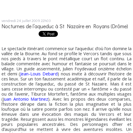
vendredi 24
juillet 2009
22h03
Nocturnes de l’aqueduc à St Nazaire en Royans (Drôme)
Le spectacle itinérant commence sur l’aqueduc d’où l’on domine la
vallée de la Bourne. Au fond se profile le Vercors tandis que sous
nos pieds à travers le pont métallique court un flot continu. La
balade commentée avec humour et fantaisie se poursuit dans le
village. Un guide assermenté, Julien Foydevaud onzième échelon
et demi (
Jean-Louis Debard
) nous invite à découvrir l’histoire de
ces lieux. Sur un ton faussement académique et naïf, il parle de la
construction de l’aqueduc, du passé de St Nazaire. Mais il est
sans cesse interrompu ou contesté par un « fantôme » du passé
ou de l’avenir, Tiburce Mortefert, fantôme aux multiples visages
(J
uan Antonio Martinez
). Avec les propos des deux comparses,
l’histoire dérape dans la fiction la plus imaginative et la plus
loufoque où la satire pointe parfois son nez. Il arrive qu’elle nous
émeuve dans une évocation des maquis du Vercors et leur
tragédie. Resurgissent aussi les monstres légendaires éveillant les
peurs populaires ancestrales. Des personnages d’hier et
d’aujourd’hui se mettent à vivre des aventures insolites. Un