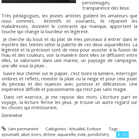
personnages,
transparence des lieux.
Très pédagogues, les jeunes artistes guident les amateurs que
nous sommes. Attentifs et souriants, ils réparent les
maladresses, donnent le contraste qui manque, apportent la
touche qui change la lourdeur en légèreté.
Je cherche du bout et du plat de mes pinceaux à entrer dans le
mystère des teintes selon la palette de ces deux aquarellistes. La
légèreté et la précision sont de mise pour assister à la fusion de
l’eau et des couleurs, voir la manière dont elles se diffusent entre
elles, se valorisent dans une marine, un paysage de campagne,
une ville sous la pluie…
Suivre leur chemin sur le papier, c’est boire la lumière, interroger
ombres et reflets, revisiter la pluie ou la neige et pour cela jouer
du pinceau et des nuances avec justesse et délicatesse. Une
expérience difficile et passionnante qui n’est pas sans magie.
Dans cet exercice, je me repose des mots. L’écriture part en
voyage, la lecture ferme les yeux. Je trouve un autre regard sur
les choses qui m’entourent.
Geneviève
Lien permanent
Catégories :
Actualité
,
Ecriture
Tags :
ejoumalé
,
abel
,
triors
,
drôme
,
aquarelle
,
inde
,
pondichéry
0