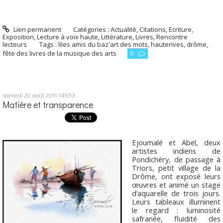
Lien permanent
Catégories :
Actualité
,
Citations
,
Ecriture
,
Exposition
,
Lecture à voix haute
,
Littérature
,
Livres
,
Rencontre
lecteurs
Tags :
liles amis du baz'art des mots
,
hauterives
,
drôme
,
fête des livres de la musique des arts
0
samedi 20
août 2011
14h53
Matière et transparence
Ejoumalé et Abel, deux
artistes indiens de
Pondichéry, de passage à
Triors, petit village de la
Drôme, ont exposé leurs
œuvres et animé un stage
d’aquarelle de trois jours.
Leurs tableaux illuminent
le regard : luminosité
safranée, fluidité des