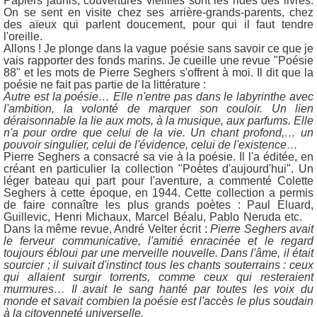
Papiers jaunis, couvertures vieillies sont les rides des livres.
On se sent en visite chez ses arrière-grands-parents, chez
des aïeux qui parlent doucement, pour qui il faut tendre
l'oreille.
Allons ! Je plonge dans la vague poésie sans savoir ce que je
vais rapporter des fonds marins. Je cueille une revue "Poésie
88" et les mots de Pierre Seghers s'offrent à moi. Il dit que la
poésie ne fait pas partie de la littérature :
Autre est la poésie… Elle n'entre pas dans le labyrinthe avec
l'ambition, la volonté de marquer son couloir. Un lien
déraisonnable la lie aux mots, à la musique, aux parfums. Elle
n'a pour ordre que celui de la vie. Un chant profond,… un
pouvoir singulier, celui de l'évidence, celui de l'existence…
Pierre Seghers a consacré sa vie à la poésie. Il l'a éditée, en
créant en particulier la collection "Poètes d'aujourd'hui". Un
léger bateau qui part pour l'aventure, a commenté Colette
Seghers à cette époque, en 1944. Cette collection a permis
de faire connaître les plus grands poètes : Paul Eluard,
Guillevic, Henri Michaux, Marcel Béalu, Pablo Neruda etc.
Dans la même revue, André Velter écrit :
Pierre Seghers avait
le ferveur communicative, l'amitié enracinée et le regard
toujours ébloui par une merveille nouvelle. Dans l'âme, il était
sourcier ; il suivait d'instinct tous les chants souterrains : ceux
qui allaient surgir torrents, comme ceux qui resteraient
murmures… Il avait le sang hanté par toutes les voix du
monde et savait combien la poésie est l'accès le plus soudain
à la citoyenneté universelle.