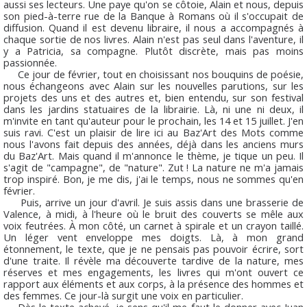
aussi ses lecteurs. Une paye qu'on se côtoie, Alain et nous, depuis
son pied-à-terre rue de la Banque à Romans où il s'occupait de
diffusion. Quand il est devenu libraire, il nous a accompagnés à
chaque sortie de nos livres. Alain n'est pas seul dans l'aventure, il
y a Patricia, sa compagne. Plutôt discrète, mais pas moins
passionnée.
Ce jour de février, tout en choisissant nos bouquins de poésie,
nous échangeons avec Alain sur les nouvelles parutions, sur les
projets des uns et des autres et, bien entendu, sur son festival
dans les jardins statuaires de la librairie. Là, ni une ni deux, il
m'invite en tant qu'auteur pour le prochain, les 14 et 15 juillet. J'en
suis ravi. C'est un plaisir de lire ici au Baz'Art des Mots comme
nous l'avons fait depuis des années, déjà dans les anciens murs
du Baz'Art. Mais quand il m'annonce le thème, je tique un peu. Il
s'agit de "campagne", de "nature". Zut ! La nature ne m'a jamais
trop inspiré. Bon, je me dis, j'ai le temps, nous ne sommes qu'en
février.
Puis, arrive un jour d'avril. Je suis assis dans une brasserie de
Valence, à midi, à l'heure où le bruit des couverts se mêle aux
voix feutrées. À mon côté, un carnet à spirale et un crayon taillé.
Un léger vent enveloppe mes doigts. Là, à mon grand
étonnement, le texte, que je ne pensais pas pouvoir écrire, sort
d'une traite. Il révèle ma découverte tardive de la nature, mes
réserves et mes engagements, les livres qui m'ont ouvert ce
rapport aux éléments et aux corps, à la présence des hommes et
des femmes. Ce jour-là surgit une voix en particulier.