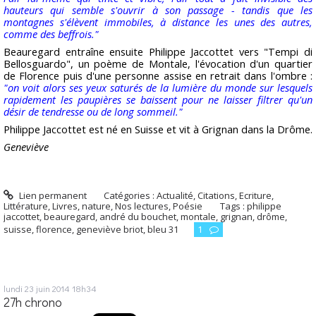
hauteurs qui semble s'ouvrir à son passage - tandis que les
montagnes s'élèvent immobiles, à distance les unes des autres,
comme des beffrois."
Beauregard entraîne ensuite Philippe Jaccottet vers "Tempi di
Bellosguardo", un poème de Montale, l'évocation d'un quartier
de Florence puis d'une personne assise en retrait dans l'ombre :
"on voit alors ses yeux saturés de la lumière du monde sur lesquels
rapidement les paupières se baissent pour ne laisser filtrer qu'un
désir de tendresse ou de long sommeil."
Philippe Jaccottet est né en Suisse et vit à Grignan dans la Drôme.
Geneviève
Lien permanent
Catégories :
Actualité
,
Citations
,
Ecriture
,
Littérature
,
Livres
,
nature
,
Nos lectures
,
Poésie
Tags :
philippe
jaccottet
,
beauregard
,
andré du bouchet
,
montale
,
grignan
,
drôme
,
suisse
,
florence
,
geneviève briot
,
bleu 31
1
lundi 23
juin 2014
18h34
27h chrono