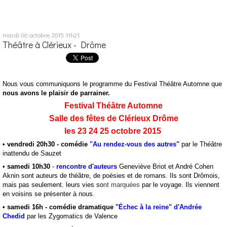
mardi 06
octobre 2015
11h21
Théâtre à Clérieux - Drôme
Nous vous communiquons le programme du Festival Théâtre Automne que
nous avons le plaisir de parrainer.
Festival Théâtre Automne
Salle des fêtes de Clérieux Drôme
les 23 24 25 octobre 2015
•
vendredi 20h30 -
comédie
"
Au rendez-vous des autres"
par le Théâtre
inattendu de Sauzet
•
samedi 10h30
-
r
encontre d'auteurs
Geneviève Briot et André Cohen
Aknin sont auteurs de théâtre, de poésies et de romans. Ils sont Drômois,
mais pas seulement. leurs vies so
nt marquées
par le voyage. Ils viennent
en voisins se présenter à nous.
• samedi 16h -
comédie dramatique
"
Échec à la reine" d'Andrée
Chedid
par les Zygomatics de Valence