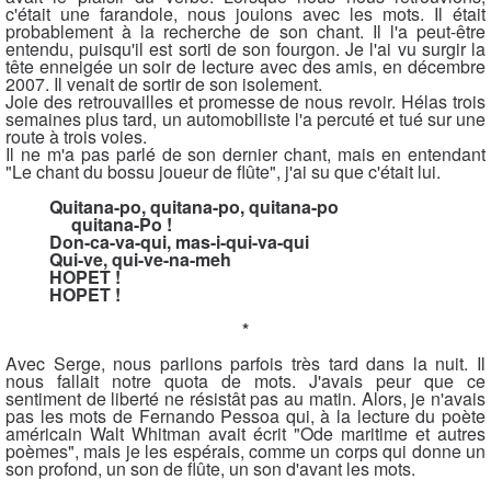
c'était une farandole, nous jouions avec les mots. Il était
probablement à la recherche de son chant. Il l'a peut-être
entendu, puisqu'il est sorti de son fourgon. Je l'ai vu surgir la
tête enneigée un soir de lecture avec des amis, en décembre
2007. Il venait de sortir de son isolement.
Joie des retrouvailles et promesse de nous revoir. Hélas trois
semaines plus tard, un automobiliste l'a percuté et tué sur une
route à trois voies.
Il ne m'a pas parlé de son dernier chant, mais en entendant
"Le chant du bossu joueur de flûte", j'ai su que c'était lui.
Quitana-po, quitana-po, quitana-po
quitana-Po !
Don-ca-va-qui, mas-i-qui-va-qui
Qui-ve, qui-ve-na-meh
HOPET !
HOPET !
*
Avec Serge, nous parlions parfois très tard dans la nuit. Il
nous fallait notre quota de mots. J'avais peur que ce
sentiment de liberté ne résistât pas au matin. Alors, je n'avais
pas les mots de Fernando Pessoa qui, à la lecture du poète
américain Walt Whitman avait écrit "Ode maritime et autres
poèmes", mais je les espérais, comme un corps qui donne un
son profond, un son de flûte, un son d'avant les mots.