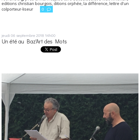
editions christian bourgois
,
ditions orphée
,
la différence
,
lettre d'un
colporteur-liseur
0
jeudi 06
septembre 2018
14h00
Un été au Baz'Art des Mots