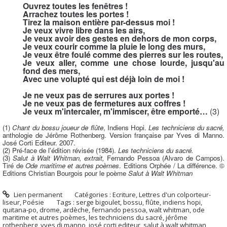
Ouvrez toutes les fenêtres !
Arrachez toutes les portes !
Tirez la maison entière par-dessus moi !
Je veux vivre libre dans les airs,
Je veux avoir des gestes en dehors de mon corps,
Je veux courir comme la pluie le long des murs,
Je veux être foulé comme des pierres sur les routes,
Je veux aller, comme une chose lourde, jusqu'au
fond des mers,
Avec une volupté qui est déjà loin de moi !
Je ne veux pas de serrures aux portes !
Je ne veux pas de fermetures aux coffres !
Je veux m'intercaler, m'immiscer, être emporté…
(3)
(1)
Chant du bossu joueur de flûte
, Indiens Hopi.
Les techniciens du sacré,
anthologie de Jérôme Rothenberg. Version française par Yves di Manno.
José Corti Editeur. 2007.
(2) Pré-face de l'édition révisée (1984).
Les techniciens du sacré
.
(3)
Salut à Walt Whitman, extrait,
Fernando Pessoa (Alvaro de Campos).
Tiré de
Ode maritime et autres poèmes
. Editions Orphée / La différence. ©
Editions Christian Bourgois pour le poème
Salut à Walt Whitman
Lien permanent
Catégories :
Ecriture
,
Lettres d'un colporteur-
liseur
,
Poésie
Tags :
serge bigoulet
,
bossu
,
flûte
,
indiens hopi
,
quitana-po
,
drome
,
ardèche
,
fernando pessoa
,
walt whitman
,
ode
maritime et autres poèmes
,
les techniciens du sacré
,
jérôme
rothenberg
,
yves di manno
,
josé corti editeur
,
salut à walt whitman
,