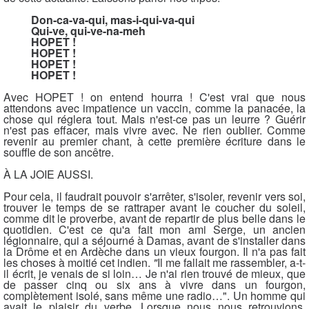
Don-ca-va-qui, mas-i-qui-va-qui
Qui-ve, qui-ve-na-meh
HOPET !
HOPET !
HOPET !
HOPET !
Avec HOPET ! on entend hourra ! C'est vrai que nous
attendons avec impatience un vaccin, comme la panacée, la
chose qui réglera tout. Mais n'est-ce pas un leurre ? Guérir
n'est pas effacer, mais vivre avec. Ne rien oublier. Comme
revenir au premier chant, à cette première écriture dans le
souffle de son ancêtre.
À LA JOIE AUSSI.
Pour cela, il faudrait pouvoir s'arrêter, s'isoler, revenir vers soi,
trouver le temps de se rattraper avant le coucher du soleil,
comme dit le proverbe, avant de repartir de plus belle dans le
quotidien. C'est ce qu'a fait mon ami Serge, un ancien
légionnaire, qui a séjourné à Damas, avant de s'installer dans
la Drôme et en Ardèche dans un vieux fourgon.
Il n'a pas fait
les choses à moitié cet indien.
"
Il me fallait me rassembler, a-t-
il écrit, je venais de si loin… Je n'ai rien trouvé de mieux, que
de passer cinq ou six ans à vivre dans un fourgon,
complètement isolé, sans même une radio…". Un homme qui
avait le plaisir du verbe. Lorsque nous nous retrouvions,