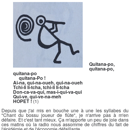
Quitana-po,
quitana-po,
quitana-po
quitana-Po !
Ai-na, qui-na-oueh, qui-na-oueh
Tchi-li li-tcha, tchi-li li-tcha
Don-ca-va-qui, mas-i-qui-va-qui
Qui-ve, qui-ve-na-meh
HOPET !
(1)
Depuis que j'ai mis en bouche une à une les syllabes du
"Chant du bossu joueur de flûte", je n'arrive pas à m'en
défaire. Et c'est tant mieux. Ça m'apporte un peu de joie dans
ces matins où la radio nous assomme de chiffres du fait de
l'épidémie et de l'économie défaillante.