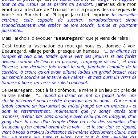
tout ce qui risque de se perdre s'il s'endort.
J'aimerais dire mon
émotion à la lecture de "Truinas" écrit à propos des obsèques de
André du Bouchet où Philippe Jaccottet exprime
la merveille
extrême, celle capable de susciter, paradoxalement sinon
scandaleusement une espèce de joie sourde, timide et pourtant
puissante…
Mais j'ai choisi d'évoquer
"Beauregard"
que je viens de relire :
C'est toute la fascination du mot qui nous est donnée à voir.
Beauregard, village perdu, presque un hameau :
"… on allume les
lampes et cela aide, tandis que le vert des prairies et des forêts
devient comme de l'encre ou presque, s'imprègne de nuit ; et qu'à
l'inverse, une dernière fois avant la nuit, flamboie l'entaille de la
carrière, à croire qu'on avait allumé là-bas un grand brasier rose
qui semble sourdre de la terre elle-même - et c'est aussi un verre de
lumière à boire, un verre de soleil couchant."
Ce Beauregard, tout à fait drômois, le mène à un lieu-dit près de
sa ville natale
: "…
quand on disait ce mot on faisait tinter une
cloche justement pour accéder à quelque lieu inconnu… Oui ce mot
tintait comme un instrument de métal frappé par un marteau - et
dont le retentissement, maintenant que j'y songe après tant
d'années, n'était pas sans analogie avec celui (qu'on imagine) d'un
gong dans la cour d'un temple d'Asie ou celui des sonnailles d'un
troupeau qu'on entend avant de le voir … et le son clair se répand,
vient à vous à travers la distance elle-même absolument claire, c'est
l'air lui-même qui tinte et vibre, l'air tout à fait invisible des