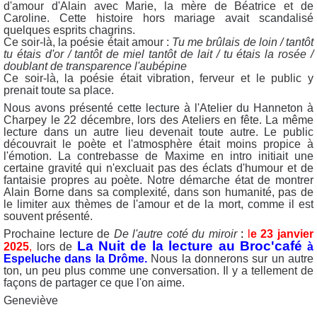
d'amour d'Alain avec Marie, la mère de Béatrice et de
Caroline. Cette histoire hors mariage avait scandalisé
quelques esprits chagrins.
Ce soir-là, la poésie était amour :
Tu me brûlais de loin / tantôt
tu étais d'or / tantôt de miel tantôt de lait / tu étais la rosée /
doublant de transparence l'aubépine
Ce soir-là, la poésie était vibration, ferveur et le public y
prenait toute sa place.
Nous avons présenté cette lecture à l'Atelier du Hanneton à
Charpey le 22 décembre, lors des Ateliers en fête. La même
lecture dans un autre lieu devenait toute autre. Le public
découvrait le poète et l'atmosphère était moins propice à
l'émotion. La contrebasse de Maxime en intro initiait une
certaine gravité qui n'excluait pas des éclats d'humour et de
fantaisie propres au poète. Notre démarche état de montrer
Alain Borne dans sa complexité, dans son humanité, pas de
le limiter aux thèmes de l'amour et de la mort, comme il est
souvent présenté.
Prochaine lecture de
De l'autre coté du miroir
:
l
e 23 janvier
La Nuit de la lecture au Broc'café
2025
,
lors de
à
Espeluche dans la Drôme.
Nous la donnerons sur un autre
ton, un peu plus comme une conversation.
Il y a tellement de
façons de partager ce que l'on aime.
Geneviève