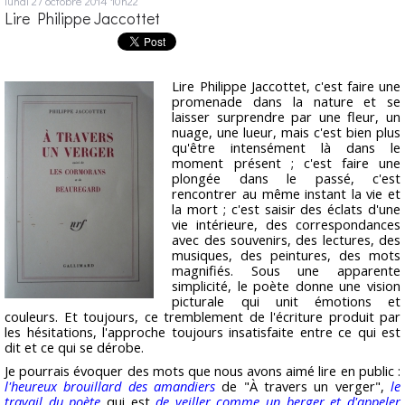
lundi 27
octobre 2014
10h22
Lire Philippe Jaccottet
Lire Philippe Jaccottet, c'est faire une
promenade dans la nature et se
laisser surprendre par une fleur, un
nuage, une lueur, mais c'est bien plus
qu'être intensément là dans le
moment présent ; c'est faire une
plongée dans le passé, c'est
rencontrer au même instant la vie et
la mort ; c'est saisir des éclats d'une
vie intérieure, des correspondances
avec des souvenirs, des lectures, des
musiques, des peintures, des mots
magnifiés. Sous une apparente
simplicité, le poète donne une vision
picturale qui unit émotions et
couleurs. Et toujours, ce tremblement de l'écriture produit par
les hésitations, l'approche toujours insatisfaite entre ce qui est
dit et ce qui se dérobe.
Je pourrais évoquer des mots que nous avons aimé lire en public :
l'heureux brouillard des amandiers
de "À travers un verger",
le
travail du poète
qui est
de veiller comme un berger et d'appeler