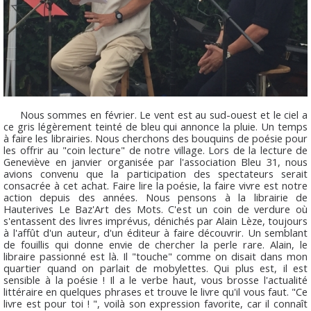
Nous sommes en février. Le vent est au sud-ouest et le ciel a
ce gris légèrement teinté de bleu qui annonce la pluie. Un temps
à faire les librairies. Nous cherchons des bouquins de poésie pour
les offrir au "coin lecture" de notre village. Lors de la lecture de
Geneviève en janvier organisée par l'association Bleu 31, nous
avions convenu que la participation des spectateurs serait
consacrée à cet achat. Faire lire la poésie, la faire vivre est notre
action depuis des années. Nous pensons à la librairie de
Hauterives Le Baz'Art des Mots. C'est un coin de verdure où
s'entassent des livres imprévus, dénichés par Alain Lèze, toujours
à l'affût d'un auteur, d'un éditeur à faire découvrir. Un semblant
de fouillis qui donne envie de chercher la perle rare. Alain, le
libraire passionné est là. Il "touche" comme on disait dans mon
quartier quand on parlait de mobylettes. Qui plus est, il est
sensible à la poésie ! Il a le verbe haut, vous brosse l'actualité
littéraire en quelques phrases et trouve le livre qu'il vous faut. "Ce
livre est pour toi ! ", voilà son expression favorite, car il connaît