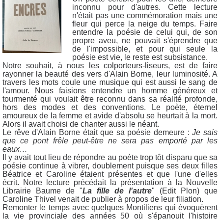
inconnu pour d'autres. Cette lecture
n'était pas une commémoration mais une
fleur qui perce la neige du temps. Faire
entendre la poésie de celui qui, de son
propre aveu, ne pouvait s'éprendre que
de l'impossible, et pour qui seule la
poésie est vie, le reste est subsistance.
Notre souhait, à nous les colporteurs-liseurs, est de faire
rayonner la beauté des vers d'Alain Borne, leur luminosité. A
travers les mots coule une musique qui est aussi le sang de
l'amour. Nous faisions entendre un homme généreux et
tourmenté qui voulait être reconnu dans sa réalité profonde,
hors des modes et des conventions. Le poète, éternel
amoureux de la femme et avide d'absolu se heurtait à la mort.
Alors il avait choisi de chanter aussi le néant.
Le rêve d'Alain Borne était que sa poésie demeure :
Je sais
que ce pont frêle peut-être ne sera pas emporté par les
eaux…
Il y avait tout lieu de répondre au poète trop tôt disparu que sa
poésie continue à vibrer, doublement puisque ses deux filles
Béatrice et Caroline étaient présentes et que l'une d'elles
écrit. Notre lecture précédait la présentation à la Nouvelle
Librairie Baume de "
La fille de l'autre
" (Edit Plon) que
Caroline Thivel venait de publier à propos de leur filiation.
Remonter le temps avec quelques Montiliens qui évoquèrent
la vie provinciale des années 50 où s'épanouit l'histoire