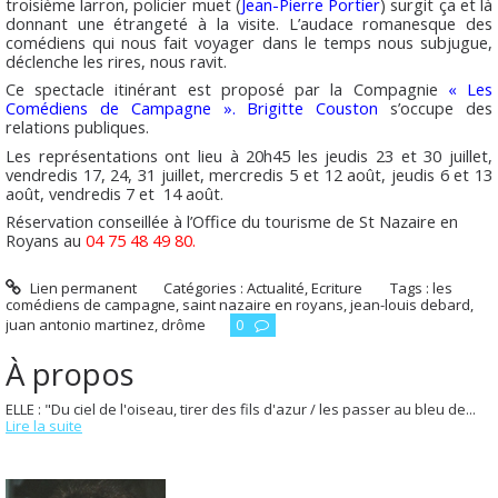
troisième larron, policier muet (
J
ea
n-Pierre Portier
) surgit ça et là
donnant une étrangeté à la visite. L’audace romanesque des
comédiens qui nous fait voyager dans le temps nous subjugue,
déclenche les rires, nous ravit.
Ce spectacle itinérant est proposé par la Compagnie
« Les
Comédiens de Campagne ».
Brigitte Couston
s’occupe des
relations publiques.
Les représentations ont lieu à 20h45 les jeudis 23 et 30 juillet,
vendredis 17, 24, 31 juillet, mercredis 5 et 12 août, jeudis 6 et 13
août, vendredis 7 et 14 août.
Réservation conseillée à l’Office du tourisme de St Nazaire en
Royans au
04 75 48 49 80.
Lien permanent
Catégories :
Actualité
,
Ecriture
Tags :
les
comédiens de campagne
,
saint nazaire en royans
,
jean-louis debard
,
juan antonio martinez
,
drôme
0
À propos
ELLE : "Du ciel de l'oiseau, tirer des fils d'azur / les passer au bleu de...
Lire la suite