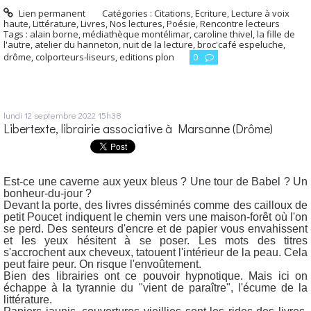
Lien permanent
Catégories :
Citations
,
Ecriture
,
Lecture à voix
haute
,
Littérature
,
Livres
,
Nos lectures
,
Poésie
,
Rencontre lecteurs
Tags :
alain borne
,
médiathèque montélimar
,
caroline thivel
,
la fille de
l'autre
,
atelier du hanneton
,
nuit de la lecture
,
broc'café espeluche
,
drôme
,
colporteurs-liseurs
,
editions plon
0
lundi 12
septembre 2022
15h38
Libertexte, librairie associative à Marsanne (Drôme)
Est-ce une caverne aux yeux bleus ? Une tour de Babel ? Un
bonheur-du-jour ?
Devant la porte, des livres disséminés comme des cailloux de
petit Poucet indiquent le chemin vers une maison-forêt où l'on
se perd. Des senteurs d'encre et de papier vous envahissent
et les yeux hésitent à se poser. Les mots des titres
s'accrochent aux cheveux, tatouent l'intérieur de la peau. Cela
peut faire peur. On risque l'envoûtement.
Bien des librairies ont ce pouvoir hypnotique. Mais ici on
échappe à la tyrannie du "vient de paraître", l'écume de la
littérature.