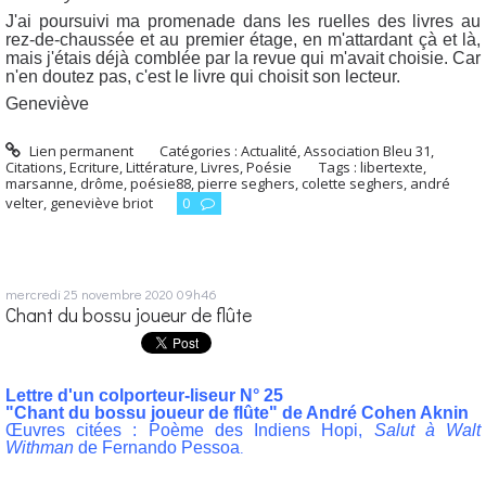
J'ai poursuivi ma promenade dans les ruelles des livres au
rez-de-chaussée et au premier étage, en m'attardant çà et là,
mais j'étais déjà comblée par la revue qui m'avait choisie. Car
n'en doutez pas, c'est le livre qui choisit son lecteur.
Geneviève
Lien permanent
Catégories :
Actualité
,
Association Bleu 31
,
Citations
,
Ecriture
,
Littérature
,
Livres
,
Poésie
Tags :
libertexte
,
marsanne
,
drôme
,
poésie88
,
pierre seghers
,
colette seghers
,
andré
velter
,
geneviève briot
0
mercredi 25
novembre 2020
09h46
Chant du bossu joueur de flûte
Lettre d'un colporteur-liseur N° 25
"Chant du bossu joueur de flûte" de André Cohen Aknin
Œuvres citées : Poème des Indiens Hopi,
Salut à Walt
Withman
de Fernando Pessoa
.