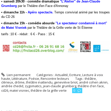
•
samedi 20h30
-
comédie dramatique
"
L'Atelier" de Jean-Claude
Grumberg
par le Théâtre d'en Face d'Annonay
• dimanche 11h -
Apéro spectacle.
T
emps convivial animé par les troupes
du CD 26
• dimanche 15h -
comédie absurde
"
Le spectateur condamné à mort"
de Matei Visniek
par le Théâtre de la Grille verte de St Étienne
tarifs :10 € - réduit : 6 € - Pass : 15 €
Lien permanent
Catégories :
Actualité
,
Ecriture
,
Lecture à voix
haute
,
Littérature
,
Poésie
,
Rencontre lecteurs
Tags :
théâtre
,
clérieux
,
drôme
,
théâtre inattendu
,
geneviève briot
,
andré cohen aknin
,
andrée chedid
,
zygomatics
,
jean-claude grumberg
,
théâtre d'en face
,
cd26
,
mateï visniec
,
théâtre de la grille verte
0