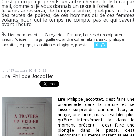
C'est pourquoi je prends un autre chemin. Je le ferai par
mail, comme si je vous donnais un texte à l'oreille.
Je vous adresserai, de temps à autre, quelques mots et
des textes de poètes,
de ces hommes ou de ces femmes
volants pour qui le temps ne compte pas et qui savent
avant l'heure.
Lien permanent
Catégories :
Ecriture
,
Lettres d'un colporteur-
liseur
,
Poésie
Tags :
guillevic
,
andré cohen aknin
,
aakc
,
philippe
jaccottet
,
le peps
,
transition écologique
,
poésie
0
lundi 27
octobre 2014
10h22
Lire Philippe Jaccottet
Lire Philippe Jaccottet, c'est faire une
promenade dans la nature et se
laisser surprendre par une fleur, un
nuage, une lueur, mais c'est bien plus
qu'être intensément là dans le
moment présent ; c'est faire une
plongée dans le passé, c'est
rencontrer au même instant la vie et