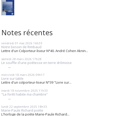
Notes récentes
vendredi 01
mai 2026
16h33
Notre besoin de Rimbaud
Lettre d'un Colporteur-liseur N°40. André Cohen Aknin...
samedi 28
mars 2026
17h28
Le souffle d'une poétesse en terre drômoise
...
mercredi 18
mars 2026
09h17
Livre sur table
Lettre d'un colporteur-liseur N°39 "Livre sur...
mardi 18
novembre 2025
11h33
"La forêt habite ma chambre”
...
lundi 22
septembre 2025
18h33
Marie-Paule Richard poète
L'horloge de la poète Marie-Paule Richard...