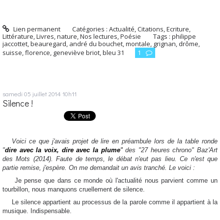
Lien permanent
Catégories :
Actualité
,
Citations
,
Ecriture
,
Littérature
,
Livres
,
nature
,
Nos lectures
,
Poésie
Tags :
philippe
jaccottet
,
beauregard
,
andré du bouchet
,
montale
,
grignan
,
drôme
,
suisse
,
florence
,
geneviève briot
,
bleu 31
1
samedi 05
juillet 2014
10h11
Silence !
Voici ce que j'avais projet de lire en préambule lors de la table ronde
"
dire avec la voix, dire avec la plume
"
des "27 heures chrono" Baz'Art
des Mots (2014). Faute de temps, le débat n'eut pas lieu. Ce n'est que
partie remise, j'espère. On me demandait un avis tranché. Le voici :
Je pense que dans ce monde où l'actualité nous parvient comme un
tourbillon, nous manquons cruellement de silence.
Le silence appartient au processus de la parole comme il appartient à la
musique. Indispensable.