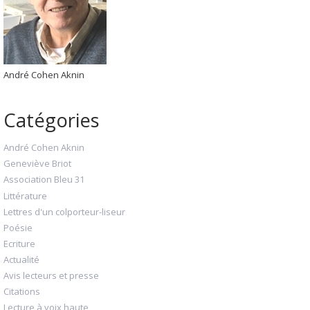
André Cohen Aknin
Catégories
André Cohen Aknin
Geneviève Briot
Association Bleu 31
Littérature
Lettres d'un colporteur-liseur
Poésie
Ecriture
Actualité
Avis lecteurs et presse
Citations
Lecture à voix haute