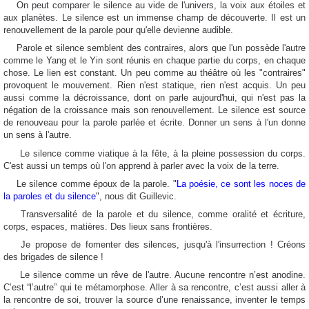
On peut comparer le silence au vide de l'univers, la voix aux étoiles et
aux planètes. Le silence est un immense champ de découverte. Il est un
renouvellement de la parole pour qu'elle devienne audible.
Parole et silence semblent des contraires, alors que l'un possède l'autre
comme le Yang et le Yin sont réunis en chaque partie du corps, en chaque
chose. Le lien est constant. Un peu comme au théâtre où les "contraires"
provoquent le mouvement. Rien n'est statique, rien n'est acquis. Un peu
aussi comme la décroissance, dont on parle aujourd'hui, qui n'est pas la
négation de la croissance mais son renouvellement. Le silence est source
de renouveau pour la parole parlée et écrite. Donner un sens à l'un donne
un sens à l'autre.
Le silence comme viatique à la fête, à la pleine possession du corps.
C'est aussi un temps où l'on apprend à parler avec la voix de la terre.
Le silence comme époux de la parole. "
La poésie, ce sont les noces de
la paroles et du silence
", nous dit Guillevic.
Transversalité de la parole et du silence, comme oralité et écriture,
corps, espaces, matières. Des lieux sans frontières.
Je propose de fomenter des silences, jusqu'à l'insurrection !
Créons
des brigades de silence !
Le silence comme un rêve de l'autre. Aucune rencontre n’est anodine.
C’est “l’autre” qui te métamorphose. Aller à sa rencontre, c’est aussi aller à
la rencontre de soi, trouver la source d’une renaissance, inventer le temps