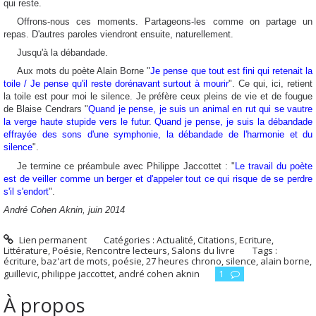
qui reste.
Offrons-nous ces moments. Partageons-les comme on partage un
repas. D'autres paroles viendront ensuite, naturellement.
Jusqu'à la débandade.
Aux mots du poète Alain Borne "
Je pense que tout est fini qui retenait la
toile / Je pense qu'il reste dorénavant surtout à mourir
". Ce qui, ici, retient
la toile est pour moi le silence. Je préfère ceux pleins de vie et de fougue
de Blaise Cendrars "
Quand je pense, je suis un animal en rut qui se vautre
la verge haute stupide vers le futur. Quand je pense, je suis la débandade
effrayée des sons d'une symphonie, la débandade de l'harmonie et du
silence
".
Je termine ce préambule avec Philippe Jaccottet : "
Le travail du poète
est de veiller comme un berger et d'appeler tout ce qui risque de se perdre
s'il s'endort
".
André Cohen Aknin, juin 2014
Lien permanent
Catégories :
Actualité
,
Citations
,
Ecriture
,
Littérature
,
Poésie
,
Rencontre lecteurs
,
Salons du livre
Tags :
écriture
,
baz'art de mots
,
poésie
,
27 heures chrono
,
silence
,
alain borne
,
guillevic
,
philippe jaccottet
,
andré cohen aknin
1
À propos