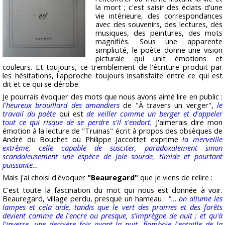
la mort ; c'est saisir des éclats d'une
vie intérieure, des correspondances
avec des souvenirs, des lectures, des
musiques, des peintures, des mots
magnifiés. Sous une apparente
simplicité, le poète donne une vision
picturale qui unit émotions et
couleurs. Et toujours, ce tremblement de l'écriture produit par
les hésitations, l'approche toujours insatisfaite entre ce qui est
dit et ce qui se dérobe.
Je pourrais évoquer des mots que nous avons aimé lire en public :
l'heureux brouillard des amandiers
de "À travers un verger",
le
travail du poète
qui est
de veiller comme un berger et d'appeler
tout ce qui risque de se perdre s'il s'endort.
J'aimerais dire mon
émotion à la lecture de "Truinas" écrit à propos des obsèques de
André du Bouchet où Philippe Jaccottet exprime
la merveille
extrême, celle capable de susciter, paradoxalement sinon
scandaleusement une espèce de joie sourde, timide et pourtant
puissante…
Mais j'ai choisi d'évoquer
"Beauregard"
que je viens de relire :
C'est toute la fascination du mot qui nous est donnée à voir.
Beauregard, village perdu, presque un hameau :
"… on allume les
lampes et cela aide, tandis que le vert des prairies et des forêts
devient comme de l'encre ou presque, s'imprègne de nuit ; et qu'à
l'inverse, une dernière fois avant la nuit, flamboie l'entaille de la