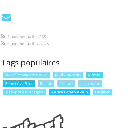
S'abonner au flux RSS
S'abonner au flux ATOM
Tags populaires
lettre d'un colporteur-liseur
paul vincensini
poésie
Geneviève Briot
Roman
écriture
alain borne
le sourire de l'absente
André Cohen Aknin
Guillevic