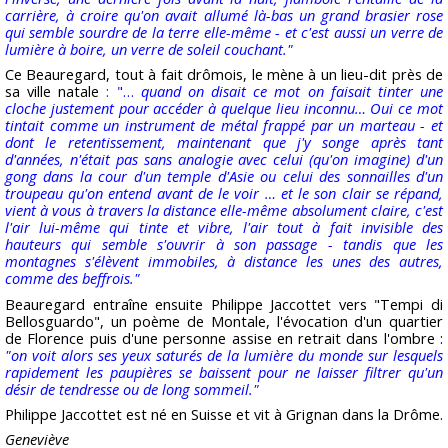
carrière, à croire qu'on avait allumé là-bas un grand brasier rose
qui semble sourdre de la terre elle-même - et c'est aussi un verre de
lumière à boire, un verre de soleil couchant."
Ce Beauregard, tout à fait drômois, le mène à un lieu-dit près de
sa ville natale
: "…
quand on disait ce mot on faisait tinter une
cloche justement pour accéder à quelque lieu inconnu… Oui ce mot
tintait comme un instrument de métal frappé par un marteau - et
dont le retentissement, maintenant que j'y songe après tant
d'années, n'était pas sans analogie avec celui (qu'on imagine) d'un
gong dans la cour d'un temple d'Asie ou celui des sonnailles d'un
troupeau qu'on entend avant de le voir … et le son clair se répand,
vient à vous à travers la distance elle-même absolument claire, c'est
l'air lui-même qui tinte et vibre, l'air tout à fait invisible des
hauteurs qui semble s'ouvrir à son passage - tandis que les
montagnes s'élèvent immobiles, à distance les unes des autres,
comme des beffrois."
Beauregard entraîne ensuite Philippe Jaccottet vers "Tempi di
Bellosguardo", un poème de Montale, l'évocation d'un quartier
de Florence puis d'une personne assise en retrait dans l'ombre :
"on voit alors ses yeux saturés de la lumière du monde sur lesquels
rapidement les paupières se baissent pour ne laisser filtrer qu'un
désir de tendresse ou de long sommeil."
Philippe Jaccottet est né en Suisse et vit à Grignan dans la Drôme.
Geneviève