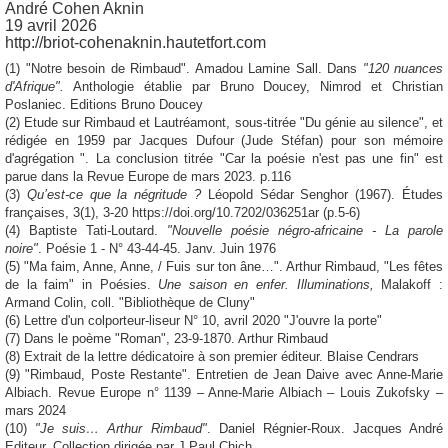
André Cohen Aknin
19 avril 2026
http://briot-cohenaknin.hautetfort.com
(1) "Notre besoin de Rimbaud". Amadou Lamine Sall. Dans
"120 nuances
d'Afrique".
Anthologie établie par Bruno Doucey, Nimrod et Christian
Poslaniec. Editions Bruno Doucey
(2) Etude sur Rimbaud et Lautréamont, sous-titrée "Du génie au silence", et
rédigée en 1959 par Jacques Dufour (Jude Stéfan) pour son mémoire
d'agrégation ". La conclusion titrée "Car la poésie n'est pas une fin" est
parue dans la Revue Europe de mars 2023. p.116
(3)
Qu’est-ce que la négritude ?
Léopold Sédar Senghor (1967). Études
françaises, 3(1), 3-20 https://doi.org/10.7202/036251ar (p.5-6)
(4) Baptiste Tati-Loutard.
"Nouvelle poésie négro-africaine - La parole
noire"
. Poésie 1 - N° 43-44-45. Janv. Juin 1976
(5) "Ma faim, Anne, Anne, / Fuis sur ton âne…". Arthur Rimbaud, "Les fêtes
de la faim" in Poésies.
Une saison en enfer. Illuminations,
Malakoff :
Armand Colin, coll. "Bibliothèque de Cluny"
(6) Lettre d'un colporteur-liseur N° 10, avril 2020 "J'ouvre la porte"
(7) Dans le poème "Roman", 23-9-1870. Arthur Rimbaud
(8) Extrait de la lettre dédicatoire à son premier éditeur. Blaise Cendrars
(9) "Rimbaud, Poste Restante". Entretien de Jean Daive avec Anne-Marie
Albiach. Revue Europe n° 1139 – Anne-Marie Albiach – Louis Zukofsky –
mars 2024
(10)
"Je suis… Arthur Rimbaud"
. Daniel Régnier-Roux. Jacques André
Editeur. Collection dirigée par J.Paul Chich