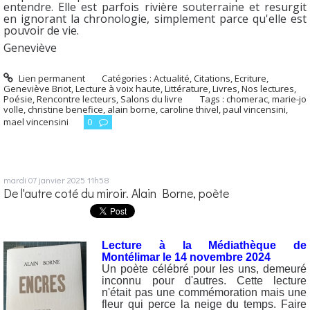
entendre. Elle est parfois rivière souterraine et resurgit
en ignorant la chronologie, simplement parce qu'elle est
pouvoir de vie.
Geneviève
Lien permanent
Catégories :
Actualité
,
Citations
,
Ecriture
,
Geneviève Briot
,
Lecture à voix haute
,
Littérature
,
Livres
,
Nos lectures
,
Poésie
,
Rencontre lecteurs
,
Salons du livre
Tags :
chomerac
,
marie-jo
volle
,
christine benefice
,
alain borne
,
caroline thivel
,
paul vincensini
,
mael vincensini
0
mardi 07
janvier 2025
11h58
De l'autre coté du miroir. Alain Borne, poète
Lecture à la Médiathèque de
Montélimar le 14 novembre 2024
Un poète célébré pour les uns, demeuré
inconnu pour d'autres. Cette lecture
n'était pas une commémoration mais une
fleur qui perce la neige du temps. Faire