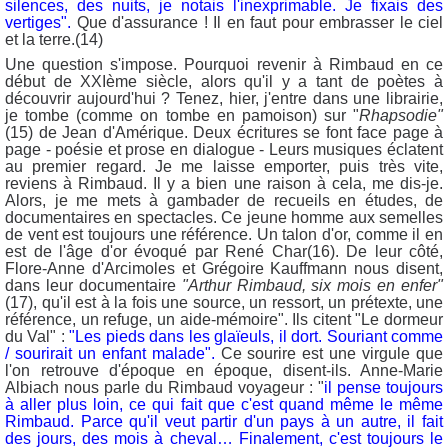
silences, des nuits, je notais l'inexprimable. Je fixais des
vertiges".
Que d'assurance ! Il en faut pour embrasser le ciel
et la terre.(14)
Une question s'impose. Pourquoi revenir à Rimbaud en ce
début de XXIème siècle, alors qu'il y a tant de poètes à
découvrir aujourd'hui ? Tenez, hier, j'entre dans une librairie,
je tombe (comme on tombe en pamoison) sur "
Rhapsodie"
(15) de Jean d'Amérique. Deux écritures se font face page à
page - poésie et prose en dialogue - Leurs musiques éclatent
au premier regard. Je me laisse emporter, puis très vite,
reviens à Rimbaud. Il y a bien une raison à cela, me dis-je.
Alors, je me mets à gambader de recueils en études, de
documentaires en spectacles. Ce jeune homme aux semelles
de vent est toujours une référence. Un talon d'or, comme il en
est de l'âge d'or évoqué par René Char(16). De leur côté,
Flore-Anne d'Arcimoles et Grégoire Kauffmann nous disent,
dans leur documentaire
"Arthur Rimbaud, six mois en enfer"
(17), qu'il est à la fois une source, un ressort, un prétexte, une
référence, un refuge, un aide-mémoire". Ils citent "Le dormeur
du Val" :
"Les pieds dans les glaïeuls, il dort. Souriant comme
/ sourirait un enfant malade".
Ce sourire est une virgule que
l'on retrouve d'époque en époque, disent-ils. Anne-Marie
Albiach nous parle du Rimbaud voyageur : "
il pense toujours
à aller plus loin, ce qui fait que c'est quand même le même
Rimbaud. Parce qu'il veut partir d'un pays à un autre, il fait
des jours, des mois à cheval… Finalement, c'est toujours le