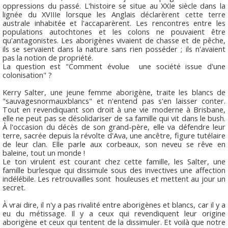
oppressions du passé. L'histoire se situe au XXIe siècle dans la
lignée du XVIIIe lorsque les Anglais déclarèrent cette terre
australe inhabitée et l'accaparèrent. Les rencontres entre les
populations autochtones et les colons ne pouvaient être
qu'antagonistes. Les aborigènes vivaient de chasse et de pêche,
ils se servaient dans la nature sans rien posséder ; ils n'avaient
pas la notion de propriété.
La question est "Comment évolue une société issue d'une
colonisation" ?
Kerry Salter, une jeune femme aborigène, traite les blancs de
"sauvagesnormauxblancs" et n'entend pas s'en laisser conter.
Tout en revendiquant son droit à une vie moderne à Brisbane,
elle ne peut pas se désolidariser de sa famille qui vit dans le bush.
À l'occasion du décès de son grand-père, elle va défendre leur
terre, sacrée depuis la révolte d'Ava, une ancêtre, figure tutélaire
de leur clan. Elle parle aux corbeaux, son neveu se rêve en
baleine, tout un monde !
Le ton virulent est courant chez cette famille, les Salter, une
famille burlesque qui dissimule sous des invectives une affection
indélébile. Les retrouvailles sont houleuses et mettent au jour un
secret.
À vrai dire, il n'y a pas rivalité entre aborigènes et blancs, car il y a
eu du métissage. Il y a ceux qui revendiquent leur origine
aborigène et ceux qui tentent de la dissimuler. Et voilà que notre