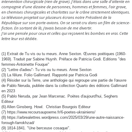
intervention chirurgicale (rien de grave). J'étais dans une salle d'attente en
compagnie d'une dizaine de personnes, hommes et femmes, l'air grave,
en chemises chirurgicales et charlottes sur le crâne strictement identiques.
La télévision projetait sur plusieurs écrans notre Président de la
République sur son porte-avions. On se serait cru dans un film de science-
fiction. En sortant de là, j’avais besoin de me divertir.
J'ai une pensée pour ceux et celles qui reçoivent les bombes en vrai. Cette
lettre leur est dédiée.
(1) Extrait de Tu vis ou tu meurs. Anne Sexton. Œuvres poétiques (1960-
1969). Traduit par Sabine Huynh. Préface de Patricia Godi. Editions "des
femmes-Antoinette Fouque"
(2) "Lettre d'adieu"- Tu vis ou tu meurs. Anne Sexton
(3) La fêlure. Folio Gallimard. Rapporté par Patricia Godi
(4) Résider sur la Terre, une anthologie qui regroupe une partie de l'œuvre
de Pablo Neruda, publiée dans la collection Quarto des éditions Gallimard
en 2023
(5) Pablo Neruda, par Jean Marcenac. Poètes d'aujourd'hui, Seghers
Editeur
(6) Allen Ginsberg. Howl. Christian Bourgois Editeur
(7) https://www.recoursaupoeme.fr/6-poetes-ukrainiens/
(8) https://arbrealettres.wordpress.com/2025/03/29/une-autre-naissance-
forough-farrokhzad/
(9) 1814-1841. "Une berceuse cosaque".