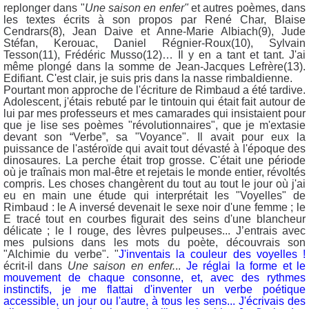
replonger dans "
Une saison en enfer"
et autres poèmes, dans
les textes écrits à son propos par René Char, Blaise
Cendrars(8), Jean Daive et Anne-Marie Albiach(9), Jude
Stéfan, Kerouac, Daniel Régnier-Roux(10), Sylvain
Tesson(11), Frédéric Musso(12)… Il y en a tant et tant. J'ai
même plongé dans la somme de Jean-Jacques Lefrère(13).
Edifiant. C'est clair, je suis pris dans la nasse rimbaldienne.
Pourtant mon approche de l'écriture de Rimbaud a été tardive.
Adolescent, j'étais rebuté par le tintouin qui était fait autour de
lui par mes professeurs et mes camarades qui insistaient pour
que je lise ses poèmes "révolutionnaires", que je m'extasie
devant son “Verbe”, sa "Voyance". Il avait pour eux la
puissance de l'astéroïde qui avait tout dévasté à l'époque des
dinosaures. La perche était trop grosse. C'était une période
où je traînais mon mal-être et rejetais le monde entier, révoltés
compris. Les choses changèrent du tout au tout le jour où j'ai
eu en main une étude qui interprétait les "Voyelles" de
Rimbaud : le A inversé devenait le sexe noir d'une femme ; le
E tracé tout en courbes figurait des seins d'une blancheur
délicate ; le I rouge, des lèvres pulpeuses... J’entrais avec
mes pulsions dans les mots du poète, découvrais son
"Alchimie du verbe". "
J'inventais la couleur des voyelles !
écrit-il dans
Une saison en enfer.
..
Je réglai la forme et le
mouvement de chaque consonne, et, avec des rythmes
instinctifs, je me flattai d'inventer un verbe poétique
accessible, un jour ou l'autre, à tous les sens... J'écrivais des