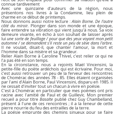
connue tardivement
Avec une quinzaine d'auteurs de la région, nous
présentons nos livres à la Condamine, lieu plein de
charme en ce début de printemps.
Nous donnons aussi notre lecture :
Alain Borne. De l'autre
côté du miroir.
Plonger dans son monde et une époque,
faire entendre sa vibration qui vient jusqu'à nous. Sa voix
demeure vivante, en écho à son souhait de laisser après
lui
une sorte de feuillage / pour que des yeux voyant mon petit
automne / se demandent s'il reste un peu de sève dans l'arbre.
Il ne voulait, disait-il, que chanter l'amour, la mort et
l'homme dans sa misère et sa grandeur.
Relier Alain Borne à Caroline Thivel, c'est relier ce qui ne
l'a pas été en son temps.
En la circonstance, nous a rejoints Maël Vincensini, la
petite-fille du poète ardéchois qui est écrivaine. Pour moi,
c'est aussi retrouver un peu de la ferveur des rencontres
de Chomérac des années 78 - 85. Elles étaient organisées
par l'ami d'Alain Borne, Paul Vincensini, disparu en 1985. Il
ne cessait d'inviter tout un chacun à vivre en poésie.
C'est à Chomérac en particulier que mes poèmes ont pris
racine avec l'amitié de Paul et de Guillevic. Mon premier
recueil a pour titre
Basalte
publié chez Guy Chambelland,
présent à l'une de ces rencontres ; il a la teneur de cette
pierre nourrie du feu des entrailles de la terre.
La poésie emprunte des chemins sinueux pour se faire