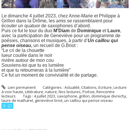
Le dimanche 4 juillet 2023, chez Anne-Marie et Philippe à
Grillon dans la Drôme, les amis se rassemblaient pour
écouter un quatuor de saxophones d’abord.
Puis ce fut le tour du duo
M'Diam
de
Dominique
et
Laure
,
avec la participation de Geneviève pour un programme de
poésies, chansons et musiques, à partir d’
Un caillou qui
pense oiseau
,
un recueil de G.Briot :
“Le cri de la chouette
lueur coulée dans le noir
rivière autour de mon cou
Souviens-toi que tu es lumière
et que tu retourneras à la lumière”
Ce fut un moment de convivialité et de partage.
Lien permanent
Catégories :
Actualité
,
Citations
,
Ecriture
,
Lecture
à voix haute
,
Littérature
,
nature
,
Nos lectures
,
Poésie
,
Rencontre
lecteurs
Tags :
4 juillet 2023
,
saxophone
,
grillon
,
dominique divrechy
,
laure de matharel
,
geneviève briot
,
un caillou qui pense oiseau
0
mercredi 28
juin 2023
10h28