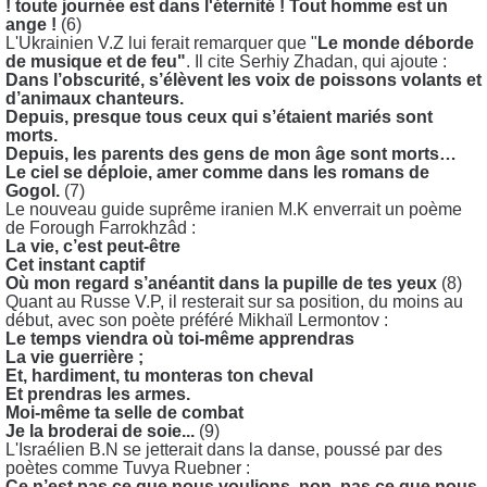
! toute journée est dans l'éternité ! Tout homme est un
ange !
(6)
L'Ukrainien V.Z lui ferait remarquer que "
Le monde déborde
de musique et de feu"
. Il cite Serhiy Zhadan, qui ajoute :
Dans l’obscurité, s’élèvent les voix de poissons volants et
d’animaux chanteurs.
Depuis, presque tous ceux qui s’étaient mariés sont
morts.
Depuis, les parents des gens de mon âge sont morts…
Le ciel se déploie, amer comme dans les romans de
Gogol.
(7)
Le nouveau guide suprême iranien M.K enverrait un poème
de Forough Farrokhzâd :
La vie, c’est peut-être
Cet instant captif
Où mon regard s’anéantit dans la pupille de tes yeux
(8)
Quant au Russe V.P, il resterait sur sa position, du moins au
début, avec son poète préféré Mikhaïl Lermontov :
Le temps viendra où toi-même apprendras
La vie guerrière ;
Et, hardiment, tu monteras ton cheval
Et prendras les armes.
Moi-même ta selle de combat
Je la broderai de soie...
(9)
L'Israélien B.N se jetterait dans la danse, poussé par des
poètes comme Tuvya Ruebner :
Ce n’est pas ce que nous voulions, non, pas ce que nous