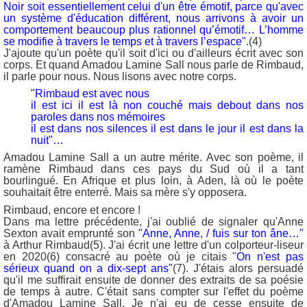
Noir soit essentiellement celui d'un être émotif, parce qu'avec
un système d'éducation différent, nous arrivons à avoir un
comportement beaucoup plus rationnel qu’émotif… L’homme
se modifie à travers le temps et à travers l’espace".
(4)
J'ajoute qu'un poète qu'il soit d'ici ou d'ailleurs écrit avec son
corps. Et quand Amadou Lamine Sall nous parle de Rimbaud,
il parle pour nous. Nous lisons avec notre corps.
"Rimbaud est avec nous
il est ici il est là non couché mais debout dans nos
paroles dans nos mémoires
il est dans nos silences il est dans le jour il est dans la
nuit"…
Amadou Lamine Sall a un autre mérite. Avec son poème, il
ramène Rimbaud dans ces pays du Sud où il a tant
bourlingué. En Afrique et plus loin, à Aden, là où le poète
souhaitait être enterré. Mais sa mère s'y opposera.
Rimbaud, encore et encore !
Dans ma lettre précédente, j'ai oublié de signaler qu'Anne
Sexton avait emprunté son
"Anne, Anne, / fuis sur ton âne…"
à Arthur Rimbaud(5). J'ai écrit une lettre d'un colporteur-liseur
en 2020(6) consacré au poète où je citais "
On n'est pas
sérieux quand on a dix-sept ans"
(7). J'étais alors persuadé
qu'il me suffirait ensuite de donner des extraits de sa poésie
de temps à autre. C'était sans compter sur l'effet du poème
d'Amadou Lamine Sall. Je n'ai eu de cesse ensuite de