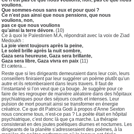
voulions.
Que sommes-nous sans eux et pour quoi ?
Ce n’est pas ainsi que nous pensions, que nous
voulions, non,
pas ce que nous voulions
qu’ainsi la terre dévore.
(10)
Ce à quoi le Palestinien M.A, répondrait avec la voix de Ziad
Medoukh :
La joie vient toujours après la peine,
Le soleil brille après la nuit sombre,
Gaza sera heureuse, Gaza sera brillante,
Gaza sera libre, Gaza vivra en paix
(11)
Et cætera…
Reste que si les dirigeants demeuraient dans leur coin, leurs
conseillers finiraient par leur suggérer un poème plutôt qu'un
autre et ils retomberaient dans leurs travers. Il faut de
l'instantané si l'on veut que ça bouge. Je suggère pour ce
faire de les regrouper de manière aléatoire dans des hôpitaux
psychiatriques pour des séjours courts et intenses. Leur
pulsion de mort pourrait ainsi se transformer en énergie
créatrice. Ce que dit Patricia Godi à propos d'Anne Sexton
nous concerne tous, n'est-ce pas ? La poète était en hôpital
psychiatrique, c'est donc là que ça marche. La thérapie
consisterait en des joutes poétiques diurnes et nocturnes. Les
dirigeants de la planète s'adresseraient des poèmes, à la