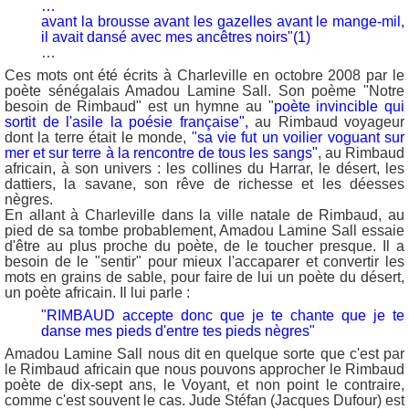
…
avant la brousse avant les gazelles avant le mange-mil,
il avait dansé avec mes ancêtres noirs"(1)
…
Ces mots ont été écrits à Charleville en octobre 2008 par le
poète sénégalais Amadou Lamine Sall. Son poème "Notre
besoin de Rimbaud" est un hymne au "
poète invincible qui
sortit de l'asile la poésie française",
au Rimbaud voyageur
dont la terre était le monde,
"sa vie fut un voilier voguant sur
mer et sur terre à la rencontre de tous les sangs"
, au Rimbaud
africain, à son univers : les collines du Harrar, le désert, les
dattiers, la savane, son rêve de richesse et les déesses
nègres.
En allant à Charleville dans la ville natale de Rimbaud, au
pied de sa tombe probablement, Amadou Lamine Sall essaie
d'être au plus proche du poète, de le toucher presque. Il a
besoin de le "sentir" pour mieux l'accaparer et convertir les
mots en grains de sable, pour faire de lui un poète du désert,
un poète africain. Il lui parle :
"RIMBAUD accepte donc que je te chante que je te
danse mes pieds d'entre tes pieds nègres"
Amadou Lamine Sall nous dit en quelque sorte que c'est par
le Rimbaud africain que nous pouvons approcher le Rimbaud
poète de dix-sept ans, le Voyant, et non point le contraire,
comme c'est souvent le cas. Jude Stéfan (Jacques Dufour) est