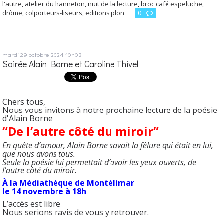
l'autre
,
atelier du hanneton
,
nuit de la lecture
,
broc'café espeluche
,
drôme
,
colporteurs-liseurs
,
editions plon
0
mardi 29
octobre 2024
10h03
Soirée Alain Borne et Caroline Thivel
Chers tous,
Nous vous invitons à notre prochaine lecture de la poésie
d'Alain Borne
“De l’autre côté du miroir”
En quête d’amour, Alain Borne savait la fêlure qui était en lui,
que nous avons tous.
Seule la poésie lui permettait d’avoir les yeux ouverts, de
l’autre côté du miroir.
À la Médiathèque de Montélimar
le 14 novembre à 18h
L’accès est libre
Nous serions ravis de vous y retrouver.