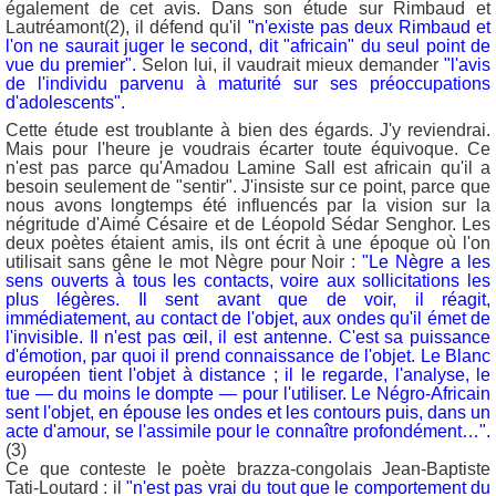
également de cet avis. Dans son étude sur Rimbaud et
Lautréamont(2), il défend qu'il
"n'existe pas deux Rimbaud et
l'on ne saurait juger le second, dit "africain" du seul point de
vue du premier".
Selon lui, il vaudrait mieux demander
"l'avis
de l'individu parvenu à maturité sur ses préoccupations
d'adolescents".
Cette étude est troublante à bien des égards. J'y reviendrai.
Mais pour l'heure je voudrais écarter toute équivoque. Ce
n'est pas parce qu'Amadou Lamine Sall est africain qu'il a
besoin seulement de "sentir". J'insiste sur ce point, parce que
nous avons longtemps été influencés par la vision sur la
négritude d'Aimé Césaire et de Léopold Sédar Senghor. Les
deux poètes étaient amis, ils ont écrit à une époque où l'on
utilisait sans gêne le mot Nègre pour Noir :
"Le Nègre a les
sens ouverts à tous les contacts, voire aux sollicitations les
plus légères. Il sent avant que de voir, il réagit,
immédiatement, au contact de l'objet, aux ondes qu'il émet de
l'invisible. Il n'est pas œil, il est antenne. C'est sa puissance
d'émotion, par quoi il prend connaissance de l'objet. Le Blanc
européen tient l'objet à distance ; il le regarde, l'analyse, le
tue — du moins le dompte — pour l'utiliser. Le Négro-Africain
sent l'objet, en épouse les ondes et les contours puis, dans un
acte d'amour, se l'assimile pour le connaître profondément…".
(3)
Ce que conteste le poète brazza-congolais Jean-Baptiste
Tati-Loutard : il
"n'est pas vrai du tout que le comportement du