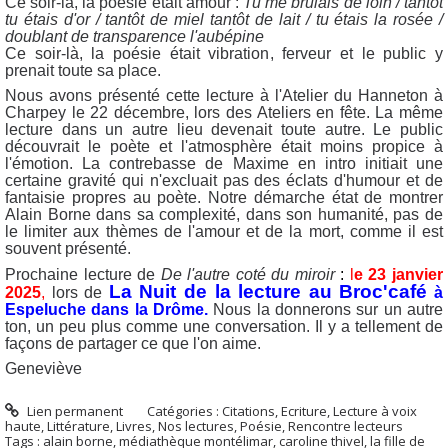
Ce soir-là, la poésie était amour :
Tu me brûlais de loin / tantôt
tu étais d'or / tantôt de miel tantôt de lait / tu étais la rosée /
doublant de transparence l'aubépine
Ce soir-là, la poésie était vibration, ferveur et le public y
prenait toute sa place.
Nous avons présenté cette lecture à l'Atelier du Hanneton à
Charpey le 22 décembre, lors des Ateliers en fête. La même
lecture dans un autre lieu devenait toute autre. Le public
découvrait le poète et l'atmosphère était moins propice à
l'émotion. La contrebasse de Maxime en intro initiait une
certaine gravité qui n'excluait pas des éclats d'humour et de
fantaisie propres au poète. Notre démarche état de montrer
Alain Borne dans sa complexité, dans son humanité, pas de
le limiter aux thèmes de l'amour et de la mort, comme il est
souvent présenté.
Prochaine lecture de
De l'autre coté du miroir
:
l
e 23 janvier
La Nuit de la lecture au Broc'café
2025
,
lors de
à
Espeluche dans la Drôme.
Nous la donnerons sur un autre
ton, un peu plus comme une conversation.
Il y a tellement de
façons de partager ce que l'on aime.
Geneviève
Lien permanent
Catégories :
Citations
,
Ecriture
,
Lecture à voix
haute
,
Littérature
,
Livres
,
Nos lectures
,
Poésie
,
Rencontre lecteurs
Tags :
alain borne
,
médiathèque montélimar
,
caroline thivel
,
la fille de