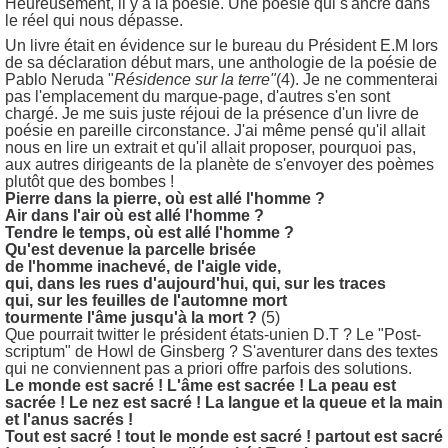
Heureusement, il y a la poésie. Une poésie qui s'ancre dans
le réel qui nous dépasse.
Un livre était en évidence sur le bureau du Président E.M lors
de sa déclaration début mars, une anthologie de la poésie de
Pablo Neruda "
Résidence sur la terre"
(4). Je ne commenterai
pas l'emplacement du marque-page, d'autres s'en sont
chargé. Je me suis juste réjoui de la présence d'un livre de
poésie en pareille circonstance. J'ai même pensé qu'il allait
nous en lire un extrait et qu'il allait proposer, pourquoi pas,
aux autres dirigeants de la planète de s'envoyer des poèmes
plutôt que des bombes !
Pierre dans la pierre, où est allé l'homme ?
Air dans l'air où est allé l'homme ?
Tendre le temps, où est allé l'homme ?
Qu'est devenue la parcelle brisée
de l'homme inachevé, de l'aigle vide,
qui, dans les rues d'aujourd'hui, qui, sur les traces
qui, sur les feuilles de l'automne mort
tourmente l'âme jusqu'à la mort ?
(5)
Que pourrait twitter le président états-unien D.T ? Le "Post-
scriptum" de Howl de Ginsberg ? S'aventurer dans des textes
qui ne conviennent pas a priori offre parfois des solutions.
Le monde est sacré ! L'âme est sacrée ! La peau est
sacrée ! Le nez est sacré ! La langue et la queue et la main
et l'anus sacrés !
Tout est sacré ! tout le monde est sacré ! partout est sacré