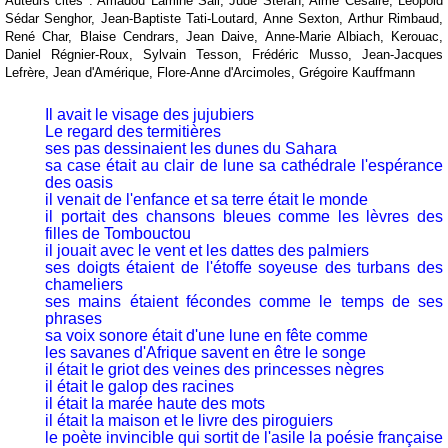
Auteurs cités : Amadou Lamine Sall, Jude Stéfan, Aimé Césaire, Léopold
Sédar Senghor, Jean-Baptiste Tati-Loutard, Anne Sexton, Arthur Rimbaud,
René Char, Blaise Cendrars, Jean Daive, Anne-Marie Albiach, Kerouac,
Daniel Régnier-Roux, Sylvain Tesson, Frédéric Musso, Jean-Jacques
Lefrère, Jean d'Amérique, Flore-Anne d'Arcimoles, Grégoire Kauffmann
Il avait le visage des jujubiers
Le regard des termitières
ses pas dessinaient les dunes du Sahara
sa case était au clair de lune sa cathédrale l'espérance
des oasis
il venait de l'enfance et sa terre était le monde
il portait des chansons bleues comme les lèvres des
filles de Tombouctou
il jouait avec le vent et les dattes des palmiers
ses doigts étaient de l'étoffe soyeuse des turbans des
chameliers
ses mains étaient fécondes comme le temps de ses
phrases
sa voix sonore était d'une lune en fête comme
les savanes d'Afrique savent en être le songe
il était le griot des veines des princesses nègres
il était le galop des racines
il était la marée haute des mots
il était la maison et le livre des piroguiers
le poète invincible qui sortit de l'asile la poésie française