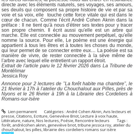
directe avec les éléments naturels, ses voyages, ses amours,
ses deuils qui composent sa propre histoire de vie et par sa
voie et sa voix, elle touche cette force vitale qui est dans le
cœur de chacun. Comme l'écrit André Cohen Aknin dans la
préface : Il ne tient qu'à nous d'étirer ses textes pour y tracer
son propre chemin. Il écrit aussi qu'elle est un arbre qui
marche. Elle est connectée au mouvement perpétuel, qu'elle
nomme la source. Pour elle, Le poème est une énergie qui
appartient à tous les êtres et à toutes les choses du monde,
qui leur permet de se connecter entre eux… La poésie est sa
manière de vivre, de rester connectée à la sève même de
l'arbre avec lequel elle entretient un rapport étroit.
Extrait de l'article paru l
e 12 février 2026
dans La Tribune de
Montélimar
Jessica Roy
Annonce pour 2 lectures de "La forêt habite ma chambre", le
21 février à 17h à l'atelier du Chouchalout aux Pilles, près de
Nyons et le 26 février à 19h à la Librairie des Cordeliers à
Romans-sur-Isère
Lien permanent
Catégories :
André Cohen Aknin
,
Avis lecteurs et
presse
,
Citations
,
Ecriture
,
Geneviève Briot
,
Lecture à voix haute
,
Littérature
,
nature
,
Nos lectures
,
Poésie
,
Rencontre lecteurs
Tags :
forêt
,
andrécohen aknin
,
geneviève briot
,
tribune jessica roy
,
atelier du
chouchalout
,
les pilles
,
librairie des cordeliers romans sur isère