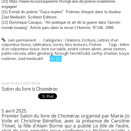
(10) https://www.recoursaupoeme.fr/vingt-ans-de-poesie-israelienne-
engagee/
(11) Extrait du poème "Gaza espère". Poèmes d'espoir dans la douleur.
Ziad Medoukh. Scribest Editions.
(12) Dominique Casajus, "Art poétique et art de la guerre dans l'ancien
monde touareg". Article paru dans la revue L’Homme, N°146, 1998
Lien permanent
Catégories :
Citations
,
Ecriture
,
Lettres d'un
colporteur-liseur
,
Littérature
,
Livres
,
Nos lectures
,
Poésie
Tags :
lettre
d'un colporteur-liseur
,
livre sur table
,
andré cohen aknin
,
anne sexton
,
pablo neruda
,
allen ginsberg
,
forough farrokhzâd
,
serhiy zhadan
,
tuvya
ruebner
,
ziad medoukh
0
lundi 14
avril 2025
12h14
Salon du livre à Chomérac
5 avril 2025.
Premier Salon du livre de Chomérac organisé par Marie-Jo
Volle et Christine Bénéfice, avec la présence de Caroline
Thivel, la fille d'Alain Borne qui a publié
La fille de l'autre
,
récit de son enquête pour confirmer sa filiation qu'elle a