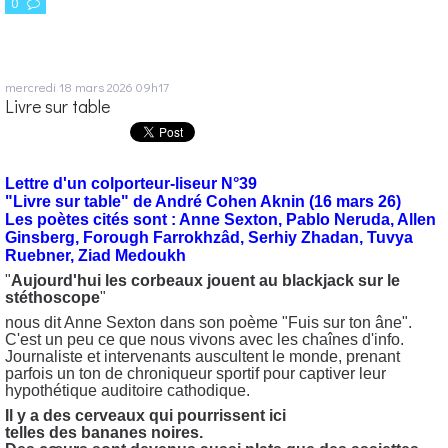
0
mercredi 18
mars 2026
09h17
Livre sur table
Lettre d'un colporteur-liseur N°39
"Livre sur table" de André Cohen Aknin (16 mars 26)
Les poètes cités sont : Anne Sexton, Pablo Neruda, Allen
Ginsberg, Forough Farrokhzâd, Serhiy Zhadan, Tuvya
Ruebner, Ziad Medoukh
"
Aujourd'hui les corbeaux jouent au blackjack sur le
stéthoscope
"
nous dit Anne Sexton dans son poème "Fuis sur ton âne".
C'est un peu ce que nous vivons avec les chaînes d'info.
Journaliste et intervenants auscultent le monde, prenant
parfois un ton de chroniqueur sportif pour captiver leur
hypothétique auditoire cathodique.
Il y a des cerveaux qui pourrissent ici
telles des bananes noires.