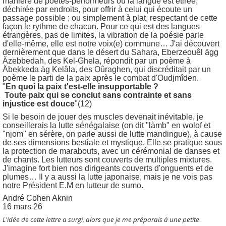
manière de poètes-performeurs où la langue est étirée,
déchirée par endroits, pour offrir à celui qui écoute un
passage possible ; ou simplement à plat, respectant de cette
façon le rythme de chacun. Pour ce qui est des langues
étrangères, pas de limites, la vibration de la poésie parle
d'elle-même, elle est notre voix(e) commune… J'ai découvert
dernièrement que dans le désert du Sahara, Eberzeouêl ägg
Äzebbedah, des Kel-Ghela, répondit par un poème à
Äbekkeda äg Kelâla, des Oûraghen, qui discréditait par un
poème le parti de la paix après le combat d'Oudjmîden.
"
En quoi la paix t'est-elle insupportable ?
Toute paix qui se conclut sans contrainte et sans
injustice est douce
"(12)
Si le besoin de jouer des muscles devenait inévitable, je
conseillerais la lutte sénégalaise (on dit "làmb" en wolof et
"njom" en sérère, on parle aussi de lutte mandingue), à cause
de ses dimensions bestiale et mystique. Elle se pratique sous
la protection de marabouts, avec un cérémonial de danses et
de chants. Les lutteurs sont couverts de multiples mixtures.
J'imagine fort bien nos dirigeants couverts d'onguents et de
plumes… Il y a aussi la lutte japonaise, mais je ne vois pas
notre Président E.M en lutteur de sumo.
André Cohen Aknin
16 mars 26
L'idée de cette lettre a surgi, alors que je me préparais à une petite