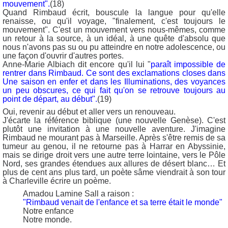
mouvement".
(18)
Quand Rimbaud écrit, bouscule la langue pour qu'elle
renaisse, ou qu'il voyage, "finalement, c'est toujours le
mouvement". C'est un mouvement vers nous-mêmes, comme
un retour à la source, à un idéal, à une quête d'absolu que
nous n'avons pas su ou pu atteindre en notre adolescence, ou
une façon d'ouvrir d'autres portes.
Anne-Marie Albiach dit encore qu'il lui "
paraît impossible de
rentrer dans Rimbaud. Ce sont des exclamations closes dans
Une saison en enfer et dans les Illuminations, des voyances
un peu obscures, ce qui fait qu'on se retrouve toujours au
point de départ, au début".
(19)
Oui, revenir au début et aller vers un renouveau.
J'écarte la référence biblique (une nouvelle Genèse). C'est
plutôt une invitation à une nouvelle aventure. J'imagine
Rimbaud ne mourant pas à Marseille. Après s'être remis de sa
tumeur au genou, il ne retourne pas à Harrar en Abyssinie,
mais se dirige droit vers une autre terre lointaine, vers le Pôle
Nord, ses grandes étendues aux allures de désert blanc… Et
plus de cent ans plus tard, un poète sâme viendrait à son tour
à Charleville écrire un poème.
Amadou Lamine Sall a raison :
"Rimbaud venait de l'enfance et sa terre était le monde"
Notre enfance
Notre monde.