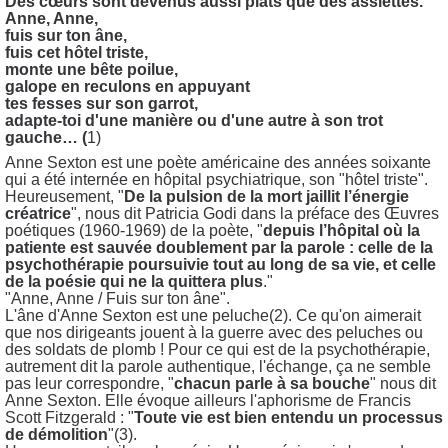
Des cœurs sont devenus aussi plats que des assiettes.
Anne, Anne,
fuis sur ton âne,
fuis cet hôtel triste,
monte une bête poilue,
galope en reculons en appuyant
tes fesses sur son garrot,
adapte-toi d'une manière ou d'une autre à son trot
gauche… (
1)
Anne Sexton est une poète américaine des années soixante
qui a été internée en hôpital psychiatrique, son "hôtel triste".
Heureusement, "
De la pulsion de la mort jaillit l’énergie
créatrice
", nous dit Patricia Godi dans la préface des Œuvres
poétiques (1960-1969) de la poète, "
depuis l’hôpital où la
patiente est sauvée doublement par la parole : celle de la
psychothérapie poursuivie tout au long de sa vie, et celle
de la poésie qui ne la quittera plus
."
"Anne, Anne / Fuis sur ton âne".
L'âne d'Anne Sexton est une peluche(2). Ce qu'on aimerait
que nos dirigeants jouent à la guerre avec des peluches ou
des soldats de plomb ! Pour ce qui est de la psychothérapie,
autrement dit la parole authentique, l'échange, ça ne semble
pas leur correspondre, "
chacun parle à sa bouche
" nous dit
Anne Sexton. Elle évoque ailleurs l'aphorisme de Francis
Scott Fitzgerald : "
Toute vie est bien entendu un processus
de démolition
"(3).