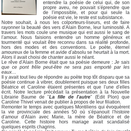
entendre la poésie de celui qui, de son
propre aveu, ne pouvait s'éprendre que
de l'impossible, et pour qui seule la
poésie est vie, le reste est subsistance.
Notre souhait, à nous les colporteurs-liseurs, est de faire
rayonner la beauté des vers d'Alain Borne, leur luminosité. A
travers les mots coule une musique qui est aussi le sang de
l'amour. Nous faisions entendre un homme généreux et
tourmenté qui voulait être reconnu dans sa réalité profonde,
hors des modes et des conventions. Le poète, éternel
amoureux de la femme et avide d'absolu se heurtait à la mort.
Alors il avait choisi de chanter aussi le néant.
Le rêve d'Alain Borne était que sa poésie demeure :
Je sais
que ce pont frêle peut-être ne sera pas emporté par les
eaux…
Il y avait tout lieu de répondre au poète trop tôt disparu que sa
poésie continue à vibrer, doublement puisque ses deux filles
Béatrice et Caroline étaient présentes et que l'une d'elles
écrit. Notre lecture précédait la présentation à la Nouvelle
Librairie Baume de "
La fille de l'autre
" (Edit Plon) que
Caroline Thivel venait de publier à propos de leur filiation.
Remonter le temps avec quelques Montiliens qui évoquèrent
la vie provinciale des années 50 où s'épanouit l'histoire
d'amour d'Alain avec Marie, la mère de Béatrice et de
Caroline. Cette histoire hors mariage avait scandalisé
quelques esprits chagrins.