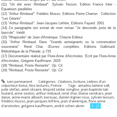
(11)
"Un été avec Rimbaud".
Sylvain Tesson. Edition France Inter -
Equateurs parallèles
(12)
"Arthur Rimbaud"
. Frédéric Musso. Editions Pierre Charron. Collection
"Les Géants"
(13)
"Arthur Rimbaud".
Jean-Jacques Lefrère, Editions Fayard. 2001
(14) Ce paragraphe est extrait de mon roman "Je descends juste de la
bascule". Inédit
(15) "Rhapsodie" de Jean d'Amérique. Cheyne Editeur
(16) "Arthur Rimbaud. Dans "Grands astreignants ou la conversation
souveraine". René Char,
Œuvres complètes
. Editions Gallimard.
Bibliothèque de la Pléiade. p.733
(17) Documentaire réalisé par Flore-Anne d'Arcimoles. Écrit par Flore-Anne
d'Arcimoles, Grégoire Kauffmann. 2025
(18) "Rimbaud, Poste Restante".
Op. Cit.
(19) "Rimbaud, Poste Restante".
Op. Cit
Lien permanent
Catégories :
Citations
,
Ecriture
,
Lettres d'un
colporteur-liseur
,
Nos lectures
,
Poésie
Tags :
amadou lamine sall
,
jude stéfan
,
aimé césaire
,
léopold sédar senghor
,
jean-baptiste tati-
loutard
,
anne sexton
,
arthur rimbaud
,
rené char
,
blaise cendrars
,
jean
daive
,
anne-marie albiach
,
kerouac
,
daniel régnier-roux
,
sylvain tesson
,
frédéric musso
,
jean-jacques lefrère
,
jean d'amérique
,
flore-anne
d'arcimoles
,
grégoire kauffmann
,
andré cohen aknin
0