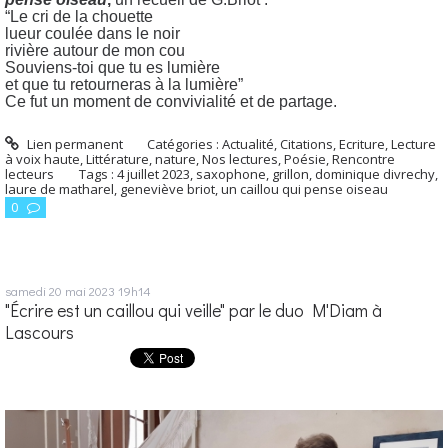
“Le cri de la chouette
lueur coulée dans le noir
rivière autour de mon cou
Souviens-toi que tu es lumière
et que tu retourneras à la lumière”
Ce fut un moment de convivialité et de partage.
Lien permanent
Catégories :
Actualité
,
Citations
,
Ecriture
,
Lecture
à voix haute
,
Littérature
,
nature
,
Nos lectures
,
Poésie
,
Rencontre
lecteurs
Tags :
4 juillet 2023
,
saxophone
,
grillon
,
dominique divrechy
,
laure de matharel
,
geneviève briot
,
un caillou qui pense oiseau
0
samedi 20
mai 2023
19h14
"Écrire est un caillou qui veille" par le duo M'Diam à
Lascours