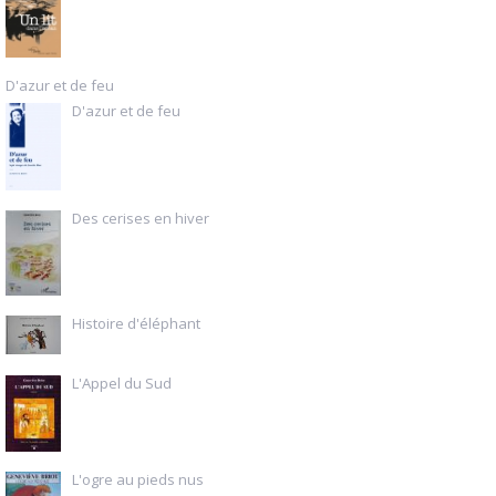
D'azur et de feu
D'azur et de feu
Des cerises en hiver
Histoire d'éléphant
L'Appel du Sud
L'ogre au pieds nus