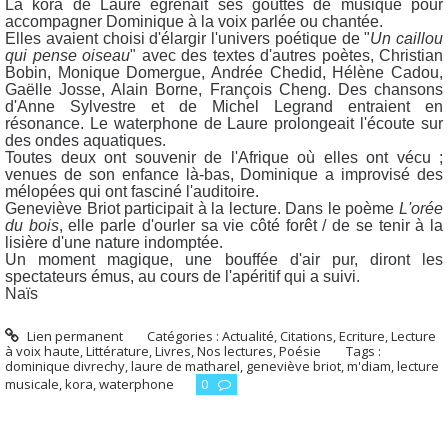
La kora de Laure égrenait ses gouttes de musique pour
accompagner Dominique à la voix parlée ou chantée.
Elles avaient choisi d'élargir l'univers poétique de "
Un caillou
qui pense oiseau
" avec des textes d'autres poètes, Christian
Bobin, Monique Domergue, Andrée Chedid, Hélène Cadou,
Gaëlle Josse, Alain Borne, François Cheng. Des chansons
d'Anne Sylvestre et de Michel Legrand entraient en
résonance. Le waterphone de Laure prolongeait l'écoute sur
des ondes aquatiques.
Toutes deux ont souvenir de l'Afrique où elles ont vécu ;
venues de son enfance là-bas, Dominique a improvisé des
mélopées qui ont fasciné l'auditoire.
Geneviève Briot participait à la lecture. Dans le poème
L'orée
du bois
, elle parle d'ourler sa vie côté forêt / de se tenir à la
lisière d'une nature indomptée.
Un moment magique, une bouffée d'air pur, diront les
spectateurs émus, au cours de l'apéritif qui a suivi.
Naïs
Lien permanent
Catégories :
Actualité
,
Citations
,
Ecriture
,
Lecture
à voix haute
,
Littérature
,
Livres
,
Nos lectures
,
Poésie
Tags :
dominique divrechy
,
laure de matharel
,
geneviève briot
,
m'diam
,
lecture
musicale
,
kora
,
waterphone
0