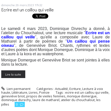
dimanche 26
mars 2023
17h32
Ecrire est un caillou qui veille
Le samedi 4 mars 2023, Dominique Divrechy a donné, à
l'atelier du Chouchalout, une lecture musicale "
Ecrire est un
caillou qui veille
", qu'elle a composée avec Laure de
Matharel à partir de poèmes de "
Un caillou qui pense
oiseau
", de Geneviève Briot. Chants, rythmes et textes
d'autres poètes dont Monique Domergue. Dominique à la voix
et Laure à la kora et au waterphone.
Monique Domergue et Geneviève Briot se sont jointes à elles
dans la lecture.
Lire la suite
Lien permanent
Catégories :
Actualité
,
Ecriture
,
Lecture à voix
haute
,
Littérature
,
Livres
,
Poésie
Tags :
ecrire est un caillou qui veille
,
geneviève briot
,
propos de vieiles femmes
,
monique domergue
,
dominique divrechy
,
laure de matharel
,
atelier du chouchalout
,
les
pilles
0