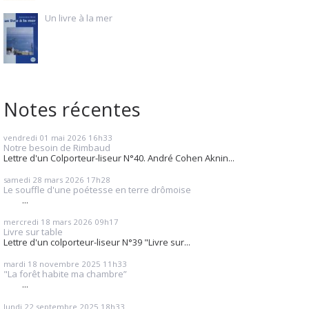
Un livre à la mer
Notes récentes
vendredi 01
mai 2026
16h33
Notre besoin de Rimbaud
Lettre d'un Colporteur-liseur N°40. André Cohen Aknin...
samedi 28
mars 2026
17h28
Le souffle d'une poétesse en terre drômoise
...
mercredi 18
mars 2026
09h17
Livre sur table
Lettre d'un colporteur-liseur N°39 "Livre sur...
mardi 18
novembre 2025
11h33
"La forêt habite ma chambre”
...
lundi 22
septembre 2025
18h33