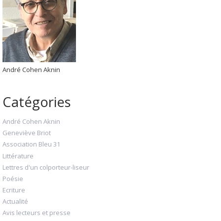
André Cohen Aknin
Catégories
André Cohen Aknin
Geneviève Briot
Association Bleu 31
Littérature
Lettres d'un colporteur-liseur
Poésie
Ecriture
Actualité
Avis lecteurs et presse