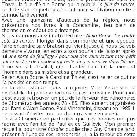
Thivel, la fille d'Alain Borne qui a publié
La fille de l'autre
,
récit de son enquête pour confirmer sa filiation qu'elle a
connue tardivement
Avec une quinzaine d'auteurs de la région, nous
présentons nos livres à la Condamine, lieu plein de
charme en ce début de printemps.
Nous donnons aussi notre lecture :
Alain Borne. De l'autre
côté du miroir.
Plonger dans son monde et une époque,
faire entendre sa vibration qui vient jusqu'à nous. Sa voix
demeure vivante, en écho à son souhait de laisser après
lui
une sorte de feuillage / pour que des yeux voyant mon petit
automne / se demandent s'il reste un peu de sève dans l'arbre.
Il ne voulait, disait-il, que chanter l'amour, la mort et
l'homme dans sa misère et sa grandeur.
Relier Alain Borne à Caroline Thivel, c'est relier ce qui ne
l'a pas été en son temps.
En la circonstance, nous a rejoints Maël Vincensini, la
petite-fille du poète ardéchois qui est écrivaine. Pour moi,
c'est aussi retrouver un peu de la ferveur des rencontres
de Chomérac des années 78 - 85. Elles étaient organisées
par l'ami d'Alain Borne, Paul Vincensini, disparu en 1985. Il
ne cessait d'inviter tout un chacun à vivre en poésie.
C'est à Chomérac en particulier que mes poèmes ont pris
racine avec l'amitié de Paul et de Guillevic. Mon premier
recueil a pour titre
Basalte
publié chez Guy Chambelland,
présent à l'une de ces rencontres ; il a la teneur de cette