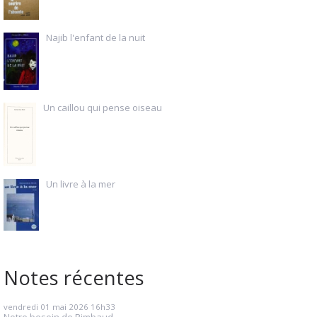
Najib l'enfant de la nuit
Un caillou qui pense oiseau
Un livre à la mer
Notes récentes
vendredi 01
mai 2026
16h33
Notre besoin de Rimbaud