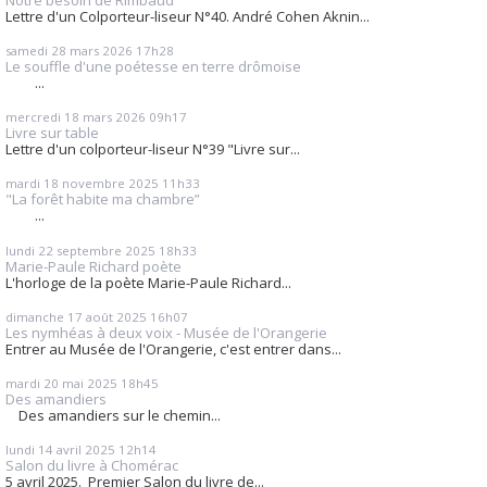
Lettre d'un Colporteur-liseur N°40. André Cohen Aknin...
samedi 28
mars 2026
17h28
Le souffle d'une poétesse en terre drômoise
...
mercredi 18
mars 2026
09h17
Livre sur table
Lettre d'un colporteur-liseur N°39 "Livre sur...
mardi 18
novembre 2025
11h33
"La forêt habite ma chambre”
...
lundi 22
septembre 2025
18h33
Marie-Paule Richard poète
L'horloge de la poète Marie-Paule Richard...
dimanche 17
août 2025
16h07
Les nymhéas à deux voix - Musée de l'Orangerie
Entrer au Musée de l'Orangerie, c'est entrer dans...
mardi 20
mai 2025
18h45
Des amandiers
Des amandiers sur le chemin...
lundi 14
avril 2025
12h14
Salon du livre à Chomérac
5 avril 2025. Premier Salon du livre de...