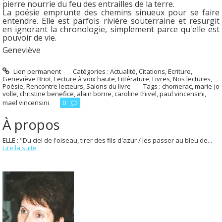
pierre nourrie du feu des entrailles de la terre.
La poésie emprunte des chemins sinueux pour se faire
entendre. Elle est parfois rivière souterraine et resurgit
en ignorant la chronologie, simplement parce qu'elle est
pouvoir de vie.
Geneviève
Lien permanent
Catégories :
Actualité
,
Citations
,
Ecriture
,
Geneviève Briot
,
Lecture à voix haute
,
Littérature
,
Livres
,
Nos lectures
,
Poésie
,
Rencontre lecteurs
,
Salons du livre
Tags :
chomerac
,
marie-jo
volle
,
christine benefice
,
alain borne
,
caroline thivel
,
paul vincensini
,
mael vincensini
0
À propos
ELLE : "Du ciel de l'oiseau, tirer des fils d'azur / les passer au bleu de...
Lire la suite