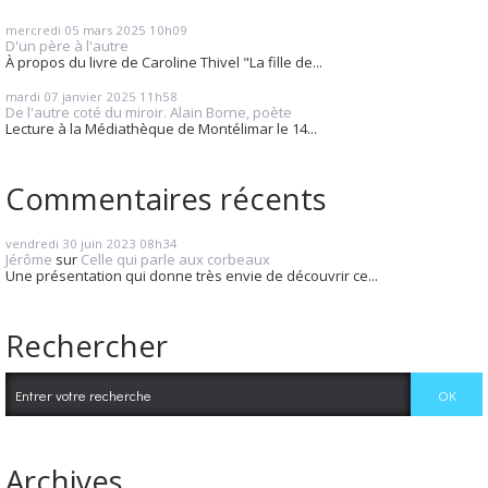
mercredi 05
mars 2025
10h09
D'un père à l'autre
À propos du livre de Caroline Thivel "La fille de...
mardi 07
janvier 2025
11h58
De l'autre coté du miroir. Alain Borne, poète
Lecture à la Médiathèque de Montélimar le 14...
Commentaires récents
vendredi 30
juin 2023
08h34
Jérôme
sur
Celle qui parle aux corbeaux
Une présentation qui donne très envie de découvrir ce...
Rechercher
Archives