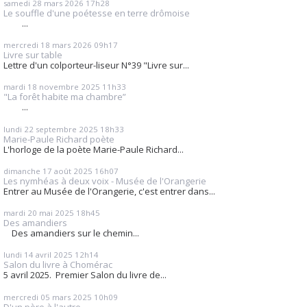
samedi 28
mars 2026
17h28
Le souffle d'une poétesse en terre drômoise
...
mercredi 18
mars 2026
09h17
Livre sur table
Lettre d'un colporteur-liseur N°39 "Livre sur...
mardi 18
novembre 2025
11h33
"La forêt habite ma chambre”
...
lundi 22
septembre 2025
18h33
Marie-Paule Richard poète
L'horloge de la poète Marie-Paule Richard...
dimanche 17
août 2025
16h07
Les nymhéas à deux voix - Musée de l'Orangerie
Entrer au Musée de l'Orangerie, c'est entrer dans...
mardi 20
mai 2025
18h45
Des amandiers
Des amandiers sur le chemin...
lundi 14
avril 2025
12h14
Salon du livre à Chomérac
5 avril 2025. Premier Salon du livre de...
mercredi 05
mars 2025
10h09
D'un père à l'autre