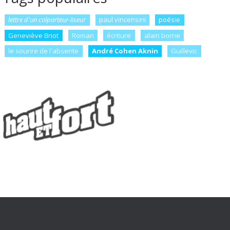
lettre d'un colporteur-liseur
paul vincensini
poésie
Geneviève Briot
Roman
écriture
alain borne
le sourire de l'absente
André Cohen Aknin
Guillevic