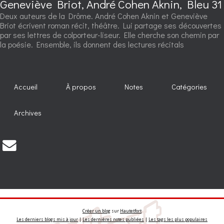
Geneviève Briot, André Cohen Aknin, Bleu 31
Deux auteurs de la Drôme. André Cohen Aknin et Geneviève
Briot écrivent roman récit, théâtre. Lui partage ses découvertes
par ses lettres de colporteur-liseur. Elle cherche son chemin par
la poésie. Ensemble, ils donnent des lectures récitals
Accueil
À propos
Notes
Catégories
Archives
Créer un blog
sur
Hautetfort
Les derniers blogs mis à jour
|
Les dernières notes publiées
|
Les tags les plus populaires