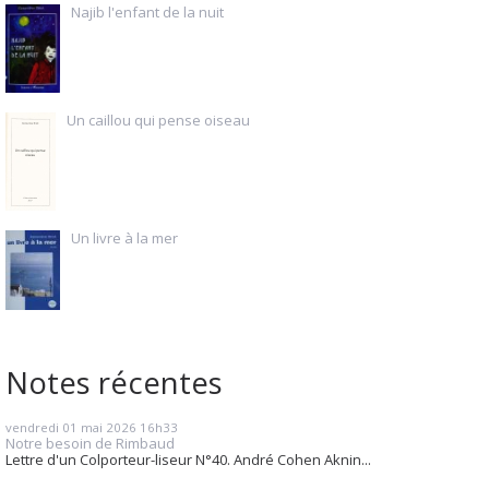
Najib l'enfant de la nuit
Un caillou qui pense oiseau
Un livre à la mer
Notes récentes
vendredi 01
mai 2026
16h33
Notre besoin de Rimbaud
Lettre d'un Colporteur-liseur N°40. André Cohen Aknin...