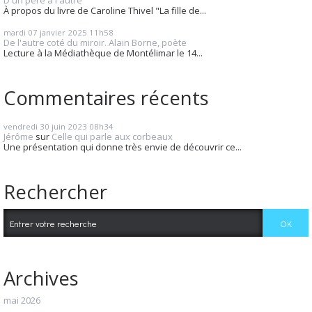
À propos du livre de Caroline Thivel "La fille de...
mardi 07
janvier 2025
11h58
De l'autre coté du miroir. Alain Borne, poète
Lecture à la Médiathèque de Montélimar le 14...
Commentaires récents
vendredi 30
juin 2023
08h34
Jérôme
sur
Celle qui parle aux corbeaux
Une présentation qui donne très envie de découvrir ce...
Rechercher
Archives
mai 2026