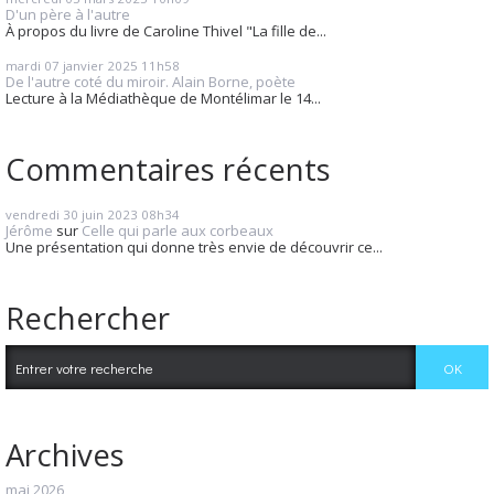
D'un père à l'autre
À propos du livre de Caroline Thivel "La fille de...
mardi 07
janvier 2025
11h58
De l'autre coté du miroir. Alain Borne, poète
Lecture à la Médiathèque de Montélimar le 14...
Commentaires récents
vendredi 30
juin 2023
08h34
Jérôme
sur
Celle qui parle aux corbeaux
Une présentation qui donne très envie de découvrir ce...
Rechercher
Archives
mai 2026