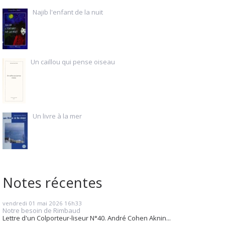
Najib l'enfant de la nuit
Un caillou qui pense oiseau
Un livre à la mer
Notes récentes
vendredi 01
mai 2026
16h33
Notre besoin de Rimbaud
Lettre d'un Colporteur-liseur N°40. André Cohen Aknin...