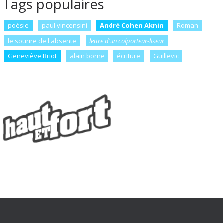
Tags populaires
poésie
paul vincensini
André Cohen Aknin
Roman
le sourire de l'absente
lettre d'un colporteur-liseur
Geneviève Briot
alain borne
écriture
Guillevic