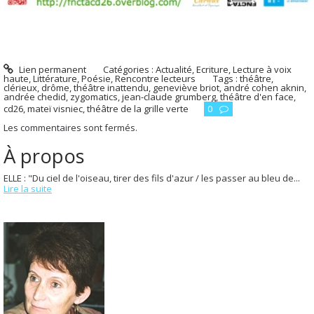
Lien permanent
Catégories :
Actualité
,
Ecriture
,
Lecture à voix
haute
,
Littérature
,
Poésie
,
Rencontre lecteurs
Tags :
théâtre
,
clérieux
,
drôme
,
théâtre inattendu
,
geneviève briot
,
andré cohen aknin
,
andrée chedid
,
zygomatics
,
jean-claude grumberg
,
théâtre d'en face
,
cd26
,
mateï visniec
,
théâtre de la grille verte
0
Les commentaires sont fermés.
À propos
ELLE : "Du ciel de l'oiseau, tirer des fils d'azur / les passer au bleu de...
Lire la suite