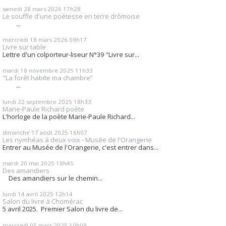
samedi 28
mars 2026
17h28
Le souffle d'une poétesse en terre drômoise
...
mercredi 18
mars 2026
09h17
Livre sur table
Lettre d'un colporteur-liseur N°39 "Livre sur...
mardi 18
novembre 2025
11h33
"La forêt habite ma chambre”
...
lundi 22
septembre 2025
18h33
Marie-Paule Richard poète
L'horloge de la poète Marie-Paule Richard...
dimanche 17
août 2025
16h07
Les nymhéas à deux voix - Musée de l'Orangerie
Entrer au Musée de l'Orangerie, c'est entrer dans...
mardi 20
mai 2025
18h45
Des amandiers
Des amandiers sur le chemin...
lundi 14
avril 2025
12h14
Salon du livre à Chomérac
5 avril 2025. Premier Salon du livre de...
mercredi 05
mars 2025
10h09