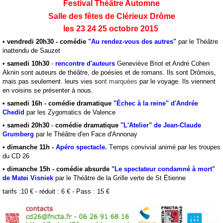
Festival Théâtre Automne
Salle des fêtes de Clérieux Drôme
les 23 24 25 octobre 2015
•
vendredi 20h30 -
comédie
"
Au rendez-vous des autres"
par le Théâtre
inattendu de Sauzet
•
samedi 10h30
-
r
encontre d'auteurs
Geneviève Briot et André Cohen
Aknin sont auteurs de théâtre, de poésies et de romans. Ils sont Drômois,
mais pas seulement. leurs vies so
nt marquées
par le voyage. Ils viennent
en voisins se présenter à nous.
• samedi 16h -
comédie dramatique
"
Échec à la reine" d'Andrée
Chedid
par les Zygomatics de Valence
•
samedi 20h30
-
comédie dramatique
"
L'Atelier" de Jean-Claude
Grumberg
par le Théâtre d'en Face d'Annonay
• dimanche 11h -
Apéro spectacle.
T
emps convivial animé par les troupes
du CD 26
• dimanche 15h -
comédie absurde
"
Le spectateur condamné à mort"
de Matei Visniek
par le Théâtre de la Grille verte de St Étienne
tarifs :10 € - réduit : 6 € - Pass : 15 €