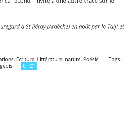
ence fécond, invite à une autre trace sur le
regard à St Péray (Ardèche) en août par le Taiji et
ations
,
Ecriture
,
Littérature
,
nature
,
Poésie
Tags :
ngeois
0