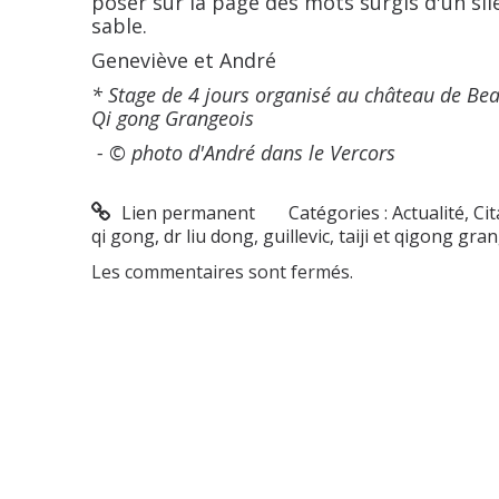
poser sur la page des mots surgis d'un sil
sable.
Geneviève et André
* Stage de 4 jours organisé au château de Beau
Qi gong Grangeois
- © photo d'André dans le Vercors
Lien permanent
Catégories :
Actualité
,
Cit
qi gong
,
dr liu dong
,
guillevic
,
taiji et qigong gra
Les commentaires sont fermés.