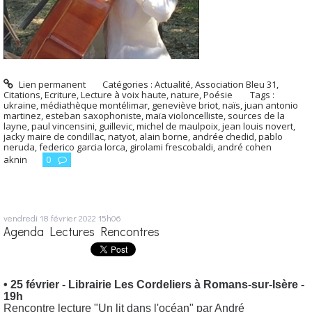
Lien permanent
Catégories :
Actualité
,
Association Bleu 31
,
Citations
,
Ecriture
,
Lecture à voix haute
,
nature
,
Poésie
Tags :
ukraine
,
médiathèque montélimar
,
geneviève briot
,
naïs
,
juan antonio
martinez
,
esteban saxophoniste
,
maïa violoncelliste
,
sources de la
layne
,
paul vincensini
,
guillevic
,
michel de maulpoix
,
jean louis novert
,
jacky maire de condillac
,
natyot
,
alain borne
,
andrée chedid
,
pablo
neruda
,
federico garcia lorca
,
girolami frescobaldi
,
andré cohen
aknin
0
vendredi 18
février 2022
15h06
Agenda Lectures Rencontres
• 25 février - Librairie Les Cordeliers à Romans-sur-Isère -
19h
Rencontre lecture "Un lit dans l'océan" par André