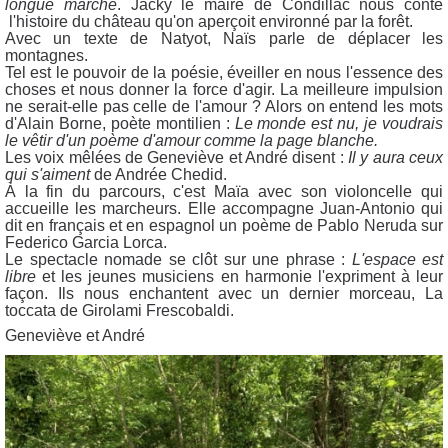
longue marche
. Jacky le maire de Condillac nous conte
l'histoire du château qu'on aperçoit environné par la forêt.
Avec un texte de Natyot, Naïs parle de déplacer les
montagnes.
Tel est le pouvoir de la poésie, éveiller en nous l'essence des
choses et nous donner la force d'agir. La meilleure impulsion
ne serait-elle pas celle de l'amour ? Alors on entend les mots
d'Alain Borne, poète montilien :
Le monde est nu, je voudrais
le vêtir d'un poème d'amour comme la page blanche.
Les voix mêlées de Geneviève et André disent :
Il y aura ceux
qui s'aiment
de Andrée Chedid.
À la fin du parcours, c'est Maïa avec son violoncelle qui
accueille les marcheurs. Elle accompagne Juan-Antonio qui
dit en français et en espagnol un poème de Pablo Neruda sur
Federico Garcia Lorca.
Le spectacle nomade se clôt sur une phrase :
L'espace est
libre
et les jeunes musiciens en harmonie l'expriment à leur
façon. Ils nous enchantent avec un dernier morceau, La
toccata de Girolami Frescobaldi.
Geneviève et André