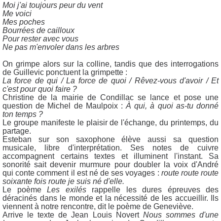
Moi j'ai toujours peur du vent
Me voici
Mes poches
Bourrées de cailloux
Pour rester avec vous
Ne pas m'envoler dans les arbres
On grimpe alors sur la colline, tandis que des interrogations
de Guillevic ponctuent la grimpette :
La force de qui / La force de quoi / Rêvez-vous d'avoir / Et
c'est pour quoi faire ?
Christine de la mairie de Condillac se lance et pose une
question de Michel de Maulpoix :
À qui, à quoi as-tu donné
ton temps ?
Le groupe manifeste le plaisir de l'échange, du printemps, du
partage.
Esteban sur son saxophone élève aussi sa question
musicale, libre d'interprétation. Ses notes de cuivre
accompagnent certains textes et illuminent l'instant. Sa
sonorité sait devenir murmure pour doubler la voix d'André
qui conte comment il est né de ses voyages :
route route route
soixante fois route je suis né d'elle.
Le poème
Les exilés
rappelle les dures épreuves des
déracinés dans le monde et la nécessité de les accueillir. Ils
viennent à notre rencontre, dit le poème de Geneviève.
Arrive le texte de Jean Louis Novert
Nous sommes d'une