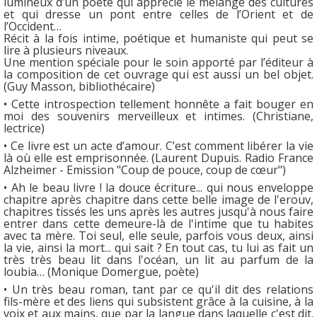
lumineux d’un poète qui apprécie le mélange des cultures
et qui dresse un pont entre celles de l’Orient et de
l’Occident…
Récit à la fois intime, poétique et humaniste qui peut se
lire à plusieurs niveaux.
Une mention spéciale pour le soin apporté par l’éditeur à
la composition de cet ouvrage qui est aussi un bel objet.
(Guy Masson, bibliothécaire)
• Cette introspection tellement honnête a fait bouger en
moi des souvenirs merveilleux et intimes. (Christiane,
lectrice)
• Ce livre est un acte d’amour. C’est comment libérer la vie
là où elle est emprisonnée. (Laurent Dupuis. Radio France
Alzheimer - Emission "Coup de pouce, coup de cœur")
• Ah le beau livre ! la douce écriture... qui nous enveloppe
chapitre après chapitre dans cette belle image de l'erouv,
chapitres tissés les uns après les autres jusqu'à nous faire
entrer dans cette demeure-là de l'intime que tu habites
avec ta mère. Toi seul, elle seule, parfois vous deux, ainsi
la vie, ainsi la mort... qui sait ? En tout cas, tu lui as fait un
très très beau lit dans l'océan, un lit au parfum de la
loubia… (Monique Domergue, poète)
• Un très beau roman, tant par ce qu'il dit des relations
fils-mère et des liens qui subsistent grâce à la cuisine, à la
voix et aux mains, que par la langue dans laquelle c'est dit.