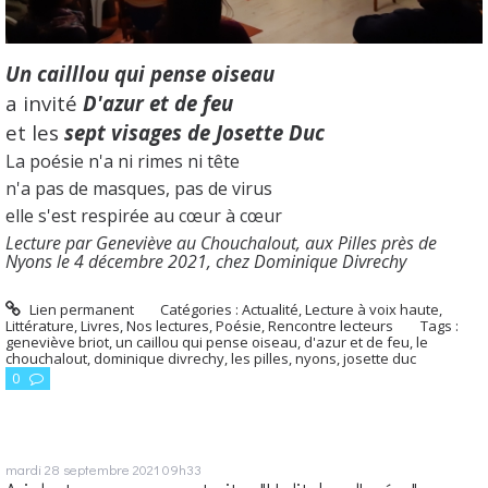
Un cailllou qui pense oiseau
a invité
D'azur et de feu
et les
sept visages de Josette Duc
La poésie n'a ni rimes ni tête
n'a pas de masques, pas de virus
elle s'est respirée au cœur à cœur
Lecture par Geneviève au Chouchalout, aux Pilles près de
Nyons le 4 décembre 2021, c
hez Dominique Divrechy
Lien permanent
Catégories :
Actualité
,
Lecture à voix haute
,
Littérature
,
Livres
,
Nos lectures
,
Poésie
,
Rencontre lecteurs
Tags :
geneviève briot
,
un caillou qui pense oiseau
,
d'azur et de feu
,
le
chouchalout
,
dominique divrechy
,
les pilles
,
nyons
,
josette duc
0
mardi 28
septembre 2021
09h33