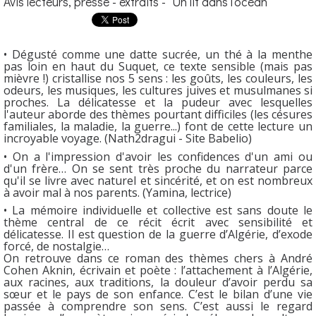
Avis lecteurs, presse - extraits - "Un lit dans l'océan"
• Dégusté comme une datte sucrée, un thé à la menthe
pas loin en haut du Suquet, ce texte sensible (mais pas
mièvre !) cristallise nos 5 sens : les goûts, les couleurs, les
odeurs, les musiques, les cultures juives et musulmanes si
proches. La délicatesse et la pudeur avec lesquelles
l'auteur aborde des thèmes pourtant difficiles (les césures
familiales, la maladie, la guerre...) font de cette lecture un
incroyable voyage. (Nath2dragui - Site Babelio)
• On a l'impression d'avoir les confidences d'un ami ou
d'un frère… On se sent très proche du narrateur parce
qu'il se livre avec naturel et sincérité, et on est nombreux
à avoir mal à nos parents. (Yamina, lectrice)
• La mémoire individuelle et collective est sans doute le
thème central de ce récit écrit avec sensibilité et
délicatesse. Il est question de la guerre d’Algérie, d’exode
forcé, de nostalgie…
On retrouve dans ce roman des thèmes chers à André
Cohen Aknin, écrivain et poète : l’attachement à l’Algérie,
aux racines, aux traditions, la douleur d’avoir perdu sa
sœur et le pays de son enfance. C’est le bilan d’une vie
passée à comprendre son sens. C’est aussi le regard