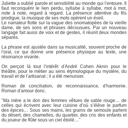
Juliette a oublié parole et sensibilité au monde qui l'entoure. Il
faut reconquérir le lien perdu, syllabe à syllabe, mot à mot,
note à note, regard à regard. La présence attentive du fils
prodigue, la musique de ses mots opèrent un éveil.
Le narrateur flotte sur la vague des onomatopées de la vieille
dame, de ses sons et phrases décousues. Par un nouveau
langage fait aussi de voix et de gestes, il réunit deux mondes
séparés.
La phrase est ajustée dans sa musicalité, souvent proche de
l'oral, ce qui donne une présence physique au texte, une
résonance vivante.
On perçoit là tout l'intérêt d'André Cohen Aknin pour le
théâtre, pour le métier au sens étymologique du mystère, du
travail et de l'artisanat ; il a été menuisier.
Roman de conciliation, de reconnaissance, d'harmonie.
Roman d'amour donc.
"Ma mère a le don des femmes vêtues de sable rouge… de
celles qui écrivent avec leur cuisine d’où s’élève le parfum
des épices… Sous ses mains, les grains de semoule parlent
du désert, des chamelles, du quartier, des cris des enfants et
du joueur de flûte sous un ciel étoilé…"