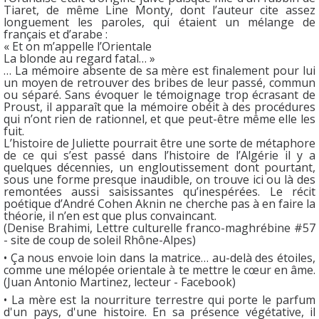
Tiaret, de même Line Monty, dont l’auteur cite assez
longuement les paroles, qui étaient un mélange de
français et d’arabe :
« Et on m’appelle l’Orientale
La blonde au regard fatal… »
… La mémoire absente de sa mère est finalement pour lui
un moyen de retrouver des bribes de leur passé, commun
ou séparé. Sans évoquer le témoignage trop écrasant de
Proust, il apparaît que la mémoire obéit à des procédures
qui n’ont rien de rationnel, et que peut-être même elle les
fuit.
L’histoire de Juliette pourrait être une sorte de métaphore
de ce qui s’est passé dans l’histoire de l’Algérie il y a
quelques décennies, un engloutissement dont pourtant,
sous une forme presque inaudible, on trouve ici ou là des
remontées aussi saisissantes qu’inespérées. Le récit
poétique d’André Cohen Aknin ne cherche pas à en faire la
théorie, il n’en est que plus convaincant.
(Denise Brahimi, Lettre culturelle franco-maghrébine #57
- site de coup de soleil Rhône-Alpes)
• Ça nous envoie loin dans la matrice… au-delà des étoiles,
comme une mélopée orientale à te mettre le cœur en âme.
(Juan Antonio Martinez, lecteur - Facebook)
• La mère est la nourriture terrestre qui porte le parfum
d'un pays, d'une histoire. En sa présence végétative, il