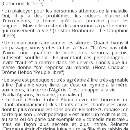
(Catherine, lectrice)
• Un plaidoyer pour les personnes atteintes de la maladie.
Oui, il y a des problèmes, les odeurs d’urine et
d’excréments, le temps qu’il faut prendre pour les
soigner… Mais elles restent des personnes à part entière,
qui conservent la vie ! (Tristan Bonhoure - Le Dauphiné
libéré)
• Un roman pour faire sonner les silences. Quand il vous lit
un passage, vous y êtes là-bas, à Oran. "Il n'est pas utile
d'avoir une quantité de mots. Les silences parfois,
suffisent" souffle-t-il… En inventant des personnages, il
invite "l'autre" à rentrer dans cet univers. Tandis que lui-
même donne "sa" réponse au monde. (Flora Chaduc -
Drôme Hebdo "Peuple libre")
• Le style est poétique et très agréable à lire très agréable
à lire. J'ai aimé votre livre; car c'est un hymne à la mère,
aux mères, à la terre d'Algérie. C'est un appel à la vie…
(Nadia Agsous, écrivaine, journaliste)
• Le livre d’André Cohen Aknin ouvre des horizons en
citant abondamment des chants et des chanteuses aussi
dont la plus connue est sans doute Reinette l’Oranaise ; en
sorte que son « récit poétique » est aussi un récit musical,
au sens où on parle par exemple de « comédie musicale »
mais de façon plus secrète et plus intime. Reinette
l’Oranaise était d’origine juive puisque fille d’un rabbin de