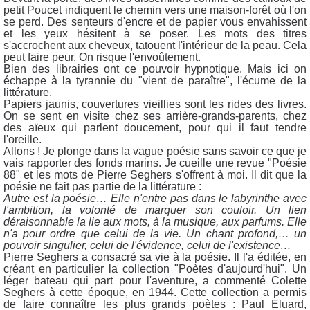
petit Poucet indiquent le chemin vers une maison-forêt où l'on
se perd. Des senteurs d'encre et de papier vous envahissent
et les yeux hésitent à se poser. Les mots des titres
s'accrochent aux cheveux, tatouent l'intérieur de la peau. Cela
peut faire peur. On risque l'envoûtement.
Bien des librairies ont ce pouvoir hypnotique. Mais ici on
échappe à la tyrannie du "vient de paraître", l'écume de la
littérature.
Papiers jaunis, couvertures vieillies sont les rides des livres.
On se sent en visite chez ses arrière-grands-parents, chez
des aïeux qui parlent doucement, pour qui il faut tendre
l'oreille.
Allons ! Je plonge dans la vague poésie sans savoir ce que je
vais rapporter des fonds marins. Je cueille une revue "Poésie
88" et les mots de Pierre Seghers s'offrent à moi. Il dit que la
poésie ne fait pas partie de la littérature :
Autre est la poésie… Elle n'entre pas dans le labyrinthe avec
l'ambition, la volonté de marquer son couloir. Un lien
déraisonnable la lie aux mots, à la musique, aux parfums. Elle
n'a pour ordre que celui de la vie. Un chant profond,… un
pouvoir singulier, celui de l'évidence, celui de l'existence…
Pierre Seghers a consacré sa vie à la poésie. Il l'a éditée, en
créant en particulier la collection "Poètes d'aujourd'hui". Un
léger bateau qui part pour l'aventure, a commenté Colette
Seghers à cette époque, en 1944. Cette collection a permis
de faire connaître les plus grands poètes : Paul Eluard,