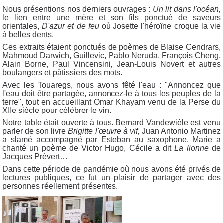
Nous présentions nos derniers ouvrages :
Un lit dans l'océan,
le lien entre une mère et son fils ponctué de saveurs
orientales,
D'azur et de feu
où Josette l'héroïne croque la vie
à belles dents.
Ces extraits étaient ponctués de poèmes de Blaise Cendrars,
Mahmoud Darwich, Guillevic, Pablo Neruda, François Cheng,
Alain Borne, Paul Vincensini, Jean-Louis Novert et autres
boulangers et pâtissiers des mots.
Avec les Touaregs, nous avons fêté l'eau : "Annoncez que
l'eau doit être partagée, annoncez-le à tous les peuples de la
terre", tout en accueillant Omar Khayam venu de la Perse du
XIIe siècle pour célébrer le vin.
Notre table était ouverte à tous. Bernard Vandewièle est venu
parler de son livre
Brigitte l'œuvre à vif,
Juan Antonio Martinez
a slamé accompagné par Esteban au saxophone, Marie a
chanté un poème de Victor Hugo, Cécile a dit
La
lionne
de
Jacques Prévert…
Dans cette période de pandémie où nous avons été privés de
lectures publiques, ce fut un plaisir de partager avec des
personnes réellement présentes.