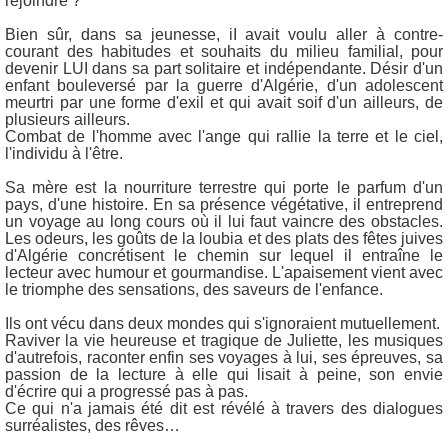
rejoindre ?
Bien sûr, dans sa jeunesse, iI avait voulu aller à contre-
courant des habitudes et souhaits du milieu familial, pour
devenir LUI dans sa part solitaire et indépendante. Désir d'un
enfant bouleversé par la guerre d'Algérie, d'un adolescent
meurtri par une forme d'exil et qui avait soif d'un ailleurs, de
plusieurs ailleurs.
Combat de l'homme avec l'ange qui rallie la terre et le ciel,
l'individu à l'être.
Sa mère est la nourriture terrestre qui porte le parfum d'un
pays, d'une histoire. En sa présence végétative, il entreprend
un voyage au long cours où il lui faut vaincre des obstacles.
Les odeurs, les goûts de la loubia et des plats des fêtes juives
d'Algérie concrétisent le chemin sur lequel il entraîne le
lecteur avec humour et gourmandise. L'apaisement vient avec
le triomphe des sensations, des saveurs de l'enfance.
Ils ont vécu dans deux mondes qui s'ignoraient mutuellement.
Raviver la vie heureuse et tragique de Juliette, les musiques
d'autrefois, raconter enfin ses voyages à lui, ses épreuves, sa
passion de la lecture à elle qui lisait à peine, son envie
d'écrire qui a progressé pas à pas.
Ce qui n'a jamais été dit est révélé à travers des dialogues
surréalistes, des rêves…