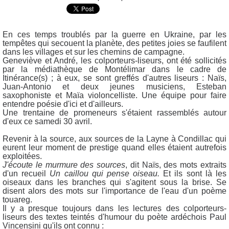
En ces temps troublés par la guerre en Ukraine, par les
tempêtes qui secouent la planète, des petites joies se faufilent
dans les villages et sur les chemins de campagne.
Geneviève et André, les colporteurs-liseurs, ont été sollicités
par la médiathèque de Montélimar dans le cadre de
Itinérance(s) ; à eux, se sont greffés d'autres liseurs : Naïs,
Juan-Antonio et deux jeunes musiciens, Esteban
saxophoniste et Maïa violoncelliste. Une équipe pour faire
entendre poésie d'ici et d'ailleurs.
Une trentaine de promeneurs s'étaient rassemblés autour
d'eux ce samedi 30 avril.
Revenir à la source, aux sources de la Layne à Condillac qui
eurent leur moment de prestige quand elles étaient autrefois
exploitées.
J'écoute le murmure des sources
, dit Naïs, des mots extraits
d'un recueil
Un caillou qui pense oiseau.
Et ils sont là les
oiseaux dans les branches qui s'agitent sous la brise. Se
disent alors des mots sur l'importance de l'eau d'un poème
touareg.
Il y a presque toujours dans les lectures des colporteurs-
liseurs des textes teintés d'humour du poète ardéchois Paul
Vincensini qu'ils ont connu :