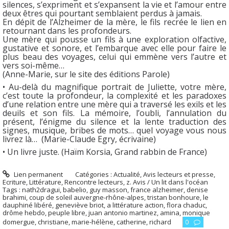
silences, s’expriment et s’expansent la vie et l’amour entre
deux êtres qui pourtant semblaient perdus à jamais.
En dépit de l’Alzheimer de la mère, le fils recrée le lien en
retournant dans les profondeurs.
Une mère qui pousse un fils à une exploration olfactive,
gustative et sonore, et l’embarque avec elle pour faire le
plus beau des voyages, celui qui emmène vers l’autre et
vers soi-même…
(Anne-Marie, sur le site des éditions Parole)
• Au-delà du magnifique portrait de Juliette, votre mère,
c’est toute la profondeur, la complexité et les paradoxes
d’une relation entre une mère qui a traversé les exils et les
deuils et son fils. La mémoire, l’oubli, l’annulation du
présent, l’énigme du silence et la lente traduction des
signes, musique, bribes de mots… quel voyage vous nous
livrez là… (Marie-Claude Egry, écrivaine)
• Un livre juste. (Haïm Korsia, Grand rabbin de France)
Lien permanent
Catégories :
Actualité
,
Avis lecteurs et presse
,
Ecriture
,
Littérature
,
Rencontre lecteurs
,
z. Avis / Un lit dans l'océan
Tags :
nath2dragui
,
babelio
,
guy masson
,
france alzheimer
,
denise
brahimi
,
coup de soleil auvergne-rhône-alpes
,
tristan bonhoure
,
le
dauphiné libéré
,
geneviève briot
,
a littérature action
,
flora chaduc
,
drôme hebdo
,
peuple libre
,
juan antonio martinez
,
amina
,
monique
domergue
,
christiane
,
marie-hélène
,
catherine
,
richard
0