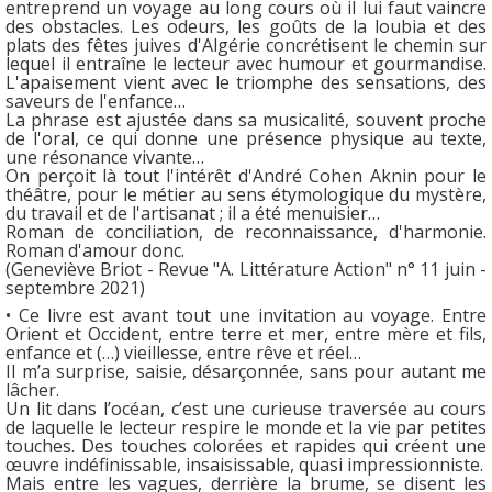
entreprend un voyage au long cours où il lui faut vaincre
des obstacles. Les odeurs, les goûts de la loubia et des
plats des fêtes juives d'Algérie concrétisent le chemin sur
lequel il entraîne le lecteur avec humour et gourmandise.
L'apaisement vient avec le triomphe des sensations, des
saveurs de l'enfance…
La phrase est ajustée dans sa musicalité, souvent proche
de l'oral, ce qui donne une présence physique au texte,
une résonance vivante…
On perçoit là tout l'intérêt d'André Cohen Aknin pour le
théâtre, pour le métier au sens étymologique du mystère,
du travail et de l'artisanat ; il a été menuisier…
Roman de conciliation, de reconnaissance, d'harmonie.
Roman d'amour donc.
(Geneviève Briot - Revue "A. Littérature Action" n° 11 juin -
septembre 2021)
• Ce livre est avant tout une invitation au voyage. Entre
Orient et Occident, entre terre et mer, entre mère et fils,
enfance et (…) vieillesse, entre rêve et réel…
Il m’a surprise, saisie, désarçonnée, sans pour autant me
lâcher.
Un lit dans l’océan, c’est une curieuse traversée au cours
de laquelle le lecteur respire le monde et la vie par petites
touches. Des touches colorées et rapides qui créent une
œuvre indéfinissable, insaisissable, quasi impressionniste.
Mais entre les vagues, derrière la brume, se disent les