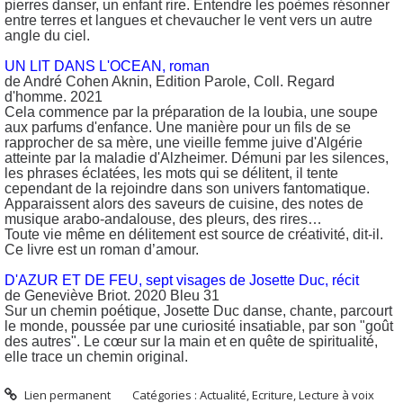
pierres danser, un enfant rire. Entendre les poèmes résonner
entre terres et langues et chevaucher le vent vers un autre
angle du ciel.
UN LIT DANS L'OCEAN, roman
de André Cohen Aknin, Edition Parole, Coll. Regard
d'homme. 2021
Cela commence par la préparation de la loubia, une soupe
aux parfums d'enfance. Une manière pour un fils de se
rapprocher de sa mère, une vieille femme juive d'Algérie
atteinte par la maladie d'Alzheimer. Démuni par les silences,
les phrases éclatées, les mots qui se délitent, il tente
cependant de la rejoindre dans son univers fantomatique.
Apparaissent alors des saveurs de cuisine, des notes de
musique arabo-andalouse, des pleurs, des rires…
Toute vie même en délitement est source de créativité, dit-il.
Ce livre est un roman d’amour.
D'AZUR ET DE FEU, sept visages de Josette Duc, récit
de Geneviève Briot. 2020 Bleu 31
Sur un chemin poétique, Josette Duc danse, chante, parcourt
le monde, poussée par une curiosité insatiable, par son "goût
des autres". Le cœur sur la main et en quête de spiritualité,
elle trace un chemin original.
Lien permanent
Catégories :
Actualité
,
Ecriture
,
Lecture à voix