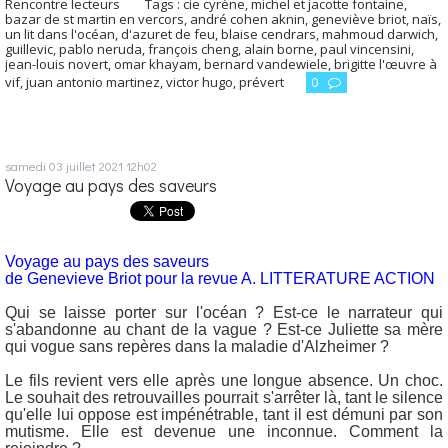
Rencontre lecteurs
Tags :
cie cyrène
,
michel et jacotte fontaine
,
bazar de st martin en vercors
,
andré cohen aknin
,
geneviève briot
,
naïs
,
un lit dans l'océan
,
d'azuret de feu
,
blaise cendrars
,
mahmoud darwich
,
guillevic
,
pablo neruda
,
françois cheng
,
alain borne
,
paul vincensini
,
jean-louis novert
,
omar khayam
,
bernard vandewiele
,
brigitte l'œuvre à
vif
,
juan antonio martinez
,
victor hugo
,
prévert
0
samedi 03
juillet 2021
12h02
Voyage au pays des saveurs
Voyage au pays des saveurs
de Genevieve Briot pour la revue A. LITTERATURE ACTION
Qui se laisse porter sur l'océan ? Est-ce le narrateur qui
s'abandonne au chant de la vague ? Est-ce Juliette sa mère
qui vogue sans repères dans la maladie d'Alzheimer ?
Le fils revient vers elle après une longue absence. Un choc.
Le souhait des retrouvailles pourrait s'arrêter là, tant le silence
qu'elle lui oppose est impénétrable, tant il est démuni par son
mutisme. Elle est devenue une inconnue. Comment la