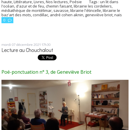
haute
,
Littérature
,
Livres
,
Nos lectures
,
Poésie
Tags :
un lit dans
l'océan
,
d'azur et de feu
,
chemin faisant
,
librairie les cordeliers
,
médiathèque de montélimar
,
savasse
,
librairie l'étincelle
,
librairie le
baz'art des mots
,
condillac
,
andré cohen aknin
,
geneviève briot
,
naïs
0
mardi 07
décembre 2021
17h30
Lecture au Chouchalout
Poé-ponctuation n° 3, de Geneviève Briot