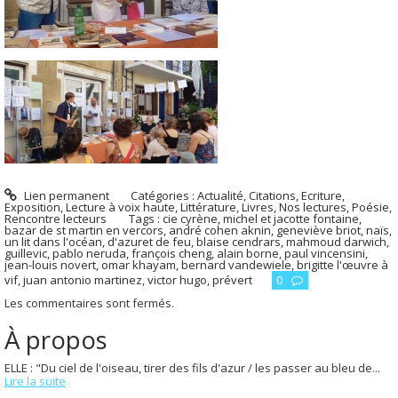
Lien permanent
Catégories :
Actualité
,
Citations
,
Ecriture
,
Exposition
,
Lecture à voix haute
,
Littérature
,
Livres
,
Nos lectures
,
Poésie
,
Rencontre lecteurs
Tags :
cie cyrène
,
michel et jacotte fontaine
,
bazar de st martin en vercors
,
andré cohen aknin
,
geneviève briot
,
naïs
,
un lit dans l'océan
,
d'azuret de feu
,
blaise cendrars
,
mahmoud darwich
,
guillevic
,
pablo neruda
,
françois cheng
,
alain borne
,
paul vincensini
,
jean-louis novert
,
omar khayam
,
bernard vandewiele
,
brigitte l'œuvre à
vif
,
juan antonio martinez
,
victor hugo
,
prévert
0
Les commentaires sont fermés.
À propos
ELLE : "Du ciel de l'oiseau, tirer des fils d'azur / les passer au bleu de...
Lire la suite