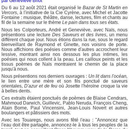
par Geneviève Briot
Du 6 au 12 août 2021 était organisé le
Bazar de St Martin en
Vercors
, à l'initiative de la Cie Cyrène, avec Michel et Jacotte
Fontaine : musique, théâtre, danse, lectures, film et chants au
fil de la semaine sur le thème
Le pain dans tous ses états.
Nous les Colporteurs, André et Geneviève, avec Naïs, nous
présentions une lecture
Des Saveurs et des livres
, un menu
différent chaque jour. Nous étions dans la rue,
sous le regard
bienveillant de Raymond et Ginette, nos voisins de porte.
Nous affichions des poésies comme d'autres accrochent leur
lessive, montrant ainsi nos dessous les plus intimes, les
poésies qui nous collent à la peau. Les cailloux peints et les
tissus poèmes de Naïs montraient le chemin de la place
jusqu'à nous.
Nous présentions nos derniers ouvrages :
Un lit dans l'océan,
le lien entre une mère et son fils ponctué de saveurs
orientales,
D'azur et de feu
où Josette l'héroïne croque la vie
à belles dents.
Ces extraits étaient ponctués de poèmes de Blaise Cendrars,
Mahmoud Darwich, Guillevic, Pablo Neruda, François Cheng,
Alain Borne, Paul Vincensini, Jean-Louis Novert et autres
boulangers et pâtissiers des mots.
Avec les Touaregs, nous avons fêté l'eau : "Annoncez que
l'eau doit être partagée, annoncez-le à tous les peuples de la