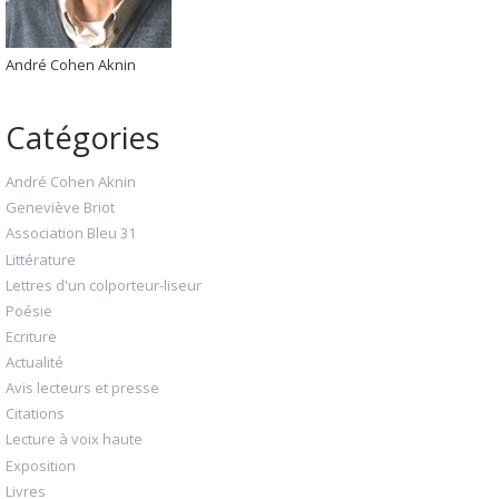
André Cohen Aknin
Catégories
André Cohen Aknin
Geneviève Briot
Association Bleu 31
Littérature
Lettres d'un colporteur-liseur
Poésie
Ecriture
Actualité
Avis lecteurs et presse
Citations
Lecture à voix haute
Exposition
Livres