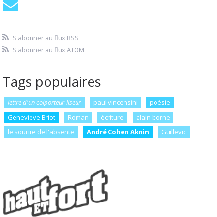
S'abonner au flux RSS
S'abonner au flux ATOM
Tags populaires
lettre d'un colporteur-liseur
paul vincensini
poésie
Geneviève Briot
Roman
écriture
alain borne
le sourire de l'absente
André Cohen Aknin
Guillevic