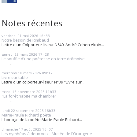
Notes récentes
vendredi 01
mai 2026
16h33
Notre besoin de Rimbaud
Lettre d'un Colporteur-liseur N°40. André Cohen Aknin...
samedi 28
mars 2026
17h28
Le souffle d'une poétesse en terre drômoise
...
mercredi 18
mars 2026
09h17
Livre sur table
Lettre d'un colporteur-liseur N°39 "Livre sur...
mardi 18
novembre 2025
11h33
"La forêt habite ma chambre”
...
lundi 22
septembre 2025
18h33
Marie-Paule Richard poète
L'horloge de la poète Marie-Paule Richard...
dimanche 17
août 2025
16h07
Les nymhéas à deux voix - Musée de l'Orangerie