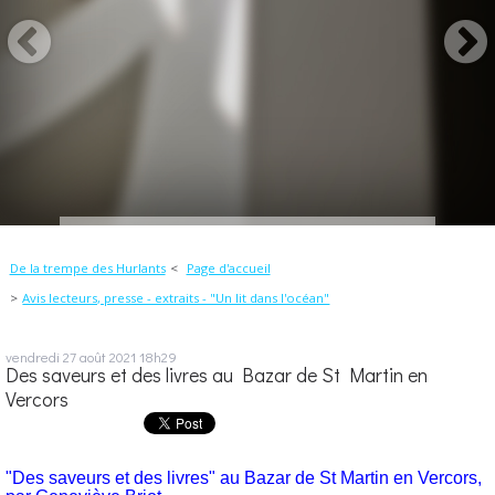
De la trempe des Hurlants
Page d'accueil
Avis lecteurs, presse - extraits - "Un lit dans l'océan"
vendredi 27
août 2021
18h29
Des saveurs et des livres au Bazar de St Martin en
Vercors
"Des saveurs et des livres" au
Bazar de St Martin en Vercors,