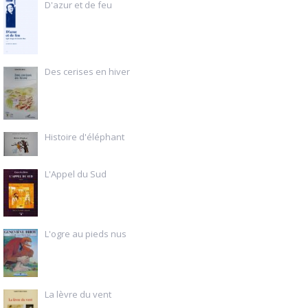
D'azur et de feu
Des cerises en hiver
Histoire d'éléphant
L'Appel du Sud
L'ogre au pieds nus
La lèvre du vent