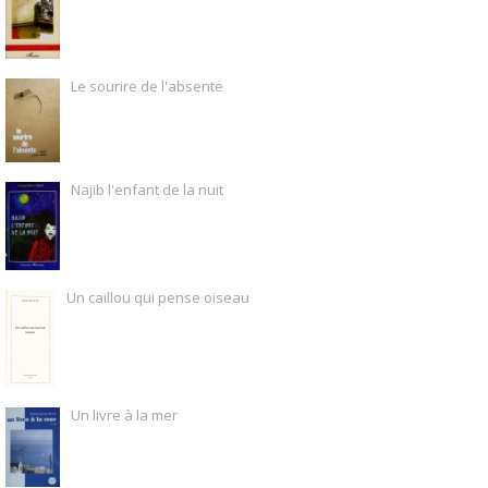
Le sourire de l'absente
Najib l'enfant de la nuit
Un caillou qui pense oiseau
Un livre à la mer