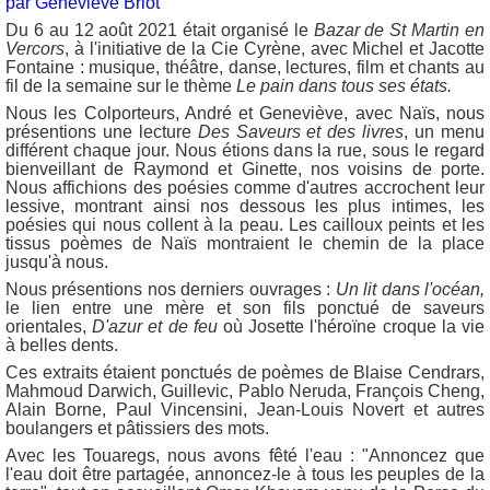
par Geneviève Briot
Du 6 au 12 août 2021 était organisé le
Bazar de St Martin en
Vercors
, à l'initiative de la Cie Cyrène, avec Michel et Jacotte
Fontaine : musique, théâtre, danse, lectures, film et chants au
fil de la semaine sur le thème
Le pain dans tous ses états.
Nous les Colporteurs, André et Geneviève, avec Naïs, nous
présentions une lecture
Des Saveurs et des livres
, un menu
différent chaque jour. Nous étions dans la rue,
sous le regard
bienveillant de Raymond et Ginette, nos voisins de porte.
Nous affichions des poésies comme d'autres accrochent leur
lessive, montrant ainsi nos dessous les plus intimes, les
poésies qui nous collent à la peau. Les cailloux peints et les
tissus poèmes de Naïs montraient le chemin de la place
jusqu'à nous.
Nous présentions nos derniers ouvrages :
Un lit dans l'océan,
le lien entre une mère et son fils ponctué de saveurs
orientales,
D'azur et de feu
où Josette l'héroïne croque la vie
à belles dents.
Ces extraits étaient ponctués de poèmes de Blaise Cendrars,
Mahmoud Darwich, Guillevic, Pablo Neruda, François Cheng,
Alain Borne, Paul Vincensini, Jean-Louis Novert et autres
boulangers et pâtissiers des mots.
Avec les Touaregs, nous avons fêté l'eau : "Annoncez que
l'eau doit être partagée, annoncez-le à tous les peuples de la