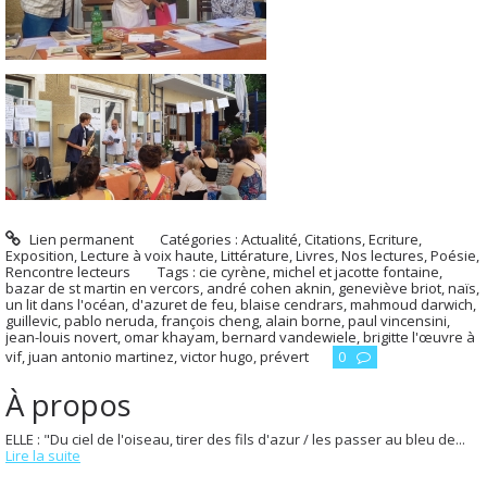
Lien permanent
Catégories :
Actualité
,
Citations
,
Ecriture
,
Exposition
,
Lecture à voix haute
,
Littérature
,
Livres
,
Nos lectures
,
Poésie
,
Rencontre lecteurs
Tags :
cie cyrène
,
michel et jacotte fontaine
,
bazar de st martin en vercors
,
andré cohen aknin
,
geneviève briot
,
naïs
,
un lit dans l'océan
,
d'azuret de feu
,
blaise cendrars
,
mahmoud darwich
,
guillevic
,
pablo neruda
,
françois cheng
,
alain borne
,
paul vincensini
,
jean-louis novert
,
omar khayam
,
bernard vandewiele
,
brigitte l'œuvre à
vif
,
juan antonio martinez
,
victor hugo
,
prévert
0
À propos
ELLE : "Du ciel de l'oiseau, tirer des fils d'azur / les passer au bleu de...
Lire la suite