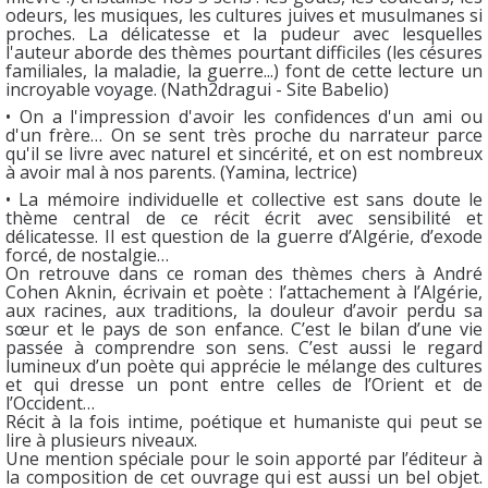
odeurs, les musiques, les cultures juives et musulmanes si
proches. La délicatesse et la pudeur avec lesquelles
l'auteur aborde des thèmes pourtant difficiles (les césures
familiales, la maladie, la guerre...) font de cette lecture un
incroyable voyage. (Nath2dragui - Site Babelio)
• On a l'impression d'avoir les confidences d'un ami ou
d'un frère… On se sent très proche du narrateur parce
qu'il se livre avec naturel et sincérité, et on est nombreux
à avoir mal à nos parents. (Yamina, lectrice)
• La mémoire individuelle et collective est sans doute le
thème central de ce récit écrit avec sensibilité et
délicatesse. Il est question de la guerre d’Algérie, d’exode
forcé, de nostalgie…
On retrouve dans ce roman des thèmes chers à André
Cohen Aknin, écrivain et poète : l’attachement à l’Algérie,
aux racines, aux traditions, la douleur d’avoir perdu sa
sœur et le pays de son enfance. C’est le bilan d’une vie
passée à comprendre son sens. C’est aussi le regard
lumineux d’un poète qui apprécie le mélange des cultures
et qui dresse un pont entre celles de l’Orient et de
l’Occident…
Récit à la fois intime, poétique et humaniste qui peut se
lire à plusieurs niveaux.
Une mention spéciale pour le soin apporté par l’éditeur à
la composition de cet ouvrage qui est aussi un bel objet.