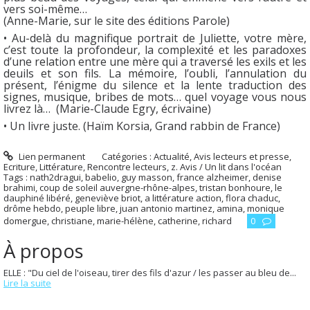
vers soi-même…
(Anne-Marie, sur le site des éditions Parole)
• Au-delà du magnifique portrait de Juliette, votre mère,
c’est toute la profondeur, la complexité et les paradoxes
d’une relation entre une mère qui a traversé les exils et les
deuils et son fils. La mémoire, l’oubli, l’annulation du
présent, l’énigme du silence et la lente traduction des
signes, musique, bribes de mots… quel voyage vous nous
livrez là… (Marie-Claude Egry, écrivaine)
• Un livre juste. (Haïm Korsia, Grand rabbin de France)
Lien permanent
Catégories :
Actualité
,
Avis lecteurs et presse
,
Ecriture
,
Littérature
,
Rencontre lecteurs
,
z. Avis / Un lit dans l'océan
Tags :
nath2dragui
,
babelio
,
guy masson
,
france alzheimer
,
denise
brahimi
,
coup de soleil auvergne-rhône-alpes
,
tristan bonhoure
,
le
dauphiné libéré
,
geneviève briot
,
a littérature action
,
flora chaduc
,
drôme hebdo
,
peuple libre
,
juan antonio martinez
,
amina
,
monique
domergue
,
christiane
,
marie-hélène
,
catherine
,
richard
0
À propos
ELLE : "Du ciel de l'oiseau, tirer des fils d'azur / les passer au bleu de...
Lire la suite