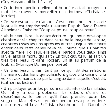
(Guy Masson, bibliothécaire)
• Cette introspection tellement honnête a fait bouger en
moi des souvenirs merveilleux et intimes. (Christiane,
lectrice)
• Ce livre est un acte d’amour. C’est comment libérer la vie
là où elle est emprisonnée. (Laurent Dupuis. Radio France
Alzheimer - Emission "Coup de pouce, coup de cœur")
• Ah le beau livre ! la douce écriture... qui nous enveloppe
chapitre après chapitre dans cette belle image de l'erouv,
chapitres tissés les uns après les autres jusqu'à nous faire
entrer dans cette demeure-là de l'intime que tu habites
avec ta mère. Toi seul, elle seule, parfois vous deux, ainsi
la vie, ainsi la mort... qui sait ? En tout cas, tu lui as fait un
très très beau lit dans l'océan, un lit au parfum de la
loubia… (Monique Domergue, poète)
• Un très beau roman, tant par ce qu'il dit des relations
fils-mère et des liens qui subsistent grâce à la cuisine, à la
voix et aux mains, que par la langue dans laquelle c'est dit.
(Catherine, lectrice)
• Un plaidoyer pour les personnes atteintes de la maladie.
Oui, il y a des problèmes, les odeurs d’urine et
d’excréments, le temps qu’il faut prendre pour les
soigner… Mais elles restent des personnes à part entière,
qui conservent la vie ! (Tristan Bonhoure - Le Dauphiné