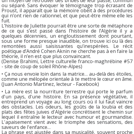
un moyen de retrouver des bribes de leur passé, commun
ou séparé. Sans évoquer le témoignage trop écrasant de
Proust, il apparaît que la mémoire obéit à des procédures
qui n’ont rien de rationnel, et que peut-être même elle les
fuit.
L’histoire de Juliette pourrait être une sorte de métaphore
de ce qui s’est passé dans l’histoire de l’Algérie il y a
quelques décennies, un engloutissement dont pourtant,
sous une forme presque inaudible, on trouve ici ou là des
remontées aussi saisissantes qu’inespérées. Le récit
poétique d’André Cohen Aknin ne cherche pas à en faire la
théorie, il n’en est que plus convaincant.
(Denise Brahimi, Lettre culturelle franco-maghrébine #57
- site de coup de soleil Rhône-Alpes)
• Ça nous envoie loin dans la matrice… au-delà des étoiles,
comme une mélopée orientale à te mettre le cœur en âme.
(Juan Antonio Martinez, lecteur - Facebook)
• La mère est la nourriture terrestre qui porte le parfum
d'un pays, d'une histoire. En sa présence végétative, il
entreprend un voyage au long cours où il lui faut vaincre
des obstacles. Les odeurs, les goûts de la loubia et des
plats des fêtes juives d'Algérie concrétisent le chemin sur
lequel il entraîne le lecteur avec humour et gourmandise.
L'apaisement vient avec le triomphe des sensations, des
saveurs de l'enfance…
La phrase est ajustée dans sa musicalité, souvent proche