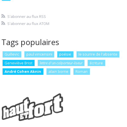
S'abonner au flux RSS
S'abonner au flux ATOM
Tags populaires
Guillevic
paul vincensini
poésie
le sourire de l'absente
Geneviève Briot
lettre d'un colporteur-liseur
écriture
André Cohen Aknin
alain borne
Roman