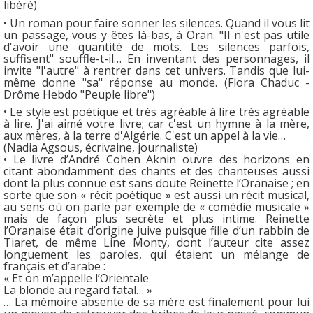
libéré)
• Un roman pour faire sonner les silences. Quand il vous lit
un passage, vous y êtes là-bas, à Oran. "Il n'est pas utile
d'avoir une quantité de mots. Les silences parfois,
suffisent" souffle-t-il… En inventant des personnages, il
invite "l'autre" à rentrer dans cet univers. Tandis que lui-
même donne "sa" réponse au monde. (Flora Chaduc -
Drôme Hebdo "Peuple libre")
• Le style est poétique et très agréable à lire très agréable
à lire. J'ai aimé votre livre; car c'est un hymne à la mère,
aux mères, à la terre d'Algérie. C'est un appel à la vie…
(Nadia Agsous, écrivaine, journaliste)
• Le livre d’André Cohen Aknin ouvre des horizons en
citant abondamment des chants et des chanteuses aussi
dont la plus connue est sans doute Reinette l’Oranaise ; en
sorte que son « récit poétique » est aussi un récit musical,
au sens où on parle par exemple de « comédie musicale »
mais de façon plus secrète et plus intime. Reinette
l’Oranaise était d’origine juive puisque fille d’un rabbin de
Tiaret, de même Line Monty, dont l’auteur cite assez
longuement les paroles, qui étaient un mélange de
français et d’arabe :
« Et on m’appelle l’Orientale
La blonde au regard fatal… »
… La mémoire absente de sa mère est finalement pour lui