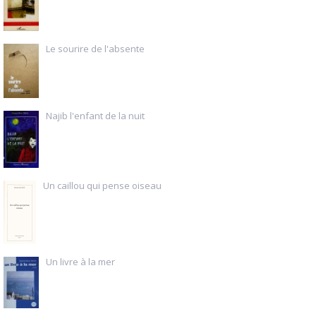
Le sourire de l'absente
Najib l'enfant de la nuit
Un caillou qui pense oiseau
Un livre à la mer