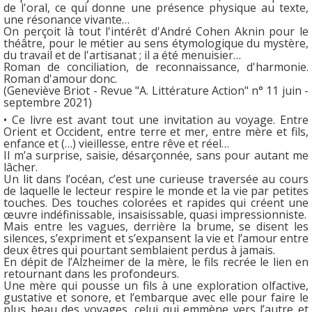
de l'oral, ce qui donne une présence physique au texte,
une résonance vivante…
On perçoit là tout l'intérêt d'André Cohen Aknin pour le
théâtre, pour le métier au sens étymologique du mystère,
du travail et de l'artisanat ; il a été menuisier…
Roman de conciliation, de reconnaissance, d'harmonie.
Roman d'amour donc.
(Geneviève Briot - Revue "A. Littérature Action" n° 11 juin -
septembre 2021)
• Ce livre est avant tout une invitation au voyage. Entre
Orient et Occident, entre terre et mer, entre mère et fils,
enfance et (…) vieillesse, entre rêve et réel…
Il m’a surprise, saisie, désarçonnée, sans pour autant me
lâcher.
Un lit dans l’océan, c’est une curieuse traversée au cours
de laquelle le lecteur respire le monde et la vie par petites
touches. Des touches colorées et rapides qui créent une
œuvre indéfinissable, insaisissable, quasi impressionniste.
Mais entre les vagues, derrière la brume, se disent les
silences, s’expriment et s’expansent la vie et l’amour entre
deux êtres qui pourtant semblaient perdus à jamais.
En dépit de l’Alzheimer de la mère, le fils recrée le lien en
retournant dans les profondeurs.
Une mère qui pousse un fils à une exploration olfactive,
gustative et sonore, et l’embarque avec elle pour faire le
plus beau des voyages, celui qui emmène vers l’autre et