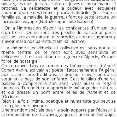
odeurs, les musiques, les cultures juives et musulmanes si
proches. La délicatesse et la pudeur avec lesquelles
l'auteur aborde des thèmes pourtant difficiles (les césures
familiales, la maladie, la guerre...) font de cette lecture un
incroyable voyage. (Nath2dragui - Site Babelio)
• On a l'impression d'avoir les confidences d'un ami ou
d'un frère… On se sent très proche du narrateur parce
qu'il se livre avec naturel et sincérité, et on est nombreux
à avoir mal à nos parents. (Yamina, lectrice)
• La mémoire individuelle et collective est sans doute le
thème central de ce récit écrit avec sensibilité et
délicatesse. Il est question de la guerre d’Algérie, d’exode
forcé, de nostalgie…
On retrouve dans ce roman des thèmes chers à André
Cohen Aknin, écrivain et poète : l’attachement à l’Algérie,
aux racines, aux traditions, la douleur d’avoir perdu sa
sœur et le pays de son enfance. C’est le bilan d’une vie
passée à comprendre son sens. C’est aussi le regard
lumineux d’un poète qui apprécie le mélange des cultures
et qui dresse un pont entre celles de l’Orient et de
l’Occident…
Récit à la fois intime, poétique et humaniste qui peut se
lire à plusieurs niveaux.
Une mention spéciale pour le soin apporté par l’éditeur à
la composition de cet ouvrage qui est aussi un bel objet.