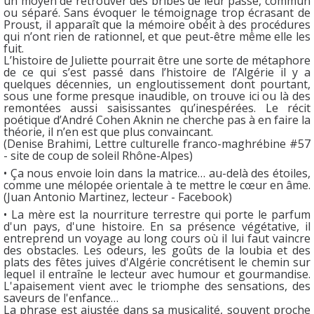
un moyen de retrouver des bribes de leur passé, commun
ou séparé. Sans évoquer le témoignage trop écrasant de
Proust, il apparaît que la mémoire obéit à des procédures
qui n’ont rien de rationnel, et que peut-être même elle les
fuit.
L’histoire de Juliette pourrait être une sorte de métaphore
de ce qui s’est passé dans l’histoire de l’Algérie il y a
quelques décennies, un engloutissement dont pourtant,
sous une forme presque inaudible, on trouve ici ou là des
remontées aussi saisissantes qu’inespérées. Le récit
poétique d’André Cohen Aknin ne cherche pas à en faire la
théorie, il n’en est que plus convaincant.
(Denise Brahimi, Lettre culturelle franco-maghrébine #57
- site de coup de soleil Rhône-Alpes)
• Ça nous envoie loin dans la matrice… au-delà des étoiles,
comme une mélopée orientale à te mettre le cœur en âme.
(Juan Antonio Martinez, lecteur - Facebook)
• La mère est la nourriture terrestre qui porte le parfum
d'un pays, d'une histoire. En sa présence végétative, il
entreprend un voyage au long cours où il lui faut vaincre
des obstacles. Les odeurs, les goûts de la loubia et des
plats des fêtes juives d'Algérie concrétisent le chemin sur
lequel il entraîne le lecteur avec humour et gourmandise.
L'apaisement vient avec le triomphe des sensations, des
saveurs de l'enfance…
La phrase est ajustée dans sa musicalité, souvent proche