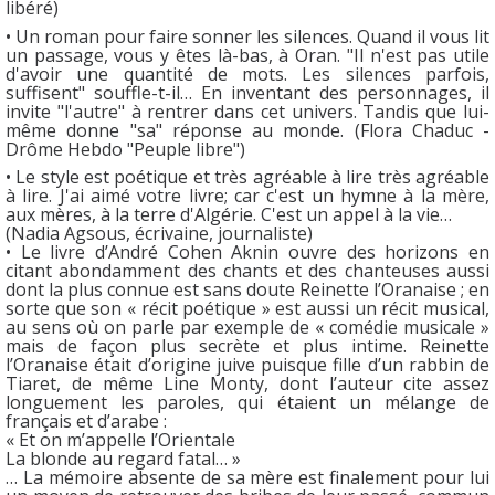
libéré)
• Un roman pour faire sonner les silences. Quand il vous lit
un passage, vous y êtes là-bas, à Oran. "Il n'est pas utile
d'avoir une quantité de mots. Les silences parfois,
suffisent" souffle-t-il… En inventant des personnages, il
invite "l'autre" à rentrer dans cet univers. Tandis que lui-
même donne "sa" réponse au monde. (Flora Chaduc -
Drôme Hebdo "Peuple libre")
• Le style est poétique et très agréable à lire très agréable
à lire. J'ai aimé votre livre; car c'est un hymne à la mère,
aux mères, à la terre d'Algérie. C'est un appel à la vie…
(Nadia Agsous, écrivaine, journaliste)
• Le livre d’André Cohen Aknin ouvre des horizons en
citant abondamment des chants et des chanteuses aussi
dont la plus connue est sans doute Reinette l’Oranaise ; en
sorte que son « récit poétique » est aussi un récit musical,
au sens où on parle par exemple de « comédie musicale »
mais de façon plus secrète et plus intime. Reinette
l’Oranaise était d’origine juive puisque fille d’un rabbin de
Tiaret, de même Line Monty, dont l’auteur cite assez
longuement les paroles, qui étaient un mélange de
français et d’arabe :
« Et on m’appelle l’Orientale
La blonde au regard fatal… »
… La mémoire absente de sa mère est finalement pour lui