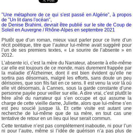
"Une métaphore de ce qui s'est passé en Algérie", à propos
de "Un lit dans l'océan",
de Denise Brahimi, devrait être publié sur le site de Coup de
Soleil en Auvergne / Rhône-Alpes en septembre 2021
Plutôt que d’un roman, mieux vaut parler pour ce livre d’un
récit poétique, titre que l’auteur lui-même avait suggéré pour
l’un de ses premiers textes, « Le sourire de l’absente » en
2012.
L’absente ici, c’est la mère du Narrateur, absente à elle-même
car elle est toujours de ce monde, mais durement frappée par
la maladie d’Alzheimer, dont il est bien évident qu’elle ne
sortira pas désormais, malgré les efforts, sans doute un peu
dérisoires, que son fils fait en ce sens. Il est venu la voir là où
elle vit désormais, à Cannes, sous la garde constante d’une
personne payée pour veiller sur elle. A dire vrai, c’est plutôt le
frère aîné du narrateur qui s’en occupe et qui assume la
charge de cette vieille dame, Juliette, alors que lui-même s’en
est peu soucié jusque là. Et cette visite est autant une
recherche de lui-même que de sa mère, en tout cas une
tentative de retour en un lieu qui leur serait commun.
Cette tentative n’est pas complétement inaboutie, ni pour l’un
ni pour l’autre, même si l’idée de guérison n’a pas plus de