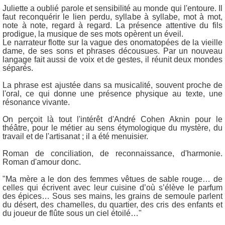
Juliette a oublié parole et sensibilité au monde qui l'entoure. Il
faut reconquérir le lien perdu, syllabe à syllabe, mot à mot,
note à note, regard à regard. La présence attentive du fils
prodigue, la musique de ses mots opèrent un éveil.
Le narrateur flotte sur la vague des onomatopées de la vieille
dame, de ses sons et phrases décousues. Par un nouveau
langage fait aussi de voix et de gestes, il réunit deux mondes
séparés.
La phrase est ajustée dans sa musicalité, souvent proche de
l'oral, ce qui donne une présence physique au texte, une
résonance vivante.
On perçoit là tout l'intérêt d'André Cohen Aknin pour le
théâtre, pour le métier au sens étymologique du mystère, du
travail et de l'artisanat ; il a été menuisier.
Roman de conciliation, de reconnaissance, d'harmonie.
Roman d'amour donc.
"Ma mère a le don des femmes vêtues de sable rouge… de
celles qui écrivent avec leur cuisine d’où s’élève le parfum
des épices… Sous ses mains, les grains de semoule parlent
du désert, des chamelles, du quartier, des cris des enfants et
du joueur de flûte sous un ciel étoilé…"