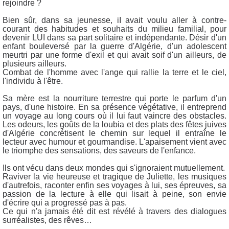
rejoindre ?
Bien sûr, dans sa jeunesse, iI avait voulu aller à contre-
courant des habitudes et souhaits du milieu familial, pour
devenir LUI dans sa part solitaire et indépendante. Désir d'un
enfant bouleversé par la guerre d'Algérie, d'un adolescent
meurtri par une forme d'exil et qui avait soif d'un ailleurs, de
plusieurs ailleurs.
Combat de l'homme avec l'ange qui rallie la terre et le ciel,
l'individu à l'être.
Sa mère est la nourriture terrestre qui porte le parfum d'un
pays, d'une histoire. En sa présence végétative, il entreprend
un voyage au long cours où il lui faut vaincre des obstacles.
Les odeurs, les goûts de la loubia et des plats des fêtes juives
d'Algérie concrétisent le chemin sur lequel il entraîne le
lecteur avec humour et gourmandise. L'apaisement vient avec
le triomphe des sensations, des saveurs de l'enfance.
Ils ont vécu dans deux mondes qui s'ignoraient mutuellement.
Raviver la vie heureuse et tragique de Juliette, les musiques
d'autrefois, raconter enfin ses voyages à lui, ses épreuves, sa
passion de la lecture à elle qui lisait à peine, son envie
d'écrire qui a progressé pas à pas.
Ce qui n'a jamais été dit est révélé à travers des dialogues
surréalistes, des rêves…