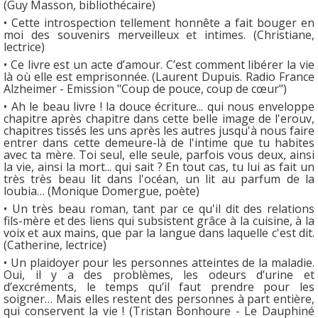
(Guy Masson, bibliothécaire)
• Cette introspection tellement honnête a fait bouger en
moi des souvenirs merveilleux et intimes. (Christiane,
lectrice)
• Ce livre est un acte d’amour. C’est comment libérer la vie
là où elle est emprisonnée. (Laurent Dupuis. Radio France
Alzheimer - Emission "Coup de pouce, coup de cœur")
• Ah le beau livre ! la douce écriture... qui nous enveloppe
chapitre après chapitre dans cette belle image de l'erouv,
chapitres tissés les uns après les autres jusqu'à nous faire
entrer dans cette demeure-là de l'intime que tu habites
avec ta mère. Toi seul, elle seule, parfois vous deux, ainsi
la vie, ainsi la mort... qui sait ? En tout cas, tu lui as fait un
très très beau lit dans l'océan, un lit au parfum de la
loubia… (Monique Domergue, poète)
• Un très beau roman, tant par ce qu'il dit des relations
fils-mère et des liens qui subsistent grâce à la cuisine, à la
voix et aux mains, que par la langue dans laquelle c'est dit.
(Catherine, lectrice)
• Un plaidoyer pour les personnes atteintes de la maladie.
Oui, il y a des problèmes, les odeurs d’urine et
d’excréments, le temps qu’il faut prendre pour les
soigner… Mais elles restent des personnes à part entière,
qui conservent la vie ! (Tristan Bonhoure - Le Dauphiné