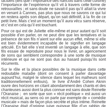
factuels (tels que l’importance des haricots dans cette cuisine)
l’importance de l’expérience qu’il vit à travers cette forme de
retrouvailles ; et sans doute ne savait-il pas qu’il allait la vivre
en venant à Cannes, pas plus que nous ne savons ce qui lui
en restera après son départ, qu’on sait définitif, à la fin de ce
petit livre. Mais c’est un moment qu’il aura vécu sans réserve,
et c’est en cela qu’il est touchant.
Pour ce qui est de Juliette elle-même et pour autant qu’il soit
possible d’en parler, on ne peut dire que les tentatives et la
présence de son fils n’aient sur elle aucun effet, même si elle
est bien évidemment incapable de le signifier en langage
articulé. En fait elle s’est inventé un langage à elle, que son
fils essaie de reproduire pour nous le livrer, un agencement
de sons qui semblent correspondre à une sorte de musique
intérieure et qui ne sont pas dus au hasard puisqu’ils sont
récurrents.
Sur le rôle et la place possibles de la musique dans cette
redoutable maladie (dont on consent à parler davantage
aujourd’hui, malgré le silence dans lequel les malheurs sont
traditionnellement enfouis), le livre d’André Cohen Aknin
ouvre des horizons en citant abondamment des chants et des
chanteuses aussi dont la plus connue est sans doute Reinette
l’Oranaise ; en sorte que son « récit poétique » est aussi un
récit musical, au sens où on parle par exemple de « comédie
musicale » mais de façon plus secrète et plus intime. Reinette
l’Oranaise était d’origine juive puisque fille d’un rabbin de