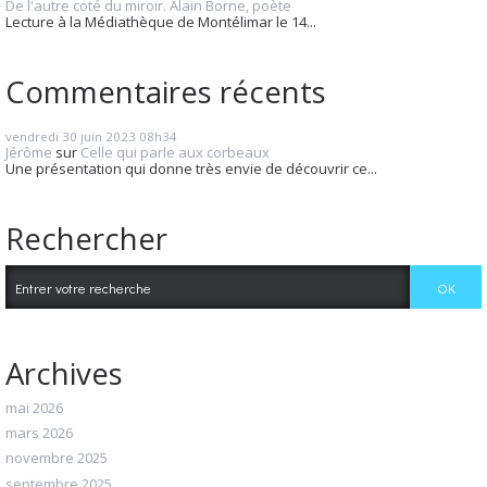
De l'autre coté du miroir. Alain Borne, poète
Lecture à la Médiathèque de Montélimar le 14...
Commentaires récents
vendredi 30
juin 2023
08h34
Jérôme
sur
Celle qui parle aux corbeaux
Une présentation qui donne très envie de découvrir ce...
Rechercher
Archives
mai 2026
mars 2026
novembre 2025
septembre 2025