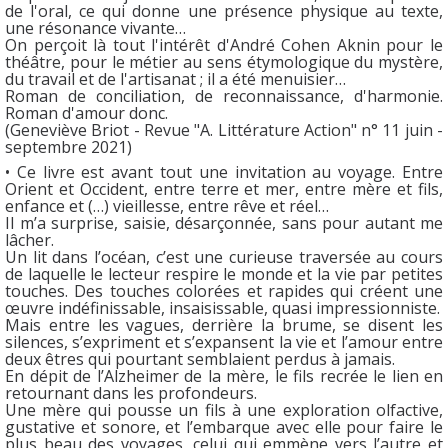
de l'oral, ce qui donne une présence physique au texte,
une résonance vivante…
On perçoit là tout l'intérêt d'André Cohen Aknin pour le
théâtre, pour le métier au sens étymologique du mystère,
du travail et de l'artisanat ; il a été menuisier…
Roman de conciliation, de reconnaissance, d'harmonie.
Roman d'amour donc.
(Geneviève Briot - Revue "A. Littérature Action" n° 11 juin -
septembre 2021)
• Ce livre est avant tout une invitation au voyage. Entre
Orient et Occident, entre terre et mer, entre mère et fils,
enfance et (…) vieillesse, entre rêve et réel…
Il m’a surprise, saisie, désarçonnée, sans pour autant me
lâcher.
Un lit dans l’océan, c’est une curieuse traversée au cours
de laquelle le lecteur respire le monde et la vie par petites
touches. Des touches colorées et rapides qui créent une
œuvre indéfinissable, insaisissable, quasi impressionniste.
Mais entre les vagues, derrière la brume, se disent les
silences, s’expriment et s’expansent la vie et l’amour entre
deux êtres qui pourtant semblaient perdus à jamais.
En dépit de l’Alzheimer de la mère, le fils recrée le lien en
retournant dans les profondeurs.
Une mère qui pousse un fils à une exploration olfactive,
gustative et sonore, et l’embarque avec elle pour faire le
plus beau des voyages, celui qui emmène vers l’autre et