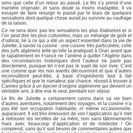
sens que celle d’un retour au passé. Le fils s’y prend d’une
manière originale, et sans doute la moins inadaptée. Il va
essayer de faire resurgir le passé par le biais de quelques
sensations dont quelque chose aurait pu survivre au naufrage
de la raison.
Ce ne sera donc pas les sensations les plus élaborées et si
l’on peut dire les plus culturelles, mais un mélange de goût et
d’odorat, lié à ce qui a été un aspect essentiel dans la vie de
Juliette, à savoir la cuisine : une cuisine très particulière, celle
des juifs algériens telle qu’elle la pratiquait à Oran avant que
le rapatriement en France ne l’amène à quitter l’Algérie dans
des circonstances historiques dont l’auteur ne parle pas
directement, puisque tel n’est pas le sujet de son livre. C’est
une cuisine que les non avertis découvriront et que d’autres
reconnaîtront peut-être, à base d’ingrédients tout à fait
spécifiques et que le narrateur, par chance, réussit à trouver à
Cannes grâce à un épicier d’origine algérienne qui devient un
véritable ami, à dire vrai le seul, pendant son séjour.
Le fils de Juliette a certainement connu dans sa vie bien
d’autres aventures, notamment des voyages, et la cuisine n’a
pas été son occupation habituelle, ni même occasionnelle,
auparavant. Il est très émouvant de voir l’application qu’il met
à retrouver les recettes de sa mère, non sans tâtonnements
mais avec beaucoup d’application et de modestie ! On
comprend, sans qu’il soit besoin de commentaires autres que