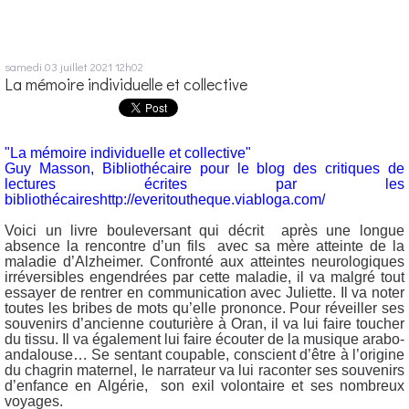
samedi 03
juillet 2021
12h02
La mémoire individuelle et collective
"La mémoire individuelle et collective"
Guy Masson, Bibliothécaire pour le blog des critiques de
lectures écrites par les
bibliothécaireshttp://everitoutheque.viabloga.com/
Voici un livre bouleversant qui décrit après une longue
absence la rencontre d’un fils avec sa mère atteinte de la
maladie d’Alzheimer. Confronté aux atteintes neurologiques
irréversibles engendrées par cette maladie, il va malgré tout
essayer de rentrer en communication avec Juliette. Il va noter
toutes les bribes de mots qu’elle prononce. Pour réveiller ses
souvenirs d’ancienne couturière à Oran, il va lui faire toucher
du tissu. Il va également lui faire écouter de la musique arabo-
andalouse… Se sentant coupable, conscient d’être à l’origine
du chagrin maternel, le narrateur va lui raconter ses souvenirs
d’enfance en Algérie, son exil volontaire et ses nombreux
voyages.