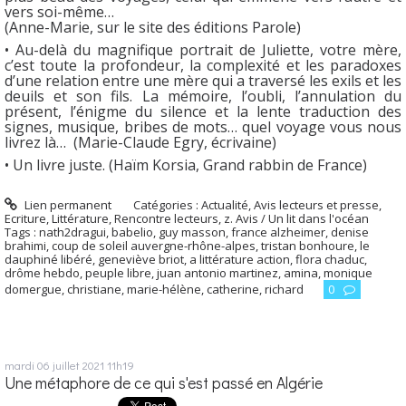
vers soi-même…
(Anne-Marie, sur le site des éditions Parole)
• Au-delà du magnifique portrait de Juliette, votre mère,
c’est toute la profondeur, la complexité et les paradoxes
d’une relation entre une mère qui a traversé les exils et les
deuils et son fils. La mémoire, l’oubli, l’annulation du
présent, l’énigme du silence et la lente traduction des
signes, musique, bribes de mots… quel voyage vous nous
livrez là… (Marie-Claude Egry, écrivaine)
• Un livre juste. (Haïm Korsia, Grand rabbin de France)
Lien permanent
Catégories :
Actualité
,
Avis lecteurs et presse
,
Ecriture
,
Littérature
,
Rencontre lecteurs
,
z. Avis / Un lit dans l'océan
Tags :
nath2dragui
,
babelio
,
guy masson
,
france alzheimer
,
denise
brahimi
,
coup de soleil auvergne-rhône-alpes
,
tristan bonhoure
,
le
dauphiné libéré
,
geneviève briot
,
a littérature action
,
flora chaduc
,
drôme hebdo
,
peuple libre
,
juan antonio martinez
,
amina
,
monique
domergue
,
christiane
,
marie-hélène
,
catherine
,
richard
0
mardi 06
juillet 2021
11h19
Une métaphore de ce qui s'est passé en Algérie