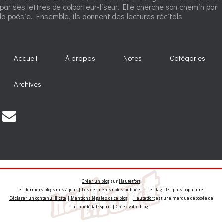
par ses lettres de colporteur-liseur. Elle cherche son chemin par
la poésie. Ensemble, ils donnent des lectures récitals
Accueil
À propos
Notes
Catégories
Archives
Créer un blog
sur
Hautetfort
Les derniers blogs mis à jour
|
Les dernières notes publiées
|
Les tags les plus populaires
Déclarer un contenu illicite
|
Mentions légales de ce blog
|
Hautetfort
est une marque déposée de
la société talkSpirit | Créez votre
blog
!