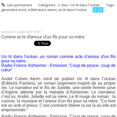
Lien permanent
Catégories :
z. Avis / Un lit dans l'océan
Tags :
geneviève briot
,
a littérature action
,
un lit dans l'océan
0
samedi 03
juillet 2021
12h01
Comme acte d'amour d'un fils pour sa mère
Un lit dans l'océan, un roman comme acte d'amour d'un fils
pour sa mère.
Radio France Alzheimer - Emission "Coup de pouce, coup de
cœur"
André Cohen Aknin vient de publier Un lit dans l’océan
(Editions Paroles), un roman largement inspiré de sa propre
vie. Le narrateur est le fils de Juliette, une vieille femme juive
d’Algérie atteinte par la maladie d’Alzheimer. Le narrateur,
c’est lui, André. Juliette est sa mère. Le fil rouge du roman : la
cuisine, la musique et l’amour d’un fils pour sa mère. “Ce livre
est un acte d’amour. C’est comment libérer la vie là où elle est
emprisonnée.”
Radio France Alzheimer - Emission "Coup de pouce, coup de