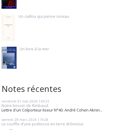
Un caillou qui pense oiseau
Un livre à la mer
Notes récentes
vendredi 01
mai 2026
16h33
Notre besoin de Rimbaud
Lettre d'un Colporteur-liseur N°40. André Cohen Aknin...
samedi 28
mars 2026
17h28
Le souffle d'une poétesse en terre drômoise
...