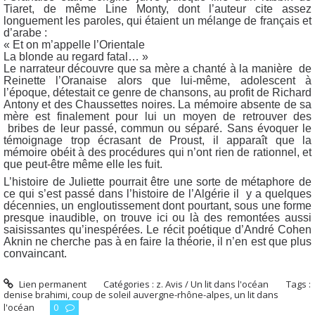
Tiaret, de même Line Monty, dont l’auteur cite assez
longuement les paroles, qui étaient un mélange de français et
d’arabe :
« Et on m’appelle l’Orientale
La blonde au regard fatal… »
Le narrateur découvre que sa mère a chanté à la manière de
Reinette l’Oranaise alors que lui-même, adolescent à
l’époque, détestait ce genre de chansons, au profit de Richard
Antony et des Chaussettes noires. La mémoire absente de sa
mère est finalement pour lui un moyen de retrouver des
bribes de leur passé, commun ou séparé. Sans évoquer le
témoignage trop écrasant de Proust, il apparaît que la
mémoire obéit à des procédures qui n’ont rien de rationnel, et
que peut-être même elle les fuit.
L’histoire de Juliette pourrait être une sorte de métaphore de
ce qui s’est passé dans l’histoire de l’Algérie il y a quelques
décennies, un engloutissement dont pourtant, sous une forme
presque inaudible, on trouve ici ou là des remontées aussi
saisissantes qu’inespérées. Le récit poétique d’André Cohen
Aknin ne cherche pas à en faire la théorie, il n’en est que plus
convaincant.
Lien permanent
Catégories :
z. Avis / Un lit dans l'océan
Tags :
denise brahimi
,
coup de soleil auvergne-rhône-alpes
,
un lit dans
l'océan
0