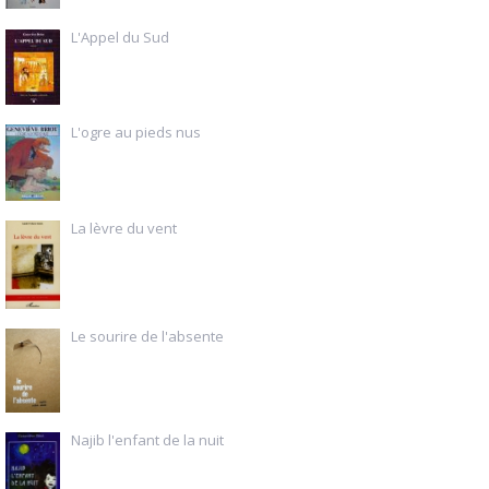
L'Appel du Sud
L'ogre au pieds nus
La lèvre du vent
Le sourire de l'absente
Najib l'enfant de la nuit