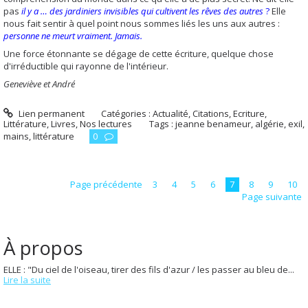
pas
il y a … des jardiniers invisibles qui cultivent les rêves des autres
?
Elle
nous fait sentir à quel point nous sommes liés les uns aux autres :
personne ne meurt vraiment. Jamais.
Une force étonnante se dégage de cette écriture, quelque chose
d'irréductible qui rayonne de l'intérieur.
Geneviève et André
Lien permanent
Catégories :
Actualité
,
Citations
,
Ecriture
,
Littérature
,
Livres
,
Nos lectures
Tags :
jeanne benameur
,
algérie
,
exil
,
mains
,
littérature
0
Page précédente
3
4
5
6
7
8
9
10
Page suivante
À propos
ELLE : "Du ciel de l'oiseau, tirer des fils d'azur / les passer au bleu de...
Lire la suite