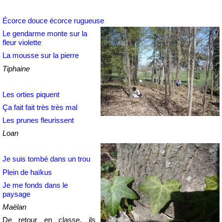
Écorce douce écorce rugueuse
Le gendarme monte sur la
fleur violette
La mousse sur la pierre
Tiphaine
Les orties piquent
Ça fait fait très très mal
Les prunes fleurissent
Loan
Je suis tombé dans un trou
Plein de haïkus
Je me fonds dans le
paysage
Maëlan
De retour en classe, ils