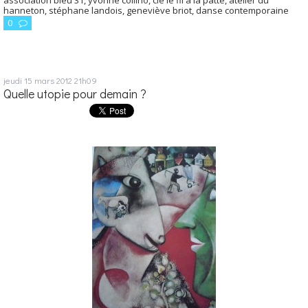
hanneton
,
stéphane landois
,
geneviève briot
,
danse contemporaine
0
jeudi 15
mars 2012
21h09
Quelle utopie pour demain ?