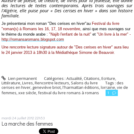
Auteure de poésie, de théâtre, de livres pour la jeunesse, elle donne
des lectures de textes contemporains. Après trois ouvrages sur
l'Algérie, elle puise pour « Des cerises en hiver » dans son histoire
familiale.
Je présenterai mon roman "Des cerises en hiver"au
Festival du livre
"roman(s) à Romans les 16, 17, 18 novembre,
ainsi que mes ouvrages sur
le thème du monde arabe :
"Najib l'enfant de la nuit"
et
"Un livre à la mer" -
http://romansaromans.blogspot.com
Une rencontre lecture signature autour de "Des cerises en hiver" aura lieu
le 24 janvier 2013 à 18h30 à la Médiathèque Simone de Beauvoir.
Lien permanent
Catégories :
Actualité
,
Citations
,
Ecriture
,
Littérature
,
Livres
,
Rencontre lecteurs
,
Salons du livre
Tags :
des
cerises en hiver
,
geneviève briot
,
l'harmattan éditions
,
lorraine
,
vie de
femmes
,
xxe siècle
,
festival du livre romans à romans
1
mardi 24
juillet 2012
22h53
La marche des femmes