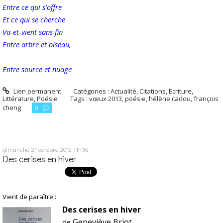
Entre ce qui s'offre
Et ce qui se cherche
Va-et-vient sans fin
Entre arbre et oiseau
,
Entre source et nuage
Lien permanent
Catégories :
Actualité
,
Citations
,
Ecriture
,
Littérature
,
Poésie
Tags :
vœux 2013
,
poésie
,
hélène cadou
,
françois
cheng
0
dimanche 21
octobre 2012
11h36
Des cerises en hiver
Vient de paraître :
Des cerises en hiver
Geneviève Briot
de