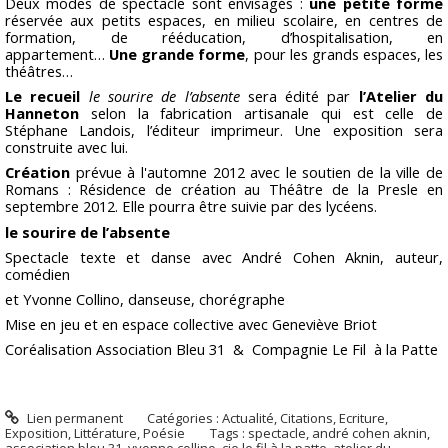
Deux modes de spectacle sont envisagés :
une petite forme
réservée aux petits espaces, en milieu scolaire, en centres de
formation, de rééducation, d’hospitalisation, en
appartement…
Une grande forme
, pour les grands espaces, les
théâtres…
Le recueil
le sourire de l’absente
sera édité par
l’Atelier du
Hanneton
selon la fabrication artisanale qui est celle de
Stéphane Landois, l’éditeur imprimeur. Une exposition sera
construite avec lui.
Création
prévue à l'automne 2012 avec le soutien de la ville de
Romans : Résidence de création au Théâtre de la Presle en
septembre 2012. Elle pourra être suivie par des lycéens.
le sourire de l’absente
Spectacle texte et danse avec André Cohen Aknin, auteur,
comédien
et Yvonne Collino, danseuse, chorégraphe
Mise en jeu et en espace collective avec Geneviève Briot
Coréalisation Association Bleu 31 & Compagnie Le Fil à la Patte
Lien permanent
Catégories :
Actualité
,
Citations
,
Ecriture
,
Exposition
,
Littérature
,
Poésie
Tags :
spectacle
,
andré cohen aknin
,
association bleu 31
,
yvonne collino
,
cie le fil à la patte
,
atelier du