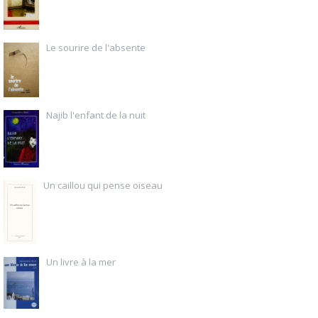
Le sourire de l'absente
Najib l'enfant de la nuit
Un caillou qui pense oiseau
Un livre à la mer