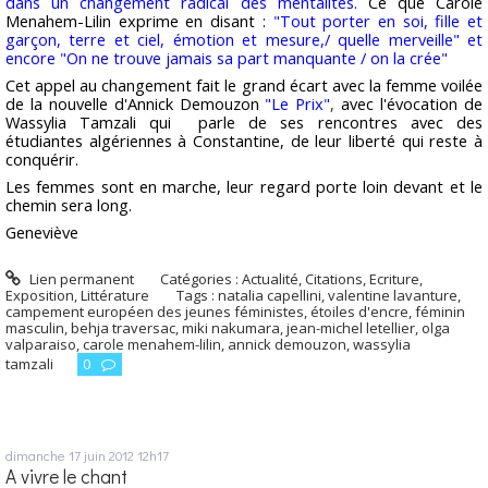
dans un changement radical des mentalités.
Ce que Carole
Menahem-Lilin exprime en disant :
"Tout porter en soi, fille et
garçon, terre et ciel, émotion et mesure,/ quelle merveille" et
encore "On ne trouve jamais sa part manquante / on la crée"
Cet appel au changement fait le grand écart avec la femme voilée
de la nouvelle d'Annick Demouzon
"Le Prix"
,
avec l'évocation de
Wassylia Tamzali qui parle de ses rencontres avec des
étudiantes algériennes à Constantine, de leur liberté qui reste à
conquérir.
Les femmes sont en marche, leur regard porte loin devant et le
chemin sera long.
Geneviève
Lien permanent
Catégories :
Actualité
,
Citations
,
Ecriture
,
Exposition
,
Littérature
Tags :
natalia capellini
,
valentine lavanture
,
campement européen des jeunes féministes
,
étoiles d'encre
,
féminin
masculin
,
behja traversac
,
miki nakumara
,
jean-michel letellier
,
olga
valparaiso
,
carole menahem-lilin
,
annick demouzon
,
wassylia
tamzali
0
dimanche 17
juin 2012
12h17
A vivre le chant