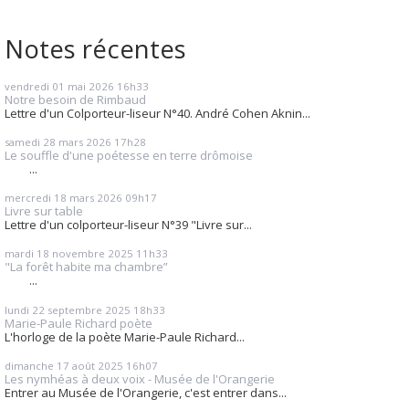
Notes récentes
vendredi 01
mai 2026
16h33
Notre besoin de Rimbaud
Lettre d'un Colporteur-liseur N°40. André Cohen Aknin...
samedi 28
mars 2026
17h28
Le souffle d'une poétesse en terre drômoise
...
mercredi 18
mars 2026
09h17
Livre sur table
Lettre d'un colporteur-liseur N°39 "Livre sur...
mardi 18
novembre 2025
11h33
"La forêt habite ma chambre”
...
lundi 22
septembre 2025
18h33
Marie-Paule Richard poète
L'horloge de la poète Marie-Paule Richard...
dimanche 17
août 2025
16h07
Les nymhéas à deux voix - Musée de l'Orangerie
Entrer au Musée de l'Orangerie, c'est entrer dans...