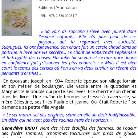
Editions L’Harmattan
ISBN : 978-2-336-00081-7
« Sa voix de soprano s'élève avec pureté dans
l'espace enfumé… Elle n'a plus peur de ces
paysans qui la regardent avec curiosité.
Subjugués, ils ont fait silence. Son chant fait un cercle chaud dans sa
poitrine, il livre une vie secrète… Le chant de Roberte dit l'éphémère
et la fragilité des choses. Elle infléchit sa voix et ce murmure donné
en confidence fait frissonner les plus endurcis : « Mais il est bien
court le temps des cerises où l'on s'en va deux cueillir en rêvant des
pendants d'oreilles ».
En épousant Joseph en 1934, Roberte épouse son village lorrain
et son métier de boulanger. Elle vacille entre le quotidien et
Marguerite le double qui porte ses rêves. Elle cherche son chemin
dans les livres. Une chaîne de femmes se tresse à travers elle, sa
mère Célestine, ses filles Pauline et Jeanne. Qui était Roberte ? se
demande sa petite-fille Angela.
« Le sel marin, sel des origines, sème en elle un désir indéfinissable.
Un désir qui ne vient pas des racines mais de l'horizon. »
Geneviève BRIOT
vient des rêves étouffés des femmes, de l'odeur
des forêts sombres, d'hommes taciturnes aux pieds de glaise.