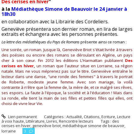
Des cerises en hiver
"
à la
Médiathèque Simone de Beauvoir le 24 janvier à
18h30
en collaboration avec la Librairie des Cordeliers.
Geneviève présentera son dernier roman, en lira de larges
extraits et échangera avec les personnes présentes.
La lettre des médiathèques du Pays de Romans
présente ainsi ce roman :
Une soirée, un roman. Jusque là, Geneviève Briot s'était livrée à travers
des poésies ou encore des romans se déroulant en Algérie, un pays
cher à son cœur. Fin 2012 les éditions L'Harmattan publiaient
Des
cerises en hiver
,
un roman que l'auteur situe en Lorraine, sa région
natale. Mais ne vous méprenez pas sur le titre. Geneviève entraîne le
lecteur dans une danse, "une ronde des femmes" à travers le portrait
de Roberte, modeste jeune femme. Avec son mariage, la voilà
contrainte à n'être que la femme de, la mère de, et ce malgré ses rêves,
ses espoirs. La faute à l'époque, la société et à l'éducation ! Mais dans
sa ronde, elle tient la main de ses filles et petites filles qui elles, ont
choisi de vivre leur Vie.
Lien permanent
Catégories :
Actualité
,
Citations
,
Ecriture
,
Lecture
à voix haute
,
Littérature
,
Livres
,
Rencontre lecteurs
Tags :
des
cerises en hiver
,
geneviève briot
,
médiathèque simone de beauvoir
,
lorraine
3