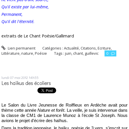
Qu'il existe par lui-même,
Permanent,
Qu'il dit l'éternité.
extraits de Le Chant Poésie/Gallimard
Lien permanent
Catégories :
Actualité
,
Citations
,
Ecriture
,
Littérature
,
nature
,
Poésie
Tags :
juin
,
chant
,
guillevic
0
lundi 07
mai 2012
14h55
Les haïkus des écoliers
Le Salon du Livre Jeunesse de Roiffieux en Ardèche avait pour
thème cette année
Nature et forêt
. La veille, je suis intervenue dans
la classe de CM1 de Laurence Munoz à l'école St Joseph.
Nous
avions le projet d'écrire des haïhus.
Dans la tradition japonaise, le haïku, poésie de 3 vers, s'inscrit sur