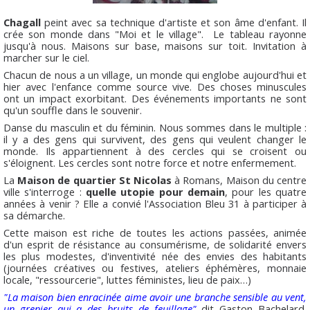
Chagall
peint avec sa technique d'artiste et son âme d'enfant. Il
crée son monde dans "Moi et le village". Le tableau rayonne
jusqu'à nous. Maisons sur base, maisons sur toit. Invitation à
marcher sur le ciel.
Chacun de nous a un village, un monde qui englobe aujourd'hui et
hier avec l'enfance comme source vive. Des choses minuscules
ont un impact exorbitant. Des événements importants ne sont
qu'un souffle dans le souvenir.
Danse du masculin et du féminin. Nous sommes dans le multiple :
il y a des gens qui survivent, des gens qui veulent changer le
monde. Ils appartiennent à des cercles qui se croisent ou
s'éloignent. Les cercles sont notre force et notre enfermement.
La
Maison de quartier St Nicolas
à Romans, Maison du centre
ville s'interroge :
quelle utopie pour demain
, pour les quatre
années à venir ? Elle a convié l'Association Bleu 31 à participer à
sa démarche.
Cette maison est riche de toutes les actions passées, animée
d'un esprit de résistance au consumérisme, de solidarité envers
les plus modestes, d'inventivité née des envies des habitants
(journées créatives ou festives, ateliers éphémères, monnaie
locale, "ressourcerie", luttes féministes, lieu de paix…)
"La maison bien enracinée aime avoir une branche sensible au vent,
un grenier qui a des bruits de feuillage"
dit Gaston Bachelard.