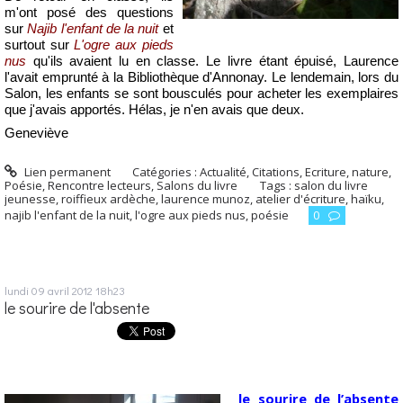
m'ont posé des questions
sur
Najib l'enfant de la nuit
et
surtout sur
L'ogre aux pieds
nus
qu'ils avaient lu en classe. Le livre étant épuisé, Laurence
l'avait emprunté à la Bibliothèque d'Annonay. Le lendemain, lors du
Salon, les enfants se sont bousculés pour acheter les exemplaires
que j'avais apportés. Hélas, je n'en avais que deux.
Geneviève
Lien permanent
Catégories :
Actualité
,
Citations
,
Ecriture
,
nature
,
Poésie
,
Rencontre lecteurs
,
Salons du livre
Tags :
salon du livre
jeunesse
,
roiffieux ardèche
,
laurence munoz
,
atelier d'écriture
,
haïku
,
najib l'enfant de la nuit
,
l'ogre aux pieds nus
,
poésie
0
lundi 09
avril 2012
18h23
le sourire de l'absente
le sourire de l’absente