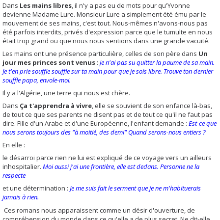
Dans
Les mains libres
, il n'y a pas eu de mots pour qu'Yvonne
devienne Madame Lure. Monsieur Lure a simplement été ému par le
mouvement de ses mains, c'est tout. Nous-mêmes n'avons-nous pas
été parfois interdits, privés d'expression parce que le tumulte en nous
était trop grand ou que nous nous sentions dans une grande vacuité.
Les mains ont une présence particulière, celles de son père dans
Un
jour mes princes sont venus
:
je n'ai pas su quitter la paume de sa main.
Je t'en prie souffle souffle sur ta main pour que je sois libre. Trouve ton dernier
souffle papa, envole-moi.
Il y a l'Algérie, une terre qui nous est chère.
Dans
Ça t'apprendra à vivre
, elle se souvient de son enfance là-bas,
de tout ce que ses parents ne disent pas et de tout ce qu'il ne faut pas
dire. Fille d'un Arabe et d'une Européenne, l'enfant demande :
Est-ce que
nous serons toujours des "à moitié, des demi" Quand serons-nous entiers ?
En elle :
le désarroi parce rien ne lui est expliqué de ce voyage vers un ailleurs
inhospitalier.
Moi aussi j'ai une frontière, elle est dedans. Personne ne la
respecte
et une détermination :
Je me suis fait le serment que je ne m'habituerais
jamais à rien.
Ces romans nous apparaissent comme un désir d'ouverture, de
compréhension du monde dans ce qu'elle a de plus secret. Ne dit-elle