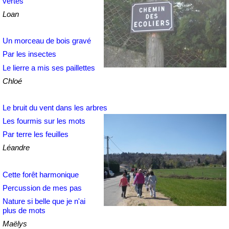
vert
es
Loan
Un morceau de bois gravé
Par les insectes
Le lierre a mis ses paillettes
Chloé
Le bruit du vent dans les arbres
Les fourmis sur les mots
Par terre les feuilles
Léandre
Cette forêt harmonique
Percussion de mes pas
Nature si belle que je n'ai
plus de mots
Maëlys