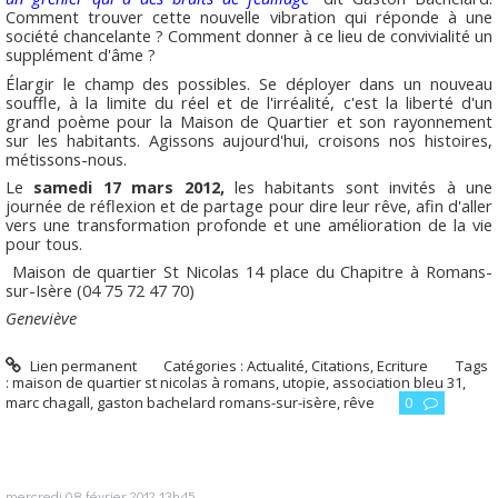
Comment trouver cette nouvelle vibration qui réponde à une
société chancelante ? Comment donner à ce lieu de convivialité un
supplément d'âme ?
Élargir le champ des possibles. Se déployer dans un nouveau
souffle, à la limite du réel et de l'irréalité, c'est la liberté d'un
grand poème pour la Maison de Quartier et son rayonnement
sur les habitants. Agissons aujourd'hui, croisons nos histoires,
métissons-nous.
Le
samedi 17 mars 2012,
les habitants sont invités à une
journée de réflexion et de partage pour dire leur rêve, afin d'aller
vers une transformation profonde et une amélioration de la vie
pour tous.
Maison de quartier St Nicolas 14 place du Chapitre à Romans-
sur-Isère (04 75 72 47 70)
Geneviève
Lien permanent
Catégories :
Actualité
,
Citations
,
Ecriture
Tags
:
maison de quartier st nicolas à romans
,
utopie
,
association bleu 31
,
marc chagall
,
gaston bachelard romans-sur-isère
,
rêve
0
mercredi 08
février 2012
13h45