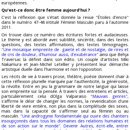
européennes.
Qu'est-ce donc être femme aujourd'hui ?
C'est la réflexion que s'était donnée la revue "Étoiles d'encre"
dans le numéro 47-48 intitulé Féminin Masculin paru à l'automne
2011.
On trouve dans ce numéro des écritures fortes et audacieuses.
Le thème y est abordé avec subtilité, sincérité, dans des textes
questions, des textes affirmations, des textes témoignages.
"Une mosaïque empreinte de gaieté et de nostalgie, de rires et
de cris de douleur, d'humour aussi, d'exubérance"
ainsi que Behja
Traversac la définit dans son édito. Un couple d'artistes Miki
Nakamura et Jean-Michel Letellier y présentent leur démarche
artistique duelle dans l'harmonie et non l'opposition.
Les récits de vie à travers prose, théâtre, poésie donnent chair à
cette réflexion plurielle marquée par l'authenticité, la générosité,
la révolte. Entre en jeu la grammaire de notre langue qui laisse
son empreinte sur la pensée. À travers des entretiens et articles,
particulièrement celui dOlga Valparaiso
"Mauvais genres",
s'affirme le désir de changer les normes, la revendication d'une
liberté de vivre entière, non plus dans la complétude des sexes,
mais dans la capacité de s'affirmer seul au féminin ou au
masculin.
"Une androgynie fondamentale qui ouvre des chantiers
insoupçonnés dans tous les domaines des relations humaines et
de son action sur le monde". Devenir Autres, écrit-elle, entrer