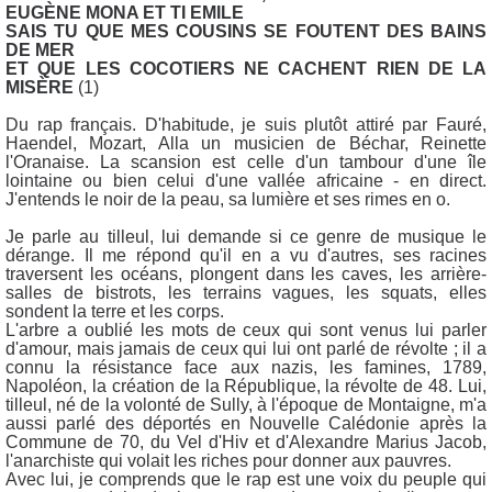
EUGÈNE MONA ET TI EMILE
SAIS TU QUE MES COUSINS SE FOUTENT DES BAINS
DE MER
ET QUE LES COCOTIERS NE CACHENT RIEN DE LA
MISÈRE
(1)
Du rap français. D'habitude, je suis plutôt attiré par Fauré,
Haendel, Mozart, Alla un musicien de Béchar, Reinette
l'Oranaise. La scansion est celle d'un tambour d'une île
lointaine ou bien celui d'une vallée africaine - en direct.
J'entends le noir de la peau, sa lumière et ses rimes en o.
Je parle au tilleul, lui demande si ce genre de musique le
dérange. Il me répond qu'il en a vu d'autres, ses racines
traversent les océans, plongent dans les caves, les arrière-
salles de bistrots, les terrains vagues, les squats, elles
sondent la terre et les corps.
L'arbre a oublié les mots de ceux qui sont venus lui parler
d'amour, mais jamais de ceux qui lui ont parlé de révolte ; il a
connu la résistance face aux nazis, les famines, 1789,
Napoléon, la création de la République, la révolte de 48. Lui,
tilleul, né de la volonté de Sully, à l'époque de Montaigne, m'a
aussi parlé des déportés en Nouvelle Calédonie après la
Commune de 70, du Vel d'Hiv et d'Alexandre Marius Jacob,
l'anarchiste qui volait les riches pour donner aux pauvres.
Avec lui, je comprends que le rap est une voix du peuple qui