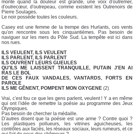
monte quand la douleur est grande, une voix d'outremer,
d'outrecœur, d'outrepeau, comme existent les Outrenoirs de
Pierre Soulages.
Le noir possède toutes les couleurs.
Casey est une femme de la trempe des Hurlants, ces vents
qu'on rencontre sous les cinquantièmes. Pas besoin de
naviguer sur les mers du Pôle Sud. La tempête est ici dans
nos rues.
ILS VEULENT, ILS VEULENT
ILS PARLENT, ILS PARLENT
ILS OUVRENT LEURS GUEULES
QU'ILS ME LAISSENT TRANQUILLE, PUTAIN J'EN AI
RAS LE BOL
DE CES FAUX VANDALES, VANTARDS, FORTS EN
PAROLE
ILS ME GÊNENT, POMPENT MON OXYGENE
(2)
Vrai, c'est fou ce que les gens parlent, veulent ! Y a en même
qui ont l'idée de remettre la poésie au programme des Jeux
Olympiques.
Pas besoin de chercher la médaille.
D'autres disent que la poésie est une arme ? Contre quoi ?
Les plastiques pollueurs, les vitrines aguicheuses, les
contrôles aux faciès, les réseaux sociaux, leurs rumeurs, et ce
qui fait de nous des chômeurs ?