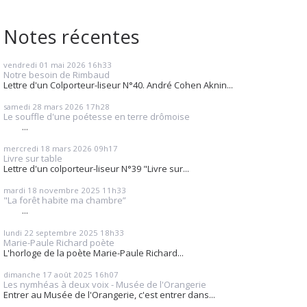
Notes récentes
vendredi 01
mai 2026
16h33
Notre besoin de Rimbaud
Lettre d'un Colporteur-liseur N°40. André Cohen Aknin...
samedi 28
mars 2026
17h28
Le souffle d'une poétesse en terre drômoise
...
mercredi 18
mars 2026
09h17
Livre sur table
Lettre d'un colporteur-liseur N°39 "Livre sur...
mardi 18
novembre 2025
11h33
"La forêt habite ma chambre”
...
lundi 22
septembre 2025
18h33
Marie-Paule Richard poète
L'horloge de la poète Marie-Paule Richard...
dimanche 17
août 2025
16h07
Les nymhéas à deux voix - Musée de l'Orangerie
Entrer au Musée de l'Orangerie, c'est entrer dans...