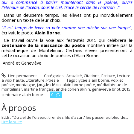
qui a commencé à parler maintenant dans le poème, ouvre
l'étendue de l'océan, sous le ciel, trace le cercle de l'horizon…"
Dans un deuxième temps, les élèves ont pu individuellement
donner un texte de leur choix.
"Il est temps de lever sa voix comme une mèche sur une lampe"
,
écrivait le poète
Alain Borne
.
Ce travail ouvre la voie aux festivités 2015 qui célébrera
le
centenaire de la naissance du poète
montilien initiée par la
médiathèque de Montélimar. Certains élèves présenteront à
cette occasion un choix de poésies d'Alain Borne.
André et Geneviève
Lien permanent
Catégories :
Actualité
,
Citations
,
Ecriture
,
Lecture
à voix haute
,
Littérature
,
Poésie
Tags :
lycée alain borne
,
voix et
poésie
,
montaigne
,
j.m.g.le clézio
,
alain borne poète
,
médiathèque de
montélimar
,
martine français
,
andré cohen aknin
,
geneviève briot
,
2015
centenaire alain borne
0
À propos
ELLE : "Du ciel de l'oiseau, tirer des fils d'azur / les passer au bleu de...
Lire la suite