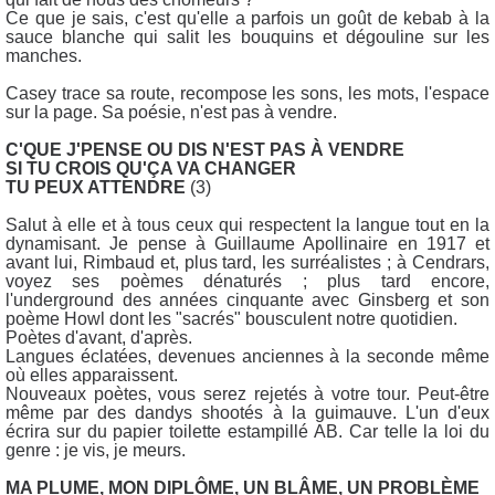
Ce que je sais, c'est qu'elle a parfois un goût de kebab à la
sauce blanche qui salit les bouquins et dégouline sur les
manches.
Casey trace sa route, recompose les sons, les mots, l'espace
sur la page. Sa poésie, n'est pas à vendre.
C'QUE J'PENSE OU DIS N'EST PAS À VENDRE
SI TU CROIS QU'ÇA VA CHANGER
TU PEUX ATTENDRE
(3)
Salut à elle et à tous ceux qui respectent la langue tout en la
dynamisant. Je pense à Guillaume Apollinaire en 1917 et
avant lui, Rimbaud et, plus tard, les surréalistes ; à Cendrars,
voyez ses poèmes dénaturés ; plus tard encore,
l'underground des années cinquante avec Ginsberg et son
poème Howl dont les "sacrés" bousculent notre quotidien.
Poètes d'avant, d'après.
Langues éclatées, devenues anciennes à la seconde même
où elles apparaissent.
Nouveaux poètes, vous serez rejetés à votre tour. Peut-être
même par des dandys shootés à la guimauve. L'un d'eux
écrira sur du papier toilette estampillé AB. Car telle la loi du
genre : je vis, je meurs.
MA PLUME, MON DIPLÔME, UN BLÂME, UN PROBLÈME