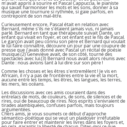
m'avait appris à sourire et Pascal Cappuccia, le pianiste
qui savait harmoniser les mots et les sons, donner à sa
musique une tournure si rythmée, si gaie parfois, en
contrepoint de son mal-être.
Curieusement encore, Pascal était en relation avec
Bernard, même s'ils ne s'étaient jamais vus, ni jamais
parlé. Bernard en tant que thérapeute suivait Dante, un
enfant qui vivait en foyer, et cet enfant est le fils de Pascal.
Le garçon avait peu connu son père et Bernard qui voulait
le lui faire connaître, découvre un jour par une coupure de
presse que j'avais donné avec Pascal un récital de poésie
musique.(2) Geneviève avait, de son côté, tourné des
spectacles avec lui.(3) Bernard nous avait alors réunis avec
Dante : nous avions tant à lui dire sur son père !
Comme les choses et les êtres s'entremêlent ! Je vis en
Africain, il n'y a pas de frontières entre la vie et la mort,
aucune entre les temps, les êtres, les langues, les terres,
les mers, les océans.
Les discussions avec ces amis couraient dans des
entrelacs de mots, de couleurs, de sons, de silences et de
rires, oui de beaucoup de rires. Nos esprits s'enivraient de
tirades alambiquées, confuses parfois, mais toujours
argumentées.
Chers amis, je vous soumets ce début d'approche
sémantico-poétique qui se veut un plaidoyer irréfutable
pour faire entrer et maintenir les livres dans les foyers et,
en cela, garantir la liberté de chacun. Dites-moi ce que