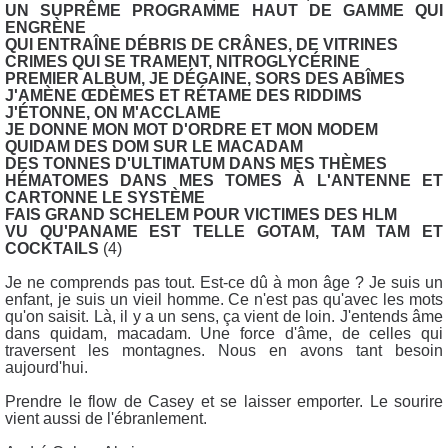
UN SUPRÊME PROGRAMME HAUT DE GAMME QUI
ENGRÈNE
QUI ENTRAÎNE DÉBRIS DE CRÂNES, DE VITRINES
CRIMES QUI SE TRAMENT, NITROGLYCÉRINE
PREMIER ALBUM, JE DÉGAINE, SORS DES ABÎMES
J'AMÈNE ŒDÈMES ET RÉTAME DES RIDDIMS
J'ÉTONNE, ON M'ACCLAME
JE DONNE MON MOT D'ORDRE ET MON MODEM
QUIDAM DES DOM SUR LE MACADAM
DES TONNES D'ULTIMATUM DANS MES THÈMES
HÉMATOMES DANS MES TOMES À L'ANTENNE ET
CARTONNE LE SYSTÈME
FAIS GRAND SCHELEM POUR VICTIMES DES HLM
VU QU'PANAME EST TELLE GOTAM, TAM TAM ET
COCKTAILS
(4)
Je ne comprends pas tout. Est-ce dû à mon âge ? Je suis un
enfant, je suis un vieil homme. Ce n'est pas qu'avec les mots
qu'on saisit. Là, il y a un sens, ça vient de loin. J'entends âme
dans quidam, macadam. Une force d'âme, de celles qui
traversent les montagnes. Nous en avons tant besoin
aujourd'hui.
Prendre le flow de Casey et se laisser emporter. Le sourire
vient aussi de l'ébranlement.