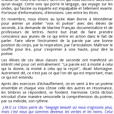
qu'un visage. Cette voix qui porte le langage, qui voyage sur les
ondes, qui fascine ou inquiète est impalpable et tellement vivante.
Porteuse d'informations, d'émotions. Lien entre les êtres.
En novembre, nous étions au lycée Alain Borne à Montélimar
pour animer un atelier "voix et poésie" avec des élèves de
seconde, à la demande de Martine Français documentaliste et de
professeurs de lettres. Notre but était de faire prendre
conscience aux jeunes de ce qui entre en action dans le fait de
parler. Faire vibrer l'instrument de la parole par une bonne
position du corps, par la respiration, par l'articulation. Maîtriser le
souffle pour lire, pour s'exprimer à voix haute, pour dire la
poésie.
Les élèves de ces deux classes de seconde ont manifesté un
intérêt réel pour cet entraînement. "La parole est à moitié à celui
qui la donne, la moitié à celui qui la reçoit", disait Montaigne.
Autrement dit, ce n'est pas ce que l'on dit qui est important, mais
ce qui est entendu.
Après des exercices d'échauffement, on en vient à lire un poème
ensemble et chaque voix côtoie celle des autres en résonnance,
les timbres se répondent, se fondent. Harmonie. Cette diction
introduit d'une manière sensorielle la compréhension du poème,
par sa mélodie, son rythme.
J.M.G Le Clézio parle du "langage beauté où nous n'agissons plus,
mais c'est nous qui sommes devenus les verbes et les noms. Celui