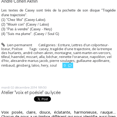
André Cohen Aknin
Les textes de Casey sont tirés de la pochette de son disque "Tragédie
d'une trajectoire".
(1) "Chez Moi" (Casey-Laloo).
(2) "Mourir con" (Casey / Laloo)
(3) "Pas à vendre" (Casey - Hery)
(4) "Suis ma plume". (Casey / Soul G)
Lien permanent
Catégories :
Ecriture
,
Lettres d'un colporteur-
liseur
,
Poésie
Tags :
casey
,
tragédie d'une trajectoire
,
de la trempe
des hurlants
,
andré cohen aknin
,
montaigne
,
saint-martin-en-vercors
,
tilleul
,
haendel
,
mozart
,
alla
,
béchar
,
reinette l'oranaise
,
napoléon
,
vel
d'hiv
,
alexandre marius jacob
,
pierre soulages
,
guillaume apollinaire
,
rimbaud
,
ginsberg
,
laloo
,
hery
,
soul
0
mardi 02
décembre 2014
18h50
Atelier "voix et poésie" au lycée
Voix posée, claire, douce, éclatante, harmonieuse, rauque…
Chacun de nous a un timbre différent qui nous identifie aussi bien