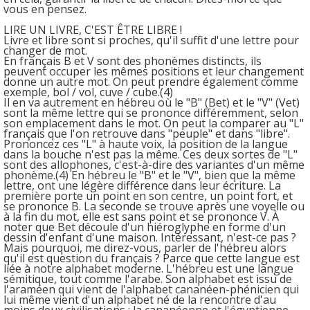
vous en pensez.
LIRE UN LIVRE, C'EST ÊTRE LIBRE !
Livre et libre sont si proches, qu'il suffit d'une lettre pour
changer de mot.
En français B et V sont des phonèmes distincts, ils
peuvent occuper les mêmes positions et leur changement
donne un autre mot. On peut prendre également comme
exemple, bol / vol, cuve / cube.(4)
Il en va autrement en hébreu où le "B" (Bet) et le "V" (Vet)
sont la même lettre qui se prononce différemment, selon
son emplacement dans le mot. On peut la comparer au "L"
français que l'on retrouve dans "peuple" et dans "libre".
Prononcez ces "L" à haute voix, la position de la langue
dans la bouche n'est pas la même. Ces deux sortes de "L"
sont des allophones, c'est-à-dire des variantes d'un même
phonème.(4) En hébreu le "B" et le "V", bien que la même
lettre, ont une légère différence dans leur écriture. La
première porte un point en son centre, un point fort, et
se prononce B. La seconde se trouve après une voyelle ou
à la fin du mot, elle est sans point et se prononce V. À
noter que Bet découle d'un hiéroglyphe en forme d'un
dessin d'enfant d'une maison. Intéressant, n'est-ce pas ?
Mais pourquoi, me direz-vous, parler de l'hébreu alors
qu'il est question du français ? Parce que cette langue est
liée à notre alphabet moderne. L'hébreu est une langue
sémitique, tout comme l'arabe. Son alphabet est issu de
l'araméen qui vient de l'alphabet cananéen-phénicien qui
lui même vient d'un alphabet né de la rencontre d'au
moins deux civilisations : la cananéenne et l'égyptienne.