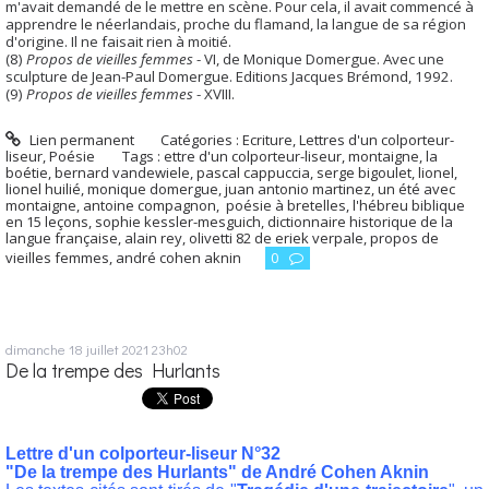
m'avait demandé de le mettre en scène. Pour cela, il avait commencé à
apprendre le néerlandais, proche du flamand, la langue de sa région
d'origine. Il ne faisait rien à moitié.
(8)
Propos de vieilles femmes
- VI, de Monique Domergue. Avec une
sculpture de Jean-Paul Domergue. Editions Jacques Brémond, 1992.
(9)
Propos de vieilles femmes
- XVIII.
Lien permanent
Catégories :
Ecriture
,
Lettres d'un colporteur-
liseur
,
Poésie
Tags :
ettre d'un colporteur-liseur
,
montaigne
,
la
boétie
,
bernard vandewiele
,
pascal cappuccia
,
serge bigoulet
,
lionel
,
lionel huilié
,
monique domergue
,
juan antonio martinez
,
un été avec
montaigne
,
antoine compagnon
,
poésie à bretelles
,
l'hébreu biblique
en 15 leçons
,
sophie kessler-mesguich
,
dictionnaire historique de la
langue française
,
alain rey
,
olivetti 82 de eriek verpale
,
propos de
vieilles femmes
,
andré cohen aknin
0
dimanche 18
juillet 2021
23h02
De la trempe des Hurlants
Lettre d'un colporteur-liseur N°32
"De la trempe des Hurlants" de André Cohen Aknin