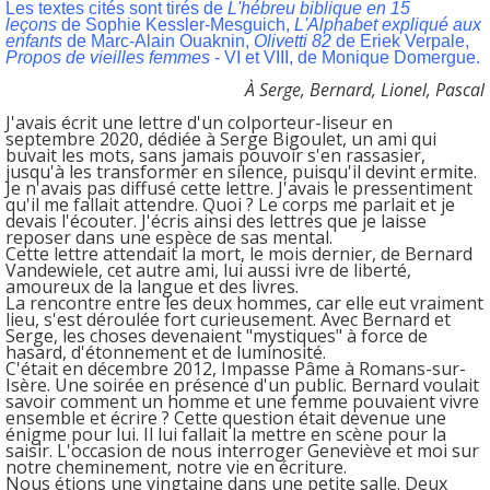
Les textes cités sont tirés de
L'hébreu biblique en 15
leçons
de Sophie Kessler-Mesguich,
L'Alphabet expliqué aux
enfants
de Marc-Alain Ouaknin,
Olivetti 82
de Eriek Verpale,
Propos de vieilles femmes
- VI et VIII, de Monique Domergue.
À Serge, Bernard, Lionel, Pascal
J'avais écrit une lettre d'un colporteur-liseur en
septembre 2020, dédiée à Serge Bigoulet, un ami qui
buvait les mots, sans jamais pouvoir s'en rassasier,
jusqu'à les transformer en silence, puisqu'il devint ermite.
Je n'avais pas diffusé cette lettre. J'avais le pressentiment
qu'il me fallait attendre. Quoi ? Le corps me parlait et je
devais l'écouter. J'écris ainsi des lettres que je laisse
reposer dans une espèce de sas mental.
Cette lettre attendait la mort, le mois dernier, de Bernard
Vandewiele, cet autre ami, lui aussi ivre de liberté,
amoureux de la langue et des livres.
La rencontre entre les deux hommes, car elle eut vraiment
lieu, s'est déroulée fort curieusement. Avec Bernard et
Serge, les choses devenaient "mystiques" à force de
hasard, d'étonnement et de luminosité.
C'était en décembre 2012, Impasse Pâme à Romans-sur-
Isère. Une soirée en présence d'un public. Bernard voulait
savoir comment un homme et une femme pouvaient vivre
ensemble et écrire ? Cette question était devenue une
énigme pour lui. Il lui fallait la mettre en scène pour la
saisir. L'occasion de nous interroger Geneviève et moi sur
notre cheminement, notre vie en écriture.
Nous étions une vingtaine dans une petite salle. Deux