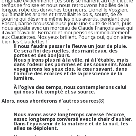
originale évidemment ! Les sons se marient au ciel bleu, le
temps se froisse et nous nous retrouvons habillés de la
longue robe des derviches tourneurs. Lionel le Vosgien,
qui aimait les arbres et travaillait le bois, sourit, de ce
sourire qui désarme même les plus avertis, pendant que
Pascal, barbe broussailleuse joue une suite de Bach, puis
nous appâte avec un morceau de Claude François avec qui
il avait travaillé. Bernard et moi pensons immédiatement
aux Claudettes. Nos yeux brillent. Pour ça oui, qu'on aime
bien les Claudettes !
Il nous faudra passer le fleuve un jour de pluie.
Ce sera fini des ruelles, des manteaux, des
portes et des bonjours.
Nous n'irons plus ni à la ville, ni à l'étable, mais
dans l'odeur des pommes et des souvenirs. Nous
voyagerons les yeux clos, le cœur savant, dans
l'amitié des écorces et de la prescience de la
lumière.
À l'ogive des temps, nous contemplerons celui
qui nous fut compté et sa source.
Alors, nous aborderons d'autres sources
(8)
*
Nous avons assez longtemps caressé l'écorce,
assez longtemps conversé avec la chair d'aubier.
Dans l'épaisseur de la matière et de la nuit, les
ailes se déploient.