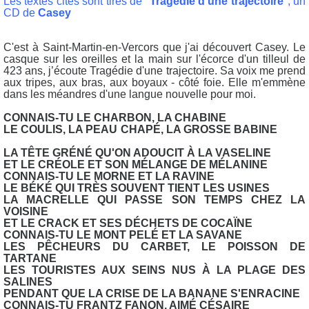
Les te
xtes cités sont tirés de "
Tragédie d'une trajectoire
", un
CD de
Casey
C'est à Saint-Martin-en-Vercors que j'ai découvert Casey. Le
casque sur les oreilles et la main sur l'écorce d'un tilleul de
423 ans, j’écoute Tragédie d'une trajectoire. Sa voix me prend
aux tripes, aux bras, aux boyaux - côté foie. Elle m'emmène
dans les méandres d'une langue nouvelle pour moi.
CONNAIS-TU LE CHARBON, LA CHABINE
LE COULIS, LA PEAU CHAPÉ, LA GROSSE BABINE
LA TÊTE GRÉNÉ QU'ON ADOUCIT À LA VASELINE
ET LE CRÉOLE ET SON MÉLANGE DE MÉLANINE
CONNAIS-TU LE MORNE ET LA RAVINE
LE BÉKÉ QUI TRÈS SOUVENT TIENT LES USINES
LA MACRELLE QUI PASSE SON TEMPS CHEZ LA
VOISINE
ET LE CRACK ET SES DÉCHETS DE COCAÏNE
CONNAIS-TU LE MONT PELÉ ET LA SAVANE
LES PÊCHEURS DU CARBET, LE POISSON DE
TARTANE
LES TOURISTES AUX SEINS NUS À LA PLAGE DES
SALINES
PENDANT QUE LA CRISE DE LA BANANE S'ENRACINE
CONNAIS-TU FRANTZ FANON, AIMÉ CÉSAIRE