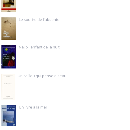
Le sourire de l'absente
Najib l'enfant de la nuit
Un caillou qui pense oiseau
Un livre à la mer