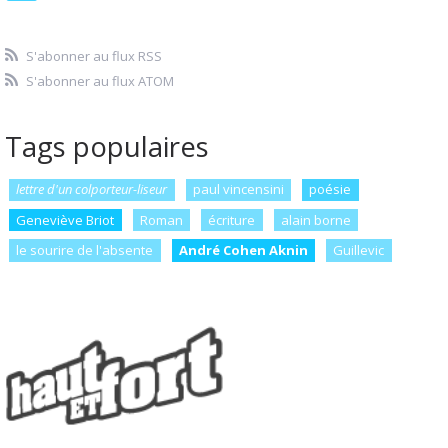
S'abonner au flux RSS
S'abonner au flux ATOM
Tags populaires
lettre d'un colporteur-liseur
paul vincensini
poésie
Geneviève Briot
Roman
écriture
alain borne
le sourire de l'absente
André Cohen Aknin
Guillevic