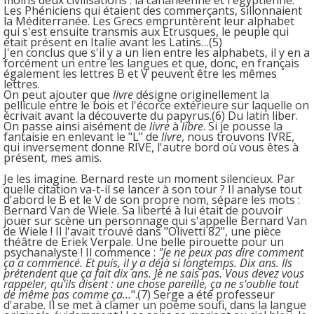
Les Phéniciens qui étaient des commerçants, sillonnaient
la Méditerranée. Les Grecs empruntèrent leur alphabet
qui s'est ensuite transmis aux Etrusques, le peuple qui
était présent en Italie avant les Latins…(5)
J'en conclus que s'il y a un lien entre les alphabets, il y en a
forcément un entre les langues et que, donc, en français
également les lettres B et V peuvent être les mêmes
lettres.
On peut ajouter que
livre
désigne originellement la
pellicule entre le bois et l'écorce extérieure sur laquelle on
écrivait avant la découverte du papyrus.(6) Du latin liber.
On passe ainsi aisément de
livre
à
libre
. Si je pousse la
fantaisie en enlevant le "L" de
livre
, nous trouvons IVRE,
qui inversement donne RIVE, l'autre bord où vous êtes à
présent, mes amis.
Je les imagine. Bernard reste un moment silencieux. Par
quelle citation va-t-il se lancer à son tour ? Il analyse tout
d'abord le B et le V de son propre nom, sépare les mots :
Bernard Van de Wiele. Sa liberté à lui était de pouvoir
jouer sur scène un personnage qui s'appelle Bernard Van
de Wiele ! Il l'avait trouvé dans "Olivetti 82", une pièce
théâtre de Eriek Verpale. Une belle pirouette pour un
psychanalyste ! Il commence :
"Je ne peux pas dire comment
ça a commencé. Et puis, il y a déjà si longtemps. Dix ans. Ils
prétendent que ça fait dix ans. Je ne sais pas. Vous devez vous
rappeler, qu'ils disent : une chose pareille, ça ne s'oublie tout
de même pas comme ça…
".(7) Serge a été professeur
d'arabe. Il se met à clamer un poème soufi, dans la langue