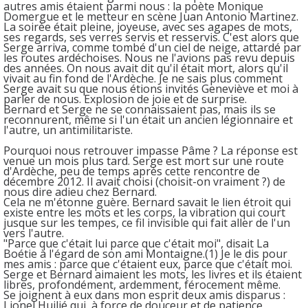
autres amis étaient parmi nous : la poète Monique
Domergue et le metteur en scène Juan Antonio Martinez.
La soirée était pleine, joyeuse, avec ses agapes de mots,
ses regards, ses verres servis et resservis. C'est alors que
Serge arriva, comme tombé d'un ciel de neige, attardé par
les routes ardéchoises. Nous ne l'avions pas revu depuis
des années. On nous avait dit qu'il était mort, alors qu'il
vivait au fin fond de l'Ardèche. Je ne sais plus comment
Serge avait su que nous étions invités Geneviève et moi à
parler de nous. Explosion de joie et de surprise.
Bernard et Serge ne se connaissaient pas, mais ils se
reconnurent, même si l'un était un ancien légionnaire et
l'autre, un antimilitariste.
Pourquoi nous retrouver impasse Pâme ? La réponse est
venue un mois plus tard. Serge est mort sur une route
d'Ardèche, peu de temps après cette rencontre de
décembre 2012. Il avait choisi (choisit-on vraiment ?) de
nous dire adieu chez Bernard.
Cela ne m'étonne guère. Bernard savait le lien étroit qui
existe entre les mots et les corps, la vibration qui court
jusque sur les tempes, ce fil invisible qui fait aller de l'un
vers l'autre.
"Parce que c'était lui parce que c'était moi", disait La
Boétie à l'égard de son ami Montaigne.(1) Je le dis pour
mes amis : parce que c'étaient eux, parce que c'était moi.
Serge et Bernard aimaient les mots, les livres et ils étaient
libres, profondément, ardemment, férocement même.
Se joignent à eux dans mon esprit deux amis disparus :
Lionel Huilié qui, à force de douceur et de patience,