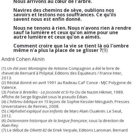
Nous arrivons au cœur de l'arbre.
Navires des chemins de sève, oublions nos
savoirs et lestons nos souffrances. Ce qu'ils
savent nous est enfin donné.
Nous ne tenons à rien. Nous n'avons rien à rendre
sauf la lumière et ceux qu'on aime pour une
autre lumière et ceux qu'on a aimés.
Comment croire que la vie se tient là où l'ombre
même n'a plus la place de se glisser ?
(9)
André Cohen Aknin
(
1)
Un été avec Montaigne
de Antoine Compagnon a été le livre de
chevet de Bernard à l’hôpital. Editions des Équateurs / France Inter,
2013.
(2) Récital donné en avril 1991 au Radeau Caf' Conce - MJC Polygone de
Valence.
(3)
Poésie à Bretelles
-
La Joconde et Si-Ya-Ou
de Nazim Hikmet, 1989.
Affiche de Serge Bigoulet sous le pseudo Édian.
(4)
L'hébreu biblique en 15 leçons
de Sophie Kessler-Mesguich. Presses
Universitaires de Rennes, 2008.
(5)
L'Alphabet expliqué aux enfants
de Marc-Alain Ouaknin. Le Seuil,
2012.
(6)
Dictionnaire historique de la langue française
, sous la direction de
Alain Rey.
(7) Le début de
Olivetti 82
de Eriek Verpale, Editions Lansman. Bernard