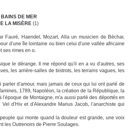
 BAINS DE MER
DE LA MISÈRE
(1)
 par Fauré, Haendel, Mozart, Alla un musicien de Béchar,
ur d'une île lointaine ou bien celui d'une vallée africaine
et ses rimes en o.
ique le dérange. Il me répond qu'il en a vu d'autres, ses
s, les arrière-salles de bistrots, les terrains vagues, les
i parler d'amour, mais jamais de ceux qui lui ont parlé de
s famines, 1789, Napoléon, la création de la République, la
y, à l'époque de Montaigne, m'a aussi parlé des déportés en
el d'Hiv et d'Alexandre Marius Jacob, l'anarchiste qui
 peuple qui monte quand la douleur est grande, une voix
nt les Outrenoirs de Pierre Soulages.