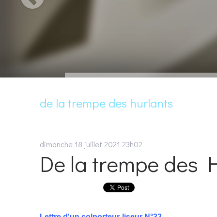
de la trempe des hurlants
dimanche 18
juillet 2021
23h02
De la trempe des 
Lettre d'un colporteur-liseur N°32