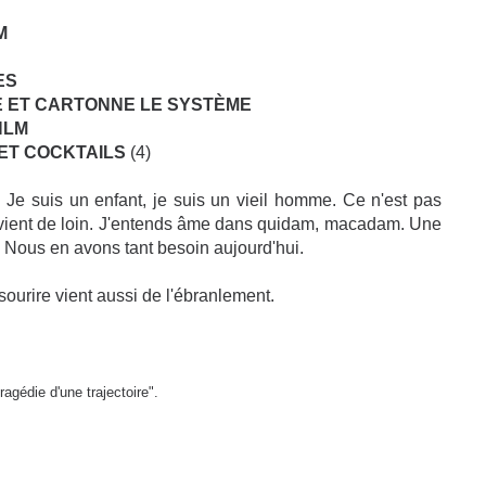
M
ES
 ET CARTONNE LE SYSTÈME
HLM
 ET COCKTAILS
(4)
Je suis un enfant, je suis un vieil homme. Ce n'est pas
ça vient de loin. J'entends âme dans quidam, macadam. Une
. Nous en avons tant besoin aujourd'hui.
sourire vient aussi de l'ébranlement.
agédie d'une trajectoire".