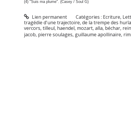
(4) "Suis ma plume". (Casey / Soul G)
Lien permanent
Catégories :
Ecriture
,
Let
tragédie d'une trajectoire
,
de la trempe des hurl
vercors
,
tilleul
,
haendel
,
mozart
,
alla
,
béchar
,
rei
jacob
,
pierre soulages
,
guillaume apollinaire
,
ri