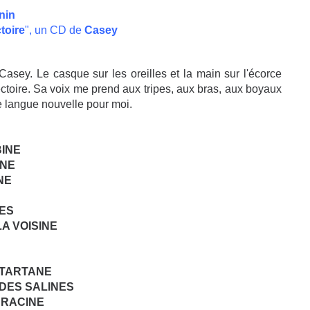
nin
toire
", un CD de
Casey
Casey. Le casque sur les oreilles et la main sur l'écorce
jectoire. Sa voix me prend aux tripes, aux bras, aux boyaux
e langue nouvelle pour moi.
E BABINE
INE
NE
NES
A VOISINE
 TARTANE
 DES SALINES
NRACINE