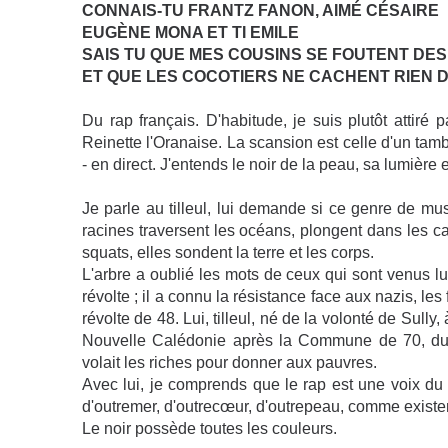
CONNAIS-TU FRANTZ FANON, AIMÉ CÉSAIRE
EUGÈNE MONA ET TI EMILE
SAIS TU QUE MES COUSINS SE FOUTENT DES
ET QUE LES COCOTIERS NE CACHENT RIEN 
Du rap français. D'habitude, je suis plutôt attiré
Reinette l'Oranaise. La scansion est celle d'un tambo
- en direct. J'entends le noir de la peau, sa lumière 
Je parle au tilleul, lui demande si ce genre de mus
racines traversent les océans, plongent dans les cave
squats, elles sondent la terre et les corps.
L'arbre a oublié les mots de ceux qui sont venus lu
révolte ; il a connu la résistance face aux nazis, le
révolte de 48. Lui, tilleul, né de la volonté de Sull
Nouvelle Calédonie après la Commune de 70, du V
volait les riches pour donner aux pauvres.
Avec lui, je comprends que le rap est une voix du
d'outremer, d'outrecœur, d'outrepeau, comme existe
Le noir possède toutes les couleurs.