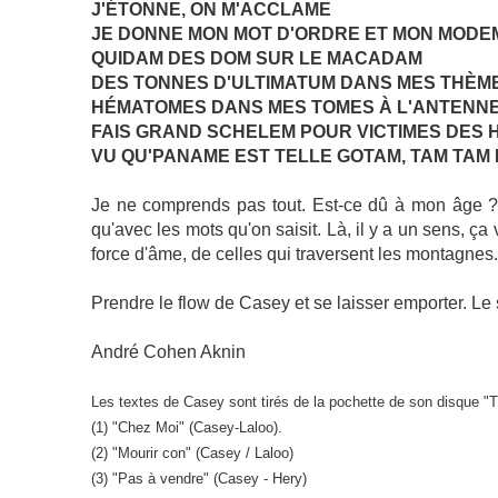
J'ÉTONNE, ON M'ACCLAME
JE DONNE MON MOT D'ORDRE ET MON MODE
QUIDAM DES DOM SUR LE MACADAM
DES TONNES D'ULTIMATUM DANS MES THÈM
HÉMATOMES DANS MES TOMES À L'ANTENNE
FAIS GRAND SCHELEM POUR VICTIMES DES 
VU QU'PANAME EST TELLE GOTAM, TAM TAM
Je ne comprends pas tout. Est-ce dû à mon âge ? 
qu'avec les mots qu'on saisit. Là, il y a un sens, 
force d'âme, de celles qui traversent les montagnes
Prendre le flow de Casey et se laisser emporter. Le 
André Cohen Aknin
Les textes de Casey sont tirés de la pochette de son disque "Tr
(1) "Chez Moi" (Casey-Laloo).
(2) "Mourir con" (Casey / Laloo)
(3) "Pas à vendre" (Casey - Hery)