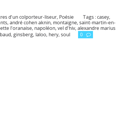
tres d'un colporteur-liseur
,
Poésie
Tags :
casey
,
ants
,
andré cohen aknin
,
montaigne
,
saint-martin-en-
nette l'oranaise
,
napoléon
,
vel d'hiv
,
alexandre marius
mbaud
,
ginsberg
,
laloo
,
hery
,
soul
0