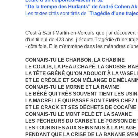
"De la trempe des Hurlants" de André Cohen Ak
Les te
xtes cités sont tirés de "
Tragédie d'une trajec
C'est à Saint-Martin-en-Vercors que j'ai découvert 
d'un tilleul de 423 ans, j’écoute Tragédie d'une tra
- côté foie. Elle m'emmène dans les méandres d'un
CONNAIS-TU LE CHARBON, LA CHABINE
LE COULIS, LA PEAU CHAPÉ, LA GROSS
LA TÊTE GRÉNÉ QU'ON ADOUCIT À LA VASEL
ET LE CRÉOLE ET SON MÉLANGE DE MÉLANI
CONNAIS-TU LE MORNE ET LA RAVINE
LE BÉKÉ QUI TRÈS SOUVENT TIENT LES USI
LA MACRELLE QUI PASSE SON TEMPS CHEZ L
ET LE CRACK ET SES DÉCHETS DE COCAÏNE
CONNAIS-TU LE MONT PELÉ ET LA SAVANE
LES PÊCHEURS DU CARBET, LE POISSON DE
LES TOURISTES AUX SEINS NUS À LA PLAGE
PENDANT QUE LA CRISE DE LA BANANE S'E