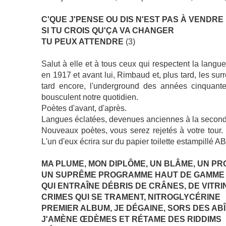
C'QUE J'PENSE OU DIS N'EST PAS À VENDRE
SI TU CROIS QU'ÇA VA CHANGER
TU PEUX ATTENDRE
(3)
Salut à elle et à tous ceux qui respectent la langu
en 1917 et avant lui, Rimbaud et, plus tard, les su
tard encore, l'underground des années cinquan
bousculent notre quotidien.
Poètes d'avant, d'après.
Langues éclatées, devenues anciennes à la secon
Nouveaux poètes, vous serez rejetés à votre tour
L'un d'eux écrira sur du papier toilette estampillé AB.
MA PLUME, MON DIPLÔME, UN BLÂME, UN P
UN SUPRÊME PROGRAMME HAUT DE GAMME 
QUI ENTRAÎNE DÉBRIS DE CRÂNES, DE VITRI
CRIMES QUI SE TRAMENT, NITROGLYCÉRINE
PREMIER ALBUM, JE DÉGAINE, SORS DES AB
J'AMÈNE ŒDÈMES ET RÉTAME DES RIDDIMS