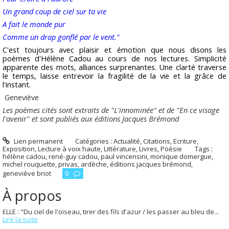
Un grand coup de ciel sur ta vie
A fait le monde pur
Comme un drap gonflé par le vent."
C'est toujours avec plaisir et émotion que nous disons les
poèmes d'Hélène Cadou au cours de nos lectures. Simplicité
apparente des mots, alliances surprenantes. Une clarté traverse
le temps, laisse entrevoir la fragilité de la vie et la grâce de
l'instant.
Geneviève
Les poèmes cités sont extraits de "L'innominée" et de "En ce visage
l'avenir" et sont publiés aux éditions Jacques Brémond
Lien permanent
Catégories :
Actualité
,
Citations
,
Ecriture
,
Exposition
,
Lecture à voix haute
,
Littérature
,
Livres
,
Poésie
Tags :
hélène cadou
,
rené-guy cadou
,
paul vincensini
,
monique domergue
,
michel rouquette
,
privas
,
ardèche
,
éditions jacques brémond
,
geneviève briot
0
À propos
ELLE : "Du ciel de l'oiseau, tirer des fils d'azur / les passer au bleu de...
Lire la suite