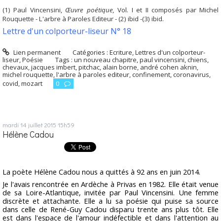
(1) Paul Vincensini,
Œuvre poétique,
Vol. I et II composés par Michel
Rouquette - L'arbre à Paroles Editeur - (2) ibid -(3) ibid.
Lettre d'un colporteur-liseur N° 18
Lien permanent
Catégories :
Ecriture
,
Lettres d'un colporteur-
liseur
,
Poésie
Tags :
un nouveau chapitre
,
paul vincensini
,
chiens
,
chevaux
,
jacques imbert
,
pitchac
,
alain borne
,
andré cohen aknin
,
michel rouquette
,
l'arbre à paroles editeur
,
confinement
,
coronavirus
,
covid
,
mozart
0
mardi 14
juillet 2015
15h59
Hélène Cadou
La poète Hélène Cadou nous a quittés à 92 ans en juin 2014.
Je l'avais rencontrée en Ardèche à Privas en 1982. Elle était venue
de sa Loire-Atlantique, invitée par Paul Vincensini. Une femme
discrète et attachante. Elle a lu sa poésie qui puise sa source
dans celle de René-Guy Cadou disparu trente ans plus tôt. Elle
est dans l'espace de l'amour indéfectible et dans l'attention au