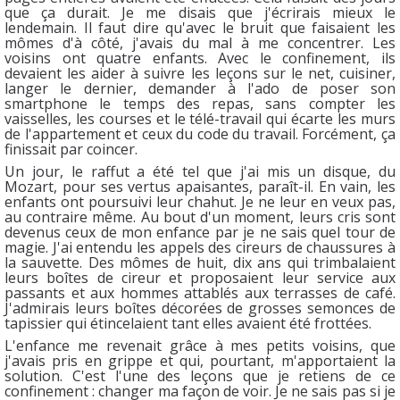
que ça durait. Je me disais que j'écrirais mieux le
lendemain. Il faut dire qu'avec le bruit que faisaient les
mômes d'à côté, j'avais du mal à me concentrer. Les
voisins ont quatre enfants. Avec le confinement, ils
devaient les aider à suivre les leçons sur le net, cuisiner,
langer le dernier, demander à l'ado de poser son
smartphone le temps des repas, sans compter les
vaisselles, les courses et le télé-travail qui écarte les murs
de l'appartement et ceux du code du travail. Forcément, ça
finissait par coincer.
Un jour, le raffut a été tel que j'ai mis un disque, du
Mozart, pour ses vertus apaisantes, paraît-il. En vain, les
enfants ont poursuivi leur chahut. Je ne leur en veux pas,
au contraire même. Au bout d'un moment, leurs cris sont
devenus ceux de mon enfance par je ne sais quel tour de
magie. J'ai entendu les appels des cireurs de chaussures à
la sauvette. Des mômes de huit, dix ans qui trimbalaient
leurs boîtes de cireur et proposaient leur service aux
passants et aux hommes attablés aux terrasses de café.
J'admirais leurs boîtes décorées de grosses semonces de
tapissier qui étincelaient tant elles avaient été frottées.
L'enfance me revenait grâce à mes petits voisins, que
j'avais pris en grippe et qui, pourtant, m'apportaient la
solution. C'est l'une des leçons que je retiens de ce
confinement : changer ma façon de voir. Je ne sais pas si je