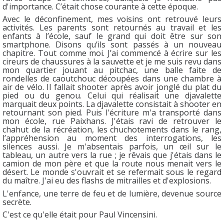
d'importance. C’était chose courante à cette époque.
Avec le déconfinement, mes voisins ont retrouvé leurs
activités. Les parents sont retournés au travail et les
enfants à l’école, sauf le grand qui doit être sur son
smartphone. Disons qu’ils sont passés à un nouveau
chapitre. Tout comme moi. J’ai commencé à écrire sur les
cireurs de chaussures à la sauvette et je me suis revu dans
mon quartier jouant au pitchac, une balle faite de
rondelles de caoutchouc découpées dans une chambre à
air de vélo. Il fallait shooter après avoir jonglé du plat du
pied ou du genou. Celui qui réalisait une djavalette
marquait deux points. La djavalette consistait à shooter en
retournant son pied. Puis l'écriture m'a transporté dans
mon école, rue Paixhans. J'étais ravi de retrouver le
chahut de la récréation, les chuchotements dans le rang,
l’appréhension au moment des interrogations, les
silences aussi. Je m'absentais parfois, un œil sur le
tableau, un autre vers la rue ; je rêvais que j'étais dans le
camion de mon père et que la route nous menait vers le
désert. Le monde s'ouvrait et se refermait sous le regard
du maître. J'ai eu des flashs de mitrailles et d'explosions.
L'enfance, une terre de feu et de lumière, devenue source
secrète.
C'est ce qu'elle était pour Paul Vincensini.