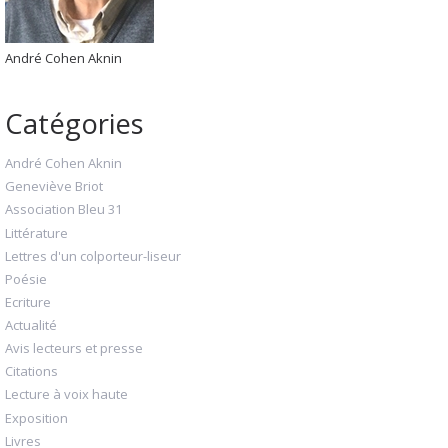
André Cohen Aknin
Catégories
André Cohen Aknin
Geneviève Briot
Association Bleu 31
Littérature
Lettres d'un colporteur-liseur
Poésie
Ecriture
Actualité
Avis lecteurs et presse
Citations
Lecture à voix haute
Exposition
Livres