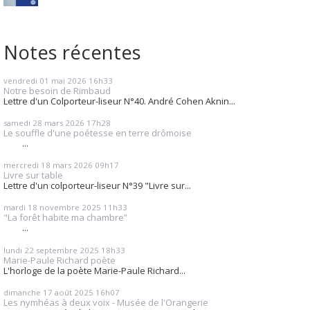
Notes récentes
vendredi 01
mai 2026
16h33
Notre besoin de Rimbaud
Lettre d'un Colporteur-liseur N°40. André Cohen Aknin...
samedi 28
mars 2026
17h28
Le souffle d'une poétesse en terre drômoise
...
mercredi 18
mars 2026
09h17
Livre sur table
Lettre d'un colporteur-liseur N°39 "Livre sur...
mardi 18
novembre 2025
11h33
"La forêt habite ma chambre”
...
lundi 22
septembre 2025
18h33
Marie-Paule Richard poète
L'horloge de la poète Marie-Paule Richard...
dimanche 17
août 2025
16h07
Les nymhéas à deux voix - Musée de l'Orangerie