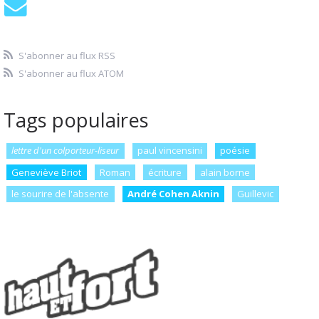
S'abonner au flux RSS
S'abonner au flux ATOM
Tags populaires
lettre d'un colporteur-liseur
paul vincensini
poésie
Geneviève Briot
Roman
écriture
alain borne
le sourire de l'absente
André Cohen Aknin
Guillevic