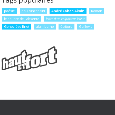
poésie
paul vincensini
André Cohen Aknin
Roman
le sourire de l'absente
lettre d'un colporteur-liseur
Geneviève Briot
alain borne
écriture
Guillevic