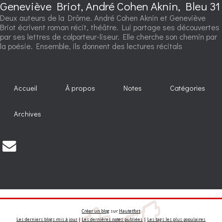
Geneviève Briot, André Cohen Aknin, Bleu 31
Deux auteurs de la Drôme. André Cohen Aknin et Geneviève
Briot écrivent roman récit, théâtre. Lui partage ses découvertes
par ses lettres de colporteur-liseur. Elle cherche son chemin par
la poésie. Ensemble, ils donnent des lectures récitals
Accueil
À propos
Notes
Catégories
Archives
Créer un blog
sur
Hautetfort
Les derniers blogs mis à jour
|
Les dernières notes publiées
|
Les tags les plus populaires