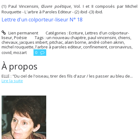
(1) Paul Vincensini,
Œuvre poétique,
Vol. I et II composés par Michel
Rouquette - L'arbre à Paroles Editeur - (2) ibid -(3) ibid.
Lettre d'un colporteur-liseur N° 18
Lien permanent
Catégories :
Ecriture
,
Lettres d'un colporteur-
liseur
,
Poésie
Tags :
un nouveau chapitre
,
paul vincensini
,
chiens
,
chevaux
,
jacques imbert
,
pitchac
,
alain borne
,
andré cohen aknin
,
michel rouquette
,
l'arbre à paroles editeur
,
confinement
,
coronavirus
,
covid
,
mozart
0
À propos
ELLE : "Du ciel de l'oiseau, tirer des fils d'azur / les passer au bleu de...
Lire la suite