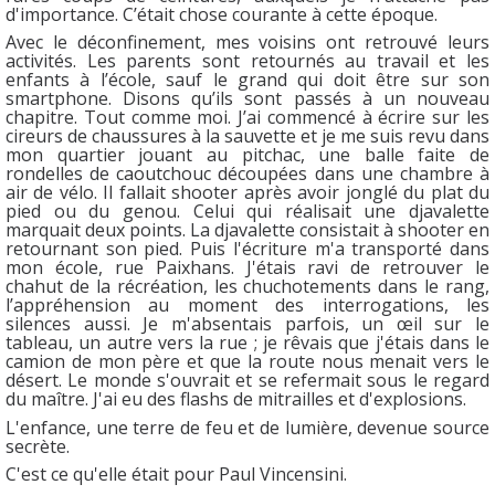
d'importance. C’était chose courante à cette époque.
Avec le déconfinement, mes voisins ont retrouvé leurs
activités. Les parents sont retournés au travail et les
enfants à l’école, sauf le grand qui doit être sur son
smartphone. Disons qu’ils sont passés à un nouveau
chapitre. Tout comme moi. J’ai commencé à écrire sur les
cireurs de chaussures à la sauvette et je me suis revu dans
mon quartier jouant au pitchac, une balle faite de
rondelles de caoutchouc découpées dans une chambre à
air de vélo. Il fallait shooter après avoir jonglé du plat du
pied ou du genou. Celui qui réalisait une djavalette
marquait deux points. La djavalette consistait à shooter en
retournant son pied. Puis l'écriture m'a transporté dans
mon école, rue Paixhans. J'étais ravi de retrouver le
chahut de la récréation, les chuchotements dans le rang,
l’appréhension au moment des interrogations, les
silences aussi. Je m'absentais parfois, un œil sur le
tableau, un autre vers la rue ; je rêvais que j'étais dans le
camion de mon père et que la route nous menait vers le
désert. Le monde s'ouvrait et se refermait sous le regard
du maître. J'ai eu des flashs de mitrailles et d'explosions.
L'enfance, une terre de feu et de lumière, devenue source
secrète.
C'est ce qu'elle était pour Paul Vincensini.