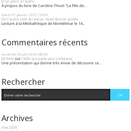
D'un père à l'autre
À propos du livre de Caroline Thivel "La fille de...
mardi 07
janvier 2025
11h58
De l'autre coté du miroir. Alain Borne, poète
Lecture à la Médiathèque de Montélimar le 14...
Commentaires récents
vendredi 30
juin 2023
08h34
Jérôme
sur
Celle qui parle aux corbeaux
Une présentation qui donne très envie de découvrir ce...
Rechercher
Archives
mai 2026