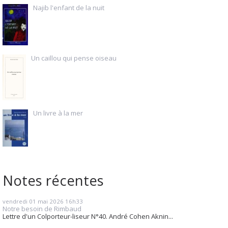
Najib l'enfant de la nuit
Un caillou qui pense oiseau
Un livre à la mer
Notes récentes
vendredi 01
mai 2026
16h33
Notre besoin de Rimbaud
Lettre d'un Colporteur-liseur N°40. André Cohen Aknin...