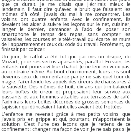
que ça durait. Je me disais que j'écrirais mieux le
lendemain. Il faut dire qu'avec le bruit que faisaient les
mômes d'à côté, j'avais du mal à me concentrer. Les
voisins ont quatre enfants. Avec le confinement, ils
devaient les aider à suivre les leçons sur le net, cuisiner,
langer le dernier, demander à l'ado de poser son
smartphone le temps des repas, sans compter les
vaisselles, les courses et le télé-travail qui écarte les murs
de l'appartement et ceux du code du travail. Forcément, ça
finissait par coincer.
Un jour, le raffut a été tel que j'ai mis un disque, du
Mozart, pour ses vertus apaisantes, paraît-il. En vain, les
enfants ont poursuivi leur chahut. Je ne leur en veux pas,
au contraire même. Au bout d'un moment, leurs cris sont
devenus ceux de mon enfance par je ne sais quel tour de
magie. J'ai entendu les appels des cireurs de chaussures à
la sauvette. Des mômes de huit, dix ans qui trimbalaient
leurs boîtes de cireur et proposaient leur service aux
passants et aux hommes attablés aux terrasses de café.
J'admirais leurs boîtes décorées de grosses semonces de
tapissier qui étincelaient tant elles avaient été frottées.
L'enfance me revenait grâce à mes petits voisins, que
j'avais pris en grippe et qui, pourtant, m'apportaient la
solution. C'est l'une des leçons que je retiens de ce
confinement : changer ma façon de voir. Je ne sais pas si je