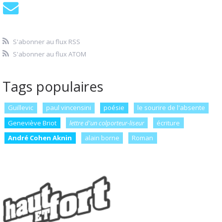
S'abonner au flux RSS
S'abonner au flux ATOM
Tags populaires
Guillevic
paul vincensini
poésie
le sourire de l'absente
Geneviève Briot
lettre d'un colporteur-liseur
écriture
André Cohen Aknin
alain borne
Roman