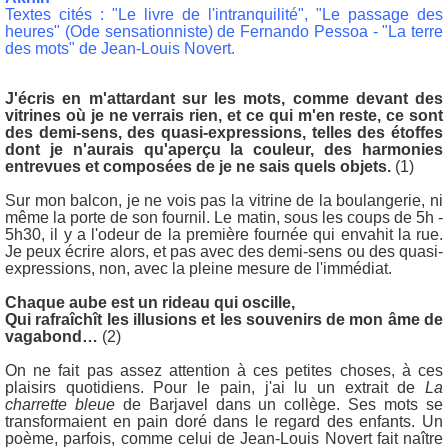
Te
xtes cités : "Le livre de l'intranquilité", "Le passage des
heures" (Ode sensationniste) de Fernando Pessoa - "La terre
des mots" de Jean-Louis Novert.
J'écris en m'attardant sur les mots, comme devant des
vitrines où je ne verrais rien, et ce qui m'en reste, ce sont
des demi-sens, des quasi-expressions, telles des étoffes
dont je n'aurais qu'aperçu la couleur, des harmonies
entrevues et composées de je ne sais quels objets.
(1)
Sur mon balcon, je ne vois pas la vitrine de la boulangerie, ni
même la porte de son fournil. Le matin, sous les coups de 5h -
5h30, il y a l'odeur de la première fournée qui envahit la rue.
Je peux écrire alors, et pas avec des demi-sens ou des quasi-
expressions, non, avec la pleine mesure de l'immédiat.
Chaque aube est un rideau qui oscille,
Qui rafraîchît les illusions et les souvenirs de mon âme de
vagabond…
(2)
On ne fait pas assez attention à ces petites choses, à ces
plaisirs quotidiens. Pour le pain, j'ai lu un extrait de
La
charrette bleue
de Barjavel dans un collège. Ses mots se
transformaient en pain doré dans le regard des enfants. Un
poème, parfois, comme celui de Jean-Louis Novert fait naître