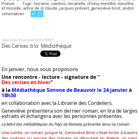
Poésie
Tags :
lorraine
,
saintois
,
mirabelle
,
choloy-menillot
,
meurthe
et moselle
,
arbre de st claude
,
jacques prévert
,
geneviève briot
,
andré
cohenaknin
0
mercredi 16
janvier 2013
15h21
Des Cerises à la Médiathèque
En janvier, nous vous proposons
Une rencontre - lecture - signature de "
Des cerises en hiver
"
à la
Médiathèque Simone de Beauvoir le 24 janvier à
18h30
en collaboration avec la Librairie des Cordeliers.
Geneviève présentera son dernier roman, en lira de larges
extraits et échangera avec les personnes présentes.
La lettre des médiathèques du Pays de Romans
présente ainsi ce roman :
Une soirée, un roman. Jusque là, Geneviève Briot s'était livrée à travers
des poésies ou encore des romans se déroulant en Algérie, un pays