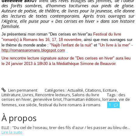
Geneviève BRIOT
vient des rêves étouffés des femmes, de l'odeur
des forêts sombres, d'hommes taciturnes aux pieds de glaise.
Auteure de poésie, de théâtre, de livres pour la jeunesse, elle donne
des lectures de textes contemporains. Après trois ouvrages sur
l'Algérie, elle puise pour « Des cerises en hiver » dans son histoire
familiale.
Je présenterai mon roman "Des cerises en hiver"au
Festival du livre
"roman(s) à Romans les 16, 17, 18 novembre,
ainsi que mes ouvrages sur
le thème du monde arabe :
"Najib l'enfant de la nuit"
et
"Un livre à la mer" -
http://romansaromans.blogspot.com
Une rencontre lecture signature autour de "Des cerises en hiver" aura lieu
le 24 janvier 2013 à 18h30 à la Médiathèque Simone de Beauvoir.
Lien permanent
Catégories :
Actualité
,
Citations
,
Ecriture
,
Littérature
,
Livres
,
Rencontre lecteurs
,
Salons du livre
Tags :
des
cerises en hiver
,
geneviève briot
,
l'harmattan éditions
,
lorraine
,
vie de
femmes
,
xxe siècle
,
festival du livre romans à romans
1
À propos
ELLE : "Du ciel de l'oiseau, tirer des fils d'azur / les passer au bleu de...
Lire la suite