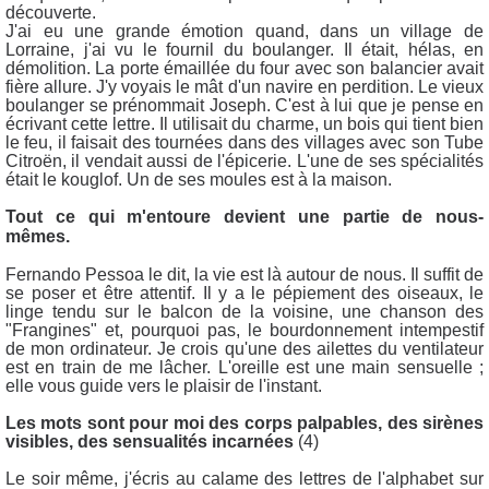
découverte.
J'ai eu une grande émotion quand, dans un village de
Lorraine, j'ai vu le fournil du boulanger. Il était, hélas, en
démolition. La porte émaillée du four avec son balancier avait
fière allure. J'y voyais le mât d'un navire en perdition. Le vieux
boulanger se prénommait Joseph. C'est à lui que je pense en
écrivant cette lettre. Il utilisait du charme, un bois qui tient bien
le feu, il faisait des tournées dans des villages avec son Tube
Citroën, il vendait aussi de l'épicerie. L'une de ses spécialités
était le kouglof. Un de ses moules est à la maison.
Tout ce qui m'entoure devient une partie de nous-
mêmes.
Fernando Pessoa le dit, la vie est là autour de nous. Il suffit de
se poser et être attentif. Il y a le pépiement des oiseaux, le
linge tendu sur le balcon de la voisine, une chanson des
"Frangines" et, pourquoi pas, le bourdonnement intempestif
de mon ordinateur. Je crois qu'une des ailettes du ventilateur
est en train de me lâcher. L'oreille est une main sensuelle ;
elle vous guide vers le plaisir de l'instant.
Les mots sont pour moi des corps palpables, des sirènes
visibles, des sensualités incarnées
(4)
Le soir même, j'écris au calame des lettres de l'alphabet sur