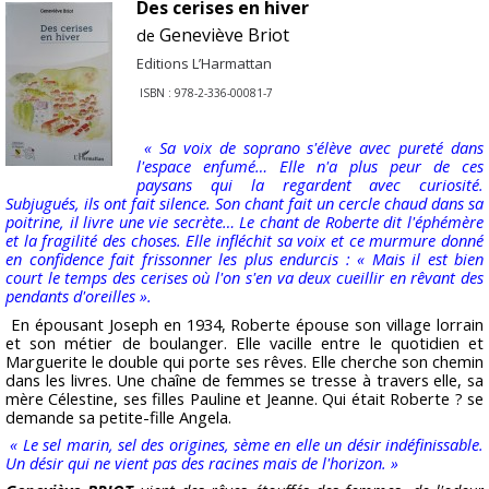
Des cerises en hiver
Geneviève Briot
de
Editions L’Harmattan
ISBN : 978-2-336-00081-7
« Sa voix de soprano s'élève avec pureté dans
l'espace enfumé… Elle n'a plus peur de ces
paysans qui la regardent avec curiosité.
Subjugués, ils ont fait silence. Son chant fait un cercle chaud dans sa
poitrine, il livre une vie secrète… Le chant de Roberte dit l'éphémère
et la fragilité des choses. Elle infléchit sa voix et ce murmure donné
en confidence fait frissonner les plus endurcis : « Mais il est bien
court le temps des cerises où l'on s'en va deux cueillir en rêvant des
pendants d'oreilles ».
En épousant Joseph en 1934, Roberte épouse son village lorrain
et son métier de boulanger. Elle vacille entre le quotidien et
Marguerite le double qui porte ses rêves. Elle cherche son chemin
dans les livres. Une chaîne de femmes se tresse à travers elle, sa
mère Célestine, ses filles Pauline et Jeanne. Qui était Roberte ? se
demande sa petite-fille Angela.
« Le sel marin, sel des origines, sème en elle un désir indéfinissable.
Un désir qui ne vient pas des racines mais de l'horizon. »