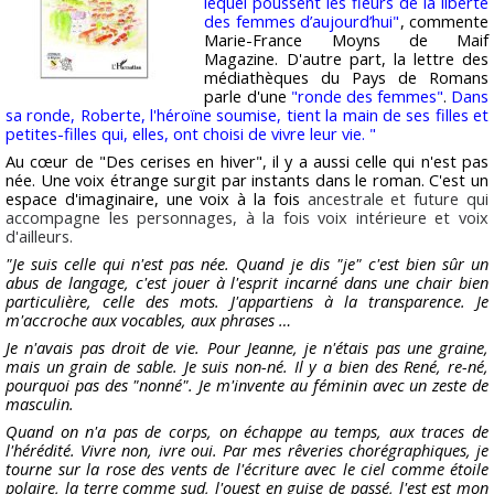
lequel poussent les fleurs de la liberté
des femmes d’aujourd’hui"
, commente
Marie-France Moyns de Maif
Magazine. D'autre part, la lettre des
médiathèques du Pays de Romans
parle d'une
"ronde des femmes"
.
Dans
sa ronde, Roberte, l'héroïne soumise, tient la main de ses filles et
petites-filles qui, elles, ont choisi de vivre leur vie. "
Au cœur de "Des cerises en hiver", il y a aussi celle qui n'est pas
née. Une voix étrange surgit par instants dans le roman. C'est un
espace d'imaginaire, une voix à la fois
ancestrale et future qui
accompagne les personnages, à la fois voix intérieure et voix
d'ailleurs.
"Je suis celle qui n'est pas née. Quand je dis "je" c'est bien sûr un
abus de langage, c'est jouer à l'esprit incarné dans une chair bien
particulière, celle des mots. J'appartiens à la transparence. Je
m'accroche aux vocables, aux phrases …
Je n'avais pas droit de vie. Pour Jeanne, je n'étais pas une graine,
mais un grain de sable. Je suis non-né. Il y a bien des René, re-né,
pourquoi pas des "nonné". Je m'invente au féminin avec un zeste de
masculin.
Quand on n'a pas de corps, on échappe au temps, aux traces de
l'hérédité. Vivre non, ivre oui. Par mes rêveries chorégraphiques, je
tourne sur la rose des vents de l'écriture avec le ciel comme étoile
polaire, la terre comme sud, l'ouest en guise de passé, l'est est mon