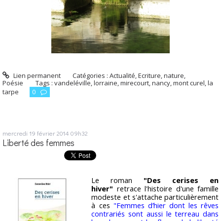
Lien permanent
Catégories :
Actualité
,
Ecriture
,
nature
,
Poésie
Tags :
vandeléville
,
lorraine
,
mirecourt
,
nancy
,
mont curel
,
la
tarpe
0
mercredi 19
février 2014
09h32
Liberté des femmes
Le roman
"Des cerises en
hiver"
retrace l'histoire d'une famille
modeste et s'attache particulièrement
à ces
"Femmes d’hier dont les rêves
contrariés sont aussi le terreau dans