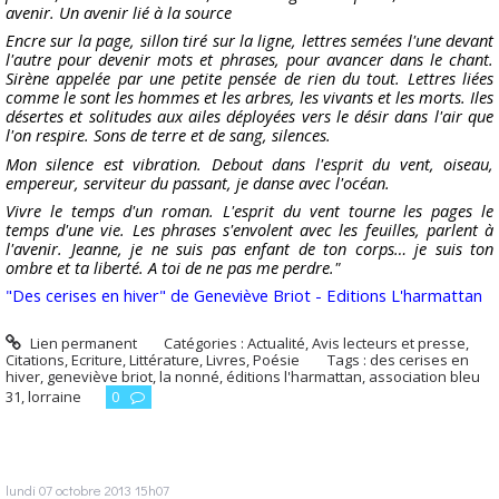
avenir. Un avenir lié à la source
Encre sur la page, sillon tiré sur la ligne, lettres semées l'une devant
l'autre pour devenir mots et phrases, pour avancer dans le chant.
Sirène appelée par une petite pensée de rien du tout. Lettres liées
comme le sont les hommes et les arbres, les vivants et les morts. Iles
désertes et solitudes aux ailes déployées vers le désir dans l'air que
l'on respire. Sons de terre et de sang, silences.
Mon silence est vibration. Debout dans l'esprit du vent, oiseau,
empereur, serviteur du passant, je danse avec l'océan.
Vivre le temps d'un roman. L'esprit du vent tourne les pages le
temps d'une vie. Les phrases s'envolent avec les feuilles, parlent à
l'avenir. Jeanne, je ne suis pas enfant de ton corps… je suis ton
ombre et ta liberté. A toi de ne pas me perdre."
"Des cerises en hiver" de Geneviève Briot - Editions L'harmattan
Lien permanent
Catégories :
Actualité
,
Avis lecteurs et presse
,
Citations
,
Ecriture
,
Littérature
,
Livres
,
Poésie
Tags :
des cerises en
hiver
,
geneviève briot
,
la nonné
,
éditions l'harmattan
,
association bleu
31
,
lorraine
0
lundi 07
octobre 2013
15h07