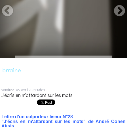
lorraine
vendredi 09
avril 2021
10h11
J'écris en m'attardant sur les mots
Lettre d'un colporteur-liseur N°28
"J'écris en m'attardant sur les mots" de André Cohen
Aknin