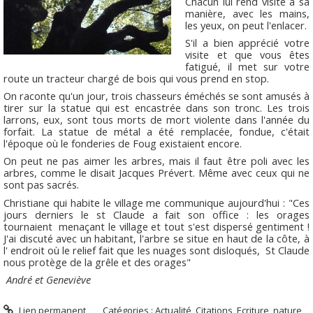
Chacun lui rend visite à sa
manière, avec les mains,
les yeux, on peut l'enlacer.
S'il a bien apprécié votre
visite et que vous êtes
fatigué, il met sur votre
route un tracteur chargé de bois qui vous prend en stop.
On raconte qu'un jour, trois chasseurs éméchés se sont amusés à
tirer sur la statue qui est encastrée dans son tronc. Les trois
larrons, eux, sont tous morts de mort violente dans l'année du
forfait. La statue de métal a été remplacée, fondue, c'était
l'époque où le fonderies de Foug existaient encore.
On peut ne pas aimer les arbres, mais il faut être poli avec les
arbres, comme le disait Jacques Prévert. Même avec ceux qui ne
sont pas sacrés.
Christiane qui habite le village me communique aujourd'hui : "Ces
jours derniers le st Claude a fait son office : les orages
tournaient menaçant le village et tout s'est dispersé gentiment !
J'ai discuté avec un habitant, l'arbre se situe en haut de la côte, à
l' endroit où le relief fait que les nuages sont disloqués,
St Claude
nous protège de la grêle et des orages"
André et Geneviève
Lien permanent
Catégories :
Actualité
,
Citations
,
Ecriture
,
nature
,