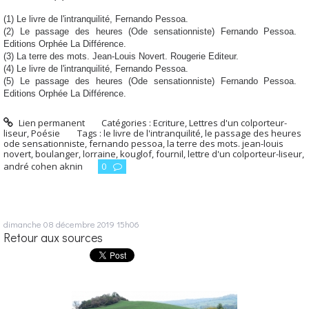
(1) Le livre de l'intranquilité, Fernando Pessoa.
(2) Le passage des heures (Ode sensationniste) Fernando Pessoa.
Editions Orphée La Différence.
(3) La terre des mots. Jean-Louis Novert. Rougerie Editeur.
(4) Le livre de l'intranquilité, Fernando Pessoa.
(5) Le passage des heures (Ode sensationniste) Fernando Pessoa.
Editions Orphée La Différence.
Lien permanent
Catégories :
Ecriture
,
Lettres d'un colporteur-
liseur
,
Poésie
Tags :
le livre de l'intranquilité
,
le passage des heures
ode sensationniste
,
fernando pessoa
,
la terre des mots. jean-louis
novert
,
boulanger
,
lorraine
,
kouglof
,
fournil
,
lettre d'un colporteur-liseur
,
andré cohen aknin
0
dimanche 08
décembre 2019
15h06
Retour aux sources