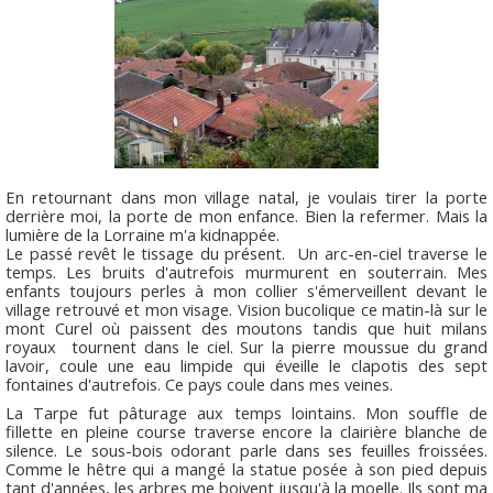
En retournant dans mon village natal, je voulais tirer la porte
derrière moi, la porte de mon enfance. Bien la refermer. Mais la
lumière de la Lorraine m'a kidnappée.
Le passé revêt le tissage du présent. Un arc-en-ciel traverse le
temps. Les bruits d'autrefois murmurent en souterrain. Mes
enfants toujours perles à mon collier s'émerveillent devant le
village retrouvé et mon visage. Vision bucolique ce matin-là sur le
mont Curel où paissent des moutons tandis que huit milans
royaux tournent dans le ciel. Sur la pierre moussue du grand
lavoir, coule une eau limpide qui éveille le clapotis des sept
fontaines d'autrefois. Ce pays coule dans mes veines.
La Tarpe fut pâturage aux temps lointains. Mon souffle de
fillette en pleine course traverse encore la clairière blanche de
silence. Le sous-bois odorant parle dans ses feuilles froissées.
Comme le hêtre qui a mangé la statue posée à son pied depuis
tant d'années, les arbres me boivent jusqu'à la moelle. Ils sont ma