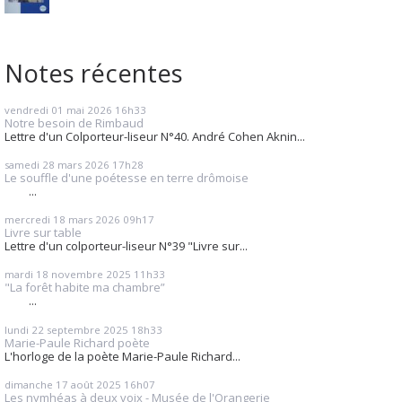
Notes récentes
vendredi 01
mai 2026
16h33
Notre besoin de Rimbaud
Lettre d'un Colporteur-liseur N°40. André Cohen Aknin...
samedi 28
mars 2026
17h28
Le souffle d'une poétesse en terre drômoise
...
mercredi 18
mars 2026
09h17
Livre sur table
Lettre d'un colporteur-liseur N°39 "Livre sur...
mardi 18
novembre 2025
11h33
"La forêt habite ma chambre”
...
lundi 22
septembre 2025
18h33
Marie-Paule Richard poète
L'horloge de la poète Marie-Paule Richard...
dimanche 17
août 2025
16h07
Les nymhéas à deux voix - Musée de l'Orangerie