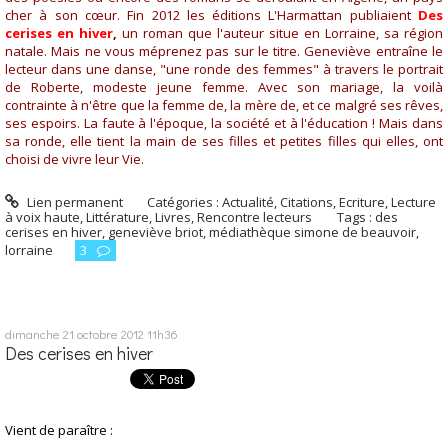
cher à son cœur. Fin 2012 les éditions L'Harmattan publiaient
Des
cerises en hiver
,
un roman que l'auteur situe en Lorraine, sa région
natale. Mais ne vous méprenez pas sur le titre. Geneviève entraîne le
lecteur dans une danse, "une ronde des femmes" à travers le portrait
de Roberte, modeste jeune femme. Avec son mariage, la voilà
contrainte à n'être que la femme de, la mère de, et ce malgré ses rêves,
ses espoirs. La faute à l'époque, la société et à l'éducation ! Mais dans
sa ronde, elle tient la main de ses filles et petites filles qui elles, ont
choisi de vivre leur Vie.
Lien permanent
Catégories :
Actualité
,
Citations
,
Ecriture
,
Lecture
à voix haute
,
Littérature
,
Livres
,
Rencontre lecteurs
Tags :
des
cerises en hiver
,
geneviève briot
,
médiathèque simone de beauvoir
,
lorraine
3
dimanche 21
octobre 2012
11h36
Des cerises en hiver
Vient de paraître :