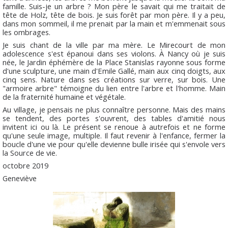
famille. Suis-je un arbre ? Mon père le savait qui me traitait de
tête de Holz, tête de bois. Je suis forêt par mon père. Il y a peu,
dans mon sommeil, il me prenait par la main et m'emmenait sous
les ombrages.
Je suis chant de la ville par ma mère. Le Mirecourt de mon
adolescence s'est épanoui dans ses violons. À Nancy où je suis
née, le Jardin éphémère de la Place Stanislas rayonne sous forme
d'une sculpture, une main d'Emile Gallé, main aux cinq doigts, aux
cinq sens. Nature dans ses créations sur verre, sur bois. Une
"armoire arbre" témoigne du lien entre l'arbre et l'homme. Main
de la fraternité humaine et végétale.
Au village, je pensais ne plus connaître personne. Mais des mains
se tendent, des portes s'ouvrent, des tables d'amitié nous
invitent ici ou là. Le présent se renoue à autrefois et ne forme
qu'une seule image, multiple. Il faut revenir à l'enfance, fermer la
boucle d'une vie pour qu'elle devienne bulle irisée qui s'envole vers
la Source de vie.
octobre 2019
Geneviève