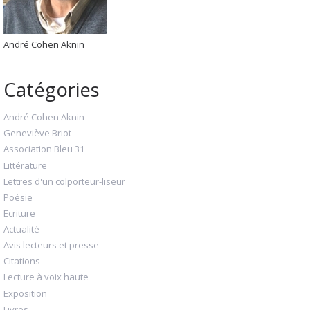
André Cohen Aknin
Catégories
André Cohen Aknin
Geneviève Briot
Association Bleu 31
Littérature
Lettres d'un colporteur-liseur
Poésie
Ecriture
Actualité
Avis lecteurs et presse
Citations
Lecture à voix haute
Exposition
Livres