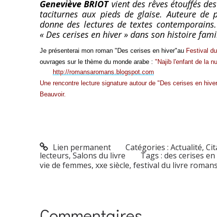
Geneviève BRIOT
vient des rêves étouffés d
taciturnes aux pieds de glaise. Auteure de p
donne des lectures de textes contemporains. 
« Des cerises en hiver » dans son histoire famil
Je présenterai mon roman "Des cerises en hiver"au
Festival du
ouvrages sur le thème du monde arabe :
"Najib l'enfant de la nu
http://romansaromans.blogspot.com
Une rencontre lecture signature autour de "Des cerises en hive
Beauvoir.
Lien permanent
Catégories :
Actualité
,
Cit
lecteurs
,
Salons du livre
Tags :
des cerises en
vie de femmes
,
xxe siècle
,
festival du livre roma
Commentaires