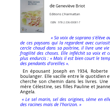
de
Geneviève Briot
Editions L’Harmattan
ISBN : 978-2-336-00081-7
« Sa voix de soprano s'élève a
de ces paysans qui la regardent avec curiosité
cercle chaud dans sa poitrine, il livre une v
fragilité des choses. Elle infléchit sa voix e
plus endurcis : « Mais il est bien court le tem
des pendants d'oreilles ».
En épousant Joseph en 1934, Roberte 
boulanger. Elle vacille entre le quotidien 
cherche son chemin dans les livres. Une 
mère Célestine, ses filles Pauline et Jeann
Angela.
« Le sel marin, sel des origines, sème en ell
des racines mais de l'horizon. »