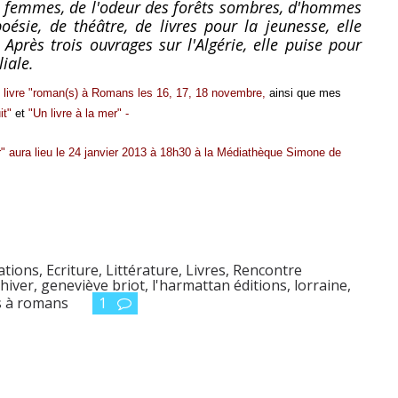
es femmes, de l'odeur des forêts sombres, d'hommes
oésie, de théâtre, de livres pour la jeunesse, elle
Après trois ouvrages sur l'Algérie, elle puise pour
iale.
 livre "roman(s) à Romans les 16, 17, 18 novembre,
ainsi que mes
it"
et
"Un livre à la mer" -
r" aura lieu le 24 janvier 2013 à 18h30 à la Médiathèque Simone de
ations
,
Ecriture
,
Littérature
,
Livres
,
Rencontre
 hiver
,
geneviève briot
,
l'harmattan éditions
,
lorraine
,
ns à romans
1