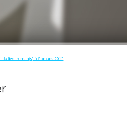
al du livre roman(s) à Romans 2012
er