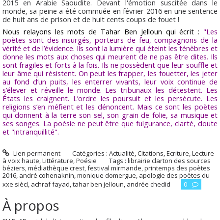
2015 en Arabie Saoudite. Devant l'émotion suscitée dans le
monde, sa peine a été commuée en février 2016 en une sentence
de huit ans de prison et de huit cents coups de fouet !
Nous relayons les mots de Tahar Ben Jelloun qui écrit :
"Les
poètes sont des insurgés, porteurs de feu, compagnons de la
vérité et de l’évidence. Ils sont la lumière qui éteint les ténèbres et
donne les mots aux choses qui meurent de ne pas être dites. Ils
sont fragiles et forts à la fois. Ils ne possèdent que leur souffle et
leur âme qui résistent. On peut les frapper, les fouetter, les jeter
au fond d’un puits, les enterrer vivants, leur voix continue de
s’élever et réveille le monde. Les tribunaux les détestent. Les
États les craignent. L’ordre les poursuit et les persécute. Les
religions s’en méfient et les dénoncent. Mais ce sont les poètes
qui donnent à la terre son sel, son grain de folie, sa musique et
ses songes. La poésie ne peut être que fulgurance, clarté, doute
et "intranquillité".
Lien permanent
Catégories :
Actualité
,
Citations
,
Ecriture
,
Lecture
à voix haute
,
Littérature
,
Poésie
Tags :
librairie clarton des sources
béziers
,
médiathèque crest
,
festival mirmande
,
printemps des poètes
2016
,
andré cohenaknin
,
monique domergue
,
apologie des poètes du
xxe siècl
,
achraf fayad
,
tahar ben jelloun
,
andrée chedid
0
À propos