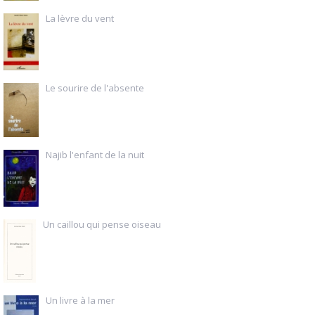
La lèvre du vent
Le sourire de l'absente
Najib l'enfant de la nuit
Un caillou qui pense oiseau
Un livre à la mer