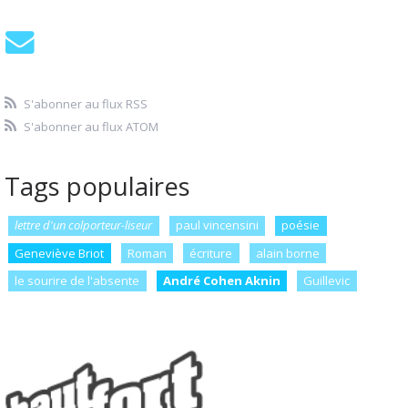
S'abonner au flux RSS
S'abonner au flux ATOM
Tags populaires
lettre d'un colporteur-liseur
paul vincensini
poésie
Geneviève Briot
Roman
écriture
alain borne
le sourire de l'absente
André Cohen Aknin
Guillevic