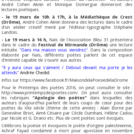
André Cohen Aknin et Monique Domergue donneront des
lectures poétiques.
- le 19 mars de 10h à 17h, à la Médiathèque de Crest
(Drôme)
, André Cohen Aknin donnera des lectures dans le cadre
d'un atelier créatif mené par l'éditeur-typographe Stéphane
Landois.
- Le 19 mars à 16 h,
Naïs de l'Association Bleu 31 présentera
dans le cadre du
Festival de Mirmande (Drôme)
une lecture
intitulée
"Dans ma maison vous viendrez"
. Dans la composition
élaborée par Naïs, différents poètes parlent de cet espace
d'intimité capable de s'ouvrir aux autres.
"Il y aura ceux qui s'aiment / Debout devant ma porte je les
attends"
Andrée Chedid
Infos sur https://www.facebook.fr/MaisondelaPoesiedelaDrome
Pour le Printemps des poètes 2016, on peut consulter le site :
http://www.printempsdespoetes.com/. On peut aussi consulter
les rubriques
"Apologie des poètes"
dans lesquelles des
auteurs d'aujourd'hui parlent de leurs coups de cœur pour des
poètes du XXe siècle (thème de cette année) : Alain Borne par
Geneviève Briot, Aimé Césaire par Cécile Oumhani, Hélène Cadou
par Nicole et G. Drano etc. Plus de cent poètes sont évoqués.
Célébrons la poésie et évoquons le poète d'origine palestinienne,
Achraf Fayad condamné à mort pour apostasie en novembre