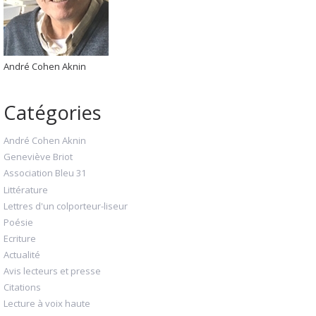
André Cohen Aknin
Catégories
André Cohen Aknin
Geneviève Briot
Association Bleu 31
Littérature
Lettres d'un colporteur-liseur
Poésie
Ecriture
Actualité
Avis lecteurs et presse
Citations
Lecture à voix haute