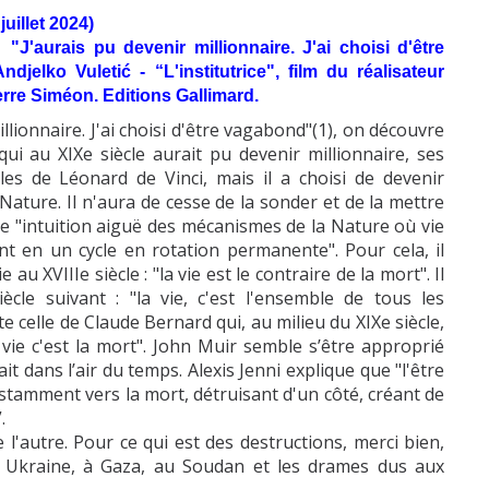
uillet 2024)
"J'aurais pu devenir millionnaire. J'ai choisi d'être
jelko Vuletić - “L'institutrice", film du réalisateur
erre Siméon. Editions Gallimard.
illionnaire. J'ai choisi d'être vagabond"(1), on découvre
i au XIXe siècle aurait pu devenir millionnaire, ses
es de Léonard de Vinci, mais il a choisi de devenir
ture. Il n'aura de cesse de la sonder et de la mettre
une "intuition aiguë des mécanismes de la Nature où vie
nt en un cycle en rotation permanente". Pour cela, il
u XVIIIe siècle : "la vie est le contraire de la mort". Il
ècle suivant : "la vie, c'est l'ensemble de tous les
e celle de Claude Bernard qui, au milieu du XIXe siècle,
 vie c'est la mort". John Muir semble s’être approprié
it dans l’air du temps. Alexis Jenni explique que "l'être
stamment vers la mort, détruisant d'un côté, créant de
”.
autre. Pour ce qui est des destructions, merci bien,
 Ukraine, à Gaza, au Soudan et les drames dus aux