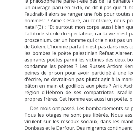
la philosophe ne parle-t-elle pas de "la banalit
un ouvrage paru en 1616, ne dit-il pas que "L'
Faudrait-il alors se ranger une fois pour toutes
hommes" ? Aimé Césaire, au contraire, nous pous
natal”(3) : "Et surtout mon corps aussi bien 
l'attitude stérile du spectateur, car la vie n'es
proscenium, car un homme qui crie n'est pas un o
de Golem. L'homme parfait n'est pas dans mes cor
les bombes le poète palestinien Refaat Alaree
aspirants poètes parmi les victimes des deux b
condamne les poètes ? Les Russes Artiom Ker
peines de prison pour avoir participé à une le
d'écrire, ne devrait-on pas plutôt agir à la man
bâton en main et godillots aux pieds ? Arik Asc
région d'Hébron de ses compatriotes israélien
propres frères. Cet homme est aussi un poète, p
Des mois ont passé. Les bombardements se po
Tous les otages ne sont pas libérés. Nous ass
virulent sur les réseaux sociaux, dans les man
Donbass et le Darfour. Des migrants continuent 