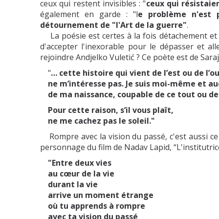
ceux qui restent invisibles : "
ceux qui résistaien
également en garde : "l
e problème n'est p
détournement de "l'Art de la guerre"
.
La poésie est certes à la fois détachement et e
d'accepter l'inexorable pour le dépasser et al
rejoindre Andjelko Vuletić ? Ce poète est de Saraj
"
… cette histoire qui vient de l’est ou de l’o
ne m’intéresse pas. Je suis moi-même et auc
de ma naissance, coupable de ce tout ou de 
Pour cette raison, s’il vous plaît,
ne me cachez pas le soleil."
Rompre avec la vision du passé, c'est aussi ce
personnage du film de Nadav Lapid, “L'institutrice
"Entre deux vies
au cœur de la vie
durant la vie
arrive un moment étrange
où tu apprends à rompre
avec ta vision du passé