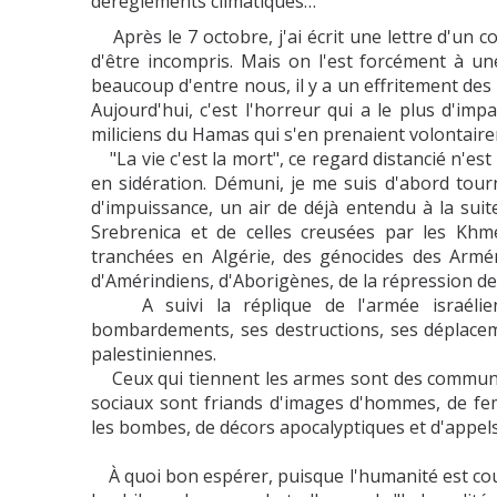
dérèglements climatiques…
Après le 7 octobre, j'ai écrit une lettre d'un co
d'être incompris. Mais on l'est forcément à un
beaucoup d'entre nous, il y a un effritement des
Aujourd'hui, c'est l'horreur qui a le plus d'im
miliciens du Hamas qui s'en prenaient volontairem
"La vie c'est la mort", ce regard distancié n'est
en sidération. Démuni, je me suis d'abord tourn
d'impuissance, un air de déjà entendu à la sui
Srebrenica et de celles creusées par les Kh
tranchées en Algérie, des génocides des Armén
d'Amérindiens, d'Aborigènes, de la répression d
A suivi la réplique de l'armée israélien
bombardements, ses destructions, ses déplacemen
palestiniennes.
Ceux qui tiennent les armes sont des communican
sociaux sont friands d'images d'hommes, de fem
les bombes, de décors apocalyptiques et d'appels
À quoi bon espérer, puisque l'humanité est co