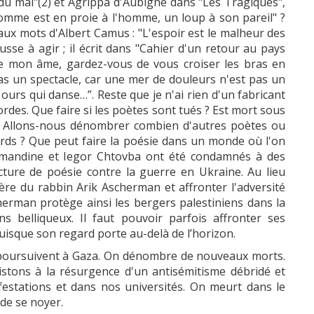
é du mal"(2) et Agrippa d'Aubigné dans "Les Tragiques",
homme est en proie à l'homme, un loup à son pareil" ?
 aux mots d'Albert Camus : "L'espoir est le malheur des
se à agir ; il écrit dans "Cahier d'un retour au pays
que mon âme, gardez-vous de vous croiser les bras en
t pas un spectacle, car une mer de douleurs n'est pas un
urs qui danse…”. Reste que je n'ai rien d'un fabricant
des. Que faire si les poètes sont tués ? Est mort sous
r. Allons-nous dénombrer combien d'autres poètes ou
ords ? Que peut faire la poésie dans un monde où l'on
mandine et Iegor Chtovba ont été condamnés à des
cture de poésie contre la guerre en Ukraine. Au lieu
ière du rabbin Arik Ascherman et affronter l'adversité
herman protège ainsi les bergers palestiniens dans la
s belliqueux. Il faut pouvoir parfois affronter ses
uisque son regard porte au-delà de l’horizon.
ursuivent à Gaza. On dénombre de nouveaux morts.
istons à la résurgence d'un antisémitisme débridé et
ifestations et dans nos universités. On meurt dans le
de se noyer.