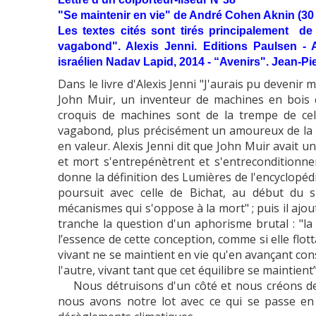
"Se maintenir en vie" de André Cohen Aknin (30 j
Les textes cités sont tirés principalement de 
vagabond". Alexis Jenni. Editions Paulsen - And
israélien Nadav Lapid, 2014 - “Avenirs". Jean-Pi
Dans le livre d'Alexis Jenni "J'aurais pu devenir m
John Muir, un inventeur de machines en bois qu
croquis de machines sont de la trempe de cell
vagabond, plus précisément un amoureux de la Na
en valeur. Alexis Jenni dit que John Muir avait 
et mort s'entrepénètrent et s'entreconditionne
donne la définition des Lumières de l'encyclopédie a
poursuit avec celle de Bichat, au début du si
mécanismes qui s'oppose à la mort" ; puis il ajout
tranche la question d'un aphorisme brutal : "la
l’essence de cette conception, comme si elle flotta
vivant ne se maintient en vie qu'en avançant con
l'autre, vivant tant que cet équilibre se maintient
Nous détruisons d'un côté et nous créons de l'
nous avons notre lot avec ce qui se passe en