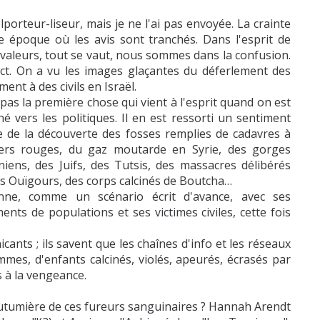
lporteur-liseur, mais je ne l'ai pas envoyée. La crainte
e époque où les avis sont tranchés. Dans l'esprit de
 valeurs, tout se vaut, nous sommes dans la confusion.
pact. On a vu les images glaçantes du déferlement des
ent à des civils en Israël.
 pas la première chose qui vient à l'esprit quand on est
é vers les politiques. Il en est ressorti un sentiment
te de la découverte des fosses remplies de cadavres à
mers rouges, du gaz moutarde en Syrie, des gorges
iens, des Juifs, des Tutsis, des massacres délibérés
es Ouïgours, des corps calcinés de Boutcha…
ne, comme un scénario écrit d'avance, avec ses
ts de populations et ses victimes civiles, cette fois
ts ; ils savent que les chaînes d'info et les réseaux
mes, d'enfants calcinés, violés, apeurés, écrasés par
 à la vengeance.
utumière de ces fureurs sanguinaires ? Hannah Arendt