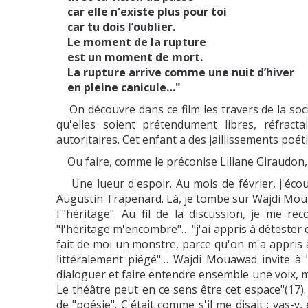
car elle n'existe plus pour toi
car tu dois l’oublier.
Le moment de la rupture
est un moment de mort.
La rupture arrive comme une nuit d’hiver
en pleine canicule…"
On découvre dans ce film les travers de la soci
qu'elles soient prétendument libres, réfrac
autoritaires. Cet enfant a des jaillissements p
Ou faire, comme le préconise Liliane Giraudon, r
Une lueur d'espoir. Au mois de février, j'écou
Augustin Trapenard. Là, je tombe sur Wajdi Mouaw
l'"héritage". Au fil de la discussion, je me r
"l'héritage m'encombre"… "j'ai appris à détester
fait de moi un monstre, parce qu'on m'a appris à 
littéralement piégé"… Wajdi Mouawad invite à
dialoguer et faire entendre ensemble une voix, mê
Le théâtre peut en ce sens être cet espace"(17).
de "poésie". C'était comme s'il me disait : vas-y,