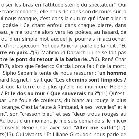
ser les bras en l'attitude stérile du spectateur". Oui
transcendance ; elle nous dit dans son discours sur la
ui nous manque, c'est dans la culture qu'il faut aller la
a poésie ! Ce chant enfoui dans chaque pierre, dans
au. Je me tourne alors vers les poètes, au hasard, de
 ou d'un simple mot auquel je pourrais m'accrocher.
, d'introspection. Yehuda Amichaï parle de la nuit : "
Et
rre en paix…
"(5). Mahmoud Darwich lui ne se fait pas
tre le pont du retour à la barbarie…
"(6). René Char
!
"(7), alors que Federico Garcia Lorca fait fi de la mort :
). Sipho Sepamla tente de nous rassurer : "
un homme
hard Rognet, il sait que "
Les chemins sont limpides /
st que la terre crie plus qu'elle ne murmure. Hélène
 / Et le dos au mur / Que sauverais-tu ?
"(11) Qu'est-
par une foule de couleurs, du blanc au rouge le plus
 l'orange. C'est la faute à Rimbaud, à ses "voyelles" et à
ent", son "cresson bleu" et ses "deux trous rouges au
e. Au bout d'un moment, je me suis demandé si le mieux
 conseille René Char avec son "
Aller me suffit"
(12).
s(13). Oui vivants ! Et Liliane Giraudon nous parle de