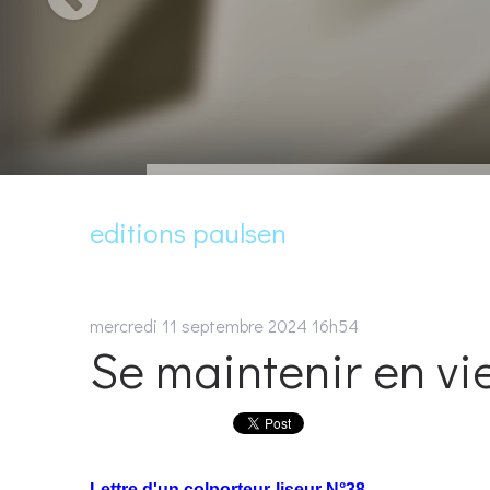
editions paulsen
mercredi 11
septembre 2024
16h54
Se maintenir en vi
Lettre d'un colporteur-liseur N°38