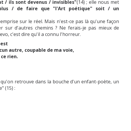
t / ils sont devenus / invisibles"
(14) ; elle nous met
lus / de faire que "l'Art poétique" soit / un
mprise sur le réel. Mais n'est-ce pas là qu'une façon
ler sur d'autres chemins ? Ne ferais-je pas mieux de
evo, c'est dire qu'il a connu l'horreur.
uest
un autre, coupable de ma voie,
ce rien.
 qu'on retrouve dans la bouche d'un enfant-poète, un
" (15) :