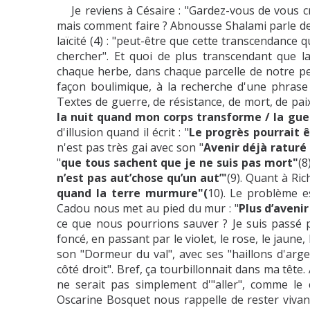
Je reviens à Césaire : "Gardez-vous de vous croi
mais comment faire ? Abnousse Shalami parle de 
laïcité (4) : "peut-être que cette transcendance q
chercher". Et quoi de plus transcendant que l
chaque herbe, dans chaque parcelle de notre pe
façon boulimique, à la recherche d'une phrase
Textes de guerre, de résistance, de mort, de paix
la nuit quand mon corps transforme / la gue
d'illusion quand il écrit : "
Le progrès pourrait ê
n'est pas très gai avec son "
Avenir déjà raturé 
"
que tous sachent que je ne suis pas mort"
(8
n’est pas aut’chose qu’un aut’"
(9). Quant à Ric
quand la terre murmure"(
10). Le problème e
Cadou nous met au pied du mur : "
Plus d’avenir
ce que nous pourrions sauver ? Je suis passé 
foncé, en passant par le violet, le rose, le jaune,
son "Dormeur du val", avec ses "haillons d'arg
côté droit". Bref, ça tourbillonnait dans ma têt
ne serait pas simplement d'"aller", comme le
Oscarine Bosquet nous rappelle de rester vivant