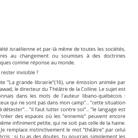
été israélienne et par-là même de toutes les sociétés,
taires au changement ou soumises à des doctrines
oétiques comme réponse au monde.
ester invisible ?
te "La grande librairie"(16), une émission animée par
ad, le directeur du Théâtre de la Colline. Le sujet est
econnais dans les mots de l'auteur libano-québécois :
 ceux qui ne sont pas dans mon camp"… "cette situation
détester"… "il faut lutter contre soi"… "le langage est
 "créer des espaces où les "ennemis" peuvent encore
me infiniment petite, qui ne soit pas celle de la haine.
 Je remplace instinctivement le mot "théâtre" par celui
 écris ; si tu as des doutes, tu pourrais simplement les