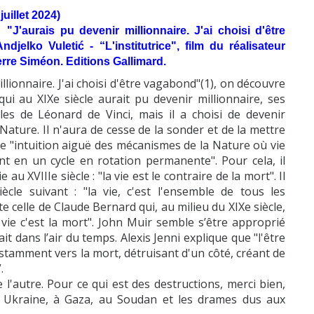
uillet 2024)
"J'aurais pu devenir millionnaire. J'ai choisi d'être
jelko Vuletić - “L'institutrice", film du réalisateur
erre Siméon. Editions Gallimard.
illionnaire. J'ai choisi d'être vagabond"(1), on découvre
i au XIXe siècle aurait pu devenir millionnaire, ses
es de Léonard de Vinci, mais il a choisi de devenir
ture. Il n'aura de cesse de la sonder et de la mettre
une "intuition aiguë des mécanismes de la Nature où vie
nt en un cycle en rotation permanente". Pour cela, il
u XVIIIe siècle : "la vie est le contraire de la mort". Il
ècle suivant : "la vie, c'est l'ensemble de tous les
e celle de Claude Bernard qui, au milieu du XIXe siècle,
 vie c'est la mort". John Muir semble s’être approprié
it dans l’air du temps. Alexis Jenni explique que "l'être
stamment vers la mort, détruisant d'un côté, créant de
”.
autre. Pour ce qui est des destructions, merci bien,
 Ukraine, à Gaza, au Soudan et les drames dus aux