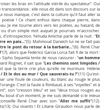
ser les bras en l'attitude stérile du spectateur". Oui
transcendance ; elle nous dit dans son discours sur la
ui nous manque, c'est dans la culture qu'il faut aller la
a poésie ! Ce chant enfoui dans chaque pierre, dans
au. Je me tourne alors vers les poètes, au hasard, de
 ou d'un simple mot auquel je pourrais m'accrocher.
, d'introspection. Yehuda Amichaï parle de la nuit : "
Et
rre en paix…
"(5). Mahmoud Darwich lui ne se fait pas
tre le pont du retour à la barbarie…
"(6). René Char
!
"(7), alors que Federico Garcia Lorca fait fi de la mort :
). Sipho Sepamla tente de nous rassurer : "
un homme
hard Rognet, il sait que "
Les chemins sont limpides /
st que la terre crie plus qu'elle ne murmure. Hélène
 / Et le dos au mur / Que sauverais-tu ?
"(11) Qu'est-
par une foule de couleurs, du blanc au rouge le plus
 l'orange. C'est la faute à Rimbaud, à ses "voyelles" et à
ent", son "cresson bleu" et ses "deux trous rouges au
e. Au bout d'un moment, je me suis demandé si le mieux
 conseille René Char avec son "
Aller me suffit"
(12).
s(13). Oui vivants ! Et Liliane Giraudon nous parle de