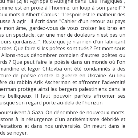
é du mal"(2) et Agrippa d'Aubigné dans "Les Tragiques",
homme est en proie à l'homme, un loup à son pareil" ?
 aux mots d'Albert Camus : "L'espoir est le malheur des
se à agir ; il écrit dans "Cahier d'un retour au pays
que mon âme, gardez-vous de vous croiser les bras en
t pas un spectacle, car une mer de douleurs n'est pas un
urs qui danse…”. Reste que je n'ai rien d'un fabricant
des. Que faire si les poètes sont tués ? Est mort sous
r. Allons-nous dénombrer combien d'autres poètes ou
ords ? Que peut faire la poésie dans un monde où l'on
mandine et Iegor Chtovba ont été condamnés à des
cture de poésie contre la guerre en Ukraine. Au lieu
ière du rabbin Arik Ascherman et affronter l'adversité
herman protège ainsi les bergers palestiniens dans la
s belliqueux. Il faut pouvoir parfois affronter ses
uisque son regard porte au-delà de l’horizon.
ursuivent à Gaza. On dénombre de nouveaux morts.
istons à la résurgence d'un antisémitisme débridé et
ifestations et dans nos universités. On meurt dans le
de se noyer.