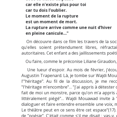
car elle n'existe plus pour toi
car tu dois l’oublier.
Le moment de la rupture
est un moment de mort.
La rupture arrive comme une nuit d’hiver
en pleine canicule…"
On découvre dans ce film les travers de la soci
qu'elles soient prétendument libres, réfrac
autoritaires. Cet enfant a des jaillissements p
Ou faire, comme le préconise Liliane Giraudon, r
Une lueur d'espoir. Au mois de février, j'écou
Augustin Trapenard. Là, je tombe sur Wajdi Mouaw
l'"héritage". Au fil de la discussion, je me r
"l'héritage m'encombre"… "j'ai appris à détester
fait de moi un monstre, parce qu'on m'a appris à 
littéralement piégé"… Wajdi Mouawad invite à
dialoguer et faire entendre ensemble une voix, mê
Le théâtre peut en ce sens être cet espace"(17).
de "poésie". C'était comme s'il me disait : vas-y,