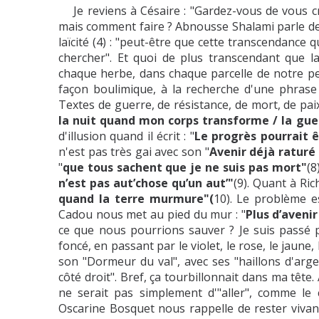
Je reviens à Césaire : "Gardez-vous de vous croi
mais comment faire ? Abnousse Shalami parle de 
laïcité (4) : "peut-être que cette transcendance q
chercher". Et quoi de plus transcendant que l
chaque herbe, dans chaque parcelle de notre pe
façon boulimique, à la recherche d'une phrase
Textes de guerre, de résistance, de mort, de paix
la nuit quand mon corps transforme / la gue
d'illusion quand il écrit : "
Le progrès pourrait ê
n'est pas très gai avec son "
Avenir déjà raturé 
"
que tous sachent que je ne suis pas mort"
(8
n’est pas aut’chose qu’un aut’"
(9). Quant à Ric
quand la terre murmure"(
10). Le problème e
Cadou nous met au pied du mur : "
Plus d’avenir
ce que nous pourrions sauver ? Je suis passé 
foncé, en passant par le violet, le rose, le jaune,
son "Dormeur du val", avec ses "haillons d'arg
côté droit". Bref, ça tourbillonnait dans ma têt
ne serait pas simplement d'"aller", comme le
Oscarine Bosquet nous rappelle de rester vivant