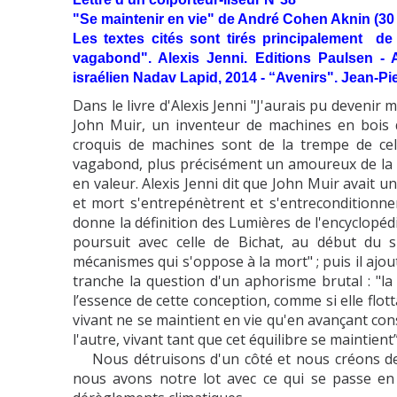
"Se maintenir en vie" de André Cohen Aknin (30 j
Les textes cités sont tirés principalement de 
vagabond". Alexis Jenni. Editions Paulsen - And
israélien Nadav Lapid, 2014 - “Avenirs". Jean-Pi
Dans le livre d'Alexis Jenni "J'aurais pu devenir m
John Muir, un inventeur de machines en bois qu
croquis de machines sont de la trempe de cell
vagabond, plus précisément un amoureux de la Na
en valeur. Alexis Jenni dit que John Muir avait 
et mort s'entrepénètrent et s'entreconditionne
donne la définition des Lumières de l'encyclopédie a
poursuit avec celle de Bichat, au début du si
mécanismes qui s'oppose à la mort" ; puis il ajout
tranche la question d'un aphorisme brutal : "la
l’essence de cette conception, comme si elle flotta
vivant ne se maintient en vie qu'en avançant con
l'autre, vivant tant que cet équilibre se maintient
Nous détruisons d'un côté et nous créons de l'
nous avons notre lot avec ce qui se passe en