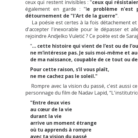
ceux qui restent invisibles : "
ceux qui résistaien
également en garde : "l
e problème n'est p
détournement de "l'Art de la guerre"
.
La poésie est certes à la fois détachement et e
d'accepter l'inexorable pour le dépasser et al
rejoindre Andjelko Vuletić ? Ce poète est de Saraj
"
… cette histoire qui vient de l’est ou de l’o
ne m’intéresse pas. Je suis moi-même et auc
de ma naissance, coupable de ce tout ou de 
Pour cette raison, s’il vous plaît,
ne me cachez pas le soleil."
Rompre avec la vision du passé, c'est aussi ce
personnage du film de Nadav Lapid, “L'institutrice
"Entre deux vies
au cœur de la vie
durant la vie
arrive un moment étrange
où tu apprends à rompre
avec ta vision du passé