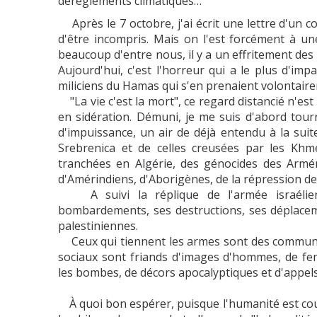
dérèglements climatiques…
Après le 7 octobre, j'ai écrit une lettre d'un co
d'être incompris. Mais on l'est forcément à un
beaucoup d'entre nous, il y a un effritement des
Aujourd'hui, c'est l'horreur qui a le plus d'im
miliciens du Hamas qui s'en prenaient volontairem
"La vie c'est la mort", ce regard distancié n'est
en sidération. Démuni, je me suis d'abord tourn
d'impuissance, un air de déjà entendu à la sui
Srebrenica et de celles creusées par les Kh
tranchées en Algérie, des génocides des Armén
d'Amérindiens, d'Aborigènes, de la répression d
A suivi la réplique de l'armée israélien
bombardements, ses destructions, ses déplacemen
palestiniennes.
Ceux qui tiennent les armes sont des communican
sociaux sont friands d'images d'hommes, de fem
les bombes, de décors apocalyptiques et d'appels
À quoi bon espérer, puisque l'humanité est co