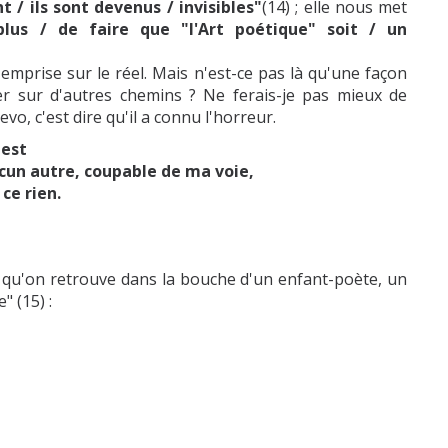
t / ils sont devenus / invisibles"
(14) ; elle nous met
lus / de faire que "l'Art poétique" soit / un
mprise sur le réel. Mais n'est-ce pas là qu'une façon
ler sur d'autres chemins ? Ne ferais-je pas mieux de
evo, c'est dire qu'il a connu l'horreur.
uest
un autre, coupable de ma voie,
ce rien.
 qu'on retrouve dans la bouche d'un enfant-poète, un
" (15) :