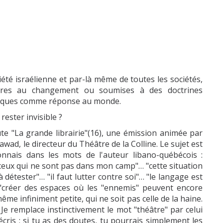
été israélienne et par-là même de toutes les sociétés,
taires au changement ou soumises à des doctrines
oétiques comme réponse au monde.
ester invisible ?
te "La grande librairie"(16), une émission animée par
ad, le directeur du Théâtre de la Colline. Le sujet est
econnais dans les mots de l'auteur libano-québécois :
 ceux qui ne sont pas dans mon camp"… "cette situation
détester"… "il faut lutter contre soi"… "le langage est
 "créer des espaces où les "ennemis" peuvent encore
me infiniment petite, qui ne soit pas celle de la haine.
 Je remplace instinctivement le mot "théâtre" par celui
 écris ; si tu as des doutes, tu pourrais simplement les