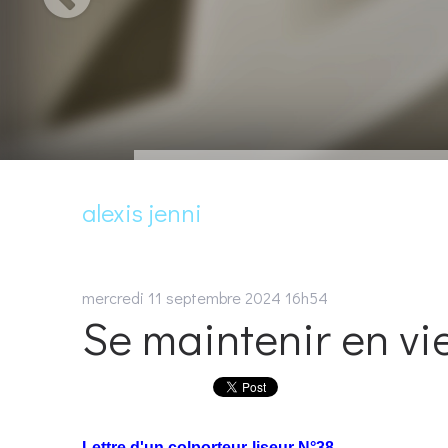
alexis jenni
mercredi 11
septembre 2024
16h54
Se maintenir en vi
Lettre d'un colporteur-liseur N°38