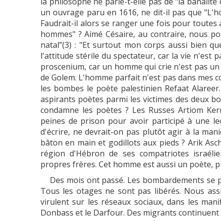
la philosophe ne parle-t-elle pas de "la banalit
un ouvrage paru en 1616, ne dit-il pas que "L'
Faudrait-il alors se ranger une fois pour toutes
hommes" ? Aimé Césaire, au contraire, nous pous
natal”(3) : "Et surtout mon corps aussi bien 
l'attitude stérile du spectateur, car la vie n'es
proscenium, car un homme qui crie n'est pas un o
de Golem. L'homme parfait n'est pas dans mes cor
les bombes le poète palestinien Refaat Alaree
aspirants poètes parmi les victimes des deux b
condamne les poètes ? Les Russes Artiom Ker
peines de prison pour avoir participé à une le
d'écrire, ne devrait-on pas plutôt agir à la man
bâton en main et godillots aux pieds ? Arik Asc
région d'Hébron de ses compatriotes israélien
propres frères. Cet homme est aussi un poète, p
Des mois ont passé. Les bombardements se po
Tous les otages ne sont pas libérés. Nous ass
virulent sur les réseaux sociaux, dans les man
Donbass et le Darfour. Des migrants continuent 