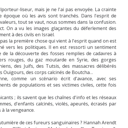
lporteur-liseur, mais je ne l'ai pas envoyée. La crainte
e époque où les avis sont tranchés. Dans l'esprit de
 valeurs, tout se vaut, nous sommes dans la confusion.
pact. On a vu les images glaçantes du déferlement des
ent à des civils en Israël.
 pas la première chose qui vient à l'esprit quand on est
é vers les politiques. Il en est ressorti un sentiment
te de la découverte des fosses remplies de cadavres à
mers rouges, du gaz moutarde en Syrie, des gorges
iens, des Juifs, des Tutsis, des massacres délibérés
es Ouïgours, des corps calcinés de Boutcha…
ne, comme un scénario écrit d'avance, avec ses
ts de populations et ses victimes civiles, cette fois
ts ; ils savent que les chaînes d'info et les réseaux
mes, d'enfants calcinés, violés, apeurés, écrasés par
 à la vengeance.
utumière de ces fureurs sanguinaires ? Hannah Arendt