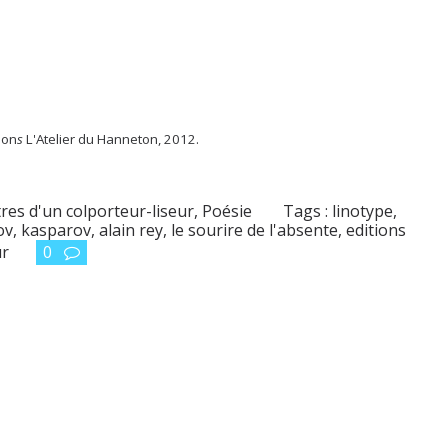
ion
s
L'Atelier du Hanneton, 2012.
tres d'un colporteur-liseur
,
Poésie
Tags :
linotype
,
ov
,
kasparov
,
alain rey
,
le sourire de l'absente
,
editions
ur
0