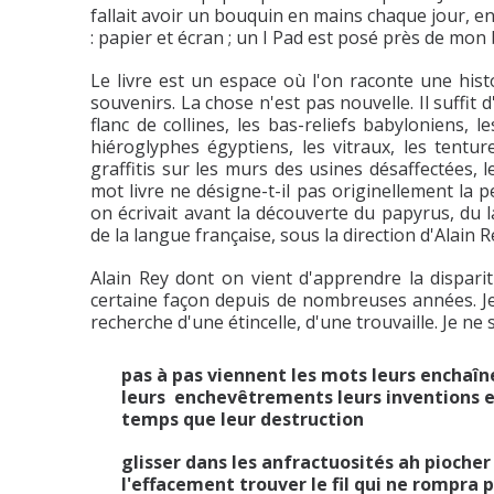
fallait avoir un bouquin en mains chaque jour, en
: papier et écran ; un I Pad est posé près de mon 
Le livre est un espace où l'on raconte une hist
souvenirs. La chose n'est pas nouvelle. Il suffit
flanc de collines, les bas-reliefs babyloniens, 
hiéroglyphes égyptiens, les vitraux, les tent
graffitis sur les murs des usines désaffectées, 
mot livre ne désigne-t-il pas originellement la pe
on écrivait avant la découverte du papyrus, du la
de la langue française, sous la direction d'Alain R
Alain Rey dont on vient d'apprendre la dispari
certaine façon depuis de nombreuses années. J
recherche d'une étincelle, d'une trouvaille. Je ne 
pas à pas viennent les mots leurs encha
leurs enchevêtrements leurs inventions
temps que leur destruction
glisser dans les anfractuosités ah piocher
l'effacement trouver le fil qui ne rompra 