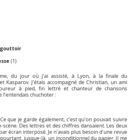
égouttoir
resse
(1)
me, du jour où j'ai assisté, à Lyon, à la finale du
t Kasparov. J'étais accompagné de Christian, un ami
oureur à pied, fin lettré et chanteur de chansons
e l'entendais chuchoter :
. Ce que je garde également, c'est qu'on pouvait suivre
re-scène. Des lettres et des chiffres dansaient. Les deux
par écran interposé. Je n'avais plus besoin d'une revue
s pourtant, jusque-là, un inconditionnel du papier. Il me