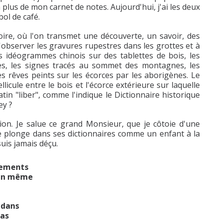
 plus de mon carnet de notes. Aujourd'hui, j'ai les deux
bol de café.
oire, où l'on transmet une découverte, un savoir, des
 d'observer les gravures rupestres dans les grottes et à
les idéogrammes chinois sur des tablettes de bois, les
ures, les signes tracés au sommet des montagnes, les
les rêves peints sur les écorces par les aborigènes. Le
llicule entre le bois et l'écorce extérieure sur laquelle
tin "liber", comme l'indique le Dictionnaire historique
ey ?
tion. Je salue ce grand Monsieur, que je côtoie d'une
e plonge dans ses dictionnaires comme un enfant à la
suis jamais déçu.
înements
 en même
 dans
pas