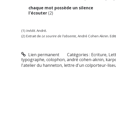
chaque mot possède un silence
l'écouter
(2)
(1)
Inédit.
André
.
(2) Extrait de
Le sourire de l'absente,
André Cohen Aknin. Edit
Lien permanent
Catégories :
Ecriture
,
Let
typographe
,
colophon
,
andré cohen-aknin
,
karp
l'atelier du hanneton
,
lettre d'un colporteur-lise