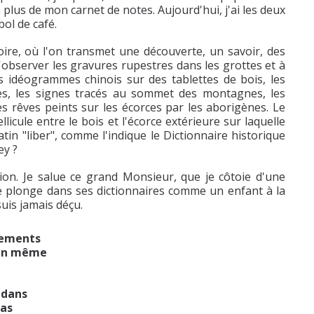
 plus de mon carnet de notes. Aujourd'hui, j'ai les deux
bol de café.
oire, où l'on transmet une découverte, un savoir, des
 d'observer les gravures rupestres dans les grottes et à
les idéogrammes chinois sur des tablettes de bois, les
ures, les signes tracés au sommet des montagnes, les
les rêves peints sur les écorces par les aborigènes. Le
llicule entre le bois et l'écorce extérieure sur laquelle
tin "liber", comme l'indique le Dictionnaire historique
ey ?
tion. Je salue ce grand Monsieur, que je côtoie d'une
e plonge dans ses dictionnaires comme un enfant à la
suis jamais déçu.
înements
 en même
 dans
pas