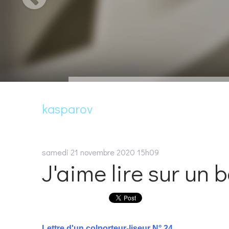
kasparov
samedi 21
novembre 2020
15h09
J'aime lire sur un 
Lettre d'un colporteur-liseur N° 24