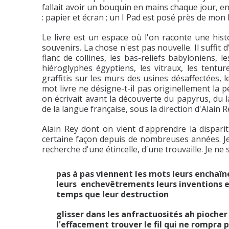
fallait avoir un bouquin en mains chaque jour, en
: papier et écran ; un I Pad est posé près de mon 
Le livre est un espace où l'on raconte une hist
souvenirs. La chose n'est pas nouvelle. Il suffit
flanc de collines, les bas-reliefs babyloniens, 
hiéroglyphes égyptiens, les vitraux, les tent
graffitis sur les murs des usines désaffectées, 
mot livre ne désigne-t-il pas originellement la pe
on écrivait avant la découverte du papyrus, du la
de la langue française, sous la direction d'Alain R
Alain Rey dont on vient d'apprendre la dispari
certaine façon depuis de nombreuses années. J
recherche d'une étincelle, d'une trouvaille. Je ne 
pas à pas viennent les mots leurs encha
leurs enchevêtrements leurs inventions
temps que leur destruction
glisser dans les anfractuosités ah piocher
l'effacement trouver le fil qui ne rompra 