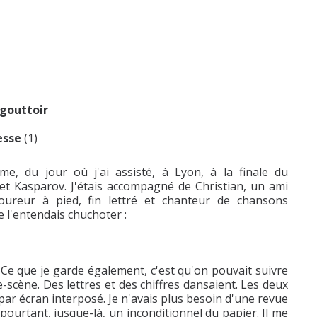
égouttoir
resse
(1)
me, du jour où j'ai assisté, à Lyon, à la finale du
t Kasparov. J'étais accompagné de Christian, un ami
oureur à pied, fin lettré et chanteur de chansons
e l'entendais chuchoter :
. Ce que je garde également, c'est qu'on pouvait suivre
re-scène. Des lettres et des chiffres dansaient. Les deux
par écran interposé. Je n'avais plus besoin d'une revue
s pourtant, jusque-là, un inconditionnel du papier. Il me