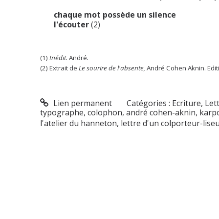
chaque mot possède un silence
l'écouter
(2)
(1)
Inédit.
André
.
(2) Extrait de
Le sourire de l'absente,
André Cohen Aknin. Edit
Lien permanent
Catégories :
Ecriture
,
Let
typographe
,
colophon
,
andré cohen-aknin
,
karp
l'atelier du hanneton
,
lettre d'un colporteur-lise