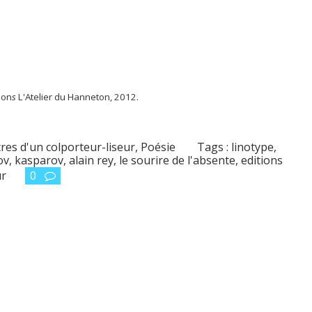
ion
s
L'Atelier du Hanneton, 2012.
tres d'un colporteur-liseur
,
Poésie
Tags :
linotype
,
ov
,
kasparov
,
alain rey
,
le sourire de l'absente
,
editions
ur
0