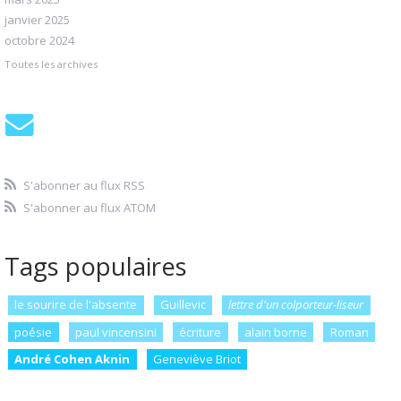
janvier 2025
octobre 2024
Toutes les archives
S'abonner au flux RSS
S'abonner au flux ATOM
Tags populaires
le sourire de l'absente
Guillevic
lettre d'un colporteur-liseur
poésie
paul vincensini
écriture
alain borne
Roman
André Cohen Aknin
Geneviève Briot