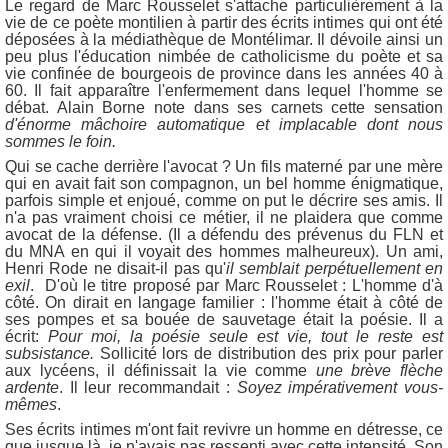
Le regard de Marc Rousselet s'attache particulièrement à la
vie de ce poète montilien à partir des écrits intimes qui ont été
déposées à la médiathèque de Montélimar. Il dévoile ainsi un
peu plus l'éducation nimbée de catholicisme du poète et sa
vie confinée de bourgeois de province dans les années 40 à
60. Il fait apparaître l'enfermement dans lequel l'homme se
débat. Alain Borne note dans ses carnets cette sensation
d'énorme mâchoire automatique et implacable dont nous
sommes le foin.
Qui se cache derrière l'avocat ? Un fils materné par une mère
qui en avait fait son compagnon, un bel homme énigmatique,
parfois simple et enjoué, comme on put le décrire ses amis. Il
n'a pas vraiment choisi ce métier, il ne plaidera que comme
avocat de la défense. (Il a défendu des prévenus du FLN et
du MNA en qui il voyait des hommes malheureux). Un ami,
Henri Rode ne disait-il pas qu'
il semblait perpétuellement en
exil
. D'où le titre proposé par Marc Rousselet : L'homme d'à
côté. On dirait en langage familier : l'homme était à côté de
ses pompes et sa bouée de sauvetage était la poésie. Il a
écrit:
Pour moi, la poésie seule est vie, tout le reste est
subsistance.
Sollicité lors de distribution des prix pour parler
aux lycéens, il définissait la vie comme
une brève flèche
ardente
. Il leur recommandait :
Soyez impérativement vous-
mêmes
.
Ses écrits intimes m'ont fait revivre un homme en détresse, ce
que jusque là, je n'avais pas ressenti avec cette intensité. Son