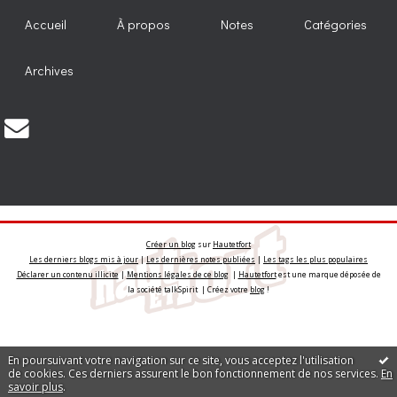
Accueil
À propos
Notes
Catégories
Archives
Créer un blog
sur
Hautetfort
Les derniers blogs mis à jour
|
Les dernières notes publiées
|
Les tags les plus populaires
Déclarer un contenu illicite
|
Mentions légales de ce blog
|
Hautetfort
est une marque déposée de
la société talkSpirit | Créez votre
blog
!
En poursuivant votre navigation sur ce site, vous acceptez l'utilisation
de cookies. Ces derniers assurent le bon fonctionnement de nos services.
En
savoir plus
.