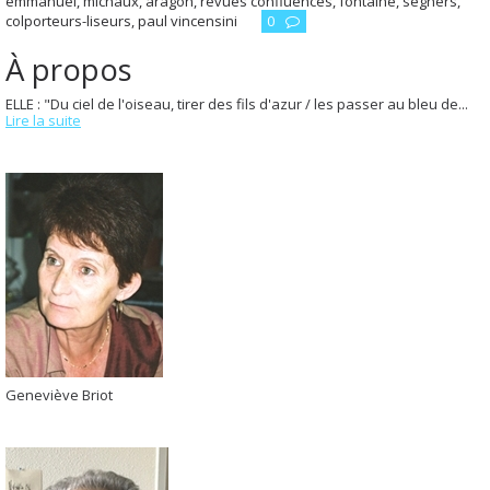
emmanuel
,
michaux
,
aragon
,
revues confluences
,
fontaine
,
seghers
,
colporteurs-liseurs
,
paul vincensini
0
À propos
ELLE : "Du ciel de l'oiseau, tirer des fils d'azur / les passer au bleu de...
Lire la suite
Geneviève Briot