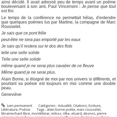
ainsi décidé. Il avait adressé peu de temps avant un poème
bouleversant à son ami, Paul Vincensini :
Je pense que tout
est fini.
Le temps de la conférence ne permettait hélas, d'entendre
que quelques poèmes lus par Martine, la compagne de Marc
Rousselet.
Je sais que ce pont frêle
peut-être ne sera pas emporté par les eaux
Je sais qu'il restera sur le dos des flots
telle une selle solide
Telle une selle solide
même quand je ne serai plus cavalier de ce fleuve
Même quand je ne serai plus.
Alain Borne, si éloigné de moi par nos univers si différents, et
pourtant sa poésie est toujours en moi comme une double
peau.
Geneviève
Lien permanent
Catégories :
Actualité
,
Citations
,
Ecriture
,
Littérature
,
Poésie
Tags :
alain borne poète
,
marc rousselet
,
librairiechant libre
,
montélimar
,
milosz
,
rilke
,
eluard
,
desnos
,
pierre