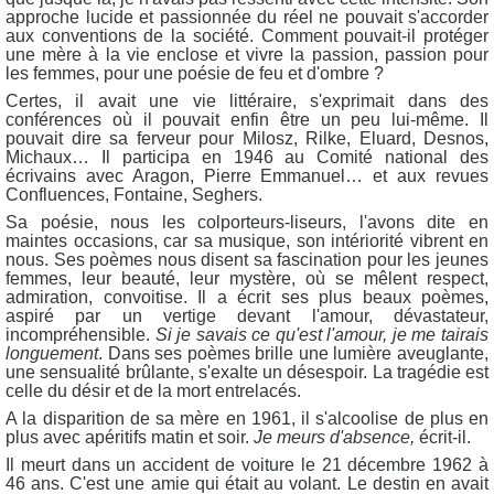
approche lucide et passionnée du réel ne pouvait s'accorder
aux conventions de la société. Comment pouvait-il protéger
une mère à la vie enclose et vivre la passion, passion pour
les femmes, pour une poésie de feu et d'ombre ?
Certes, il avait une vie littéraire, s'exprimait dans des
conférences où il pouvait enfin être un peu lui-même. Il
pouvait dire sa ferveur pour Milosz, Rilke, Eluard, Desnos,
Michaux… Il participa en 1946 au Comité national des
écrivains avec Aragon, Pierre Emmanuel… et aux revues
Confluences, Fontaine, Seghers.
Sa poésie, nous les colporteurs-liseurs, l'avons dite en
maintes occasions, car sa musique, son intériorité vibrent en
nous. Ses poèmes nous disent sa fascination pour les jeunes
femmes, leur beauté, leur mystère, où se mêlent respect,
admiration, convoitise. Il a écrit ses plus beaux poèmes,
aspiré par un vertige devant l'amour, dévastateur,
incompréhensible.
Si je savais ce qu'est l'amour, je me tairais
longuement
. Dans ses poèmes brille une lumière aveuglante,
une sensualité brûlante, s'exalte un désespoir.
La tragédie est
celle du désir et de la mort entrelacés.
A la disparition de sa mère en 1961, il s'alcoolise de plus en
plus avec apéritifs matin et soir.
Je meurs d'absence,
écrit-il.
Il meurt dans un accident de voiture le 21 décembre 1962 à
46 ans. C'est une amie qui était au volant. Le destin en avait