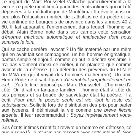
Le regard de Marc Rousselet s'attache particulièrement à la
vie de ce poète montilien à partir des écrits intimes qui ont été
déposées à la médiathèque de Montélimar. Il dévoile ainsi un
peu plus l'éducation nimbée de catholicisme du poète et sa
vie confinée de bourgeois de province dans les années 40 à
60. Il fait apparaître l'enfermement dans lequel l'homme se
débat. Alain Borne note dans ses carnets cette sensation
d'énorme mâchoire automatique et implacable dont nous
sommes le foin.
Qui se cache derrière l'avocat ? Un fils materné par une mère
qui en avait fait son compagnon, un bel homme énigmatique,
parfois simple et enjoué, comme on put le décrire ses amis. Il
n'a pas vraiment choisi ce métier, il ne plaidera que comme
avocat de la défense. (Il a défendu des prévenus du FLN et
du MNA en qui il voyait des hommes malheureux). Un ami,
Henri Rode ne disait-il pas qu'
il semblait perpétuellement en
exil
. D'où le titre proposé par Marc Rousselet : L'homme d'à
côté. On dirait en langage familier : l'homme était à côté de
ses pompes et sa bouée de sauvetage était la poésie. Il a
écrit:
Pour moi, la poésie seule est vie, tout le reste est
subsistance.
Sollicité lors de distribution des prix pour parler
aux lycéens, il définissait la vie comme
une brève flèche
ardente
. Il leur recommandait :
Soyez impérativement vous-
mêmes
.
Ses écrits intimes m'ont fait revivre un homme en détresse, ce
que jusque là, je n'avais pas ressenti avec cette intensité. Son