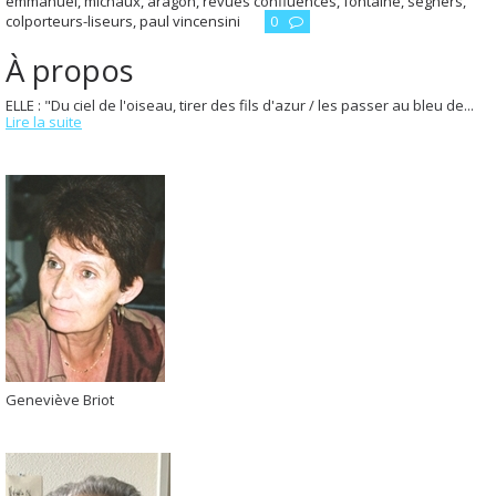
emmanuel
,
michaux
,
aragon
,
revues confluences
,
fontaine
,
seghers
,
colporteurs-liseurs
,
paul vincensini
0
À propos
ELLE : "Du ciel de l'oiseau, tirer des fils d'azur / les passer au bleu de...
Lire la suite
Geneviève Briot