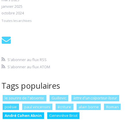
janvier 2025
octobre 2024
Toutes les archives
S'abonner au flux RSS
S'abonner au flux ATOM
Tags populaires
le sourire de l'absente
Guillevic
lettre d'un colporteur-liseur
poésie
paul vincensini
écriture
alain borne
Roman
André Cohen Aknin
Geneviève Briot