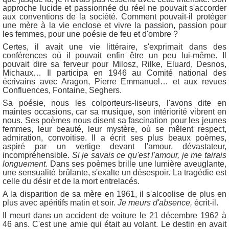
approche lucide et passionnée du réel ne pouvait s'accorder
aux conventions de la société. Comment pouvait-il protéger
une mère à la vie enclose et vivre la passion, passion pour
les femmes, pour une poésie de feu et d'ombre ?
Certes, il avait une vie littéraire, s'exprimait dans des
conférences où il pouvait enfin être un peu lui-même. Il
pouvait dire sa ferveur pour Milosz, Rilke, Eluard, Desnos,
Michaux… Il participa en 1946 au Comité national des
écrivains avec Aragon, Pierre Emmanuel… et aux revues
Confluences, Fontaine, Seghers.
Sa poésie, nous les colporteurs-liseurs, l'avons dite en
maintes occasions, car sa musique, son intériorité vibrent en
nous. Ses poèmes nous disent sa fascination pour les jeunes
femmes, leur beauté, leur mystère, où se mêlent respect,
admiration, convoitise. Il a écrit ses plus beaux poèmes,
aspiré par un vertige devant l'amour, dévastateur,
incompréhensible.
Si je savais ce qu'est l'amour, je me tairais
longuement
. Dans ses poèmes brille une lumière aveuglante,
une sensualité brûlante, s'exalte un désespoir.
La tragédie est
celle du désir et de la mort entrelacés.
A la disparition de sa mère en 1961, il s'alcoolise de plus en
plus avec apéritifs matin et soir.
Je meurs d'absence,
écrit-il.
Il meurt dans un accident de voiture le 21 décembre 1962 à
46 ans. C'est une amie qui était au volant. Le destin en avait