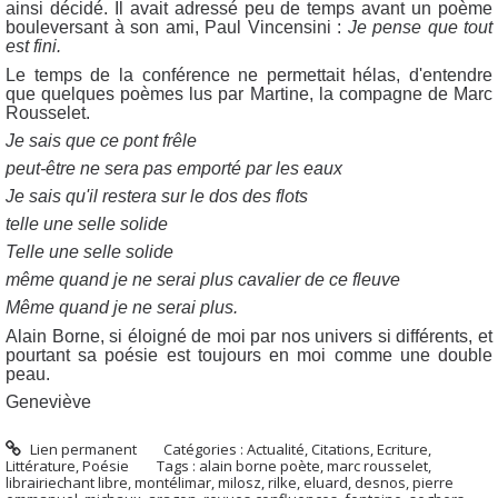
ainsi décidé. Il avait adressé peu de temps avant un poème
bouleversant à son ami, Paul Vincensini :
Je pense que tout
est fini.
Le temps de la conférence ne permettait hélas, d'entendre
que quelques poèmes lus par Martine, la compagne de Marc
Rousselet.
Je sais que ce pont frêle
peut-être ne sera pas emporté par les eaux
Je sais qu'il restera sur le dos des flots
telle une selle solide
Telle une selle solide
même quand je ne serai plus cavalier de ce fleuve
Même quand je ne serai plus.
Alain Borne, si éloigné de moi par nos univers si différents, et
pourtant sa poésie est toujours en moi comme une double
peau.
Geneviève
Lien permanent
Catégories :
Actualité
,
Citations
,
Ecriture
,
Littérature
,
Poésie
Tags :
alain borne poète
,
marc rousselet
,
librairiechant libre
,
montélimar
,
milosz
,
rilke
,
eluard
,
desnos
,
pierre