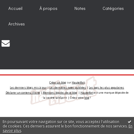
Accueil
À propos
Notes
Catégories
Archives
Créer un blog
sur
Hautetfort
Les derniers blogs mis à jour
|
Les dernières notes publiées
|
Les tags les plus populaires
Déclarer un contenu illicite
|
Mentions légales de ce blog
|
Hautetfort
est une marque déposée de
la société talkSpirit | Créez votre
blog
!
En poursuivant votre navigation sur ce site, vous acceptez l'utilisation
de cookies. Ces derniers assurent le bon fonctionnement de nos services.
En
savoir plus
.