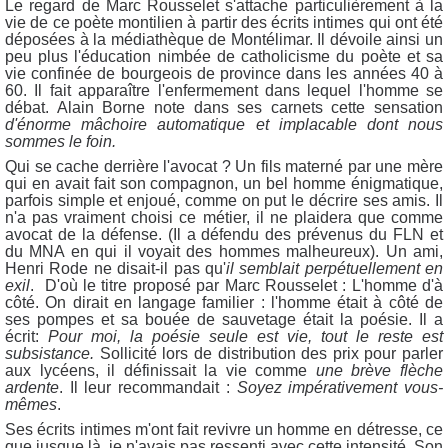
Le regard de Marc Rousselet s'attache particulièrement à la
vie de ce poète montilien à partir des écrits intimes qui ont été
déposées à la médiathèque de Montélimar. Il dévoile ainsi un
peu plus l'éducation nimbée de catholicisme du poète et sa
vie confinée de bourgeois de province dans les années 40 à
60. Il fait apparaître l'enfermement dans lequel l'homme se
débat. Alain Borne note dans ses carnets cette sensation
d'énorme mâchoire automatique et implacable dont nous
sommes le foin.
Qui se cache derrière l'avocat ? Un fils materné par une mère
qui en avait fait son compagnon, un bel homme énigmatique,
parfois simple et enjoué, comme on put le décrire ses amis. Il
n'a pas vraiment choisi ce métier, il ne plaidera que comme
avocat de la défense. (Il a défendu des prévenus du FLN et
du MNA en qui il voyait des hommes malheureux). Un ami,
Henri Rode ne disait-il pas qu'
il semblait perpétuellement en
exil
. D'où le titre proposé par Marc Rousselet : L'homme d'à
côté. On dirait en langage familier : l'homme était à côté de
ses pompes et sa bouée de sauvetage était la poésie. Il a
écrit:
Pour moi, la poésie seule est vie, tout le reste est
subsistance.
Sollicité lors de distribution des prix pour parler
aux lycéens, il définissait la vie comme
une brève flèche
ardente
. Il leur recommandait :
Soyez impérativement vous-
mêmes
.
Ses écrits intimes m'ont fait revivre un homme en détresse, ce
que jusque là, je n'avais pas ressenti avec cette intensité. Son