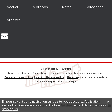
Accueil
À propos
Notes
Catégories
Archives
Créer un blog
sur
Hautetfort
Les derniers blogs mis à jour
|
Les dernières notes publiées
|
Les tags les plus populaires
Déclarer un contenu illicite
|
Mentions légales de ce blog
|
Hautetfort
est une marque déposée de
la société talkSpirit | Créez votre
blog
!
En poursuivant votre navigation sur ce site, vous acceptez l'utilisation
de cookies. Ces derniers assurent le bon fonctionnement de nos services.
En
savoir plus
.