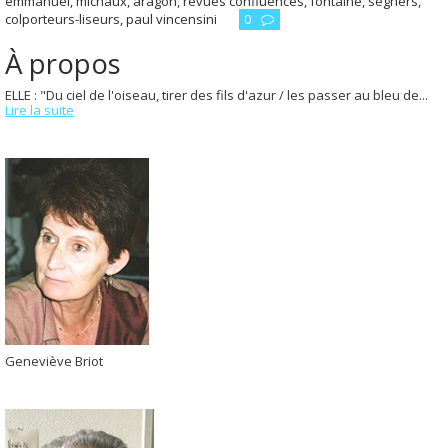
emmanuel
,
michaux
,
aragon
,
revues confluences
,
fontaine
,
seghers
,
colporteurs-liseurs
,
paul vincensini
0
À propos
ELLE : "Du ciel de l'oiseau, tirer des fils d'azur / les passer au bleu de...
Lire la suite
Geneviève Briot