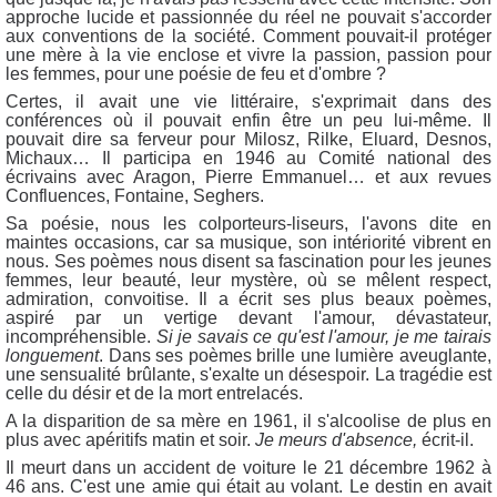
approche lucide et passionnée du réel ne pouvait s'accorder
aux conventions de la société. Comment pouvait-il protéger
une mère à la vie enclose et vivre la passion, passion pour
les femmes, pour une poésie de feu et d'ombre ?
Certes, il avait une vie littéraire, s'exprimait dans des
conférences où il pouvait enfin être un peu lui-même. Il
pouvait dire sa ferveur pour Milosz, Rilke, Eluard, Desnos,
Michaux… Il participa en 1946 au Comité national des
écrivains avec Aragon, Pierre Emmanuel… et aux revues
Confluences, Fontaine, Seghers.
Sa poésie, nous les colporteurs-liseurs, l'avons dite en
maintes occasions, car sa musique, son intériorité vibrent en
nous. Ses poèmes nous disent sa fascination pour les jeunes
femmes, leur beauté, leur mystère, où se mêlent respect,
admiration, convoitise. Il a écrit ses plus beaux poèmes,
aspiré par un vertige devant l'amour, dévastateur,
incompréhensible.
Si je savais ce qu'est l'amour, je me tairais
longuement
. Dans ses poèmes brille une lumière aveuglante,
une sensualité brûlante, s'exalte un désespoir.
La tragédie est
celle du désir et de la mort entrelacés.
A la disparition de sa mère en 1961, il s'alcoolise de plus en
plus avec apéritifs matin et soir.
Je meurs d'absence,
écrit-il.
Il meurt dans un accident de voiture le 21 décembre 1962 à
46 ans. C'est une amie qui était au volant. Le destin en avait