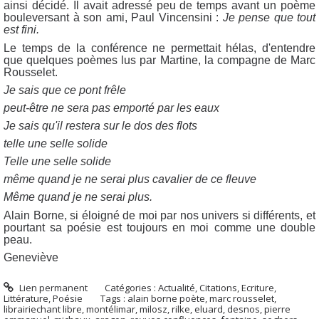
ainsi décidé. Il avait adressé peu de temps avant un poème
bouleversant à son ami, Paul Vincensini :
Je pense que tout
est fini.
Le temps de la conférence ne permettait hélas, d'entendre
que quelques poèmes lus par Martine, la compagne de Marc
Rousselet.
Je sais que ce pont frêle
peut-être ne sera pas emporté par les eaux
Je sais qu'il restera sur le dos des flots
telle une selle solide
Telle une selle solide
même quand je ne serai plus cavalier de ce fleuve
Même quand je ne serai plus.
Alain Borne, si éloigné de moi par nos univers si différents, et
pourtant sa poésie est toujours en moi comme une double
peau.
Geneviève
Lien permanent
Catégories :
Actualité
,
Citations
,
Ecriture
,
Littérature
,
Poésie
Tags :
alain borne poète
,
marc rousselet
,
librairiechant libre
,
montélimar
,
milosz
,
rilke
,
eluard
,
desnos
,
pierre