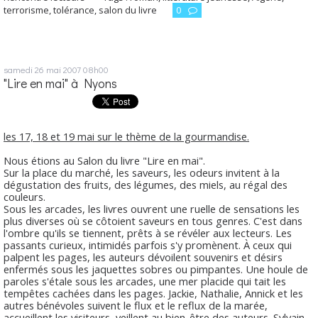
terrorisme
,
tolérance
,
salon du livre
0
samedi 26
mai 2007
08h00
"Lire en mai" à Nyons
les 17, 18 et 19 mai sur le thème de la gourmandise.
Nous étions au Salon du livre "Lire en mai".
Sur la place du marché, les saveurs, les odeurs invitent à la
dégustation des fruits, des légumes, des miels, au régal des
couleurs.
Sous les arcades, les livres ouvrent une ruelle de sensations les
plus diverses où se côtoient saveurs en tous genres. C'est dans
l'ombre qu'ils se tiennent, prêts à se révéler aux lecteurs. Les
passants curieux, intimidés parfois s'y promènent. À ceux qui
palpent les pages, les auteurs dévoilent souvenirs et désirs
enfermés sous les jaquettes sobres ou pimpantes. Une houle de
paroles s'étale sous les arcades, une mer placide qui tait les
tempêtes cachées dans les pages. Jackie, Nathalie, Annick et les
autres bénévoles suivent le flux et le reflux de la marée,
accueillent les visiteurs, veillent au bien-être des auteurs. Sylvain,