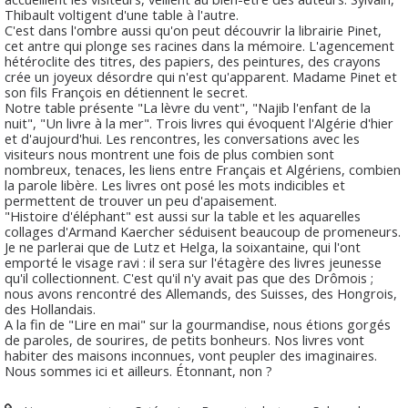
Thibault voltigent d'une table à l'autre.
C'est dans l'ombre aussi qu'on peut découvrir la librairie Pinet,
cet antre qui plonge ses racines dans la mémoire. L'agencement
hétéroclite des titres, des papiers, des peintures, des crayons
crée un joyeux désordre qui n'est qu'apparent. Madame Pinet et
son fils François en détiennent le secret.
Notre table présente "La lèvre du vent", "Najib l'enfant de la
nuit", "Un livre à la mer". Trois livres qui évoquent l'Algérie d'hier
et d'aujourd'hui. Les rencontres, les conversations avec les
visiteurs nous montrent une fois de plus combien sont
nombreux, tenaces, les liens entre Français et Algériens, combien
la parole libère. Les livres ont posé les mots indicibles et
permettent de trouver un peu d'apaisement.
"Histoire d'éléphant" est aussi sur la table et les aquarelles
collages d'Armand Kaercher séduisent beaucoup de promeneurs.
Je ne parlerai que de Lutz et Helga, la soixantaine, qui l'ont
emporté le visage ravi : il sera sur l'étagère des livres jeunesse
qu'il collectionnent. C'est qu'il n'y avait pas que des Drômois ;
nous avons rencontré des Allemands, des Suisses, des Hongrois,
des Hollandais.
A la fin de "Lire en mai" sur la gourmandise, nous étions gorgés
de paroles, de sourires, de petits bonheurs. Nos livres vont
habiter des maisons inconnues, vont peupler des imaginaires.
Nous sommes ici et ailleurs. Étonnant, non ?