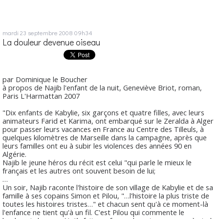
mardi 23
septembre 2008
09h34
La douleur devenue oiseau
par Dominique le Boucher
à propos de
Najib l'enfant de la nuit
, Geneviève Briot, roman,
Paris L'Harmattan 2007
"Dix enfants de Kabylie, six garçons et quatre filles, avec leurs
animateurs Farid et Karima, ont embarqué sur le Zeralda à Alger
pour passer leurs vacances en France au Centre des Tilleuls, à
quelques kilomètres de Marseille dans la campagne, après que
leurs familles ont eu à subir les violences des années 90 en
Algérie.
Najib le jeune héros du récit est celui "qui parle le mieux le
français et les autres ont souvent besoin de lui;
…
Un soir, Najib raconte l'histoire de son village de Kabylie et de sa
famille à ses copains Simon et Pilou, "…l'histoire la plus triste de
toutes les histoires tristes…" et chacun sent qu'à ce moment-là
l'enfance ne tient qu'à un fil. C'est Pilou qui commente le