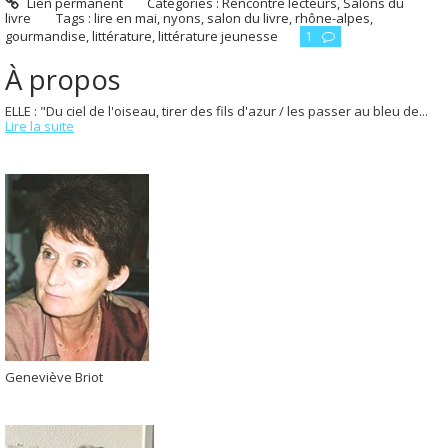
Lien permanent
Catégories :
Rencontre lecteurs
,
Salons du
livre
Tags :
lire en mai
,
nyons
,
salon du livre
,
rhône-alpes
,
gourmandise
,
littérature
,
littérature jeunesse
1
À propos
ELLE : "Du ciel de l'oiseau, tirer des fils d'azur / les passer au bleu de...
Lire la suite
Geneviève Briot