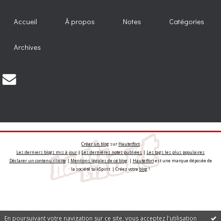
Accueil
À propos
Notes
Catégories
Archives
Créer un blog
sur
Hautetfort
Les derniers blogs mis à jour
|
Les dernières notes publiées
|
Les tags les plus populaires
Déclarer un contenu illicite
|
Mentions légales de ce blog
|
Hautetfort
est une marque déposée de
la société talkSpirit | Créez votre
blog
!
En poursuivant votre navigation sur ce site, vous acceptez l'utilisation