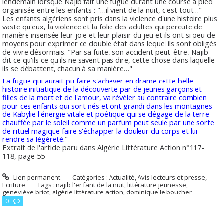
lendemain lorsque Najib fait une fugue durant une course à pied
organisée entre les enfants : "…il vient de la nuit, c'est tout…"
Les enfants algériens sont pris dans la violence d'une histoire plus
vaste qu'eux, la violence et la folie des adultes qui percute de
manière insensée leur joie et leur plaisir du jeu et ils ont si peu de
moyens pour exprimer ce double état dans lequel ils sont obligés
de vivre désormais. "Par sa fuite, son accident peut-être, Najib
dit ce qu'ils ce qu'ils ne savent pas dire, cette chose dans laquelle
ils se débattent, chacun à sa manière…"
La fugue qui aurait pu faire s'achever en drame cette belle
histoire initiatique de la découverte par de jeunes garçons et
filles de la mort et de l'amour, va révéler au contraire combien
pour ces enfants qui sont nés et ont grandi dans les montagnes
de Kabylie l'énergie vitale et poétique qui se dégage de la terre
chauffée par le soleil comme un parfum peut seule par une sorte
de rituel magique faire s'échapper la douleur du corps et lui
rendre sa légèreté.
"
Extrait de l'article paru dans
Algérie Littérature Action
n°117-
118, page 55
Lien permanent
Catégories :
Actualité
,
Avis lecteurs et presse
,
Ecriture
Tags :
najib l'enfant de la nuit
,
littérature jeunesse
,
geneviève briot
,
algérie littérature action
,
dominique le boucher
0