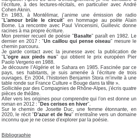
l'écriture, à des lectures-récitals, en particulier avec André
Cohen Aknin.
En 1983, à Montélimar, j’anime une émission de radio
"
L’amour brûle le circuit
" en hommage au poète Alain
Borne. La rencontre avec Paul Vincensini, Guillevic donne
racines à ma propre écriture.
Mon premier recueil de poésie "
Basalte
" paraît en 1982. Le
dernier en 2017 : "
Un caillou qui pense oiseau
" mesure le
chemin parcouru.
Je garde contact avec la jeunesse avec la publication de
"
L'ogre aux pieds nus
" qui obtient le prix européen Pier
Paolo Vergerio en 1988.
Je découvre l’Algérie et le Sahara en 1985. Fascinée par ce
pays, ses habitants, je suis amenée à l'écriture de trois
ouvrages. En 2004, l’historien Benjamin Stora m’invite à une
table ronde sur France Culture « Bouge dans ta tête ».
Sollicitée par des Compagnies de Rhône-Alpes, j'écris quatre
pièces de théâtre.
Aller vers les origines pour comprendre qui l'on est donne un
roman en 2012 : "
Des cerises en hiver
".
Sur le chemin de Josette Duc, une femme étonnante, en
2020, le récit "
D'azur et de feu
" m'entraîne vers un domaine
inconnu que je ne cesse d'explorer par la poésie.
Bibliographie