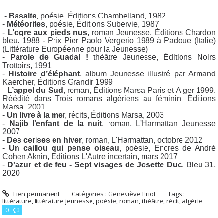
-
Basalte
,
poésie, Éditions Chambelland, 1982
-
Météorites
, poésie, Éditions Subervie, 1987
-
L’ogre aux pieds nus
, roman Jeunesse, Éditions Chardon
bleu. 1988 - Prix Pier Paolo Vergerio 1989 à Padoue (Italie)
(Littérature Européenne pour la Jeunesse)
-
Parole de Guadal !
théâtre Jeunesse, Éditions Noirs
Trottoirs, 1991
-
Histoire d’éléphant
, album Jeunesse illustré par Armand
Kaercher, Éditions Grandir 1999
-
L’appel du Sud
, roman, Éditions Marsa Paris et Alger 1999.
Réédité dans Trois romans algériens au féminin, Éditions
Marsa, 2001
-
Un livre à la me
r, récits, Éditions Marsa, 2003
-
Najib l'enfant de la nuit
, roman, L'Harmattan Jeunesse
2007
-
Des cerises en hiver
, roman, L'Harmattan, octobre 2012
-
Un caillou qui pense oiseau
, poésie, Encres de André
Cohen Aknin, Editions L'Autre incertain, mars 2017
-
D'azur et de feu - Sept visages de Josette Duc
, Bleu 31,
2020
Lien permanent
Catégories :
Geneviève Briot
Tags :
littérature
,
littérature jeunesse
,
poésie
,
roman
,
théâtre
,
récit
,
algérie
0