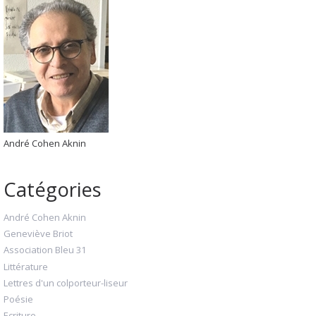
André Cohen Aknin
Catégories
André Cohen Aknin
Geneviève Briot
Association Bleu 31
Littérature
Lettres d'un colporteur-liseur
Poésie
Ecriture