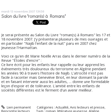
mardi 13
novembre 2007
13h58
Salon du livre "roman(s) à Romans"
Je serai présente au Salon du Livre "roman(s) à Romans" les 17 et
18 novembre 2007. J'y présenterai plusieurs de mes ouvrages et
en particulier "Najib l'enfant de la nuit" paru en 2007 chez
Jeunesse l'Harmattan.
Voici ce qu'en dit Marie Noëlle Arras dans le dernier numéro de la
Revue "Étoiles d'encre" :
Ce livre écrit pour les enfants leur rappelle ou leur apprend les
événements très douloureux du terrorisme en Algérie pendant
les années 90 à travers l'histoire de Najib. L'atrocité n'est pas
facile à raconter mais Geneviève Briot, en leur donnant la parole
et en faisant intervenir aussi les adultes, … donne une formidable
leçon d'espoir et de tolérance. L'amitié entre les enfants de
sociétés différentes est le ferment d'un avenir meilleur.
Lien permanent
Catégories :
Actualité
,
Avis lecteurs et presse
,
Rencontre lecteurs
Tags :
roman
,
littérature jeunesse
,
Algérie
,