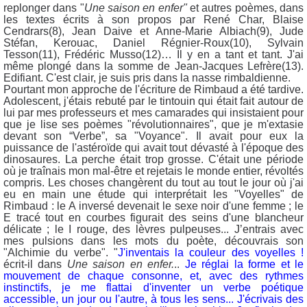
replonger dans "
Une saison en enfer"
et autres poèmes, dans
les textes écrits à son propos par René Char, Blaise
Cendrars(8), Jean Daive et Anne-Marie Albiach(9), Jude
Stéfan, Kerouac, Daniel Régnier-Roux(10), Sylvain
Tesson(11), Frédéric Musso(12)… Il y en a tant et tant. J'ai
même plongé dans la somme de Jean-Jacques Lefrère(13).
Edifiant. C'est clair, je suis pris dans la nasse rimbaldienne.
Pourtant mon approche de l'écriture de Rimbaud a été tardive.
Adolescent, j'étais rebuté par le tintouin qui était fait autour de
lui par mes professeurs et mes camarades qui insistaient pour
que je lise ses poèmes "révolutionnaires", que je m'extasie
devant son “Verbe”, sa "Voyance". Il avait pour eux la
puissance de l'astéroïde qui avait tout dévasté à l'époque des
dinosaures. La perche était trop grosse. C'était une période
où je traînais mon mal-être et rejetais le monde entier, révoltés
compris. Les choses changèrent du tout au tout le jour où j'ai
eu en main une étude qui interprétait les "Voyelles" de
Rimbaud : le A inversé devenait le sexe noir d'une femme ; le
E tracé tout en courbes figurait des seins d'une blancheur
délicate ; le I rouge, des lèvres pulpeuses... J’entrais avec
mes pulsions dans les mots du poète, découvrais son
"Alchimie du verbe". "
J'inventais la couleur des voyelles !
écrit-il dans
Une saison en enfer.
..
Je réglai la forme et le
mouvement de chaque consonne, et, avec des rythmes
instinctifs, je me flattai d'inventer un verbe poétique
accessible, un jour ou l'autre, à tous les sens... J'écrivais des