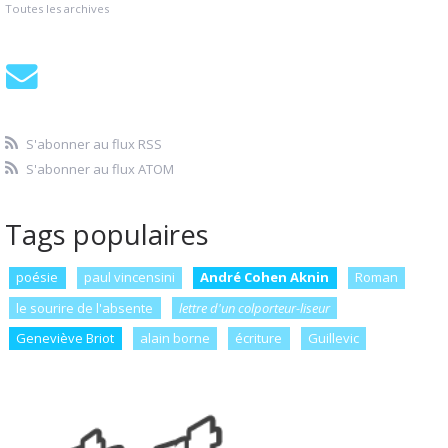
Toutes les archives
S'abonner au flux RSS
S'abonner au flux ATOM
Tags populaires
poésie
paul vincensini
André Cohen Aknin
Roman
le sourire de l'absente
lettre d'un colporteur-liseur
Geneviève Briot
alain borne
écriture
Guillevic