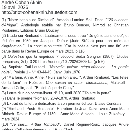
André Cohen Aknin
19 avril 2026
http://briot-cohenaknin.hautetfort.com
(1) "Notre besoin de Rimbaud". Amadou Lamine Sall. Dans
"120 nuances
d'Afrique".
Anthologie établie par Bruno Doucey, Nimrod et Christian
Poslaniec. Editions Bruno Doucey
(2) Etude sur Rimbaud et Lautréamont, sous-titrée "Du génie au silence", et
rédigée en 1959 par Jacques Dufour (Jude Stéfan) pour son mémoire
d'agrégation ". La conclusion titrée "Car la poésie n'est pas une fin" est
parue dans la Revue Europe de mars 2023. p.116
(3)
Qu’est-ce que la négritude ?
Léopold Sédar Senghor (1967). Études
françaises, 3(1), 3-20 https://doi.org/10.7202/036251ar (p.5-6)
(4) Baptiste Tati-Loutard.
"Nouvelle poésie négro-africaine - La parole
noire"
. Poésie 1 - N° 43-44-45. Janv. Juin 1976
(5) "Ma faim, Anne, Anne, / Fuis sur ton âne…". Arthur Rimbaud, "Les fêtes
de la faim" in Poésies.
Une saison en enfer. Illuminations,
Malakoff :
Armand Colin, coll. "Bibliothèque de Cluny"
(6) Lettre d'un colporteur-liseur N° 10, avril 2020 "J'ouvre la porte"
(7) Dans le poème "Roman", 23-9-1870. Arthur Rimbaud
(8) Extrait de la lettre dédicatoire à son premier éditeur. Blaise Cendrars
(9) "Rimbaud, Poste Restante". Entretien de Jean Daive avec Anne-Marie
Albiach. Revue Europe n° 1139 – Anne-Marie Albiach – Louis Zukofsky –
mars 2024
(10)
"Je suis… Arthur Rimbaud"
. Daniel Régnier-Roux. Jacques André
Editeur. Collection dirigée par J.Paul Chich