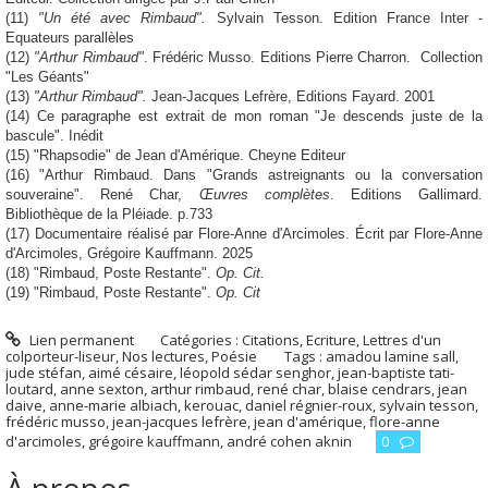
(11)
"Un été avec Rimbaud".
Sylvain Tesson. Edition France Inter -
Equateurs parallèles
(12)
"Arthur Rimbaud"
. Frédéric Musso. Editions Pierre Charron. Collection
"Les Géants"
(13)
"Arthur Rimbaud".
Jean-Jacques Lefrère, Editions Fayard. 2001
(14) Ce paragraphe est extrait de mon roman "Je descends juste de la
bascule". Inédit
(15) "Rhapsodie" de Jean d'Amérique. Cheyne Editeur
(16) "Arthur Rimbaud. Dans "Grands astreignants ou la conversation
souveraine". René Char,
Œuvres complètes
. Editions Gallimard.
Bibliothèque de la Pléiade. p.733
(17) Documentaire réalisé par Flore-Anne d'Arcimoles. Écrit par Flore-Anne
d'Arcimoles, Grégoire Kauffmann. 2025
(18) "Rimbaud, Poste Restante".
Op. Cit.
(19) "Rimbaud, Poste Restante".
Op. Cit
Lien permanent
Catégories :
Citations
,
Ecriture
,
Lettres d'un
colporteur-liseur
,
Nos lectures
,
Poésie
Tags :
amadou lamine sall
,
jude stéfan
,
aimé césaire
,
léopold sédar senghor
,
jean-baptiste tati-
loutard
,
anne sexton
,
arthur rimbaud
,
rené char
,
blaise cendrars
,
jean
daive
,
anne-marie albiach
,
kerouac
,
daniel régnier-roux
,
sylvain tesson
,
frédéric musso
,
jean-jacques lefrère
,
jean d'amérique
,
flore-anne
d'arcimoles
,
grégoire kauffmann
,
andré cohen aknin
0
À propos