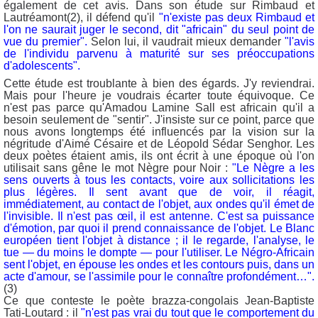
également de cet avis. Dans son étude sur Rimbaud et
Lautréamont(2), il défend qu'il
"n'existe pas deux Rimbaud et
l'on ne saurait juger le second, dit "africain" du seul point de
vue du premier".
Selon lui, il vaudrait mieux demander
"l'avis
de l'individu parvenu à maturité sur ses préoccupations
d'adolescents".
Cette étude est troublante à bien des égards. J'y reviendrai.
Mais pour l'heure je voudrais écarter toute équivoque. Ce
n'est pas parce qu'Amadou Lamine Sall est africain qu'il a
besoin seulement de "sentir". J'insiste sur ce point, parce que
nous avons longtemps été influencés par la vision sur la
négritude d'Aimé Césaire et de Léopold Sédar Senghor. Les
deux poètes étaient amis, ils ont écrit à une époque où l'on
utilisait sans gêne le mot Nègre pour Noir :
"Le Nègre a les
sens ouverts à tous les contacts, voire aux sollicitations les
plus légères. Il sent avant que de voir, il réagit,
immédiatement, au contact de l'objet, aux ondes qu'il émet de
l'invisible. Il n'est pas œil, il est antenne. C'est sa puissance
d'émotion, par quoi il prend connaissance de l'objet. Le Blanc
européen tient l'objet à distance ; il le regarde, l'analyse, le
tue — du moins le dompte — pour l'utiliser. Le Négro-Africain
sent l'objet, en épouse les ondes et les contours puis, dans un
acte d'amour, se l'assimile pour le connaître profondément…".
(3)
Ce que conteste le poète brazza-congolais Jean-Baptiste
Tati-Loutard : il
"n'est pas vrai du tout que le comportement du