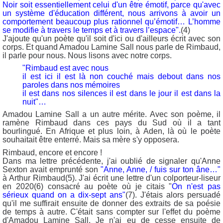
Noir soit essentiellement celui d'un être émotif, parce qu'avec
un système d'éducation différent, nous arrivons à avoir un
comportement beaucoup plus rationnel qu’émotif… L’homme
se modifie à travers le temps et à travers l’espace".
(4)
J'ajoute qu'un poète qu'il soit d'ici ou d'ailleurs écrit avec son
corps. Et quand Amadou Lamine Sall nous parle de Rimbaud,
il parle pour nous. Nous lisons avec notre corps.
"Rimbaud est avec nous
il est ici il est là non couché mais debout dans nos
paroles dans nos mémoires
il est dans nos silences il est dans le jour il est dans la
nuit"…
Amadou Lamine Sall a un autre mérite. Avec son poème, il
ramène Rimbaud dans ces pays du Sud où il a tant
bourlingué. En Afrique et plus loin, à Aden, là où le poète
souhaitait être enterré. Mais sa mère s'y opposera.
Rimbaud, encore et encore !
Dans ma lettre précédente, j'ai oublié de signaler qu'Anne
Sexton avait emprunté son
"Anne, Anne, / fuis sur ton âne…"
à Arthur Rimbaud(5). J'ai écrit une lettre d'un colporteur-liseur
en 2020(6) consacré au poète où je citais "
On n'est pas
sérieux quand on a dix-sept ans"
(7). J'étais alors persuadé
qu'il me suffirait ensuite de donner des extraits de sa poésie
de temps à autre. C'était sans compter sur l'effet du poème
d'Amadou Lamine Sall. Je n'ai eu de cesse ensuite de