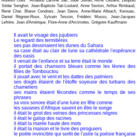
Auteurs cités : Amadou Lamine Sall, Jude Stéfan, Aimé Césaire, Léopold
Sédar Senghor, Jean-Baptiste Tati-Loutard, Anne Sexton, Arthur Rimbaud,
René Char, Blaise Cendrars, Jean Daive, Anne-Marie Albiach, Kerouac,
Daniel Régnier-Roux, Sylvain Tesson, Frédéric Musso, Jean-Jacques
Lefrère, Jean d'Amérique, Flore-Anne d'Arcimoles, Grégoire Kauffmann
Il avait le visage des jujubiers
Le regard des termitières
ses pas dessinaient les dunes du Sahara
sa case était au clair de lune sa cathédrale l'espérance
des oasis
il venait de l'enfance et sa terre était le monde
il portait des chansons bleues comme les lèvres des
filles de Tombouctou
il jouait avec le vent et les dattes des palmiers
ses doigts étaient de l'étoffe soyeuse des turbans des
chameliers
ses mains étaient fécondes comme le temps de ses
phrases
sa voix sonore était d'une lune en fête comme
les savanes d'Afrique savent en être le songe
il était le griot des veines des princesses nègres
il était le galop des racines
il était la marée haute des mots
il était la maison et le livre des piroguiers
le poète invincible qui sortit de l'asile la poésie française