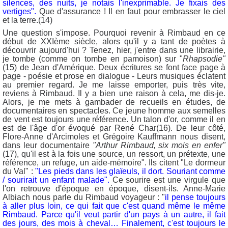
silences, des nuits, je notais l'inexprimable. Je fixais des
vertiges".
Que d'assurance ! Il en faut pour embrasser le ciel
et la terre.(14)
Une question s'impose. Pourquoi revenir à Rimbaud en ce
début de XXIème siècle, alors qu'il y a tant de poètes à
découvrir aujourd'hui ? Tenez, hier, j'entre dans une librairie,
je tombe (comme on tombe en pamoison) sur "
Rhapsodie"
(15) de Jean d'Amérique. Deux écritures se font face page à
page - poésie et prose en dialogue - Leurs musiques éclatent
au premier regard. Je me laisse emporter, puis très vite,
reviens à Rimbaud. Il y a bien une raison à cela, me dis-je.
Alors, je me mets à gambader de recueils en études, de
documentaires en spectacles. Ce jeune homme aux semelles
de vent est toujours une référence. Un talon d'or, comme il en
est de l'âge d'or évoqué par René Char(16). De leur côté,
Flore-Anne d'Arcimoles et Grégoire Kauffmann nous disent,
dans leur documentaire
"Arthur Rimbaud, six mois en enfer"
(17), qu'il est à la fois une source, un ressort, un prétexte, une
référence, un refuge, un aide-mémoire". Ils citent "Le dormeur
du Val" :
"Les pieds dans les glaïeuls, il dort. Souriant comme
/ sourirait un enfant malade".
Ce sourire est une virgule que
l'on retrouve d'époque en époque, disent-ils. Anne-Marie
Albiach nous parle du Rimbaud voyageur : "
il pense toujours
à aller plus loin, ce qui fait que c'est quand même le même
Rimbaud. Parce qu'il veut partir d'un pays à un autre, il fait
des jours, des mois à cheval… Finalement, c'est toujours le