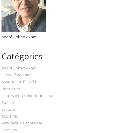
André Cohen Aknin
Catégories
André Cohen Aknin
Geneviève Briot
Association Bleu 31
Littérature
Lettres d'un colporteur-liseur
Poésie
Ecriture
Actualité
Avis lecteurs et presse
Citations