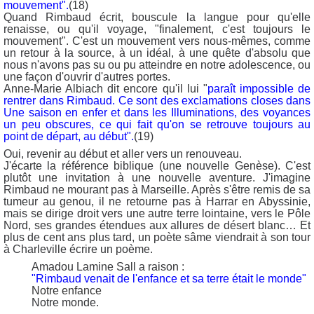
mouvement".
(18)
Quand Rimbaud écrit, bouscule la langue pour qu'elle
renaisse, ou qu'il voyage, "finalement, c'est toujours le
mouvement". C'est un mouvement vers nous-mêmes, comme
un retour à la source, à un idéal, à une quête d'absolu que
nous n'avons pas su ou pu atteindre en notre adolescence, ou
une façon d'ouvrir d'autres portes.
Anne-Marie Albiach dit encore qu'il lui "
paraît impossible de
rentrer dans Rimbaud. Ce sont des exclamations closes dans
Une saison en enfer et dans les Illuminations, des voyances
un peu obscures, ce qui fait qu'on se retrouve toujours au
point de départ, au début".
(19)
Oui, revenir au début et aller vers un renouveau.
J'écarte la référence biblique (une nouvelle Genèse). C'est
plutôt une invitation à une nouvelle aventure. J'imagine
Rimbaud ne mourant pas à Marseille. Après s'être remis de sa
tumeur au genou, il ne retourne pas à Harrar en Abyssinie,
mais se dirige droit vers une autre terre lointaine, vers le Pôle
Nord, ses grandes étendues aux allures de désert blanc… Et
plus de cent ans plus tard, un poète sâme viendrait à son tour
à Charleville écrire un poème.
Amadou Lamine Sall a raison :
"Rimbaud venait de l'enfance et sa terre était le monde"
Notre enfance
Notre monde.