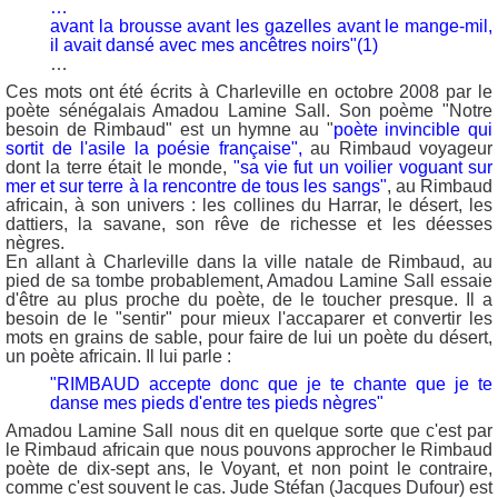
…
avant la brousse avant les gazelles avant le mange-mil,
il avait dansé avec mes ancêtres noirs"(1)
…
Ces mots ont été écrits à Charleville en octobre 2008 par le
poète sénégalais Amadou Lamine Sall. Son poème "Notre
besoin de Rimbaud" est un hymne au "
poète invincible qui
sortit de l'asile la poésie française",
au Rimbaud voyageur
dont la terre était le monde,
"sa vie fut un voilier voguant sur
mer et sur terre à la rencontre de tous les sangs"
, au Rimbaud
africain, à son univers : les collines du Harrar, le désert, les
dattiers, la savane, son rêve de richesse et les déesses
nègres.
En allant à Charleville dans la ville natale de Rimbaud, au
pied de sa tombe probablement, Amadou Lamine Sall essaie
d'être au plus proche du poète, de le toucher presque. Il a
besoin de le "sentir" pour mieux l'accaparer et convertir les
mots en grains de sable, pour faire de lui un poète du désert,
un poète africain. Il lui parle :
"RIMBAUD accepte donc que je te chante que je te
danse mes pieds d'entre tes pieds nègres"
Amadou Lamine Sall nous dit en quelque sorte que c'est par
le Rimbaud africain que nous pouvons approcher le Rimbaud
poète de dix-sept ans, le Voyant, et non point le contraire,
comme c'est souvent le cas. Jude Stéfan (Jacques Dufour) est