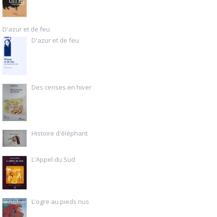
D'azur et de feu
D'azur et de feu
Des cerises en hiver
Histoire d'éléphant
L'Appel du Sud
L'ogre au pieds nus