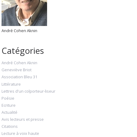
André Cohen Aknin
Catégories
André Cohen Aknin
Geneviève Briot
Association Bleu 31
Littérature
Lettres d'un colporteur-liseur
Poésie
Ecriture
Actualité
Avis lecteurs et presse
Citations
Lecture à voix haute