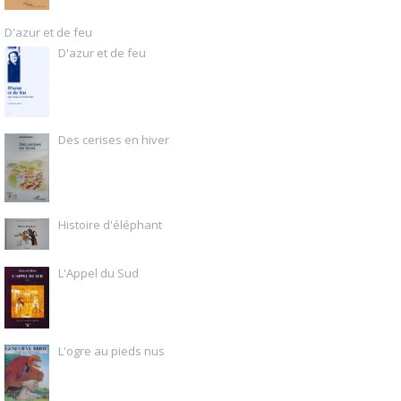
D'azur et de feu
D'azur et de feu
Des cerises en hiver
Histoire d'éléphant
L'Appel du Sud
L'ogre au pieds nus