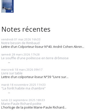
Notes récentes
vendredi 01
mai 2026
16h33
Notre besoin de Rimbaud
Lettre d'un Colporteur-liseur N°40. André Cohen Aknin...
samedi 28
mars 2026
17h28
Le souffle d'une poétesse en terre drômoise
...
mercredi 18
mars 2026
09h17
Livre sur table
Lettre d'un colporteur-liseur N°39 "Livre sur...
mardi 18
novembre 2025
11h33
"La forêt habite ma chambre”
...
lundi 22
septembre 2025
18h33
Marie-Paule Richard poète
L'horloge de la poète Marie-Paule Richard...