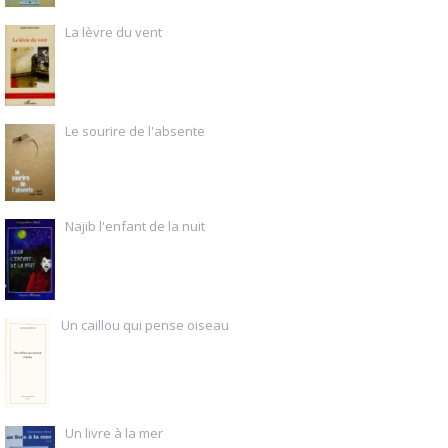
La lèvre du vent
Le sourire de l'absente
Najib l'enfant de la nuit
Un caillou qui pense oiseau
Un livre à la mer