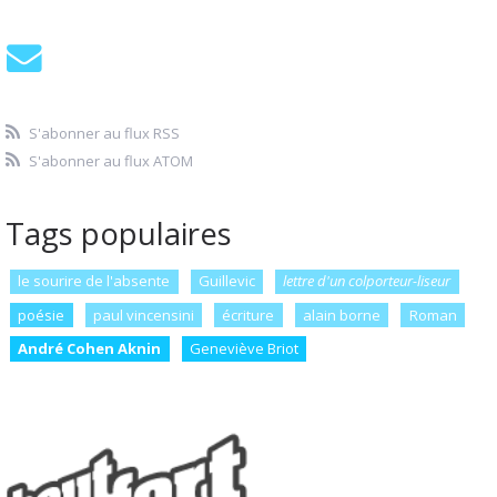
S'abonner au flux RSS
S'abonner au flux ATOM
Tags populaires
le sourire de l'absente
Guillevic
lettre d'un colporteur-liseur
poésie
paul vincensini
écriture
alain borne
Roman
André Cohen Aknin
Geneviève Briot