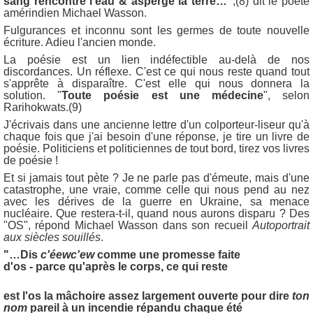
sang rencontre l'eau & asperge la terre…"
,(8) dit le poète
amérindien Michael Wasson.
Fulgurances et inconnu sont les germes de toute nouvelle
écriture. Adieu l'ancien monde.
La poésie est un lien indéfectible au-delà de nos
discordances. Un réflexe. C'est ce qui nous reste quand tout
s'apprête à disparaître. C'est elle qui nous donnera la
solution. "
Toute poésie est une médecine
", selon
Rarihokwats.(9)
J'écrivais dans une ancienne lettre d'un colporteur-liseur qu'à
chaque fois que j'ai besoin d'une réponse, je tire un livre de
poésie. Politiciens et politiciennes de tout bord, tirez vos livres
de poésie !
Et si jamais tout pète ? Je ne parle pas d'émeute, mais d'une
catastrophe, une vraie, comme celle qui nous pend au nez
avec les dérives de la guerre en Ukraine, sa menace
nucléaire. Que restera-t-il, quand nous aurons disparu ? Des
"OS", répond Michael Wasson dans son recueil
Autoportrait
aux siècles souillés
.
"…Dis
c'éewc'ew
comme une promesse faite
d'os - parce qu'après le corps, ce qui reste
est l'os la mâchoire assez largement ouverte pour dire
ton
nom
pareil à un incendie répandu chaque été