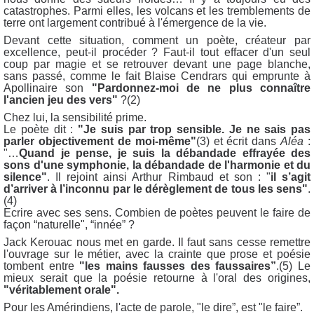
catastrophes. Parmi elles, les volcans et les tremblements de
terre ont largement contribué à l'émergence de la vie.
Devant cette situation, comment un poète, créateur par
excellence, peut-il procéder ? Faut-il tout effacer d'un seul
coup par magie et se retrouver devant une page blanche,
sans passé, comme le fait Blaise Cendrars qui emprunte à
Apollinaire son
"Pardonnez-moi de ne plus connaître
l'ancien jeu des vers"
?(2)
Chez lui, la sensibilité prime.
Le poète dit :
"Je suis par trop sensible. Je ne sais pas
parler objectivement de moi-même"
(3) et écrit dans
Aléa
:
"…
Quand je pense, je suis la débandade effrayée des
sons d'une symphonie, la débandade de l'harmonie et du
silence"
. Il rejoint ainsi Arthur Rimbaud et son : "
il s’agit
d’arriver à l’inconnu par le dérèglement de tous les sens"
.
(4)
Ecrire avec ses sens. Combien de poètes peuvent le faire de
façon “naturelle", “innée” ?
Jack Kerouac nous met en garde. Il faut sans cesse remettre
l'ouvrage sur le métier, avec la crainte que prose et poésie
tombent entre
"les mains fausses des faussaires”
.(5) Le
mieux serait que la poésie retourne à l'oral des origines,
"véritablement orale".
Pour les Amérindiens, l'acte de parole, "le dire”, est "le faire”.