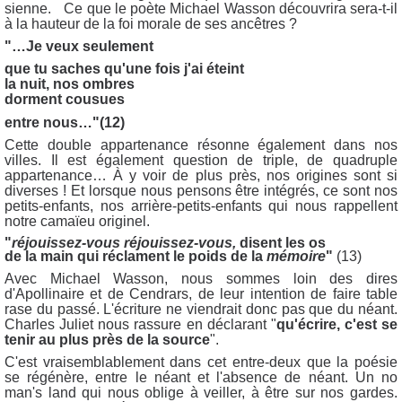
sienne. Ce que le poète Michael Wasson découvrira sera-t-il
à la hauteur de la foi morale de ses ancêtres ?
"…Je veux seulement
que tu saches qu'une fois j'ai éteint
la nuit, nos ombres
dorment cousues
entre nous…"(12)
Cette double appartenance résonne également dans nos
villes. Il est également question de triple, de quadruple
appartenance… À y voir de plus près, nos origines sont si
diverses ! Et lorsque nous pensons être intégrés, ce sont nos
petits-enfants, nos arrière-petits-enfants qui nous rappellent
notre camaïeu originel.
"
réjouissez-vous réjouissez-vous,
disent les os
de la main qui réclament le poids de la
mémoire
"
(13)
Avec Michael Wasson, nous sommes loin des dires
d'Apollinaire et de Cendrars, de leur intention de faire table
rase du passé. L'écriture ne viendrait donc pas que du néant.
Charles Juliet nous rassure en déclarant "
qu'écrire, c'est se
tenir au plus près de la source
".
C'est vraisemblablement dans cet entre-deux que la poésie
se régénère, entre le néant et l'absence de néant. Un no
man's land qui nous oblige à veiller, à être sur nos gardes.