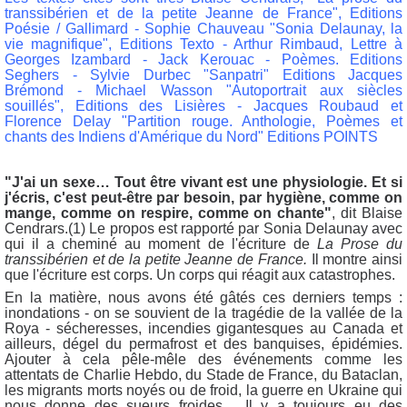
transsibérien et de la petite Jeanne de France", Editions
Poésie / Gallimard - Sophie Chauveau "Sonia Delaunay, la
vie magnifique", Editions Texto - Arthur Rimbaud, Lettre à
Georges Izambard -
Jack Kerouac - Poèmes. Editions
Seghers -
Sylvie Durbec "Sanpatri" Editions Jacques
Brémond - Michael Wasson "Autoportrait aux siècles
souillés", Editions des Lisières - Jacques Roubaud et
Florence Delay "Partition rouge. Anthologie, Poèmes et
chants des Indiens d'Amérique du Nord"
Editions POINTS
"J'ai un sexe… Tout être vivant est une physiologie. Et si
j'écris, c'est peut-être par besoin, par hygiène, comme on
mange, comme on respire, comme on chante"
, dit Blaise
Cendrars.(1) Le propos est rapporté par Sonia Delaunay avec
qui il a cheminé au moment de l'écriture de
La Prose du
transsibérien et de la petite Jeanne de France.
Il montre ainsi
que l'écriture est corps. Un corps qui réagit aux catastrophes.
En la matière, nous avons été gâtés ces derniers temps :
inondations - on se souvient de la tragédie de la vallée de la
Roya - sécheresses, incendies gigantesques au Canada et
ailleurs, dégel du permafrost et des banquises, épidémies.
Ajouter à cela pêle-mêle des événements comme les
attentats de Charlie Hebdo, du Stade de France, du Bataclan,
les migrants morts noyés ou de froid, la guerre en Ukraine qui
nous donne des sueurs froides… Il y a toujours eu des