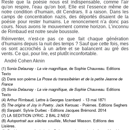
Reste que la poésie nous est indispensable, comme l'air
qu'on respire, l'eau qu'on boit. Elle est l'essence même de
notre condition d'humain, dit Cendrars. Il a raison. Dans les
camps de concentration nazis, des déportés disaient de la
poésie pour rester humains. Le renoncement n'a donc pas
cours. Nous avons le mouvement comme horizon. L’inconnu
de Rimbaud est notre seule boussole.
Réinventer, n'est-ce pas ce que fait chaque génération
d'humains depuis la nuit des temps ? Sauf que cette fois, mes
os sont accrochés à un arbre et se balancent au gré des
vents. Ce qui, pour lire, est plutôt inconfortable.
André Cohen Aknin
(1) S
onia Delaunay - La vie magnifique,
de Sophie Chauveau. Editions
Texto
(2) Dans son poème
La Prose du transsibérien et de la petite Jeanne de
France
(3)
Sonia Delaunay - La vie magnifique, de Sophie Chauveau.
Editions
Texto
(4) Arthur Rimbaud, Lettre à Georges Izambard - 13 mai 1871
(5)
The origins of Joy in Poetry
. Jack Kerouac - Poèmes. Editions Seghers
(6)
Sanpatri
. Sylvie Durbec - Editions Jacques Brémond. 2014
(7) LA SEDITION LYRIC. 2 BAL 2 NEG'
(8)
Autoportrait aux siècles souillés
, Michael Wasson. Editions des
Lisières.