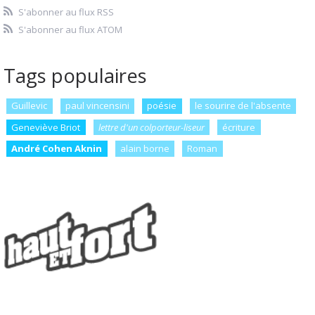
S'abonner au flux RSS
S'abonner au flux ATOM
Tags populaires
Guillevic
paul vincensini
poésie
le sourire de l'absente
Geneviève Briot
lettre d'un colporteur-liseur
écriture
André Cohen Aknin
alain borne
Roman