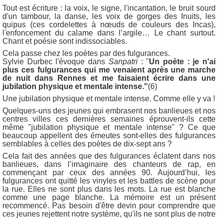
Tout est écriture : la voix, le signe, l'incantation, le bruit sourd
d'un tambour, la danse, les voix de gorges des Inuits, les
quipus (ces cordelettes à nœuds de couleurs des Incas),
l'enfoncement du calame dans l’argile… Le chant surtout.
Chant et poésie sont indissociables.
Cela passe chez les poètes par des fulgurances.
Sylvie Durbec l'évoque dans
Sanpatri
: "
Un poète : je n'ai
plus ces fulgurances qui me venaient après une marche
de nuit dans Rennes et me faisaient écrire dans une
jubilation physique et mentale intense."
(6)
Une jubilation physique et mentale intense. Comme elle y va !
Quelques-uns des jeunes qui embrasent nos banlieues et nos
centres villes ces dernières semaines éprouvent-ils cette
même "jubilation physique et mentale intense" ? Ce que
beaucoup appellent des émeutes sont-elles des fulgurances
semblables à celles des poètes de dix-sept ans ?
Cela fait des années que des fulgurances éclatent dans nos
banlieues, dans l’imaginaire des chanteurs de rap, en
commençant par ceux des années 90. Aujourd’hui, les
fulgurances ont quitté les vinyles et les battles de scène pour
la rue. Elles ne sont plus dans les mots. La rue est blanche
comme une page blanche. La mémoire est un présent
recommencé. Pas besoin d'être devin pour comprendre que
ces jeunes rejettent notre système, qu'ils ne sont plus de notre