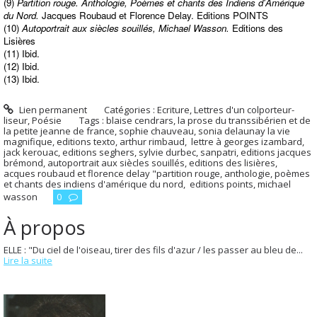
(9)
Partition rouge. Anthologie, Poèmes et chants des Indiens d'Amérique
du Nord.
Jacques Roubaud et Florence Delay. Editions POINTS
(10)
Autoportrait aux siècles souillés, Michael Wasson.
Editions des
Lisières
(11) Ibid.
(12) Ibid.
(13) Ibid.
Lien permanent
Catégories :
Ecriture
,
Lettres d'un colporteur-
liseur
,
Poésie
Tags :
blaise cendrars
,
la prose du transsibérien et de
la petite jeanne de france
,
sophie chauveau
,
sonia delaunay la vie
magnifique
,
editions texto
,
arthur rimbaud
,
lettre à georges izambard
,
jack kerouac
,
editions seghers
,
sylvie durbec
,
sanpatri
,
editions jacques
brémond
,
autoportrait aux siècles souillés
,
editions des lisières
,
acques roubaud et florence delay "partition rouge
,
anthologie
,
poèmes
et chants des indiens d'amérique du nord
,
editions points
,
michael
wasson
0
À propos
ELLE : "Du ciel de l'oiseau, tirer des fils d'azur / les passer au bleu de...
Lire la suite