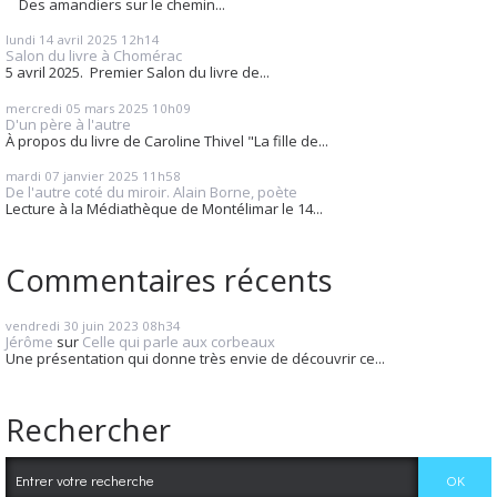
Des amandiers sur le chemin...
lundi 14
avril 2025
12h14
Salon du livre à Chomérac
5 avril 2025. Premier Salon du livre de...
mercredi 05
mars 2025
10h09
D'un père à l'autre
À propos du livre de Caroline Thivel "La fille de...
mardi 07
janvier 2025
11h58
De l'autre coté du miroir. Alain Borne, poète
Lecture à la Médiathèque de Montélimar le 14...
Commentaires récents
vendredi 30
juin 2023
08h34
Jérôme
sur
Celle qui parle aux corbeaux
Une présentation qui donne très envie de découvrir ce...
Rechercher