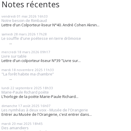
Notes récentes
vendredi 01
mai 2026
16h33
Notre besoin de Rimbaud
Lettre d'un Colporteur-liseur N°40. André Cohen Aknin...
samedi 28
mars 2026
17h28
Le souffle d'une poétesse en terre drômoise
...
mercredi 18
mars 2026
09h17
Livre sur table
Lettre d'un colporteur-liseur N°39 "Livre sur...
mardi 18
novembre 2025
11h33
"La forêt habite ma chambre”
...
lundi 22
septembre 2025
18h33
Marie-Paule Richard poète
L'horloge de la poète Marie-Paule Richard...
dimanche 17
août 2025
16h07
Les nymhéas à deux voix - Musée de l'Orangerie
Entrer au Musée de l'Orangerie, c'est entrer dans...
mardi 20
mai 2025
18h45
Des amandiers