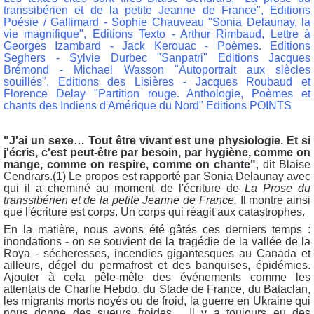
transsibérien et de la petite Jeanne de France", Editions
Poésie / Gallimard - Sophie Chauveau "Sonia Delaunay, la
vie magnifique", Editions Texto - Arthur Rimbaud, Lettre à
Georges Izambard -
Jack Kerouac - Poèmes. Editions
Seghers -
Sylvie Durbec "Sanpatri" Editions Jacques
Brémond - Michael Wasson "Autoportrait aux siècles
souillés", Editions des Lisières - Jacques Roubaud et
Florence Delay "Partition rouge. Anthologie, Poèmes et
chants des Indiens d'Amérique du Nord"
Editions POINTS
"J'ai un sexe… Tout être vivant est une physiologie. Et si
j'écris, c'est peut-être par besoin, par hygiène, comme on
mange, comme on respire, comme on chante"
, dit Blaise
Cendrars.(1) Le propos est rapporté par Sonia Delaunay avec
qui il a cheminé au moment de l'écriture de
La Prose du
transsibérien et de la petite Jeanne de France.
Il montre ainsi
que l'écriture est corps. Un corps qui réagit aux catastrophes.
En la matière, nous avons été gâtés ces derniers temps :
inondations - on se souvient de la tragédie de la vallée de la
Roya - sécheresses, incendies gigantesques au Canada et
ailleurs, dégel du permafrost et des banquises, épidémies.
Ajouter à cela pêle-mêle des événements comme les
attentats de Charlie Hebdo, du Stade de France, du Bataclan,
les migrants morts noyés ou de froid, la guerre en Ukraine qui
nous donne des sueurs froides… Il y a toujours eu des