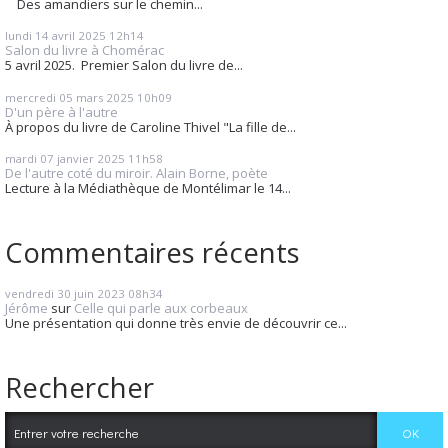
Des amandiers sur le chemin...
lundi 14
avril 2025
12h14
Salon du livre à Chomérac
5 avril 2025. Premier Salon du livre de...
mercredi 05
mars 2025
10h09
D'un père à l'autre
À propos du livre de Caroline Thivel "La fille de...
mardi 07
janvier 2025
11h58
De l'autre coté du miroir. Alain Borne, poète
Lecture à la Médiathèque de Montélimar le 14...
Commentaires récents
vendredi 30
juin 2023
08h34
Jérôme
sur
Celle qui parle aux corbeaux
Une présentation qui donne très envie de découvrir ce...
Rechercher