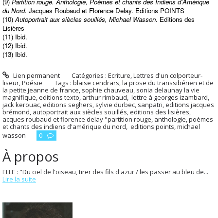
(9)
Partition rouge. Anthologie, Poèmes et chants des Indiens d'Amérique
du Nord.
Jacques Roubaud et Florence Delay. Editions POINTS
(10)
Autoportrait aux siècles souillés, Michael Wasson.
Editions des
Lisières
(11) Ibid.
(12) Ibid.
(13) Ibid.
Lien permanent
Catégories :
Ecriture
,
Lettres d'un colporteur-
liseur
,
Poésie
Tags :
blaise cendrars
,
la prose du transsibérien et de
la petite jeanne de france
,
sophie chauveau
,
sonia delaunay la vie
magnifique
,
editions texto
,
arthur rimbaud
,
lettre à georges izambard
,
jack kerouac
,
editions seghers
,
sylvie durbec
,
sanpatri
,
editions jacques
brémond
,
autoportrait aux siècles souillés
,
editions des lisières
,
acques roubaud et florence delay "partition rouge
,
anthologie
,
poèmes
et chants des indiens d'amérique du nord
,
editions points
,
michael
wasson
0
À propos
ELLE : "Du ciel de l'oiseau, tirer des fils d'azur / les passer au bleu de...
Lire la suite