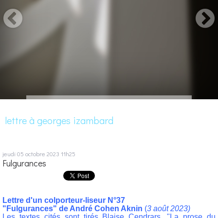
lettre à georges izambard
jeudi 05
octobre 2023
11h25
Fulgurances
Lettre d'un colporteur-liseur N°37
"Fulgurances" de André Cohen Aknin
(
3 août 2023)
Les textes cités sont tirés Blaise Cendrars, "La prose du