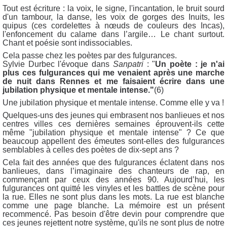
Tout est écriture : la voix, le signe, l'incantation, le bruit sourd
d'un tambour, la danse, les voix de gorges des Inuits, les
quipus (ces cordelettes à nœuds de couleurs des Incas),
l'enfoncement du calame dans l’argile… Le chant surtout.
Chant et poésie sont indissociables.
Cela passe chez les poètes par des fulgurances.
Sylvie Durbec l'évoque dans
Sanpatri
: "
Un poète : je n'ai
plus ces fulgurances qui me venaient après une marche
de nuit dans Rennes et me faisaient écrire dans une
jubilation physique et mentale intense."
(6)
Une jubilation physique et mentale intense. Comme elle y va !
Quelques-uns des jeunes qui embrasent nos banlieues et nos
centres villes ces dernières semaines éprouvent-ils cette
même "jubilation physique et mentale intense" ? Ce que
beaucoup appellent des émeutes sont-elles des fulgurances
semblables à celles des poètes de dix-sept ans ?
Cela fait des années que des fulgurances éclatent dans nos
banlieues, dans l’imaginaire des chanteurs de rap, en
commençant par ceux des années 90. Aujourd’hui, les
fulgurances ont quitté les vinyles et les battles de scène pour
la rue. Elles ne sont plus dans les mots. La rue est blanche
comme une page blanche. La mémoire est un présent
recommencé. Pas besoin d'être devin pour comprendre que
ces jeunes rejettent notre système, qu'ils ne sont plus de notre