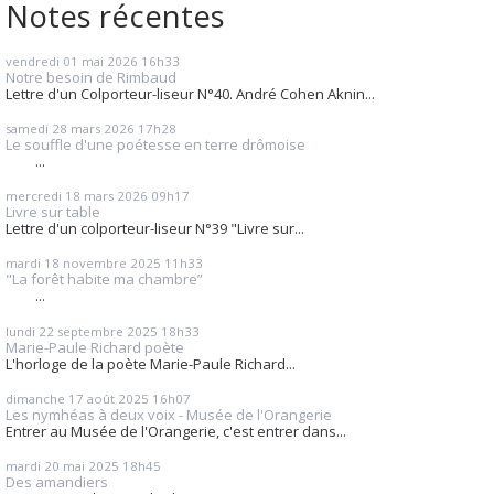
Notes récentes
vendredi 01
mai 2026
16h33
Notre besoin de Rimbaud
Lettre d'un Colporteur-liseur N°40. André Cohen Aknin...
samedi 28
mars 2026
17h28
Le souffle d'une poétesse en terre drômoise
...
mercredi 18
mars 2026
09h17
Livre sur table
Lettre d'un colporteur-liseur N°39 "Livre sur...
mardi 18
novembre 2025
11h33
"La forêt habite ma chambre”
...
lundi 22
septembre 2025
18h33
Marie-Paule Richard poète
L'horloge de la poète Marie-Paule Richard...
dimanche 17
août 2025
16h07
Les nymhéas à deux voix - Musée de l'Orangerie
Entrer au Musée de l'Orangerie, c'est entrer dans...
mardi 20
mai 2025
18h45
Des amandiers