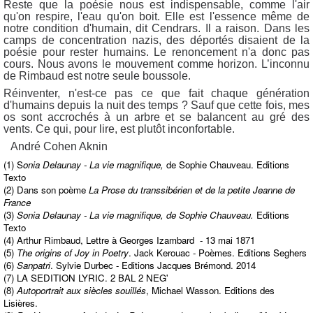
Reste que la poésie nous est indispensable, comme l'air
qu'on respire, l'eau qu'on boit. Elle est l'essence même de
notre condition d'humain, dit Cendrars. Il a raison. Dans les
camps de concentration nazis, des déportés disaient de la
poésie pour rester humains. Le renoncement n'a donc pas
cours. Nous avons le mouvement comme horizon. L’inconnu
de Rimbaud est notre seule boussole.
Réinventer, n'est-ce pas ce que fait chaque génération
d'humains depuis la nuit des temps ? Sauf que cette fois, mes
os sont accrochés à un arbre et se balancent au gré des
vents. Ce qui, pour lire, est plutôt inconfortable.
André Cohen Aknin
(1) S
onia Delaunay - La vie magnifique,
de Sophie Chauveau. Editions
Texto
(2) Dans son poème
La Prose du transsibérien et de la petite Jeanne de
France
(3)
Sonia Delaunay - La vie magnifique, de Sophie Chauveau.
Editions
Texto
(4) Arthur Rimbaud, Lettre à Georges Izambard - 13 mai 1871
(5)
The origins of Joy in Poetry
. Jack Kerouac - Poèmes. Editions Seghers
(6)
Sanpatri
. Sylvie Durbec - Editions Jacques Brémond. 2014
(7) LA SEDITION LYRIC. 2 BAL 2 NEG'
(8)
Autoportrait aux siècles souillés
, Michael Wasson. Editions des
Lisières.