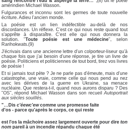
sang rencontre l'eau & asperge la terre…"
,(8) dit le poète
amérindien Michael Wasson.
Fulgurances et inconnu sont les germes de toute nouvelle
écriture. Adieu l'ancien monde.
La poésie est un lien indéfectible au-delà de nos
discordances. Un réflexe. C'est ce qui nous reste quand tout
s'apprête à disparaître. C'est elle qui nous donnera la
solution. "
Toute poésie est une médecine
", selon
Rarihokwats.(9)
J'écrivais dans une ancienne lettre d'un colporteur-liseur qu'à
chaque fois que j'ai besoin d'une réponse, je tire un livre de
poésie. Politiciens et politiciennes de tout bord, tirez vos livres
de poésie !
Et si jamais tout pète ? Je ne parle pas d'émeute, mais d'une
catastrophe, une vraie, comme celle qui nous pend au nez
avec les dérives de la guerre en Ukraine, sa menace
nucléaire. Que restera-t-il, quand nous aurons disparu ? Des
"OS", répond Michael Wasson dans son recueil
Autoportrait
aux siècles souillés
.
"…Dis
c'éewc'ew
comme une promesse faite
d'os - parce qu'après le corps, ce qui reste
est l'os la mâchoire assez largement ouverte pour dire
ton
nom
pareil à un incendie répandu chaque été