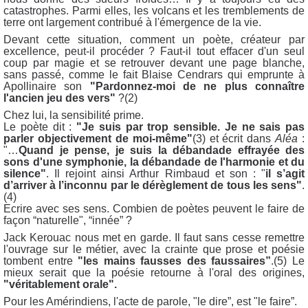
catastrophes. Parmi elles, les volcans et les tremblements de
terre ont largement contribué à l'émergence de la vie.
Devant cette situation, comment un poète, créateur par
excellence, peut-il procéder ? Faut-il tout effacer d'un seul
coup par magie et se retrouver devant une page blanche,
sans passé, comme le fait Blaise Cendrars qui emprunte à
Apollinaire son
"Pardonnez-moi de ne plus connaître
l'ancien jeu des vers"
?(2)
Chez lui, la sensibilité prime.
Le poète dit :
"Je suis par trop sensible. Je ne sais pas
parler objectivement de moi-même"
(3) et écrit dans
Aléa
:
"…
Quand je pense, je suis la débandade effrayée des
sons d'une symphonie, la débandade de l'harmonie et du
silence"
. Il rejoint ainsi Arthur Rimbaud et son : "
il s’agit
d’arriver à l’inconnu par le dérèglement de tous les sens"
.
(4)
Ecrire avec ses sens. Combien de poètes peuvent le faire de
façon “naturelle", “innée” ?
Jack Kerouac nous met en garde. Il faut sans cesse remettre
l'ouvrage sur le métier, avec la crainte que prose et poésie
tombent entre
"les mains fausses des faussaires”
.(5) Le
mieux serait que la poésie retourne à l'oral des origines,
"véritablement orale".
Pour les Amérindiens, l'acte de parole, "le dire”, est "le faire”.