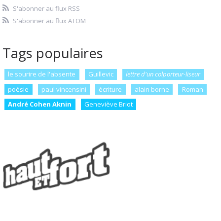
S'abonner au flux RSS
S'abonner au flux ATOM
Tags populaires
le sourire de l'absente
Guillevic
lettre d'un colporteur-liseur
poésie
paul vincensini
écriture
alain borne
Roman
André Cohen Aknin
Geneviève Briot