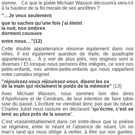
sienne. Ce que le poète Michael Wasson découvrira sera-t-il
à la hauteur de la foi morale de ses ancêtres ?
"…Je veux seulement
que tu saches qu'une fois j'ai éteint
la nuit, nos ombres
dorment cousues
entre nous…"(12)
Cette double appartenance résonne également dans nos
villes. Il est également question de triple, de quadruple
appartenance… À y voir de plus près, nos origines sont si
diverses ! Et lorsque nous pensons être intégrés, ce sont nos
petits-enfants, nos arrière-petits-enfants qui nous rappellent
notre camaïeu originel.
"
réjouissez-vous réjouissez-vous,
disent les os
de la main qui réclament le poids de la
mémoire
"
(13)
Avec Michael Wasson, nous sommes loin des dires
d'Apollinaire et de Cendrars, de leur intention de faire table
rase du passé. L'écriture ne viendrait donc pas que du néant.
Charles Juliet nous rassure en déclarant "
qu'écrire, c'est se
tenir au plus près de la source
".
C'est vraisemblablement dans cet entre-deux que la poésie
se régénère, entre le néant et l'absence de néant. Un no
man's land qui nous oblige à veiller, à être sur nos gardes.