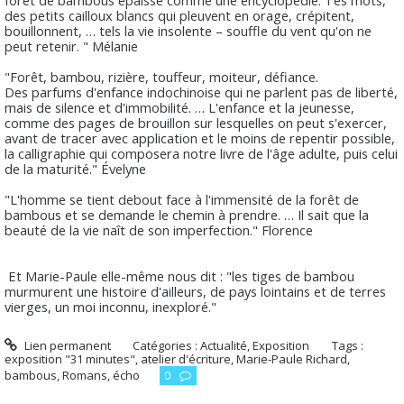
des petits cailloux blancs qui pleuvent en orage, crépitent,
bouillonnent, … tels la vie insolente – souffle du vent qu'on ne
peut retenir. "
Mélanie
"Forêt, bambou, rizière, touffeur, moiteur, défiance.
Des parfums d'enfance indochinoise qui ne parlent pas de liberté,
mais de silence et d'immobilité. … L'enfance et la jeunesse,
comme des pages de brouillon sur lesquelles on peut s'exercer,
avant de tracer avec application et le moins de repentir possible,
la calligraphie qui composera notre livre de l'âge adulte, puis celui
de la maturité."
Évelyne
"L'homme se tient debout face à l'immensité de la forêt de
bambous et se demande le chemin à prendre. … Il sait que la
beauté de la vie naît de son imperfection."
Florence
Et
Marie-Paule
elle-même nous dit : "les tiges de bambou
murmurent une histoire d'ailleurs, de pays lointains et de terres
vierges, un moi inconnu, inexploré."
Lien permanent
Catégories :
Actualité
,
Exposition
Tags :
exposition "31 minutes"
,
atelier d'écriture
,
Marie-Paule Richard
,
bambous
,
Romans
,
écho
0