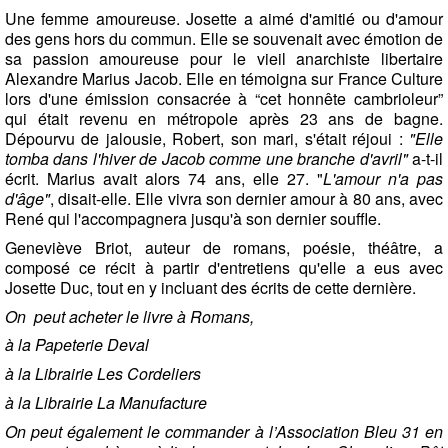
Une femme amoureuse. Josette a aimé d'amitié ou d'amour
des gens hors du commun. Elle se souvenait avec émotion de
sa passion amoureuse pour le vieil anarchiste libertaire
Alexandre Marius Jacob. Elle en témoigna sur France Culture
lors d'une émission consacrée à “cet honnête cambrioleur”
qui était revenu en métropole après 23 ans de bagne.
Dépourvu de jalousie, Robert, son mari, s'était réjoui :
"Elle
tomba dans l'hiver de Jacob comme une branche d'avril"
a-t-il
écrit. Marius avait alors 74 ans, elle 27. "
L'amour n'a pas
d'âge"
, disait-elle. Elle vivra son dernier amour à 80 ans, avec
René qui l'accompagnera jusqu'à son dernier souffle.
Geneviève Briot, auteur de romans, poésie, théâtre, a
composé ce récit à partir d'entretiens qu'elle a eus avec
Josette Duc, tout en y incluant des écrits de cette dernière.
On peut acheter le livre
à Romans,
à la Papeterie Deval
à la Librairie Les Cordeliers
à la Librairie La Manufacture
On peut également le commander à l’Association Bleu 31 en