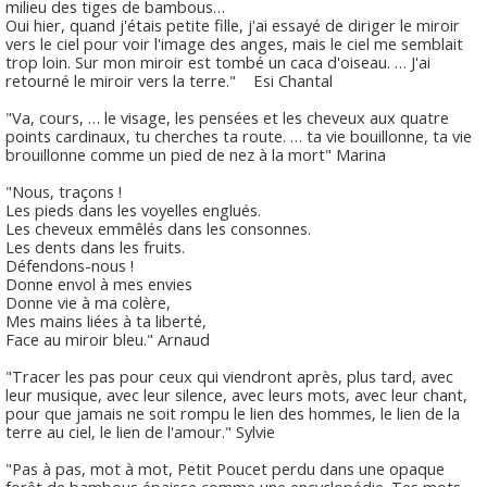
milieu des tiges de bambous…
Oui hier, quand j'étais petite fille, j'ai essayé de diriger le miroir
vers le ciel pour voir l'image des anges, mais le ciel me semblait
trop loin. Sur mon miroir est tombé un caca d'oiseau. … J'ai
retourné le miroir vers la terre."
Esi Chantal
"Va, cours, … le visage, les pensées et les cheveux aux quatre
points cardinaux, tu cherches ta route. … ta vie bouillonne, ta vie
brouillonne comme un pied de nez à la mort"
Marina
"Nous, traçons !
Les pieds dans les voyelles englués.
Les cheveux emmêlés dans les consonnes.
Les dents dans les fruits.
Défendons-nous !
Donne envol à mes envies
Donne vie à ma colère,
Mes mains liées à ta liberté,
Face au miroir bleu."
Arnaud
"Tracer les pas pour ceux qui viendront après, plus tard, avec
leur musique, avec leur silence, avec leurs mots, avec leur chant,
pour que jamais ne soit rompu le lien des hommes, le lien de la
terre au ciel, le lien de l'amour."
Sylvie
"Pas à pas, mot à mot, Petit Poucet perdu dans une opaque
forêt de bambous épaisse comme une encyclopédie. Tes mots,