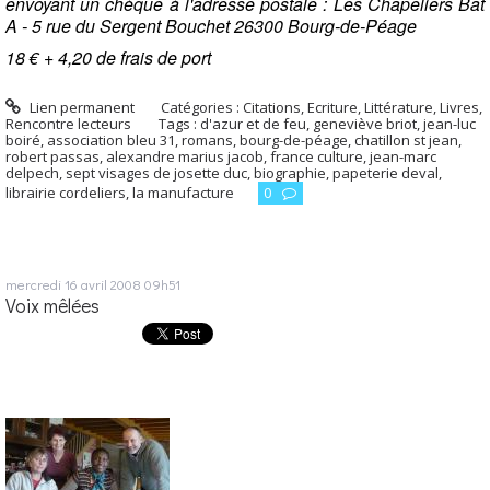
envoyant un chèque à l'a
dresse postale :
Les Chapeliers Bât
A - 5 rue du Sergent Bouchet 26300 Bourg-de-Péage
18 € + 4,20 de frais de port
Lien permanent
Catégories :
Citations
,
Ecriture
,
Littérature
,
Livres
,
Rencontre lecteurs
Tags :
d'azur et de feu
,
geneviève briot
,
jean-luc
boiré
,
association bleu 31
,
romans
,
bourg-de-péage
,
chatillon st jean
,
robert passas
,
alexandre marius jacob
,
france culture
,
jean-marc
delpech
,
sept visages de josette duc
,
biographie
,
papeterie deval
,
librairie cordeliers
,
la manufacture
0
mercredi 16
avril 2008
09h51
Voix mêlées