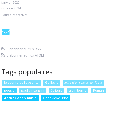
janvier 2025
octobre 2024
Toutes les archives
S'abonner au flux RSS
S'abonner au flux ATOM
Tags populaires
le sourire de l'absente
Guillevic
lettre d'un colporteur-liseur
poésie
paul vincensini
écriture
alain borne
Roman
André Cohen Aknin
Geneviève Briot