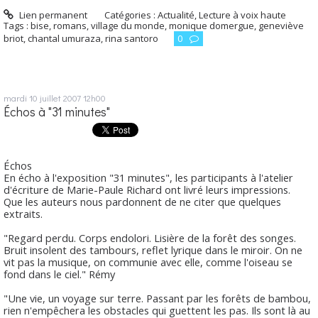
Lien permanent
Catégories :
Actualité
,
Lecture à voix haute
Tags :
bise
,
romans
,
village du monde
,
monique domergue
,
geneviève
briot
,
chantal umuraza
,
rina santoro
0
mardi 10
juillet 2007
12h00
Échos à "31 minutes"
Échos
En écho à l'exposition "31 minutes", les participants à l'atelier
d'écriture de Marie-Paule Richard ont livré leurs impressions.
Que les auteurs nous pardonnent de ne citer que quelques
extraits.
"Regard perdu. Corps endolori. Lisière de la forêt des songes.
Bruit insolent des tambours, reflet lyrique dans le miroir. On ne
vit pas la musique, on communie avec elle, comme l'oiseau se
fond dans le ciel."
Rémy
"Une vie, un voyage sur terre. Passant par les forêts de bambou,
rien n'empêchera les obstacles qui guettent les pas. Ils sont là au