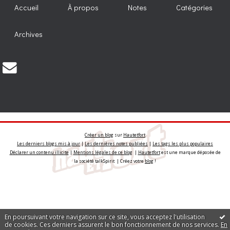
Accueil
À propos
Notes
Catégories
Archives
Créer un blog
sur
Hautetfort
Les derniers blogs mis à jour
|
Les dernières notes publiées
|
Les tags les plus populaires
Déclarer un contenu illicite
|
Mentions légales de ce blog
|
Hautetfort
est une marque déposée de
la société talkSpirit | Créez votre
blog
!
En poursuivant votre navigation sur ce site, vous acceptez l'utilisation
de cookies. Ces derniers assurent le bon fonctionnement de nos services.
En