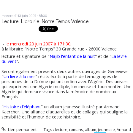
mercredi 13
juin 2007
18h00
Lecture Librairie Notre Temps Valence
-
le mercredi 20 juin 2007 à 17 h30,
à la libraire "Notre Temps" 30 Grande rue - 26000 Valence
lecture et signature de "
Najib l'enfant de la nuit
" et de "
La lèvre
du vent
".
Seront également présents deux autres ouvrages de Geneviève
"
Un livre à la mer
" récits écrits à partir de témoignages de
personnes de la Drôme qui ont un lien avec l'Algérie. Des univers
qui expriment une Algérie multiple, lumineuse et tourmentée. Une
Algérie qui demeure vivace dans la mémoire de nombreux
Français.
"
Histoire d'éléphant
" un album jeunesse illustré par Armand
Kaercher. Une alliance d'aquarelles et de collages qui souligne la
sensibilité et l'humour de cette histroire.
Lien permanent
Tags :
lecture
,
romans
,
album
,
jeunesse
,
Armand