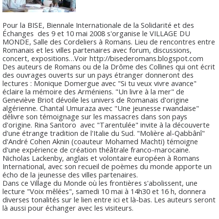
Pour la BISE, Biennale Internationale de la Solidarité et des
Échanges des 9 et 10 mai 2008 s'organise le VILLAGE DU
MONDE, Salle des Cordeliers à Romans. Lieu de rencontres entre
Romanais et les villes partenaires avec forum, discussions,
concert, expositions…Voir http://bisederomans.blogspot.com
Des auteurs de Romans ou de la Drôme des Collines qui ont écrit
des ouvrages ouverts sur un pays étranger donneront des
lectures :
Monique Domergue
avec "Si tu veux vivre avance"
éclaire la mémoire des Arméniens. "Un livre à la mer" de
Geneviève Briot
dévoile les univers de Romanais d'origine
algérienne.
Chantal Umuraza
avec "Une jeunesse rwandaise"
délivre son témoignage sur les massacres dans son pays
d'origine.
Rina Santoro
avec "Tarentulée" invite à la découverte
d'une étrange tradition de l'Italie du Sud. "Molière al-Qabbânî"
d'
André Cohen Aknin
(coauteur Mohamed Machti) témoigne
d'une expérience de création théâtrale franco-marocaine.
Nicholas Lackenby
, anglais et volontaire européen à Romans
International, avec son recueil de poèmes du monde apporte un
écho de la jeunesse des villes partenaires.
Dans ce Village du Monde où les frontières s'abolissent, une
lecture
"Voix mêlées"
, samedi 10 mai à 14h30 et 16 h, donnera
diverses tonalités sur le lien entre ici et là-bas. Les auteurs seront
là aussi pour échanger avec les visiteurs.