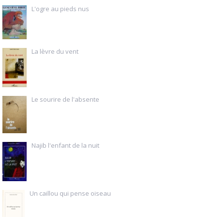
L'ogre au pieds nus
La lèvre du vent
Le sourire de l'absente
Najib l'enfant de la nuit
Un caillou qui pense oiseau