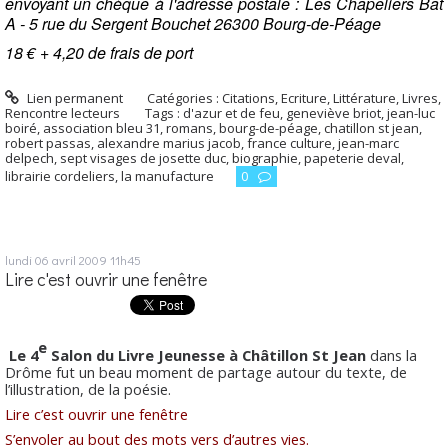
envoyant un chèque à l'a
dresse postale :
Les Chapeliers Bât
A - 5 rue du Sergent Bouchet 26300 Bourg-de-Péage
18 € + 4,20 de frais de port
Lien permanent
Catégories :
Citations
,
Ecriture
,
Littérature
,
Livres
,
Rencontre lecteurs
Tags :
d'azur et de feu
,
geneviève briot
,
jean-luc
boiré
,
association bleu 31
,
romans
,
bourg-de-péage
,
chatillon st jean
,
robert passas
,
alexandre marius jacob
,
france culture
,
jean-marc
delpech
,
sept visages de josette duc
,
biographie
,
papeterie deval
,
librairie cordeliers
,
la manufacture
0
lundi 06
avril 2009
11h45
Lire c'est ouvrir une fenêtre
e
Le 4
Salon du Livre
Jeunesse à Châtillon St Jean
dans la
Drôme fut un beau moment de partage autour du texte, de
l’illustration, de la poésie.
Lire c’est ouvrir une fenêtre
S’envoler au bout des mots vers d’autres vies.