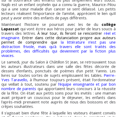
Najib est un enfant orphelin qui a connu la guerre, Maurice-Pilou
qui a une sœur malade d’un cancer se sent délaissé. Les petits
lecteurs réalisent l’importance de l’amitié, apprécient le lien qu’il
peut y avoir entre des enfants de pays différents.
Maintenant l’histoire se poursuit avec les 6e du
collège
Lapassat
qui vont écrire aux héros pour parler de leurs soucis à
travers des lettres.
À leur tour, ils feront se rencontrer
réel et
imaginaire.
Entrer dans cette distanciation propre aux auteurs
permet de comprendre que
la littérature n’est pas une
distraction frivole, mais qu’à travers elle sont traités des
problèmes, des difficultés qui deviennent par la fiction plus
vivaces.
Le samedi, jour du Salon à Châtillon St Jean, se retrouvaient tous
les auteurs illustrateurs dans une salle des fêtes décorée de
dessins d’enfants, ponctués de poèmes d’un petit Yannis. Les
livres sur toutes sortes de sujets emplissaient les tables.
Pierre-
Yves Taravello,
à l’humour toujours présent, était l’ordonnateur
qui veillait à tout, soutenu par
l’équipe enseignante et par bon
nombre de parents
qui apportaient leurs concours à la réussite
de la fête. On était aux petits soins pour les invités : une maman
avait préparé un couscous pour le déjeuner, les enfants dans
l’après-midi prenaient note auprès de nous des boissons et des
crêpes souhaitées.
Il s’agissait bien d’une fête à laquelle les visiteurs étaient conviés