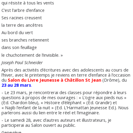
qui résiste à tous les vents
C’est l’arbre d’enfance
Ses racines creusent
la terre des ancêtres
Au bord du vert
ses branches retiennent
dans son feuillage
le chuchotement de l’invisible. »
Joseph Paul Schneider
Après des activités d’écritures avec des adolescents au cours de
l’hiver, avec le printemps je reviens en terre d’enfance à l’occasion
du
Salon du Livre Jeunesse à Châtillon St Jean
(Drôme), du
23 au 28 mars
.
- Le 23 mars, je rencontrerai des classes pour répondre à leurs
questions à propos de mes ouvrages : « L’ogre aux pieds nus »
(Ed. Chardon bleu), « Histoire d’éléphant » (Ed. Grandir) et
« Najib l’enfant de la nuit » (Ed. L’Harmattan Jeunesse Ed.). Nous
parlerons aussi du lien entre le réel et l’imaginaire.
- Le samedi 28, avec d’autres auteurs et illustrateurs, je
participerai au Salon ouvert au public.
Geneviève