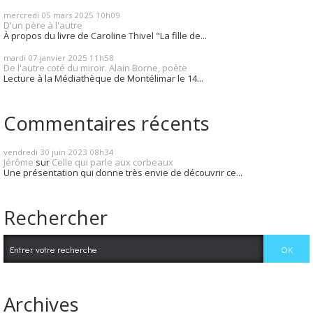
mercredi 05
mars 2025
10h09
D'un père à l'autre
À propos du livre de Caroline Thivel "La fille de...
mardi 07
janvier 2025
11h58
De l'autre coté du miroir. Alain Borne, poète
Lecture à la Médiathèque de Montélimar le 14...
Commentaires récents
vendredi 30
juin 2023
08h34
Jérôme
sur
Celle qui parle aux corbeaux
Une présentation qui donne très envie de découvrir ce...
Rechercher
Archives