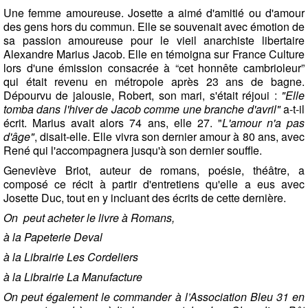
Une femme amoureuse. Josette a aimé d'amitié ou d'amour
des gens hors du commun. Elle se souvenait avec émotion de
sa passion amoureuse pour le vieil anarchiste libertaire
Alexandre Marius Jacob. Elle en témoigna sur France Culture
lors d'une émission consacrée à “cet honnête cambrioleur”
qui était revenu en métropole après 23 ans de bagne.
Dépourvu de jalousie, Robert, son mari, s'était réjoui :
"Elle
tomba dans l'hiver de Jacob comme une branche d'avril"
a-t-il
écrit. Marius avait alors 74 ans, elle 27. "
L'amour n'a pas
d'âge"
, disait-elle. Elle vivra son dernier amour à 80 ans, avec
René qui l'accompagnera jusqu'à son dernier souffle.
Geneviève Briot, auteur de romans, poésie, théâtre, a
composé ce récit à partir d'entretiens qu'elle a eus avec
Josette Duc, tout en y incluant des écrits de cette dernière.
On peut acheter le livre
à Romans,
à la Papeterie Deval
à la Librairie Les Cordeliers
à la Librairie La Manufacture
On peut également le commander à l’Association Bleu 31 en