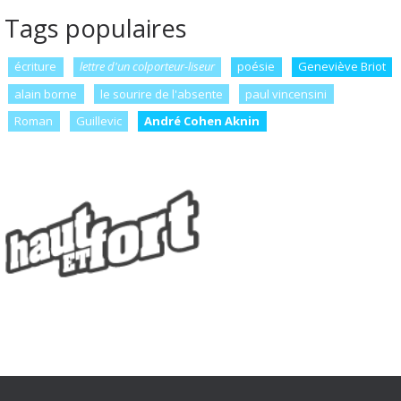
Tags populaires
écriture
lettre d'un colporteur-liseur
poésie
Geneviève Briot
alain borne
le sourire de l'absente
paul vincensini
Roman
Guillevic
André Cohen Aknin