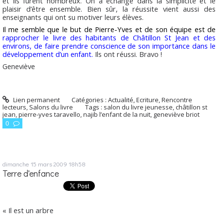
et ils furent nombreux. On a échangé dans la simplicité et le
plaisir d’être ensemble. Bien sûr, la réussite vient aussi des
enseignants qui ont su motiver leurs élèves.
Il me semble que le but de Pierre-Yves et de son équ
ipe
est de
rapprocher le livre des habitants de Châtillon St Jean et des
environs, de faire prendre conscience de son importance dans le
développement d’un enfant.
Ils ont réussi. Bravo !
Geneviève
Lien permanent
Catégories :
Actualité
,
Ecriture
,
Rencontre
lecteurs
,
Salons du livre
Tags :
salon du livre jeunesse
,
châtillon st
jean
,
pierre-yves taravello
,
najib l’enfant de la nuit
,
geneviève briot
0
dimanche 15
mars 2009
18h58
Terre d'enfance
« Il est un arbre