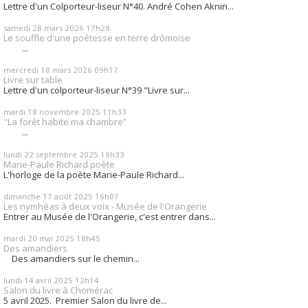
Lettre d'un Colporteur-liseur N°40. André Cohen Aknin...
samedi 28
mars 2026
17h28
Le souffle d'une poétesse en terre drômoise
...
mercredi 18
mars 2026
09h17
Livre sur table
Lettre d'un colporteur-liseur N°39 "Livre sur...
mardi 18
novembre 2025
11h33
"La forêt habite ma chambre”
...
lundi 22
septembre 2025
18h33
Marie-Paule Richard poète
L'horloge de la poète Marie-Paule Richard...
dimanche 17
août 2025
16h07
Les nymhéas à deux voix - Musée de l'Orangerie
Entrer au Musée de l'Orangerie, c'est entrer dans...
mardi 20
mai 2025
18h45
Des amandiers
Des amandiers sur le chemin...
lundi 14
avril 2025
12h14
Salon du livre à Chomérac
5 avril 2025. Premier Salon du livre de...