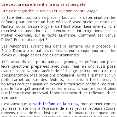
Lire c’est prendre le vent entre brise et tempête.
Lire c’est regarder un tableau et voir son propre visage.
Le livre tient toujours sa place. Il faut voir la détermination des
enfants pour obtenir un livre dédicacé avec quelques mots de
l'auteur ou un dessin original de l'illustrateur. Leur intérêt, ils le
manifestent aussi lors des rencontres. Interrogations sur le
métier d’écrivain, sur le texte lui-même. Comment est venue
l’idée ? Pourquoi ce sujet ?
Les rencontres avaient lieu dans la semaine qui a précédé le
Salon. Deux à trois auteurs ou illustrateurs chaque jour pour des
élèves du village et des écoles environnantes.
Très attentifs, des petits aux plus grands, les enfants ont posé
leurs questions préparées avec soin, mais en ont aussi posé
d’autres dans la spontanéité de l'échange. Je leur montrais ma
documentation. Mes brouillons circulaient, écrits à la main sur un
petit carnet ou sur des feuillets, transcrits à l’ordinateur, à
nouveau corrigés avant de devenir le tapuscrit confié à l’éditeur,
puis le livre qu’il avaient entre les mains. Ils comprenaient ainsi
que l’écriture est un travail, l’aboutissement d’une réflexion, d’une
aventure.
C’est ainsi que
« Najib l’enfant de la nuit »
, mon dernier roman
jeunesse a été mis à l’épreuve de mes jeunes lecteurs (Cours
moyens, classe de 6e). L’histoire a suscité beaucoup de questions
sur la souffrance des enfants ou plus simplement leurs soucis.