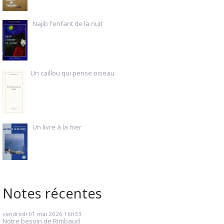
Najib l'enfant de la nuit
Un caillou qui pense oiseau
Un livre à la mer
Notes récentes
vendredi 01
mai 2026
16h33
Notre besoin de Rimbaud