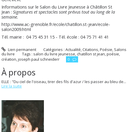
Informations sur le Salon du Livre Jeunesse à Châtillon St
Jean :
Signatures et spectacles sont prévus tout au long de la
semaine.
http://www.ac-grenoble.fr/ecole/chatillon.st-jean/ecole-
salon2009.html
Tél. mairie : 04 75 45 31 15 - Tél. école : 04 75 71 41 41
Lien permanent
Catégories :
Actualité
,
Citations
,
Poésie
,
Salons
du livre
Tags :
salon du livre jeunesse
,
chatillon st jean
,
poésie
,
création
,
joseph paul schneiderr
0
À propos
ELLE : "Du ciel de l'oiseau, tirer des fils d'azur / les passer au bleu de...
Lire la suite