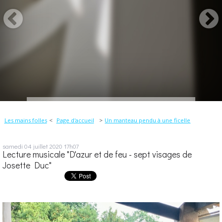
Les mains folles
Page d'accueil
Un manteau pendu à une ficelle
samedi 04
juillet 2020
17h07
Lecture musicale "D'azur et de feu - sept visages de
Josette Duc"