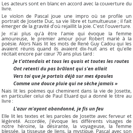
Les acteurs sont en blanc en accord avec la couverture du
livre.
Le violon de Pascal joue une impro où se profile un
portrait de Josette Duc, sa vie libre et tumultueuse ; il fait
émerger de la gravité d'où rejaillit la joie. C'est l'ouverture.
Je n'ai plus qu'à être l'amie qui évoque la femme
amoureuse, le premier amour pour Robert marié à la
poésie. Alors Naïs lit les mots de René Guy Cadou qui les
avaient réunis quand ils avaient dix-huit ans et qu'elle
récitait encore par cœur 70 ans plus tard :
Je t'attendais et tous les quais et toutes les routes
Ont retenti du pas brûlant qui s'en allait
Vers toi que je portais déjà sur mes épaules
Comme une douce pluie qui ne sèche jamais »
Naïs lit les poèmes qui cheminent dans la vie de Josette,
en particulier celui de Paul Eluard qui a donné le titre au
livre :
L'azur m'ayant abandonné, je fis un feu
Elle lit les textes et les paroles de Josette avec ferveur et
légèreté. Accordée, j'évoque les différents visages de
notre héroïne, la désirante, la voyageuse, la femme
blessée, la tisseuse de liens, la mystique. Pascal avec son