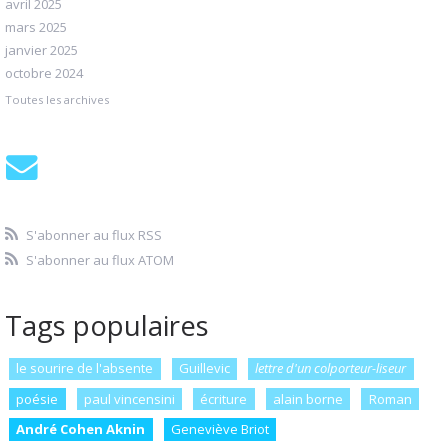
avril 2025
mars 2025
janvier 2025
octobre 2024
Toutes les archives
S'abonner au flux RSS
S'abonner au flux ATOM
Tags populaires
le sourire de l'absente
Guillevic
lettre d'un colporteur-liseur
poésie
paul vincensini
écriture
alain borne
Roman
André Cohen Aknin
Geneviève Briot