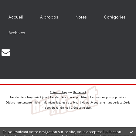
Accueil
À propos
Notes
Catégories
Archives
Créer un blog
sur
Hautetfort
Les derniers blogs mis à jour
|
Les dernières notes publiées
|
Les tags les plus populaires
Déclarer un contenu illicite
|
Mentions légales de ce blog
|
Hautetfort
est une marque déposée de
la société talkSpirit | Créez votre
blog
!
En poursuivant votre navigation sur ce site, vous acceptez l'utilisation