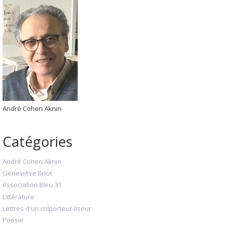
André Cohen Aknin
Catégories
André Cohen Aknin
Geneviève Briot
Association Bleu 31
Littérature
Lettres d'un colporteur-liseur
Poésie