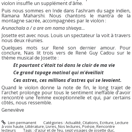
violon insuffle un supplément d'âme.
Puis nous sommes en Inde dans l'ashram du sage indien,
Ramana Maharshi. Nous chantons le mantra de la
montagne sacrée, accompagnées par le violon :
Arunachala a / a
are om nama shivaya…
Josette est avec nous. Louis un spectateur la voit à travers
nous deux réunies.
Quelques mots sur René son dernier amour. Pour
conclure, Naïs lit trois vers de René Guy Cadou sur le
thème musical de Josette :
Et pourtant c'était toi dans le clair de ma vie
Ce grand tapage matinal qui m'éveillait
Ces astres, ces millions d'astres qui se levaient.
Quand le violon donne la note de fin, le long trajet de
l'archet prolonge pour tous le sentiment ineffable d'avoir
rencontré une femme exceptionnelle et qui, par certains
côtés, nous ressemble.
Geneviève
Lien permanent
Catégories :
Actualité
,
Citations
,
Ecriture
,
Lecture
à voix haute
,
Littérature
,
Livres
,
Nos lectures
,
Poésie
,
Rencontre
lecteurs
Tags :
d'azur et de feu
,
sept visages de josette duc
,