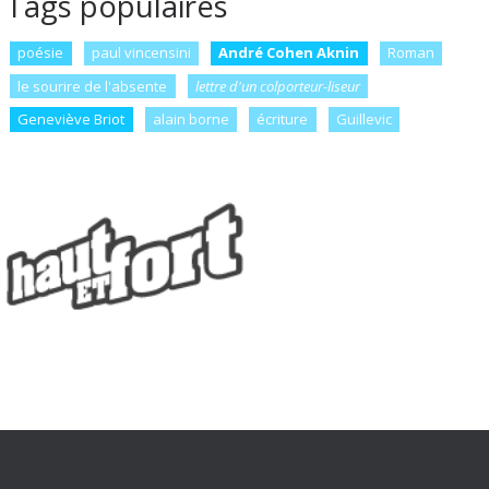
Tags populaires
poésie
paul vincensini
André Cohen Aknin
Roman
le sourire de l'absente
lettre d'un colporteur-liseur
Geneviève Briot
alain borne
écriture
Guillevic