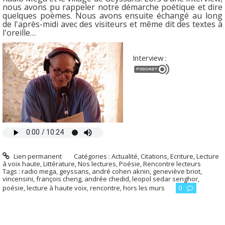
nous avons pu rappeler notre démarche poétique et dire
quelques poèmes. Nous avons ensuite échangé au long
de l'après-midi avec des visiteurs et même dit des textes à
l'oreille…
Interview :
Lien permanent
Catégories :
Actualité
,
Citations
,
Ecriture
,
Lecture
à voix haute
,
Littérature
,
Nos lectures
,
Poésie
,
Rencontre lecteurs
Tags :
radio mega
,
geyssans
,
andré cohen aknin
,
geneviève briot
,
vincensini
,
françois cheng
,
andrée chedid
,
leopol sedar senghor
,
poésie
,
lecture à haute voix
,
rencontre
,
hors les murs
0