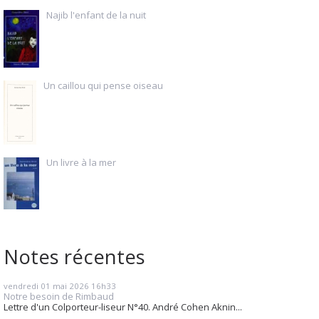
Najib l'enfant de la nuit
Un caillou qui pense oiseau
Un livre à la mer
Notes récentes
vendredi 01
mai 2026
16h33
Notre besoin de Rimbaud
Lettre d'un Colporteur-liseur N°40. André Cohen Aknin...