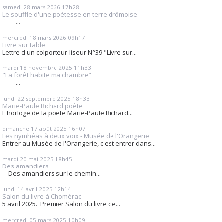
samedi 28
mars 2026
17h28
Le souffle d'une poétesse en terre drômoise
...
mercredi 18
mars 2026
09h17
Livre sur table
Lettre d'un colporteur-liseur N°39 "Livre sur...
mardi 18
novembre 2025
11h33
"La forêt habite ma chambre”
...
lundi 22
septembre 2025
18h33
Marie-Paule Richard poète
L'horloge de la poète Marie-Paule Richard...
dimanche 17
août 2025
16h07
Les nymhéas à deux voix - Musée de l'Orangerie
Entrer au Musée de l'Orangerie, c'est entrer dans...
mardi 20
mai 2025
18h45
Des amandiers
Des amandiers sur le chemin...
lundi 14
avril 2025
12h14
Salon du livre à Chomérac
5 avril 2025. Premier Salon du livre de...
mercredi 05
mars 2025
10h09