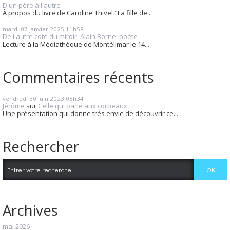
D'un père à l'autre
À propos du livre de Caroline Thivel "La fille de...
mardi 07
janvier 2025
11h58
De l'autre coté du miroir. Alain Borne, poète
Lecture à la Médiathèque de Montélimar le 14...
Commentaires récents
vendredi 30
juin 2023
08h34
Jérôme
sur
Celle qui parle aux corbeaux
Une présentation qui donne très envie de découvrir ce...
Rechercher
Archives
mai 2026