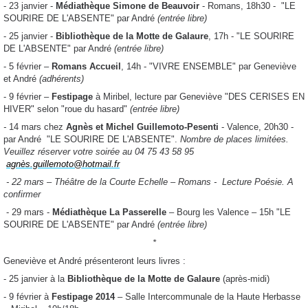
- 23 janvier -
Médiathèque Simone de Beauvoir
- Romans, 18h30 - "LE
SOURIRE DE L'ABSENTE" par André
(entrée libre)
- 25 janvier -
Bibliothèque de la Motte de Galaure
, 17h - "LE SOURIRE
DE L'ABSENTE" par André
(entrée libre)
- 5 février –
Romans Accueil
, 14h - "VIVRE ENSEMBLE" par Geneviève
et André
(adhérents)
- 9 février –
Festipage
à Miribel, lecture
par Geneviève
"
DES CERISES EN
HIVER"
selon "roue du hasard"
(entrée libre)
-
14 mars chez
Agnès et Michel Guillemoto-Pesenti
- Valence, 20h30 -
par André "LE SOURIRE DE L'ABSENTE".
Nombre de places limitées.
Veuillez réserver votre soirée au 04 75 43 58 95
agnès.guillemoto@hotmail.fr
- 22 mars – Théâtre de la Courte Echelle – Romans - Lecture Poésie. A
confirmer
- 29 mars -
Médiathèque La Passerelle
– Bourg les Valence – 15h "LE
SOURIRE DE L'ABSENTE" par André
(entrée libre)
*
Geneviève et André présenteront leurs livres :
- 25 janvier à la
Bibliothèque de la Motte de Galaure
(après-midi)
-
9 février
à
Festipage 2014
– Salle Intercommunale de la Haute Herbasse