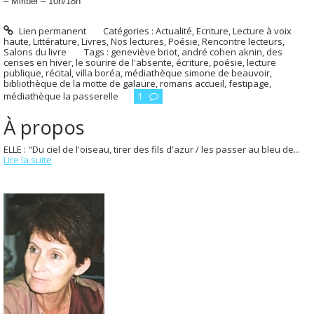
– Miribel – 10h/18h
Lien permanent
Catégories :
Actualité
,
Ecriture
,
Lecture à voix
haute
,
Littérature
,
Livres
,
Nos lectures
,
Poésie
,
Rencontre lecteurs
,
Salons du livre
Tags :
geneviève briot
,
andré cohen aknin
,
des
cerises en hiver
,
le sourire de l'absente
,
écriture
,
poésie
,
lecture
publique
,
récital
,
villa boréa
,
médiathèque simone de beauvoir
,
bibliothèque de la motte de galaure
,
romans accueil
,
festipage
,
médiathèque la passerelle
1
À propos
ELLE : "Du ciel de l'oiseau, tirer des fils d'azur / les passer au bleu de...
Lire la suite