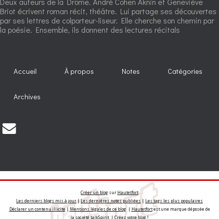
Deux auteurs de la Drôme. André Cohen Aknin et Geneviève
Briot écrivent roman récit, théâtre. Lui partage ses découvertes
par ses lettres de colporteur-liseur. Elle cherche son chemin par
la poésie. Ensemble, ils donnent des lectures récitals
Accueil
À propos
Notes
Catégories
Archives
Créer un blog
sur
Hautetfort
Les derniers blogs mis à jour
|
Les dernières notes publiées
|
Les tags les plus populaires
Déclarer un contenu illicite
|
Mentions légales de ce blog
|
Hautetfort
est une marque déposée de
la société talkSpirit | Créez votre
blog
!