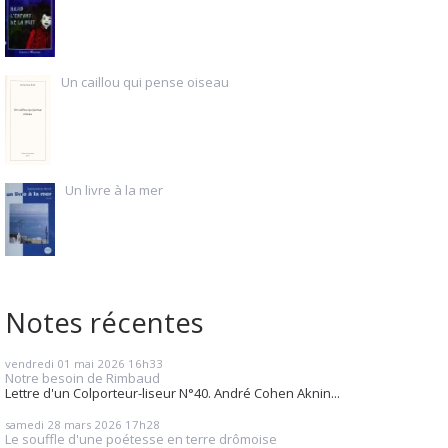
Un caillou qui pense oiseau
Un livre à la mer
Notes récentes
vendredi 01
mai 2026
16h33
Notre besoin de Rimbaud
Lettre d'un Colporteur-liseur N°40. André Cohen Aknin...
samedi 28
mars 2026
17h28
Le souffle d'une poétesse en terre drômoise