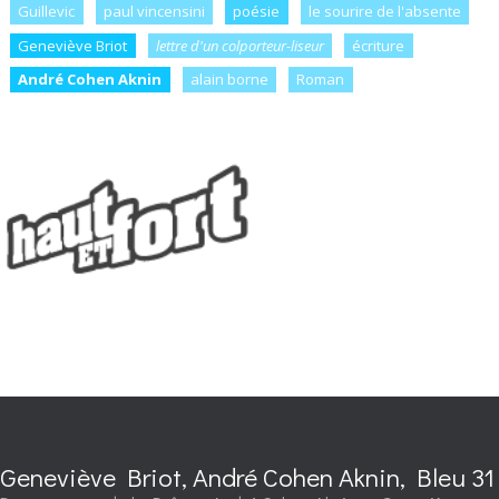
Guillevic
paul vincensini
poésie
le sourire de l'absente
Geneviève Briot
lettre d'un colporteur-liseur
écriture
André Cohen Aknin
alain borne
Roman
Geneviève Briot, André Cohen Aknin, Bleu 31