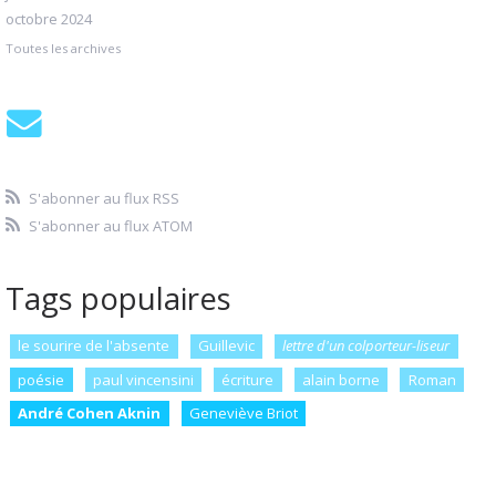
octobre 2024
Toutes les archives
S'abonner au flux RSS
S'abonner au flux ATOM
Tags populaires
le sourire de l'absente
Guillevic
lettre d'un colporteur-liseur
poésie
paul vincensini
écriture
alain borne
Roman
André Cohen Aknin
Geneviève Briot