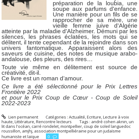
préparation de la loubia, une
soupe aux parfums d'enfance.
Une manière pour un fils de se
rapprocher de sa mère, une
vieille femme juive d'Algérie
atteinte par la maladie d'Alzheimer. Démuni par les
silences, les phrases éclatées, les mots qui se
délitent, il tente cependant de la rejoindre dans son
univers fantomatique. Apparaissent alors des
saveurs de cuisine, des notes de musique arabo-
andalouse, des pleurs, des rires…
Toute vie même en délitement est source de
créativité, dit-il.
Ce livre est un roman d’amour.
Ce livre a été sélectionné pour le Prix Lettres
Frontière 2022
et pour le Prix Coup de Cœur - Coup de Soleil
2022-2023
Lien permanent
Catégories :
Actualité
,
Ecriture
,
Lecture à voix
haute
,
Littérature
,
Rencontre lecteurs
Tags :
andré cohen aknin
,
un
lit dans l'océan
,
carré rondelet
,
montpellier
,
coup de soleil languedoc
roussillon
,
amjhj
,
association montpelliéraine pour un judaïsme
humaniste et laïque
0