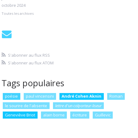
octobre 2024
Toutes les archives
S'abonner au flux RSS
S'abonner au flux ATOM
Tags populaires
poésie
paul vincensini
André Cohen Aknin
Roman
le sourire de l'absente
lettre d'un colporteur-liseur
Geneviève Briot
alain borne
écriture
Guillevic