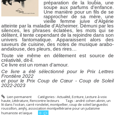
préparation de la loubia, une
soupe aux parfums d'enfance.
Une manière pour un fils de se
rapprocher de sa mère, une
vieille femme juive d'Algérie
atteinte par la maladie d'Alzheimer. Démuni par les
silences, les phrases éclatées, les mots qui se
délitent, il tente cependant de la rejoindre dans son
univers fantomatique. Apparaissent alors des
saveurs de cuisine, des notes de musique arabo-
andalouse, des pleurs, des rires…
Toute vie même en délitement est source de
créativité, dit-il.
Ce livre est un roman d’amour.
Ce livre a été sélectionné pour le Prix Lettres
Frontière 2022
et pour le Prix Coup de Cœur - Coup de Soleil
2022-2023
Lien permanent
Catégories :
Actualité
,
Ecriture
,
Lecture à voix
haute
,
Littérature
,
Rencontre lecteurs
Tags :
andré cohen aknin
,
un
lit dans l'océan
,
carré rondelet
,
montpellier
,
coup de soleil languedoc
roussillon
,
amjhj
,
association montpelliéraine pour un judaïsme
humaniste et laïque
0