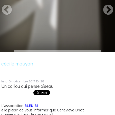
cécile mouyon
lundi 04
décembre 2017
10h28
Un caillou qui pense oiseau
L'association
BLEU 31
a le plaisir de vous informer que Geneviève Briot
donnera lecture de son recueil