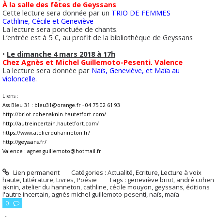
À la salle des fêtes de Geyssans
Cette lecture sera donnée par un
TRIO DE FEMMES
Cathline, Cécile et Geneviève
La lecture sera ponctuée de chants.
L’entrée est à 5 €, au profit de la bibliothèque de Geyssans
•
Le dimanche 4 mars 2018 à 17h
Chez Agnès et Michel Guillemoto-Pesenti. Valence
La lecture sera donnée par
Naïs, Geneviève, et Maïa au
violoncelle.
Liens :
Ass Bleu 31 : bleu31@orange.fr - 04 75 02 61 93
http://briot-cohenaknin.hautetfort.com/
http://autreincertain.hautetfort.com/
https://www.atelierduhanneton.fr/
http://geyssans.fr/
Valence : agnes.guillemoto@hotmail.fr
Lien permanent
Catégories :
Actualité
,
Ecriture
,
Lecture à voix
haute
,
Littérature
,
Livres
,
Poésie
Tags :
geneviève briot
,
andré cohen
aknin
,
atelier du hanneton
,
cathline
,
cécile mouyon
,
geyssans
,
éditions
l'autre incertain
,
agnès michel guillemoto-pesenti
,
naïs
,
maïa
0