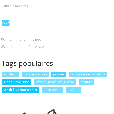
Toutes les archives
S'abonner au flux RSS
S'abonner au flux ATOM
Tags populaires
Guillevic
paul vincensini
poésie
le sourire de l'absente
Geneviève Briot
lettre d'un colporteur-liseur
écriture
André Cohen Aknin
alain borne
Roman