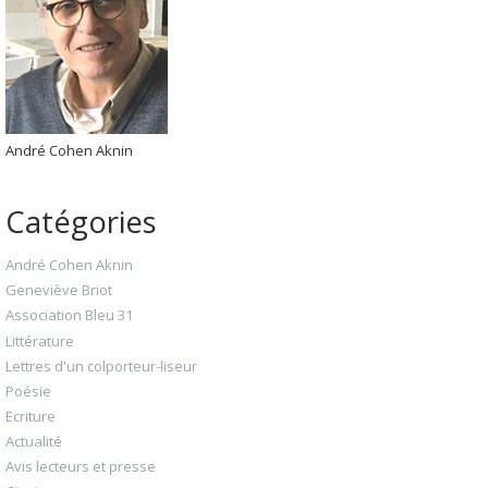
André Cohen Aknin
Catégories
André Cohen Aknin
Geneviève Briot
Association Bleu 31
Littérature
Lettres d'un colporteur-liseur
Poésie
Ecriture
Actualité
Avis lecteurs et presse