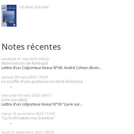
Un livre à la mer
Notes récentes
vendredi 01
mai 2026
16h33
Notre besoin de Rimbaud
Lettre d'un Colporteur-liseur N°40. André Cohen Aknin...
samedi 28
mars 2026
17h28
Le souffle d'une poétesse en terre drômoise
...
mercredi 18
mars 2026
09h17
Livre sur table
Lettre d'un colporteur-liseur N°39 "Livre sur...
mardi 18
novembre 2025
11h33
"La forêt habite ma chambre”
...
lundi 22
septembre 2025
18h33