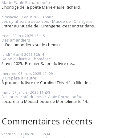
Marie-Paule Richard poète
L'horloge de la poète Marie-Paule Richard...
dimanche 17
août 2025
16h07
Les nymhéas à deux voix - Musée de l'Orangerie
Entrer au Musée de l'Orangerie, c'est entrer dans...
mardi 20
mai 2025
18h45
Des amandiers
Des amandiers sur le chemin...
lundi 14
avril 2025
12h14
Salon du livre à Chomérac
5 avril 2025. Premier Salon du livre de...
mercredi 05
mars 2025
10h09
D'un père à l'autre
À propos du livre de Caroline Thivel "La fille de...
mardi 07
janvier 2025
11h58
De l'autre coté du miroir. Alain Borne, poète
Lecture à la Médiathèque de Montélimar le 14...
Commentaires récents
vendredi 30
juin 2023
08h34