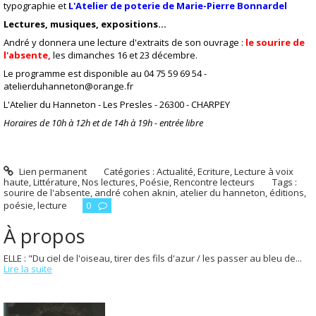
typographie et
L'Atelier de poterie de Marie-Pierre Bonnardel
Lectures, musiques, expositions…
André y donnera une lecture d'extraits de son ouvrage :
le sourire de
l'absente,
les dimanches 16 et 23 décembre.
Le programme est disponible au
04 75 59 69 54 -
atelierduhanneton@orange.fr
L'Atelier du Hanneton - Les Presles - 26300 - CHARPEY
Horaires de 10h à 12h et de 14h à 19h - entrée libre
Lien permanent
Catégories :
Actualité
,
Ecriture
,
Lecture à voix
haute
,
Littérature
,
Nos lectures
,
Poésie
,
Rencontre lecteurs
Tags :
sourire de l'absente
,
andré cohen aknin
,
atelier du hanneton
,
éditions
,
poésie
,
lecture
0
À propos
ELLE : "Du ciel de l'oiseau, tirer des fils d'azur / les passer au bleu de...
Lire la suite