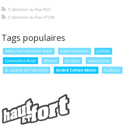
S'abonner au flux RSS
S'abonner au flux ATOM
Tags populaires
lettre d'un colporteur-liseur
paul vincensini
poésie
Geneviève Briot
Roman
écriture
alain borne
le sourire de l'absente
André Cohen Aknin
Guillevic