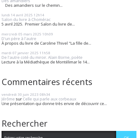
Des amandiers
Des amandiers sur le chemin...
lundi 14
avril 2025
12h14
Salon du livre à Chomérac
5 avril 2025. Premier Salon du livre de...
mercredi 05
mars 2025
10h09
D'un père à l'autre
À propos du livre de Caroline Thivel "La fille de...
mardi 07
janvier 2025
11h58
De l'autre coté du miroir. Alain Borne, poète
Lecture à la Médiathèque de Montélimar le 14...
Commentaires récents
vendredi 30
juin 2023
08h34
Jérôme
sur
Celle qui parle aux corbeaux
Une présentation qui donne très envie de découvrir ce...
Rechercher