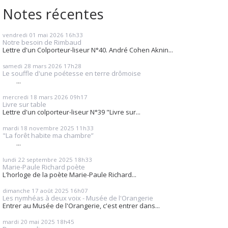
Notes récentes
vendredi 01
mai 2026
16h33
Notre besoin de Rimbaud
Lettre d'un Colporteur-liseur N°40. André Cohen Aknin...
samedi 28
mars 2026
17h28
Le souffle d'une poétesse en terre drômoise
...
mercredi 18
mars 2026
09h17
Livre sur table
Lettre d'un colporteur-liseur N°39 "Livre sur...
mardi 18
novembre 2025
11h33
"La forêt habite ma chambre”
...
lundi 22
septembre 2025
18h33
Marie-Paule Richard poète
L'horloge de la poète Marie-Paule Richard...
dimanche 17
août 2025
16h07
Les nymhéas à deux voix - Musée de l'Orangerie
Entrer au Musée de l'Orangerie, c'est entrer dans...
mardi 20
mai 2025
18h45