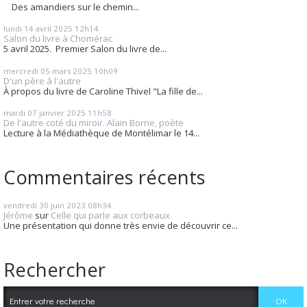
Des amandiers sur le chemin...
lundi 14
avril 2025
12h14
Salon du livre à Chomérac
5 avril 2025. Premier Salon du livre de...
mercredi 05
mars 2025
10h09
D'un père à l'autre
À propos du livre de Caroline Thivel "La fille de...
mardi 07
janvier 2025
11h58
De l'autre coté du miroir. Alain Borne, poète
Lecture à la Médiathèque de Montélimar le 14...
Commentaires récents
vendredi 30
juin 2023
08h34
Jérôme
sur
Celle qui parle aux corbeaux
Une présentation qui donne très envie de découvrir ce...
Rechercher