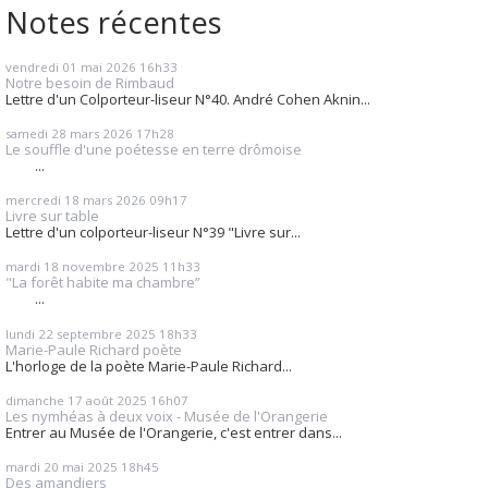
Notes récentes
vendredi 01
mai 2026
16h33
Notre besoin de Rimbaud
Lettre d'un Colporteur-liseur N°40. André Cohen Aknin...
samedi 28
mars 2026
17h28
Le souffle d'une poétesse en terre drômoise
...
mercredi 18
mars 2026
09h17
Livre sur table
Lettre d'un colporteur-liseur N°39 "Livre sur...
mardi 18
novembre 2025
11h33
"La forêt habite ma chambre”
...
lundi 22
septembre 2025
18h33
Marie-Paule Richard poète
L'horloge de la poète Marie-Paule Richard...
dimanche 17
août 2025
16h07
Les nymhéas à deux voix - Musée de l'Orangerie
Entrer au Musée de l'Orangerie, c'est entrer dans...
mardi 20
mai 2025
18h45
Des amandiers