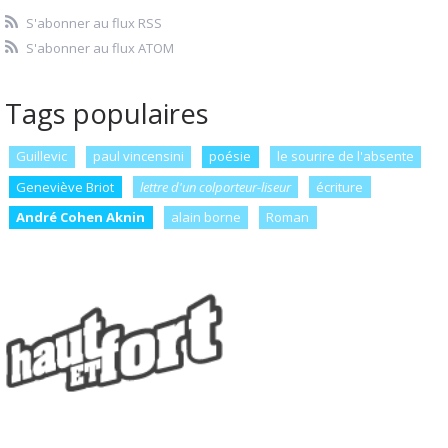
S'abonner au flux RSS
S'abonner au flux ATOM
Tags populaires
Guillevic
paul vincensini
poésie
le sourire de l'absente
Geneviève Briot
lettre d'un colporteur-liseur
écriture
André Cohen Aknin
alain borne
Roman