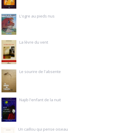
L'ogre au pieds nus
La lèvre du vent
Le sourire de l'absente
Najib l'enfant de la nuit
Un caillou qui pense oiseau