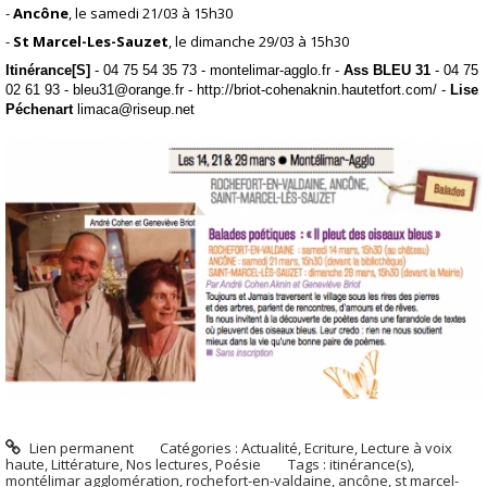
-
Ancône
, le samedi 21/03 à 15h30
-
St Marcel-Les-Sauzet
, le dimanche 29/03 à 15h30
Itinérance[S]
- 04 75 54 35 73 - montelimar-agglo.fr -
Ass BLEU 31
- 04 75
02 61 93 - bleu31@orange.fr - http://briot-cohenaknin.hautetfort.com/ -
Lise
Péchenart
limaca@riseup.net
Lien permanent
Catégories :
Actualité
,
Ecriture
,
Lecture à voix
haute
,
Littérature
,
Nos lectures
,
Poésie
Tags :
itinérance(s)
,
montélimar agglomération
,
rochefort-en-valdaine
,
ancône
,
st marcel-