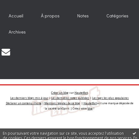
Accueil
À propos
Notes
Catégories
Archives
Créer un blog
sur
Hautetfort
Les derniers blogs mis à jour
|
Les dernières notes publiées
|
Les tags les plus populaires
Déclarer un contenu illicite
|
Mentions légales de ce blog
|
Hautetfort
est une marque déposée de
la société talkSpirit | Créez votre
blog
!
En poursuivant votre navigation sur ce site, vous acceptez l'utilisation
de cookies. Ces derniers assurent le bon fonctionnement de nos services.
En