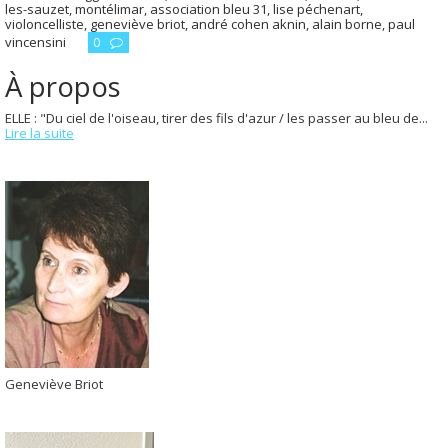
les-sauzet
,
montélimar
,
association bleu 31
,
lise péchenart
,
violoncelliste
,
geneviève briot
,
andré cohen aknin
,
alain borne
,
paul
vincensini
0
À propos
ELLE : "Du ciel de l'oiseau, tirer des fils d'azur / les passer au bleu de...
Lire la suite
Geneviève Briot