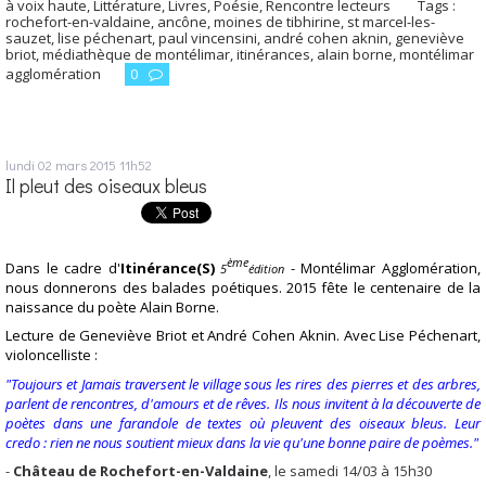
à voix haute
,
Littérature
,
Livres
,
Poésie
,
Rencontre lecteurs
Tags :
rochefort-en-valdaine
,
ancône
,
moines de tibhirine
,
st marcel-les-
sauzet
,
lise péchenart
,
paul vincensini
,
andré cohen aknin
,
geneviève
briot
,
médiathèque de montélimar
,
itinérances
,
alain borne
,
montélimar
agglomération
0
lundi 02
mars 2015
11h52
Il pleut des oiseaux bleus
ème
Dans le cadre d'
Itinérance(S)
- Montélimar Agglomération,
5
édition
nous donnerons des balades poétiques. 2015 fête le centenaire de la
naissance du poète Alain Borne.
Lecture de Geneviève Briot et André Cohen Aknin. Avec Lise Péchenart,
violoncelliste :
"Toujours et Jamais traversent le village sous les rires des pierres et des arbres,
parlent de rencontres, d'amours et de rêves. Ils nous invitent à la découverte de
poètes dans une farandole de textes où pleuvent des oiseaux bleus. Leur
credo : rien ne nous soutient mieux dans la vie qu'une bonne paire de poèmes."
-
Château de Rochefort-en-Valdaine
, le samedi 14/03 à 15h30