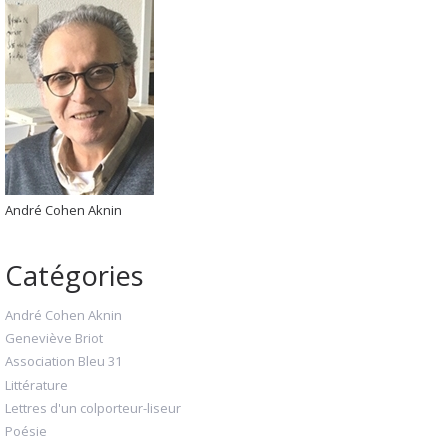
André Cohen Aknin
Catégories
André Cohen Aknin
Geneviève Briot
Association Bleu 31
Littérature
Lettres d'un colporteur-liseur
Poésie