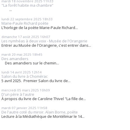
mardi 18
novembre 2025
11h33
"La forêt habite ma chambre”
...
lundi 22
septembre 2025
18h33
Marie-Paule Richard poète
L'horloge de la poète Marie-Paule Richard...
dimanche 17
août 2025
16h07
Les nymhéas à deux voix - Musée de l'Orangerie
Entrer au Musée de l'Orangerie, c'est entrer dans...
mardi 20
mai 2025
18h45
Des amandiers
Des amandiers sur le chemin...
lundi 14
avril 2025
12h14
Salon du livre à Chomérac
5 avril 2025. Premier Salon du livre de...
mercredi 05
mars 2025
10h09
D'un père à l'autre
À propos du livre de Caroline Thivel "La fille de...
mardi 07
janvier 2025
11h58
De l'autre coté du miroir. Alain Borne, poète
Lecture à la Médiathèque de Montélimar le 14...