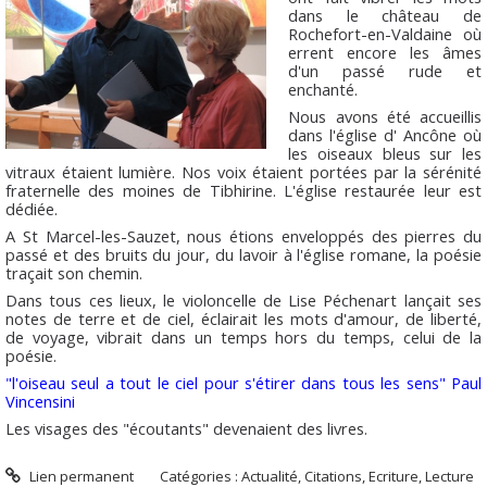
dans le château de
Rochefort-en-Valdaine où
errent encore les âmes
d'un passé rude et
enchanté.
Nous avons été accueillis
dans l'église d' Ancône où
les oiseaux bleus sur les
vitraux étaient lumière. Nos voix étaient portées par la sérénité
fraternelle des moines de Tibhirine. L'église restaurée leur est
dédiée.
A St Marcel-les-Sauzet, nous étions enveloppés des pierres du
passé et des bruits du jour, du lavoir à l'église romane, la poésie
traçait son chemin.
Dans tous ces lieux, le violoncelle de Lise Péchenart lançait ses
notes de terre et de ciel, éclairait les mots d'amour, de liberté,
de voyage, vibrait dans un temps hors du temps, celui de la
poésie.
"l'oiseau seul a tout le ciel pour s'étirer dans tous les sens" Paul
Vincensini
Les visages des "écoutants" devenaient des livres.
Lien permanent
Catégories :
Actualité
,
Citations
,
Ecriture
,
Lecture