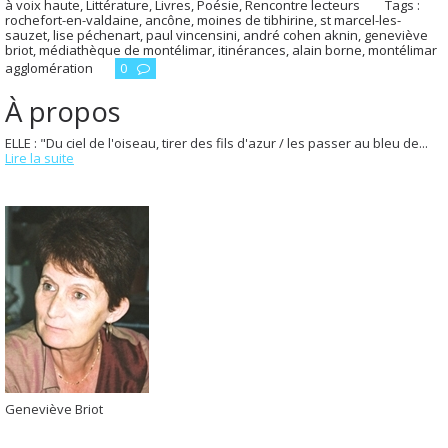
à voix haute
,
Littérature
,
Livres
,
Poésie
,
Rencontre lecteurs
Tags :
rochefort-en-valdaine
,
ancône
,
moines de tibhirine
,
st marcel-les-
sauzet
,
lise péchenart
,
paul vincensini
,
andré cohen aknin
,
geneviève
briot
,
médiathèque de montélimar
,
itinérances
,
alain borne
,
montélimar
agglomération
0
À propos
ELLE : "Du ciel de l'oiseau, tirer des fils d'azur / les passer au bleu de...
Lire la suite
Geneviève Briot