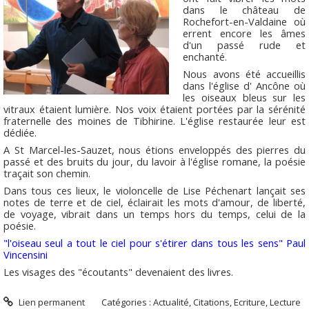
dans le château de
Rochefort-en-Valdaine où
errent encore les âmes
d'un passé rude et
enchanté.
Nous avons été accueillis
dans l'église d' Ancône où
les oiseaux bleus sur les
vitraux étaient lumière. Nos voix étaient portées par la sérénité
fraternelle des moines de Tibhirine. L'église restaurée leur est
dédiée.
A St Marcel-les-Sauzet, nous étions enveloppés des pierres du
passé et des bruits du jour, du lavoir à l'église romane, la poésie
traçait son chemin.
Dans tous ces lieux, le violoncelle de Lise Péchenart lançait ses
notes de terre et de ciel, éclairait les mots d'amour, de liberté,
de voyage, vibrait dans un temps hors du temps, celui de la
poésie.
"l'oiseau seul a tout le ciel pour s'étirer dans tous les sens" Paul
Vincensini
Les visages des "écoutants" devenaient des livres.
Lien permanent
Catégories :
Actualité
,
Citations
,
Ecriture
,
Lecture