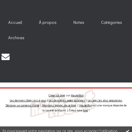
Accueil
À propos
Notes
Catégories
Archives
Créer un blog
sur
Hautetfort
Les derniers blogs mis à jour
|
Les dernières notes publiées
|
Les tags les plus populaires
Déclarer un contenu illicite
|
Mentions légales de ce blog
|
Hautetfort
est une marque déposée de
la société talkSpirit | Créez votre
blog
!
En poursuivant votre navigation sur ce site, vous acceptez l'utilisation