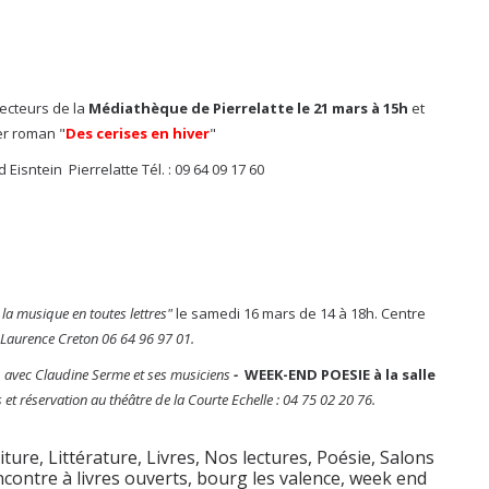
lecteurs de la
Médiathèque de Pierrelatte le 21 mars à 15h
et
ier roman "
Des cerises en hiver
"
ld Eisntein
Pierrelatte Tél. : 09 64 09 17 60
 la musique en toutes lettres"
le samedi 16 mars de 14 à 18h. Centre
 Laurence Creton 06 64 96 97 01.
 avec Claudine Serme et ses musiciens
-
WEEK-END POESIE à la salle
 réservation au théâtre de la Courte Echelle : 04 75 02 20 76.
iture
,
Littérature
,
Livres
,
Nos lectures
,
Poésie
,
Salons
ncontre à livres ouverts
,
bourg les valence
,
week end