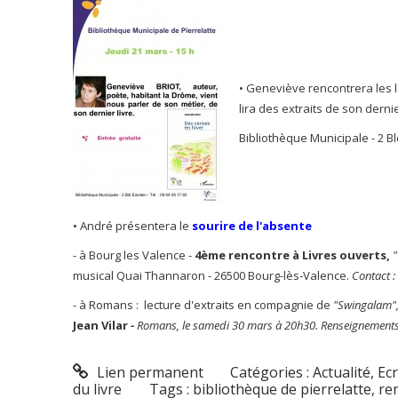
• Geneviève rencontrera les 
lira des extraits de son dern
Bibliothèque Municipale - 2 B
• André présentera le
sourire de l'absente
- à Bourg les Valence -
4ème rencontre à Livres ouverts,
"
musical Quai Thannaron - 26500 Bourg-lès-Valence.
Contact :
- à Romans :
lecture d'extraits en compagnie de
"Swingalam",
Jean Vilar
-
Romans, le samedi 30 mars à 20h30. Renseignements et
Lien permanent
Catégories :
Actualité
,
Ecr
du livre
Tags :
bibliothèque de pierrelatte
,
re