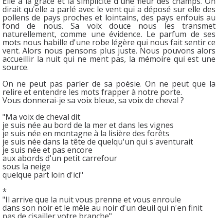
Elle a la grâce et la simplicité d'une fleur des champs. On
dirait qu'elle a parlé avec le vent qui a déposé sur elle des
pollens de pays proches et lointains, des pays enfouis au
fond de nous. Sa voix douce nous les transmet
naturellement, comme une évidence. Le parfum de ses
mots nous habille d'une robe légère qui nous fait sentir ce
vent. Alors nous pensons plus juste. Nous pouvons alors
accueillir la nuit qui ne ment pas, la mémoire qui est une
source.
On ne peut pas parler de sa poésie. On ne peut que la
relire et entendre les mots frapper à notre porte.
Vous donnerai-je sa voix bleue, sa voix de cheval ?
"Ma voix de cheval dit
je suis née au bord de la mer et dans les vignes
je suis née en montagne à la lisière des forêts
je suis née dans la tête de quelqu'un qui s'aventurait
je suis née et pas encore
aux abords d'un petit carrefour
sous la neige
quelque part loin d'ici"
*
"Il arrive que la nuit vous prenne et vous enroule
dans son noir et le mêle au noir d'un deuil qui n'en finit
pas de cisailler votre branche"