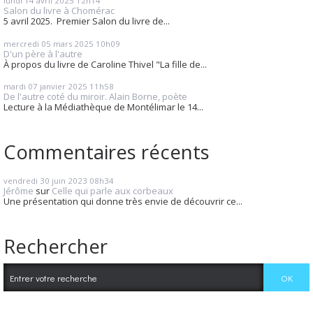
lundi 14
avril 2025
12h14
Salon du livre à Chomérac
5 avril 2025. Premier Salon du livre de...
mercredi 05
mars 2025
10h09
D'un père à l'autre
À propos du livre de Caroline Thivel "La fille de...
mardi 07
janvier 2025
11h58
De l'autre coté du miroir. Alain Borne, poète
Lecture à la Médiathèque de Montélimar le 14...
Commentaires récents
vendredi 30
juin 2023
08h34
Jérôme
sur
Celle qui parle aux corbeaux
Une présentation qui donne très envie de découvrir ce...
Rechercher