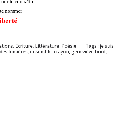
pour te connaître
 te nommer
iberté
ations
,
Ecriture
,
Littérature
,
Poésie
Tags :
je suis
 des lumières
,
ensemble
,
crayon
,
geneviève briot
,