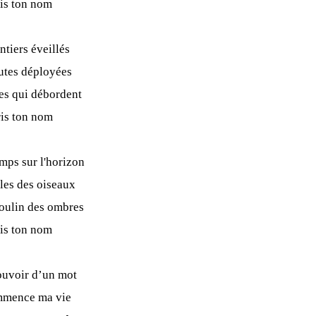
ris ton nom
entiers éveillés
outes déployées
ces qui débordent
ris ton nom
mps sur l'horizon
iles des oiseaux
moulin des ombres
ris ton nom
pouvoir d’un mot
mmence ma vie