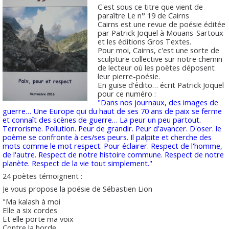
C'est sous ce titre que vient de
paraître Le n° 19 de Cairns
Cairns est une revue de poésie éditée
par Patrick Joquel à Mouans-Sartoux
et les éditions Gros Textes.
Pour moi, Cairns, c'est une sorte de
sculpture collective sur notre chemin
de lecteur où les poètes déposent
leur pierre-poésie.
En guise d'édito… écrit Patrick Joquel
pour ce numéro :
"Dans nos journaux, des images de
guerre… Une Europe qui du haut de ses 70 ans de paix se ferme
et connaît des scènes de guerre… La peur un peu partout.
Terrorisme. Pollution. Peur de grandir. Peur d'avancer. D'oser. le
poème se confronte à ces/ses peurs. Il palpite et cherche des
mots comme le mot respect. Pour éclairer. Respect de l'homme,
de l'autre. Respect de notre histoire commune. Respect de notre
planète. Respect de la vie tout simplement."
24 poètes témoignent :
Je vous propose la poésie de Sébastien Lion
"Ma kalash à moi
Elle a six cordes
Et elle porte ma voix
Contre la horde