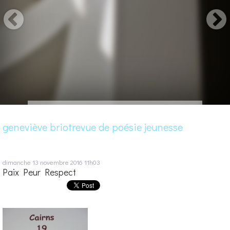
geneviève briotrevue de poésie jeunesse
dimanche 13
novembre 2016
11h03
Paix Peur Respect