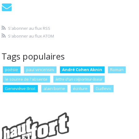
S'abonner au flux RSS
S'abonner au flux ATOM
Tags populaires
poésie
paul vincensini
André Cohen Aknin
Roman
le sourire de l'absente
lettre d'un colporteur-liseur
Geneviève Briot
alain borne
écriture
Guillevic