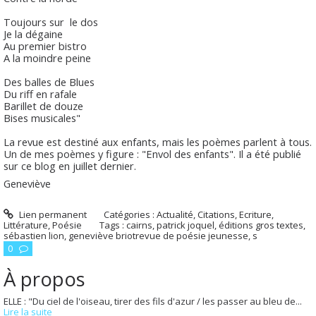
Toujours sur le dos
Je la dégaine
Au premier bistro
A la moindre peine
Des balles de Blues
Du riff en rafale
Barillet de douze
Bises musicales"
La revue est destiné aux enfants, mais les poèmes parlent à tous.
Un de mes poèmes y figure : "Envol des enfants". Il a été publié
sur ce blog en juillet dernier.
Geneviève
Lien permanent
Catégories :
Actualité
,
Citations
,
Ecriture
,
Littérature
,
Poésie
Tags :
cairns
,
patrick joquel
,
éditions gros textes
,
sébastien lion
,
geneviève briotrevue de poésie jeunesse
,
s
0
À propos
ELLE : "Du ciel de l'oiseau, tirer des fils d'azur / les passer au bleu de...
Lire la suite