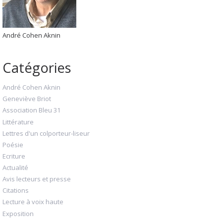
André Cohen Aknin
Catégories
André Cohen Aknin
Geneviève Briot
Association Bleu 31
Littérature
Lettres d'un colporteur-liseur
Poésie
Ecriture
Actualité
Avis lecteurs et presse
Citations
Lecture à voix haute
Exposition