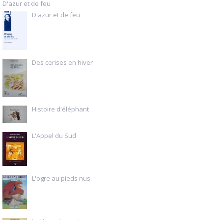
D'azur et de feu
D'azur et de feu
Des cerises en hiver
Histoire d'éléphant
L'Appel du Sud
L'ogre au pieds nus