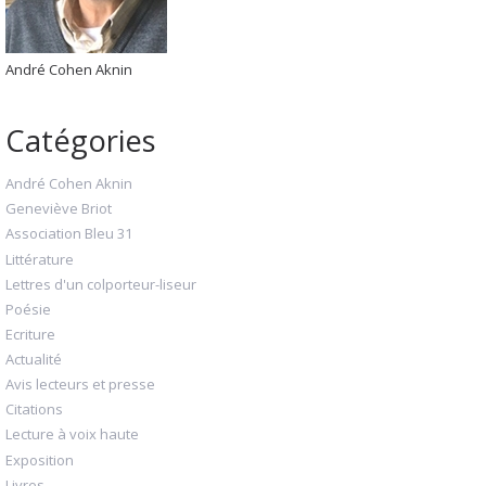
André Cohen Aknin
Catégories
André Cohen Aknin
Geneviève Briot
Association Bleu 31
Littérature
Lettres d'un colporteur-liseur
Poésie
Ecriture
Actualité
Avis lecteurs et presse
Citations
Lecture à voix haute
Exposition
Livres