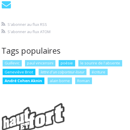
S'abonner au flux RSS
S'abonner au flux ATOM
Tags populaires
Guillevic
paul vincensini
poésie
le sourire de l'absente
Geneviève Briot
lettre d'un colporteur-liseur
écriture
André Cohen Aknin
alain borne
Roman