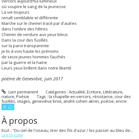
Vercors aujourd’hui lumineux
où soupire le sang de la jeunesse
La vie toujours
renaît semblable et différente
Marche sur le chemin tracé par d'autres
dans l'ombre des hêtres
Chemin de verdure aux yeux bleus
Dans la cour des fusillés
sur la paroi transparente
je lis à voix haute les prénoms
de seize jeunes hommes fauchés
par la guerre et la haine
Leurs yeux brillent dans notre liberté
poème de Geneviève,
juin 2017
Lien permanent
Catégories :
Actualité
,
Ecriture
,
Littérature
,
nature
,
Poésie
Tags :
la chapelle-en-vercors
,
résistance
,
cour des
fusillés
,
otages
,
geneviève briot
,
andré cohen aknin
,
poésie
,
encre
0
À propos
ELLE : "Du ciel de l'oiseau, tirer des fils d'azur / les passer au bleu de...
Lire la suite