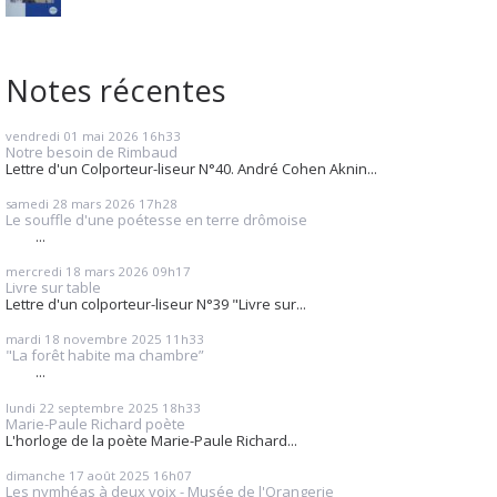
Notes récentes
vendredi 01
mai 2026
16h33
Notre besoin de Rimbaud
Lettre d'un Colporteur-liseur N°40. André Cohen Aknin...
samedi 28
mars 2026
17h28
Le souffle d'une poétesse en terre drômoise
...
mercredi 18
mars 2026
09h17
Livre sur table
Lettre d'un colporteur-liseur N°39 "Livre sur...
mardi 18
novembre 2025
11h33
"La forêt habite ma chambre”
...
lundi 22
septembre 2025
18h33
Marie-Paule Richard poète
L'horloge de la poète Marie-Paule Richard...
dimanche 17
août 2025
16h07
Les nymhéas à deux voix - Musée de l'Orangerie